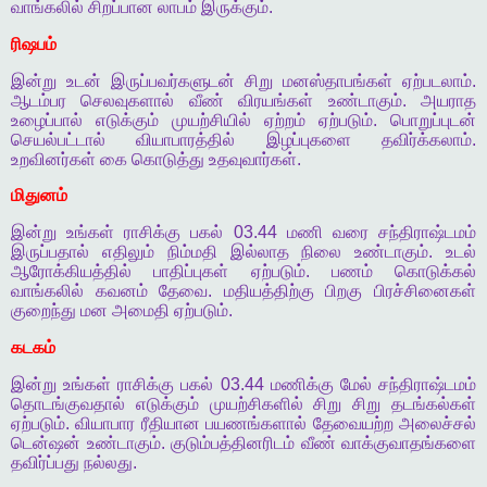
வாங்கலில்
சிறப்பான
லாபம்
இருக்கும்
.
ரிஷபம்
இன்று
உடன்
இருப்பவர்களுடன்
சிறு
மனஸ்தாபங்கள்
ஏற்படலாம்
.
ஆடம்பர
செலவுகளால்
வீண்
விரயங்கள்
உண்டாகும்
.
அயராத
உழைப்பால்
எடுக்கும்
முயற்சியில்
ஏற்றம்
ஏற்படும்
.
பொறுப்புடன்
செயல்பட்டால்
வியாபாரத்தில்
இழப்புகளை
தவிர்க்கலாம்
.
உறவினர்கள்
கை
கொடுத்து
உதவுவார்கள்
.
மிதுனம்
இன்று
உங்கள்
ராசிக்கு
பகல்
03.44
மணி
வரை
சந்திராஷ்டமம்
இருப்பதால்
எதிலும்
நிம்மதி
இல்லாத
நிலை
உண்டாகும்
.
உடல்
ஆரோக்கியத்தில்
பாதிப்புகள்
ஏற்படும்
.
பணம்
கொடுக்கல்
வாங்கலில்
கவனம்
தேவை
.
மதியத்திற்கு
பிறகு
பிரச்சினைகள்
குறைந்து
மன
அமைதி
ஏற்படும்
.
கடகம்
இன்று
உங்கள்
ராசிக்கு
பகல்
03.44
மணிக்கு
மேல்
சந்திராஷ்டமம்
தொடங்குவதால்
எடுக்கும்
முயற்சிகளில்
சிறு
சிறு
தடங்கல்கள்
ஏற்படும்
.
வியாபார
ரீதியான
பயணங்களால்
தேவையற்ற
அலைச்சல்
டென்ஷன்
உண்டாகும்
.
குடும்பத்தினரிடம்
வீண்
வாக்குவாதங்களை
தவிர்ப்பது
நல்லது
.