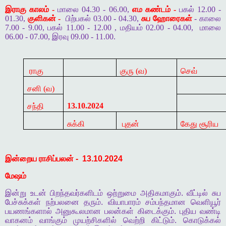
இராகு காலம் -
மாலை 04.30 - 06.00,
எம கண்டம் -
பகல் 12.00 -
01.30,
குளிகன் -
பிற்பகல் 03.00 - 04.30,
சுப ஹோரைகள்
- காலை
7.00 - 9.00, பகல் 11.00 - 12.00 , மதியம் 02.00 - 04.00,
மாலை
06.00 - 07.00, இரவு 09.00 - 11.00.
ராகு
குரு (வ)
செவ்
சனி (வ)
13.10.2024
சந்தி
சுக்கி
புதன்
கேது சூரிய
இன்றைய
ராசிப்பலன்
-
13.10.2024
மேஷம்
இன்று
உடன்
பிறந்தவர்களிடம்
ஒற்றுமை
அதிகமாகும்
.
வீட்டில்
சுப
பேச்சுக்கள்
நற்பலனை
தரும்
.
வியாபாரம்
சம்பந்தமான
வெளியூர்
பயணங்களால்
அனுகூலமான
பலன்கள்
கிடைக்கும்
.
புதிய
வண்டி
வாகனம்
வாங்கும்
முயற்சிகளில்
வெற்றி
கிட்டும்
.
கொடுக்கல்