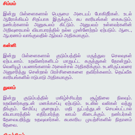
சிம்மம்
இன்று
பிள்ளைகளால்
பெருமை
அடையப்
போகிறீர்கள்
.
உடல்
ஆரோக்கியம்
சிறப்பாக
இருக்கும்
.
சுப
காரியங்கள்
கைகூடும்
.
நண்பர்களால்
அனுகூலம்
கிட்டும்
.
அனுபவம்
உள்ளவர்களின்
அறிவுரையால்
வியாபாரத்தில்
நல்ல
முன்னேற்றம்
ஏற்படும்
.
ஆடை
,
ஆபரணம்
வாங்குவதில்
ஆர்வம்
அதிகமாகும்
.
கன்னி
இன்று
பிள்ளைகளால்
குடும்பத்தில்
மருத்துவ
செலவுகள்
ஏற்படலாம்
.
உறவினர்களிடம்
மாறுபட்ட
கருத்துகள்
தோன்றும்
.
வெளியூர்
பயணங்களால்
அலைச்சல்
அதிகரிக்கும்
.
உடனிருப்பவரை
அனுசரித்து
சென்றால்
பிரச்சினைகளை
தவிர்க்கலாம்
.
தெய்வீக
காரியங்களில்
ஈடுபாடு
அதிகமாகும்
.
துலாம்
இன்று
குடும்பத்தில்
மகிழ்ச்சியற்ற
சூழ்நிலை
நிலவும்
.
உறவினர்களுடன்
மனக்கசப்பு
ஏற்படும்
.
உடலில்
வலிகள்
வந்து
நீங்கும்
.
சேமிப்பு
குறையும்
.
மதி
நுட்பத்துடன்
செயல்பட்டால்
வியாபாரத்தில்
எதிர்பார்த்த
லாபம்
கிடைக்கும்
.
நண்பர்கள்
தேவையறிந்து
உதவுவார்கள்
.
சுபகாரிய
முயற்சிகளில்
நிதானம்
தேவை
.