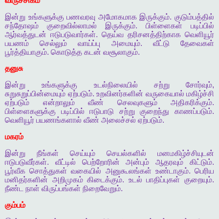
விருச்சிகம்
இன்று
உங்களுக்கு
பணவரவு
அமோகமாக
இருக்கும்
.
குடும்பத்தில்
சந்தோஷம்
குறைவில்லாமல்
இருக்கும்
.
பிள்ளைகள்
படிப்பில்
ஆர்வத்துடன்
ஈடுபடுவார்கள்
.
தெய்வ
தரிசனத்திற்காக
வெளியூர்
பயணம்
செல்லும்
வாய்ப்பு
அமையும்
.
வீட்டு
தேவைகள்
பூர்த்தியாகும்
.
கொடுத்த
கடன்
வசூலாகும்
.
தனுசு
இன்று
உங்களுக்கு
உடல்நிலையில்
சற்று
சோர்வும்
,
சுறுசுறுப்பின்மையும்
ஏற்படும்
.
உறவினர்களின்
வருகையால்
மகிழ்ச்சி
ஏற்படும்
என்றாலும்
வீண்
செலவுகளும்
அதிகரிக்கும்
.
பிள்ளைகளுக்கு
படிப்பில்
ஈடுபாடு
சற்று
குறைந்து
காணப்படும்
.
வெளியூர்
பயணங்களால்
வீண்
அலைச்சல்
ஏற்படும்
.
மகரம்
இன்று
நீங்கள்
செய்யும்
செயல்களில்
மனமகிழ்ச்சியுடன்
ஈடுபடுவீர்கள்
.
வீட்டில்
பெற்றோரின்
அன்பும்
ஆதரவும்
கிட்டும்
.
பூர்வீக
சொத்துகள்
வகையில்
அனுகூலங்கள்
உண்டாகும்
.
பெரிய
மனிதர்களின்
அறிமுகம்
கிடைக்கும்
.
உடல்
பாதிப்புகள்
குறையும்
.
நீண்ட
நாள்
விருப்பங்கள்
நிறைவேறும்
.
கும்பம்