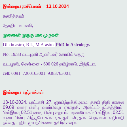
இன்றைய ராசிப்பலன் -
13.10.2024
கணித்தவர்
ஜோதிட மாமணி,
முனைவர் முருகு பால முருகன்
Dip in astro, B.L, M.A.astro.
PhD in Astrology.
No: 19/33 வடபழனி ஆண்டவர் கோயில் தெரு,
வடபழனி, சென்னை - 600 026 தமிழ்நாடு, இந்தியா.
cell: 0091
7200163001. 9383763001,
இன்றைய
பஞ்சாங்கம்
13-10-2024,
புரட்டாசி
27,
ஞாயிற்றுக்கிழமை
,
தசமி
திதி
காலை
09.09
வரை
பின்பு
வளர்பிறை
ஏகாதசி
.
அவிட்டம்
நட்சத்திரம்
பின்இரவு
02.51
வரை
பின்பு
சதயம்
.
மரணயோகம்
பின்இரவு
02.51
வரை
பின்பு
சித்தயோகம்
.
ஏகாதசி
விரதம்
.
பெருமாள்
வழிபாடு
நல்லது
.
புதிய
முயற்சிகளை
தவிர்க்கவும்
.