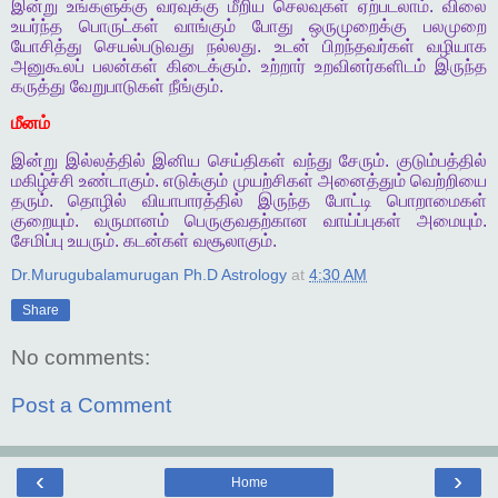
இன்று
உங்களுக்கு
வரவுக்கு
மீறிய
செலவுகள்
ஏற்படலாம்
.
விலை
உயர்ந்த
பொருட்கள்
வாங்கும்
போது
ஒருமுறைக்கு
பலமுறை
யோசித்து
செயல்படுவது
நல்லது
.
உடன்
பிறந்தவர்கள்
வழியாக
அனுகூலப்
பலன்கள்
கிடைக்கும்
.
உற்றார்
உறவினர்களிடம்
இருந்த
கருத்து
வேறுபாடுகள்
நீங்கும்
.
மீனம்
இன்று
இல்லத்தில்
இனிய
செய்திகள்
வந்து
சேரும்
.
குடும்பத்தில்
மகிழ்ச்சி
உண்டாகும்
.
எடுக்கும்
முயற்சிகள்
அனைத்தும்
வெற்றியை
தரும்
.
தொழில்
வியாபாரத்தில்
இருந்த
போட்டி
பொறாமைகள்
குறையும்
.
வருமானம்
பெருகுவதற்கான
வாய்ப்புகள்
அமையும்
.
சேமிப்பு
உயரும்
.
கடன்கள்
வசூலாகும்
.
Dr.Murugubalamurugan Ph.D Astrology
at
4:30 AM
Share
No comments:
Post a Comment
‹
›
Home