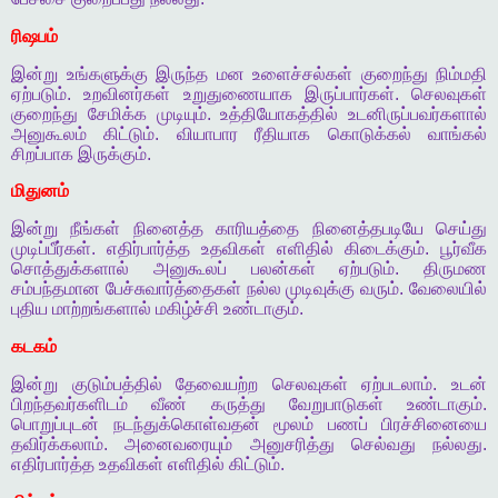
ரிஷபம்
இன்று
உங்களுக்கு
இருந்த
மன
உளைச்சல்கள்
குறைந்து
நிம்மதி
ஏற்படும்
.
உறவினர்கள்
உறுதுணையாக
இருப்பார்கள்
.
செலவுகள்
குறைந்து
சேமிக்க
முடியும்
.
உத்தியோகத்தில்
உடனிருப்பவர்களால்
அனுகூலம்
கிட்டும்
.
வியாபார
ரீதியாக
கொடுக்கல்
வாங்கல்
சிறப்பாக
இருக்கும்
.
மிதுனம்
இன்று
நீங்கள்
நினைத்த
காரியத்தை
நினைத்தபடியே
செய்து
முடிப்பீர்கள்
.
எதிர்பார்த்த
உதவிகள்
எளிதில்
கிடைக்கும்
.
பூர்வீக
சொத்துக்களால்
அனுகூலப்
பலன்கள்
ஏற்படும்
.
திருமண
சம்பந்தமான
பேச்சுவார்த்தைகள்
நல்ல
முடிவுக்கு
வரும்
.
வேலையில்
புதிய
மாற்றங்களால்
மகிழ்ச்சி
உண்டாகும்
.
கடகம்
இன்று
குடும்பத்தில்
தேவையற்ற
செலவுகள்
ஏற்படலாம்
.
உடன்
பிறந்தவர்களிடம்
வீண்
கருத்து
வேறுபாடுகள்
உண்டாகும்
.
பொறுப்புடன்
நடந்துக்கொள்வதன்
மூலம்
பணப்
பிரச்சினையை
தவிர்க்கலாம்
.
அனைவரையும்
அனுசரித்து
செல்வது
நல்லது
.
எதிர்பார்த்த
உதவிகள்
எளிதில்
கிட்டும்
.