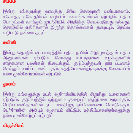
சிம்மம்
இன்று
உங்களுக்கு
வரவுக்கு
மீறிய
செலவுகள்
உண்டாகலாம்
.
சகோதர
,
சகோதரிகள்
வழியில்
மனசங்கடங்கள்
ஏற்படும்
.
புதிய
பொருட்கள்
வாங்கும்
முயற்சியில்
சிந்தித்து
செயல்படுவது
நல்லது
.
தொழிலில்
எதிரிகளால்
இருந்த
தொல்லைகள்
குறையும்
.
தெய்வ
வழிபாடு
நன்மை
தரும்
.
கன்னி
இன்று
தொழில்
வியாபாரத்தில்
புதிய
நபரின்
அறிமுகத்தால்
புதிய
அனுபவங்கள்
ஏற்படும்
.
சொத்து
சம்பந்தமான
வழக்குகளில்
சாதகமான
பலன்கள்
கிடைக்கும்
.
குடும்பத்துடன்
தூர
பயணம்
செல்லும்
வாய்ப்பு
உண்டாகும்
.
உத்தியோகஸ்தர்களுக்கு
வேலையில்
நல்ல
முன்னேற்றங்கள்
ஏற்படும்
.
துலாம்
இன்று
உங்களுக்கு
உடல்
ஆரோக்கியத்தில்
சிறுசிறு
உபாதைகள்
ஏற்படும்
.
குடும்பத்தில்
ஒற்றுமை
குறையும்
சூழ்நிலை
உருவாகும்
.
பெரிய
மனிதர்களின்
நட்பு
மனதிற்கு
நம்பிக்கையை
கொடுக்கும்
.
பெற்றோரின்
அன்பும்
ஆதரவும்
கிட்டும்
.
உத்தியோகஸ்தர்களுக்கு
நல்ல
முன்னேற்றம்
ஏற்படும்
.
விருச்சிகம்