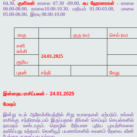
04.30,
குளிகன்
காலை 07.30 -09.00,
சுப ஹோரைகள்
- காலை
06.00-08.00, காலை10.00-10.30. மதியம் 01.00-03.00,
மாலை
05.00-06.00,
இரவு 08.00-10.00
ராகு
குரு (வ)
செவ் (வ)
சனி
சுக்கி
24.01.2025
சூரிய
புதன்
சந்தி
கேது
இன்றைய
ராசிப்பலன்
-
24.01.2025
மேஷம்
இன்று
உடல்
ஆரோக்கியத்தில்
சிறு
உபாதைகள்
ஏற்படும்
.
உங்கள்
ராசிக்கு
சந்திராஷ்டமம்
இருப்பதால்
நீங்கள்
செய்யும்
செயல்களில்
தாமதம்
உண்டாகும்
.
தொழில்
ரீதியான
புதிய
முயற்சிகளை
தவிர்ப்பது
உத்தமம்
.
வெளியூர்
பயணங்களில்
கவனம்
தேவை
.
வீண்
பேச்சை
குறைப்பது
நல்லது
.