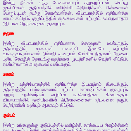
இன்று
நீங்கள்
எந்த
வேலையையும்
சுறுசுறுப்புடன்
செய்து
முடிப்பீர்கள்
.
குடும்பத்தில்
மகிழ்ச்சி
அதிகரிக்கும்
.
பிள்ளைகள்
பொறுப்புடன்
நடந்து
கொள்வார்கள்
.
வியாபாரத்தில்
எதிர்பார்த்த
லாபம்
கிட்டும்
.
குடும்பத்தில்
சுபசெலவுகள்
ஏற்படும்
.
பொருளாதார
ரீதியான
நெருக்கடிகள்
குறையும்
.
தனுசு
இன்று
வியாபாரத்தில்
எதிர்பாராத
செலவுகள்
உண்டாகும்
.
குடும்பத்தில்
கணவன்
மனைவி
இடையே
ஏற்படும்
வாக்குவாதங்களால்
நிம்மதி
குறையும்
.
பேச்சில்
நிதானம்
தேவை
.
புதிய
தொழில்
தொடங்குவதற்கான
முயற்சிகளில்
வெற்றி
கிட்டும்
.
நண்பர்களால்
அனுகூலம்
உண்டாகும்
.
மகரம்
இன்று
உத்தியோகத்தில்
எதிர்பார்த்த
இடமாற்றம்
கிடைக்கும்
.
குடும்பத்தில்
பிள்ளைகளால்
ஏற்பட்ட
மனகஷ்டங்கள்
குறையும்
.
உற்றார்
உறவினர்கள்
வழியில்
சுபசெய்திகள்
கிடைக்கும்
.
வியாபாரத்தில்
நண்பர்களின்
ஆலோசனைகள்
நற்பலனை
தரும்
.
பெற்றோரின்
அன்பும்
ஆதரவும்
கிட்டும்
.
கும்பம்
இன்று
உங்களுக்கு
குடும்பத்தில்
மகிழ்ச்சி
தரக்கூடிய
நிகழ்ச்சிகள்
நடைபெறும்
.
பூர்வீக
சொத்துக்கள்
வழியில்
அனுகூலமான
பலன்கள்