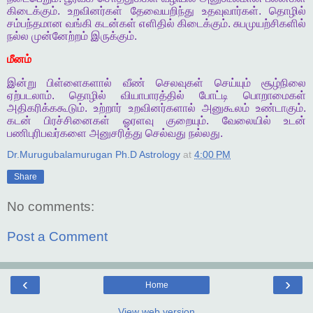
கிடைக்கும்
.
உறவினர்கள்
தேவையறிந்து
உதவுவார்கள்
.
தொழில்
சம்பந்தமான
வங்கி
கடன்கள்
எளிதில்
கிடைக்கும்
.
சுபமுயற்சிகளில்
நல்ல
முன்னேற்றம்
இருக்கும்
.
மீனம்
இன்று
பிள்ளைகளால்
வீண்
செலவுகள்
செய்யும்
சூழ்நிலை
ஏற்படலாம்
.
தொழில்
வியாபாரத்தில்
போட்டி
பொறாமைகள்
அதிகரிக்ககூடும்
.
உற்றார்
உறவினர்களால்
அனுகூலம்
உண்டாகும்
.
கடன்
பிரச்சினைகள்
ஓரளவு
குறையும்
.
வேலையில்
உடன்
பணிபுரிபவர்களை
அனுசரித்து
செல்வது
நல்லது
.
Dr.Murugubalamurugan Ph.D Astrology
at
4:00 PM
Share
No comments:
Post a Comment
‹
›
Home
View web version