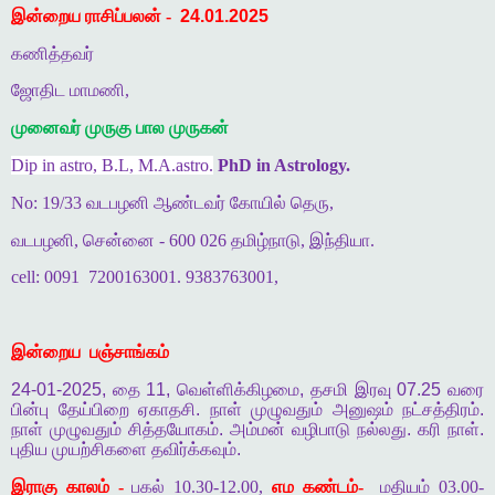
இன்றைய ராசிப்பலன் -
24.01.2025
கணித்தவர்
ஜோதிட மாமணி,
முனைவர் முருகு பால முருகன்
Dip in astro, B.L, M.A.astro.
PhD in Astrology.
No: 19/33 வடபழனி ஆண்டவர் கோயில் தெரு,
வடபழனி, சென்னை - 600 026 தமிழ்நாடு, இந்தியா.
cell: 0091
7200163001. 9383763001,
இன்றைய
பஞ்சாங்கம்
24-01-2025,
தை
11,
வெள்ளிக்கிழமை
,
தசமி
இரவு
07.25
வரை
பின்பு
தேய்பிறை
ஏகாதசி
.
நாள்
முழுவதும்
அனுஷம்
நட்சத்திரம்
.
நாள்
முழுவதும்
சித்தயோகம்
.
அம்மன்
வழிபாடு
நல்லது
.
கரி
நாள்
.
புதிய
முயற்சிகளை
தவிர்க்கவும்
.
இராகு காலம் -
பகல் 10.30-12.00,
எம கண்டம்-
மதியம் 03.00-