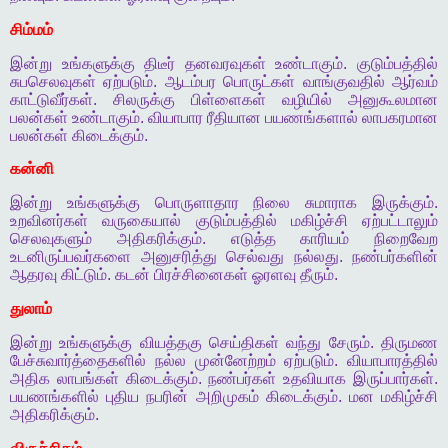
சிம்மம்
இன்று
உங்களுக்கு
திடீர்
தனவரவுகள்
உண்டாகும்
.
குடும்பத்தில்
சுபசெலவுகள்
ஏற்படும்
.
ஆடம்பர
பொருட்கள்
வாங்குவதில்
ஆர்வம்
காட்டுவீர்கள்
.
சிலருக்கு
பிள்ளைகள்
வழியில்
அனுகூலமான
பலன்கள்
உண்டாகும்
.
வியாபார
ரீதியான
பயணங்களால்
லாபகரமான
பலன்கள்
கிடைக்கும்
.
கன்னி
இன்று
உங்களுக்கு
பொருளாதார
நிலை
சுமாராக
இருக்கும்
.
உறவினர்கள்
வருகையால்
குடும்பத்தில்
மகிழ்ச்சி
ஏற்பட்டாலும்
செலவுகளும்
அதிகரிக்கும்
.
எடுத்த
காரியம்
நிறைவேற
உடனிருப்பவர்களை
அனுசரித்து
செல்வது
நல்லது
.
நண்பர்களின்
ஆதரவு
கிட்டும்
.
கடன்
பிரச்சினைகள்
ஓரளவு
தீரும்
.
துலாம்
இன்று
உங்களுக்கு
வியத்தகு
செய்திகள்
வந்து
சேரும்
.
திருமண
பேச்சுவார்த்தைகளில்
நல்ல
முன்னேற்றம்
ஏற்படும்
.
வியாபாரத்தில்
அதிக
லாபங்கள்
கிடைக்கும்
.
நண்பர்கள்
உதவியாக
இருப்பார்கள்
.
பயணங்களில்
புதிய
நபரின்
அறிமுகம்
கிடைக்கும்
.
மன
மகிழ்ச்சி
அதிகரிக்கும்
.