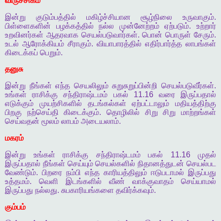
விருச்சிகம்
இன்று
குடும்பத்தில்
மகிழ்ச்சியான
சூழ்நிலை
உருவாகும்
.
பிள்ளைகளின்
பழக்கத்தில்
நல்ல
முன்னேற்றம்
ஏற்படும்
.
உற்றார்
உறவினர்கள்
ஆதரவாக
செயல்படுவார்கள்
.
பொன்
பொருள்
சேரும்
.
உடல்
ஆரோக்கியம்
சீராகும்
.
வியாபாரத்தில்
எதிர்பார்த்த
லாபங்கள்
கிடைக்கப்
பெறும்
.
தனுசு
இன்று
நீங்கள்
எந்த
செயலிலும்
சுறுசுறுப்பின்றி
செயல்படுவீர்கள்
.
உங்கள்
ராசிக்கு
சந்திராஷ்டமம்
பகல்
11.16
வரை
இருப்பதால்
எடுக்கும்
முயற்சிகளில்
தடங்கல்கள்
ஏற்பட்டாலும்
மதியத்திற்கு
பிறகு
நற்செய்தி
கிடைக்கும்
.
தொழிலில்
சிறு
சிறு
மாற்றங்கள்
செய்வதன்
மூலம்
லாபம்
அடையலாம்
.
மகரம்
இன்று
உங்கள்
ராசிக்கு
சந்திராஷ்டமம்
பகல்
11.16
முதல்
இருப்பதால்
நீங்கள்
செய்யும்
செயல்களில்
நிதானத்துடன்
செயல்பட
வேண்டும்
.
பிறரை
நம்பி
எந்த
காரியத்திலும்
ஈடுபடாமல்
இருப்பது
உத்தமம்
.
வெளி
இடங்களில்
வீண்
வாக்குவாதம்
செய்யாமல்
இருப்பது
நல்லது
.
சுபகாரியங்களை
தவிர்க்கவும்
.
கும்பம்