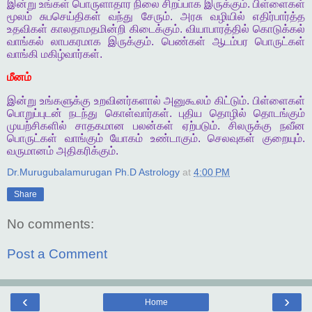
இன்று
உங்கள்
பொருளாதார
நிலை
சிறப்பாக
இருக்கும்
.
பிள்ளைகள்
மூலம்
சுபசெய்திகள்
வந்து
சேரும்
.
அரசு
வழியில்
எதிர்பார்த்த
உதவிகள்
காலதாமதமின்றி
கிடைக்கும்
.
வியாபாரத்தில்
கொடுக்கல்
வாங்கல்
லாபகரமாக
இருக்கும்
.
பெண்கள்
ஆடம்பர
பொருட்கள்
வாங்கி
மகிழ்வார்கள்
.
மீனம்
இன்று
உங்களுக்கு
உறவினர்களால்
அனுகூலம்
கிட்டும்
.
பிள்ளைகள்
பொறுப்புடன்
நடந்து
கொள்வார்கள்
.
புதிய
தொழில்
தொடங்கும்
முயற்சிகளில்
சாதகமான
பலன்கள்
ஏற்படும்
.
சிலருக்கு
நவீன
பொருட்கள்
வாங்கும்
யோகம்
உண்டாகும்
.
செலவுகள்
குறையும்
.
வருமானம்
அதிகரிக்கும்
.
Dr.Murugubalamurugan Ph.D Astrology
at
4:00 PM
Share
No comments:
Post a Comment
‹
›
Home