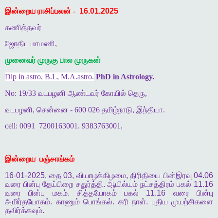
இன்றைய ராசிப்பலன் -
16.01.2025
கணித்தவர்
ஜோதிட மாமணி,
முனைவர் முருகு பால முருகன்
Dip in astro, B.L, M.A.astro.
PhD in Astrology.
No: 19/33 வடபழனி ஆண்டவர் கோயில் தெரு,
வடபழனி, சென்னை - 600 026 தமிழ்நாடு, இந்தியா.
cell: 0091
7200163001. 9383763001,
இன்றைய
பஞ்சாங்கம்
16-01-2025,
தை
03,
வியாழக்கிழமை
,
திரிதியை
பின்இரவு
04.06
வரை
பின்பு
தேய்பிறை
சதுர்த்தி
.
ஆயில்யம்
நட்சத்திரம்
பகல்
11.16
வரை
பின்பு
மகம்
.
சித்தயோகம்
பகல்
11.16
வரை
பின்பு
அமிர்தயோகம்
.
காணும்
பொங்கல்
.
கரி
நாள்
.
புதிய
முயற்சிகளை
தவிர்க்கவும்
.