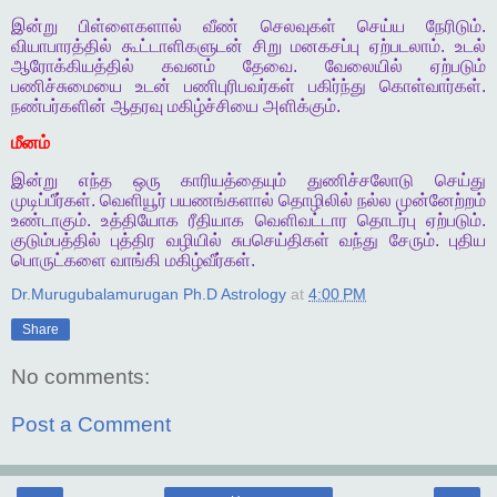
இன்று
பிள்ளைகளால்
வீண்
செலவுகள்
செய்ய
நேரிடும்
.
வியாபாரத்தில்
கூட்டாளிகளுடன்
சிறு
மனகசப்பு
ஏற்படலாம்
.
உடல்
ஆரோக்கியத்தில்
கவனம்
தேவை
.
வேலையில்
ஏற்படும்
பணிச்சுமையை
உடன்
பணிபுரிபவர்கள்
பகிர்ந்து
கொள்வார்கள்
.
நண்பர்களின்
ஆதரவு
மகிழ்ச்சியை
அளிக்கும்
.
மீனம்
இன்று
எந்த
ஒரு
காரியத்தையும்
துணிச்சலோடு
செய்து
முடிப்பீர்கள்
.
வெளியூர்
பயணங்களால்
தொழிலில்
நல்ல
முன்னேற்றம்
உண்டாகும்
.
உத்தியோக
ரீதியாக
வெளிவட்டார
தொடர்பு
ஏற்படும்
.
குடும்பத்தில்
புத்திர
வழியில்
சுபசெய்திகள்
வந்து
சேரும்
.
புதிய
பொருட்களை
வாங்கி
மகிழ்வீர்கள்
.
Dr.Murugubalamurugan Ph.D Astrology
at
4:00 PM
Share
No comments:
Post a Comment