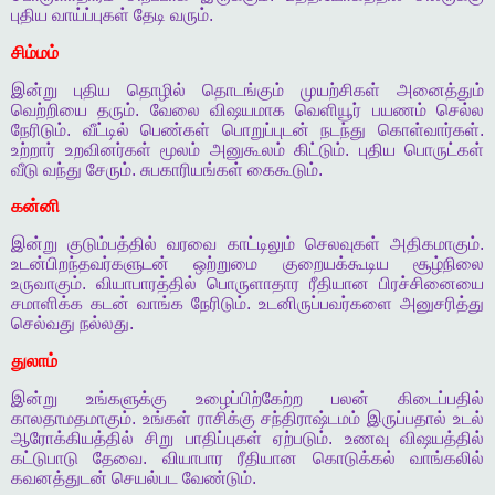
புதிய
வாய்ப்புகள்
தேடி
வரும்
.
சிம்மம்
இன்று
புதிய
தொழில்
தொடங்கும்
முயற்சிகள்
அனைத்தும்
வெற்றியை
தரும்
.
வேலை
விஷயமாக
வெளியூர்
பயணம்
செல்ல
நேரிடும்
.
வீட்டில்
பெண்கள்
பொறுப்புடன்
நடந்து
கொள்வார்கள்
.
உற்றார்
உறவினர்கள்
மூலம்
அனுகூலம்
கிட்டும்
.
புதிய
பொருட்கள்
வீடு
வந்து
சேரும்
.
சுபகாரியங்கள்
கைகூடும்
.
கன்னி
இன்று
குடும்பத்தில்
வரவை
காட்டிலும்
செலவுகள்
அதிகமாகும்
.
உடன்பிறந்தவர்களுடன்
ஒற்றுமை
குறையக்கூடிய
சூழ்நிலை
உருவாகும்
.
வியாபாரத்தில்
பொருளாதார
ரீதியான
பிரச்சினையை
சமாளிக்க
கடன்
வாங்க
நேரிடும்
.
உடனிருப்பவர்களை
அனுசரித்து
செல்வது
நல்லது
.
துலாம்
இன்று
உங்களுக்கு
உழைப்பிற்கேற்ற
பலன்
கிடைப்பதில்
காலதாமதமாகும்
.
உங்கள்
ராசிக்கு
சந்திராஷ்டமம்
இருப்பதால்
உடல்
ஆரோக்கியத்தில்
சிறு
பாதிப்புகள்
ஏற்படும்
.
உணவு
விஷயத்தில்
கட்டுபாடு
தேவை
.
வியாபார
ரீதியான
கொடுக்கல்
வாங்கலில்
கவனத்துடன்
செயல்பட
வேண்டும்
.