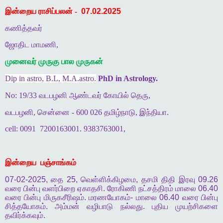
இன்றைய ராசிப்பலன் -
07.02.2025
கணித்தவர்
ஜோதிட மாமணி,
முனைவர் முருகு பால முருகன்
Dip in astro, B.L, M.A.astro.
PhD in Astrology.
No: 19/33 வடபழனி ஆண்டவர் கோயில் தெரு,
வடபழனி, சென்னை - 600 026 தமிழ்நாடு, இந்தியா.
cell: 0091
7200163001. 9383763001,
இன்றைய
பஞ்சாங்கம்
07-02-2025,
தை
25,
வெள்ளிக்கிழமை
,
தசமி
திதி
இரவு
09.26
வரை
பின்பு
வளர்பிறை
ஏகாதசி
.
ரோகிணி
நட்சத்திரம்
மாலை
06.40
வரை
பின்பு
மிருகசீரிஷம்
.
மரணயோகம்
-
மாலை
06.40
வரை
பின்பு
சித்தயோகம்
.
அம்மன்
வழிபாடு
நல்லது
.
புதிய
முயற்சிகளை
தவிர்க்கவும்
.