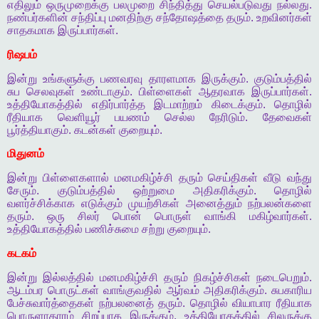
எதிலும்
ஒருமுறைக்கு
பலமுறை
சிந்தித்து
செயல்படுவது
நல்லது
.
நண்பர்களின்
சந்திப்பு
மனதிற்கு
சந்தோஷத்தை
தரும்
.
உறவினர்கள்
சாதகமாக
இருப்பார்கள்
.
ரிஷபம்
இன்று
உங்களுக்கு
பணவரவு
தாரளமாக
இருக்கும்
.
குடும்பத்தில்
சுப
செலவுகள்
உண்டாகும்
.
பிள்ளைகள்
ஆதரவாக
இருப்பார்கள்
.
உத்தியோகத்தில்
எதிர்பார்த்த
இடமாற்றம்
கிடைக்கும்
.
தொழில்
ரீதியாக
வெளியூர்
பயணம்
செல்ல
நேரிடும்
.
தேவைகள்
பூர்த்தியாகும்
.
கடன்கள்
குறையும்
.
மிதுனம்
இன்று
பிள்ளைகளால்
மனமகிழ்ச்சி
தரும்
செய்திகள்
வீடு
வந்து
சேரும்
.
குடும்பத்தில்
ஒற்றுமை
அதிகரிக்கும்
.
தொழில்
வளர்ச்சிக்காக
எடுக்கும்
முயற்சிகள்
அனைத்தும்
நற்பலன்களை
தரும்
.
ஒரு
சிலர்
பொன்
பொருள்
வாங்கி
மகிழ்வார்கள்
.
உத்தியோகத்தில்
பணிச்சுமை
சற்று
குறையும்
.
கடகம்
இன்று
இல்லத்தில்
மனமகிழ்ச்சி
தரும்
நிகழ்ச்சிகள்
நடைபெறும்
.
ஆடம்பர
பொருட்கள்
வாங்குவதில்
ஆர்வம்
அதிகரிக்கும்
.
சுபகாரிய
பேச்சுவார்த்தைகள்
நற்பலனைத்
தரும்
.
தொழில்
வியாபார
ரீதியாக
பொருளாதாரம்
சிறப்பாக
இருக்கும்
.
உத்தியோகத்தில்
சிலருக்கு