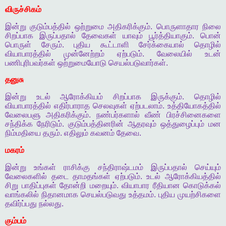
விருச்சிகம்
இன்று
குடும்பத்தில்
ஒற்றுமை
அதிகரிக்கும்
.
பொருளாதார
நிலை
சிறப்பாக
இருப்பதால்
தேவைகள்
யாவும்
பூர்த்தியாகும்
.
பொன்
பொருள்
சேரும்
.
புதிய
கூட்டாளி
சேர்க்கையால்
தொழில்
வியாபாரத்தில்
முன்னேற்றம்
ஏற்படும்
.
வேலையில்
உடன்
பணிபுரிபவர்கள்
ஒற்றுமையோடு
செயல்படுவார்கள்
.
தனுசு
இன்று
உடல்
ஆரோக்கியம்
சிறப்பாக
இருக்கும்
.
தொழில்
வியாபாரத்தில்
எதிர்பாராத
செலவுகள்
ஏற்படலாம்
.
உத்தியோகத்தில்
வேலைபளு
அதிகரிக்கும்
.
நண்பர்களால்
வீண்
பிரச்சினைகளை
சந்திக்க
நேரிடும்
.
குடும்பத்தினரின்
ஆதரவும்
ஒத்துழைப்பும்
மன
நிம்மதியை
தரும்
.
எதிலும்
கவனம்
தேவை
.
மகரம்
இன்று
உங்கள்
ராசிக்கு
சந்திராஷ்டமம்
இருப்பதால்
செய்யும்
வேலைகளில்
தடை
தாமதங்கள்
ஏற்படும்
.
உடல்
ஆரோக்கியத்தில்
சிறு
பாதிப்புகள்
தோன்றி
மறையும்
.
வியாபார
ரீதியான
கொடுக்கல்
வாங்கலில்
நிதானமாக
செயல்படுவது
உத்தமம்
.
புதிய
முயற்சிகளை
தவிர்ப்பது
நல்லது
.
கும்பம்