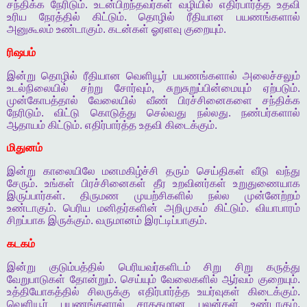
சந்திக்க
நேரிடும்
.
உடன்பிறந்தவர்கள்
வழியில்
எதிர்பார்த்த
உதவி
உரிய
நேரத்தில்
கிட்டும்
.
தொழில்
ரீதியான
பயணங்களால்
அனுகூலம்
உண்டாகும்
.
கடன்கள்
ஓரளவு
குறையும்
.
ரிஷபம்
இன்று
தொழில்
ரீதியான
வெளியூர்
பயணங்களால்
அலைச்சலும்
உடல்நிலையில்
சற்று
சோர்வும்
,
சுறுசுறுப்பின்மையும்
ஏற்படும்
.
முன்கோபத்தால்
வேலையில்
வீண்
பிரச்சினைகளை
சந்திக்க
நேரிடும்
.
விட்டு
கொடுத்து
செல்வது
நல்லது
.
நண்பர்களால்
ஆதாயம்
கிட்டும்
.
எதிர்பார்த்த
உதவி
கிடைக்கும்
.
மிதுனம்
இன்று
காலையிலே
மனமகிழ்ச்சி
தரும்
செய்திகள்
வீடு
வந்து
சேரும்
.
உங்கள்
பிரச்சினைகள்
தீர
உறவினர்கள்
உறுதுணையாக
இருப்பார்கள்
.
திருமண
முயற்சிகளில்
நல்ல
முன்னேற்றம்
உண்டாகும்
.
பெரிய
மனிதர்களின்
அறிமுகம்
கிட்டும்
.
வியாபாரம்
சிறப்பாக
இருக்கும்
.
வருமானம்
இரட்டிப்பாகும்
.
கடகம்
இன்று
குடும்பத்தில்
பெரியவர்களிடம்
சிறு
சிறு
கருத்து
வேறுபாடுகள்
தோன்றும்
.
செய்யும்
வேலைகளில்
ஆர்வம்
குறையும்
.
உத்தியோகத்தில்
சிலருக்கு
எதிர்பார்த்த
உயர்வுகள்
கிடைக்கும்
.
வெளியூர்
பயணங்களால்
சாதகமான
பலன்கள்
உண்டாகும்
.