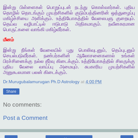
இன்று
பிள்ளைகள்
பொறுப்புடன்
நடந்து
கொள்வார்கள்
.
புதிய
தொழில்
தொடங்கும்
முயற்சிகளில்
குடும்பத்தினரின்
ஒத்துழைப்பு
மகிழ்ச்சியை
அளிக்கும்
.
உத்தியோகத்தில்
வேலைபளு
குறையும்
.
தெய்வ
வழிபாட்டில்
ஈடுபாடு
அதிகமாகும்
.
நவீனகரமான
பொருட்களை
வாங்கி
மகிழ்வீர்கள்
.
மீனம்
இன்று
நீங்கள்
வேலையில்
புது
பொலிவுடனும்
,
தெம்புடனும்
செயல்படுவீர்கள்
.
நண்பர்களின்
ஆலோசனைகளால்
உங்கள்
பிரச்சினைக்கு
நல்ல
தீர்வு
கிடைக்கும்
.
உத்தியோகத்தில்
சிலருக்கு
புதிய
வேலை
வாய்ப்பு
அமையும்
.
சுபகாரிய
முயற்சிகளில்
அனுகூலமான
பலன்
கிடைக்கும்
.
Dr.Murugubalamurugan Ph.D Astrology
at
4:00 PM
Share
No comments:
Post a Comment