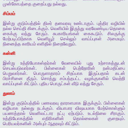
முன்கோபத்தை
குறைப்பது
நல்லது
.
சிம்மம்
இன்று
குடும்பத்தில்
திடீர்
தனவரவு
உண்டாகும்
.
புத்திர
வழியில்
நல்ல
செய்தி
கிடைக்கும்
.
வெளியில்
இருந்து
வரவேண்டிய
தொகை
கைக்கு
வந்து
சேரும்
.
சுபகாரியங்கள்
கைகூடும்
.
சிலருக்கு
மேற்படிப்பிற்காக
வெளியூர்
செல்லும்
வாய்ப்புகள்
அமையும்
.
நினைத்த
காரியம்
எளிதில்
நிறைவேறும்
.
கன்னி
இன்று
உத்தியோகஸ்தர்கள்
வேலையில்
புது
உற்சாகத்துடன்
செயல்படுவார்கள்
.
பிள்ளைகள்
பெற்றோரின்
நன்மதிப்பை
பெறுவார்கள்
.
பொருளாதாரம்
சிறப்பாக
இருப்பதால்
கடன்
பிரச்சினை
தீரும்
.
சொத்து
சம்பந்தபட்ட
வழக்குகளில்
வெற்றி
வாய்ப்புகள்
கிட்டும்
.
புதிய
பொருட்கள்
வீடு
வந்து
சேரும்
.
துலாம்
இன்று
குடும்பத்தில்
பணவரவு
தாராளமாக
இருக்கும்
.
பிள்ளைகள்
வழியாக
நல்லது
நடக்கும்
.
வியாபார
விஷயமாக
மேற்கொள்ளும்
பயணத்தால்
வெளிவட்டார
நட்பு
ஏற்படும்
.
உடல்நிலை
சீராகும்
.
உத்தியோகத்தில்
எதிரிகளின்
தொல்லைகள்
குறையும்
.
பெரியவர்களின்
அன்பும்
ஆதரவும்
கிட்டும்
.