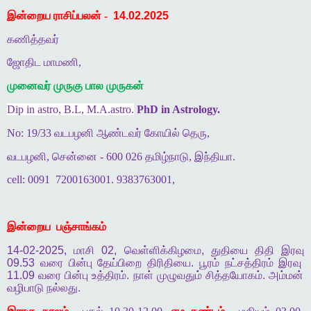
இன்றைய ராசிப்பலன் -
14.02.2025
கணித்தவர்
ஜோதிட மாமணி,
முனைவர் முருகு பால முருகன்
Dip in astro, B.L, M.A.astro.
PhD in Astrology.
No: 19/33 வடபழனி ஆண்டவர் கோயில் தெரு,
வடபழனி, சென்னை - 600 026 தமிழ்நாடு, இந்தியா.
cell: 0091
7200163001. 9383763001,
இன்றைய
பஞ்சாங்கம்
14-02-2025,
மாசி
02,
வெள்ளிக்கிழமை
,
துதியை
திதி
இரவு
09.53
வரை
பின்பு
தேய்பிறை
திரிதியை
.
பூரம்
நட்சத்திரம்
இரவு
11.09
வரை
பின்பு
உத்திரம்
.
நாள்
முழுவதும்
சித்தயோகம்
.
அம்மன்
வழிபாடு
நல்லது
.