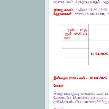
மரணயோகம்
.
பிரதோஷ
விரதம்
.
மஹா
இராகு காலம்
- மதியம் 01.30-03.00
ஹோரைகள்
- காலை 09.00-11.00,
ம
சூரிய ராகு
புதன்
சுக்கி(
வ)
சனி
10.04.2025
இன்றைய
ராசிப்பலன்
-
10.04.2025
மேஷம்
இன்று
உங்களுக்கு
பணவரவு
சுமாராக
தேவையற்ற
இடமாற்றம்
ஏற்படலாம்
தவிர்க்கலாம்
.
வியாபார
வளர்ச்சிக்கு