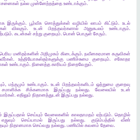
சனைகள்
நல்ல
முன்னேற்றத்தை
உண்டாக்கும்
.
பாக
இருக்கும்
.
பூர்வீக
சொத்துக்கள்
வழியில்
லாபம்
கிட்டும்
.
உடல்
ுகள்
விலகும்
.
உடன்
பிறந்தவர்களால்
அனுகூலம்
உண்டாகும்
.
ற்படும்
.
கடன்கள்
சற்று
குறையும்
.
பொன்
பொருள்
சேரும்
.
பெரிய
மனிதர்களின்
அறிமுகம்
கிடைக்கும்
.
நவீனகரமான
கருவிகள்
வீர்கள்
.
உத்தியோகஸ்தர்களுக்கு
பணிச்சுமை
குறையும்
.
சகோதர
்கள்
உண்டாகும்
.
நினைத்த
காரியம்
நிறைவேறும்
.
ும்
,
மந்தமும்
உண்டாகும்
.
உடன்
பிறந்தவர்களிடம்
ஒற்றுமை
குறைவு
சமாளிக்க
சிக்கனமாக
இருப்பது
நல்லது
.
வேலையில்
உடன்
வார்கள்
.
எதிலும்
நிதானத்துடன்
இருப்பது
நல்லது
.
்
இருப்பதால்
செய்யும்
வேலைகளில்
காலதாமதம்
ஏற்படும்
.
தொழில்
எதுவும்
செய்யாமல்
இருப்பது
நல்லது
.
குடும்பத்தில்
வீண்
யும்
நிதானமாக
செய்வது
நல்லது
.
பணியில்
கவனம்
தேவை
.