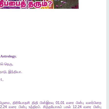
Astrology.
ல் தெரு,
ாடு, இந்தியா.
1,
கிழமை
,
திரியோதசி
திதி
பின்இரவு
01.01
வரை
பின்பு
வளர்பிறை
2.24
வரை
பின்பு
உத்திரம்
.
சித்தயோகம்
பகல்
12.24
வரை
பின்பு