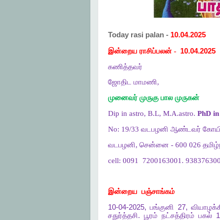
Today rasi palan -
10.04.2025
இன்றைய ராசிப்பலன் -
10.04.2025
கணித்தவர்
ஜோதிட மாமணி,
முனைவர் முருகு பால முருகன்
Dip in astro, B.L, M.A.astro.
PhD in 
No: 19/33 வடபழனி ஆண்டவர் கோயி
வடபழனி, சென்னை - 600 026 தமிழ்ந
cell: 0091
7200163001. 938376300
இன்றைய
பஞ்சாங்கம்
10-04-2025,
பங்குனி
27,
வியாழக்
சதுர்த்தசி
.
பூரம்
நட்சத்திரம்
பகல்
1