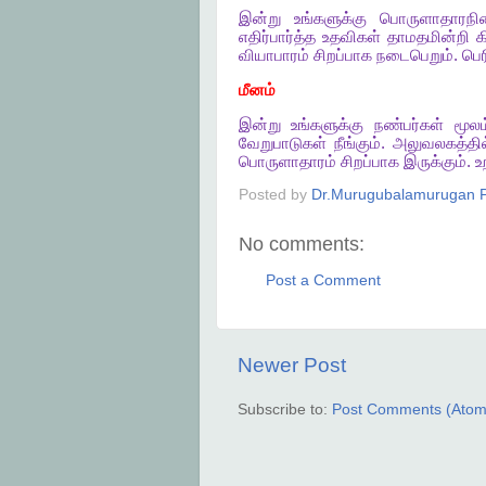
இன்று
உங்களுக்கு
பொருளாதாரநி
எதிர்பார்த்த
உதவிகள்
தாமதமின்றி
க
வியாபாரம்
சிறப்பாக
நடைபெறும்
.
பெ
மீனம்
இன்று
உங்களுக்கு
நண்பர்கள்
மூலம
வேறுபாடுகள்
நீங்கும்
.
அலுவலகத்தில
பொருளாதாரம்
சிறப்பாக
இருக்கும்
.
உ
Posted by
Dr.Murugubalamurugan P
No comments:
Post a Comment
Newer Post
Subscribe to:
Post Comments (Atom