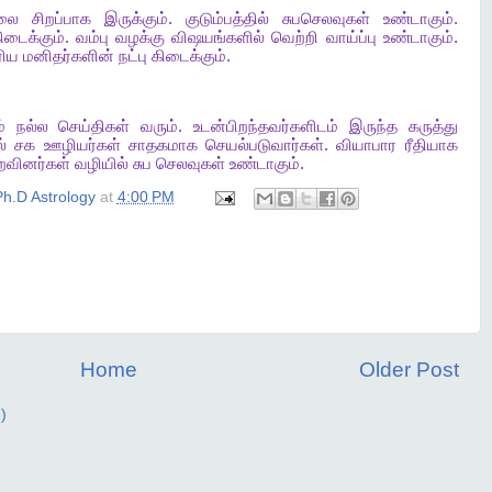
லை
சிறப்பாக
இருக்கும்
.
குடும்பத்தில்
சுபசெலவுகள்
உண்டாகும்
.
ிடைக்கும்
.
வம்பு
வழக்கு
விஷயங்களில்
வெற்றி
வாய்ப்பு
உண்டாகும்
.
ரிய
மனிதர்களின்
நட்பு
கிடைக்கும்
.
்
நல்ல
செய்திகள்
வரும்
.
உடன்பிறந்தவர்களிடம்
இருந்த
கருத்து
்
சக
ஊழியர்கள்
சாதகமாக
செயல்படுவார்கள்
.
வியாபார
ரீதியாக
றவினர்கள்
வழியில்
சுப
செலவுகள்
உண்டாகும்
.
h.D Astrology
at
4:00 PM
Home
Older Post
)