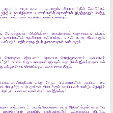
முடிப்பதில்
சற்று
கால
தாமதமாகும்
.
வியாபாரத்தில்
கொடுக்கல்
.
உத்தியோக
ரீதியான
பயணங்களில்
அலைச்சல்
இருந்தாலும்
வேற்று
ங்கள்
உண்டாகும்
.
சுப
காரியங்கள்
கைகூடும்
.
ல்
ஆர்வத்துடன்
ஈடுபடுவீர்கள்
.
உறவினர்கள்
வருகையால்
வீட்டில்
.
நண்பர்களின்
உதவியால்
எதிர்பார்த்த
வங்கி
கடன்
கிடைக்கும்
.
ை
பலப்படும்
.
எதிர்பாராத
திடீர்
தனவரவுகள்
உண்டாகும்
.
ய
செலவுகள்
ஏற்படலாம்
.
அசையா
சொத்துக்களால்
அலைச்சல்
ிட்டும்
.
உடலில்
சிறு
உபாதைகள்
ஏற்படும்
.
தொழிலில்
இருந்த
தடைகள்
கு
மகிழ்ச்சியை
கொடுக்கும்
.
கடன்
சுமை
தீரும்
.
ியாக
சுபசெய்திகள்
வந்து
சேரும்
.
பிள்ளைகளின்
படிப்பில்
நல்ல
ல்
சிலருக்கு
உயர்பதவிகள்
கிடைக்கும்
வாய்ப்புகள்
உண்டு
.
தொழில்
நேரிடும்
.
பண
வரவுகள்
சிறப்பாக
இருக்கும்
.
வுகள்
உண்டாகலாம்
.
பணத்
தேவைகள்
சற்று
அதிகரிக்கும்
.
சுபகாரிய
முன்னேற்றம்
ஏற்படும்
.
உறவினர்களின்
ஒத்துழைப்பு
கிட்டும்
.