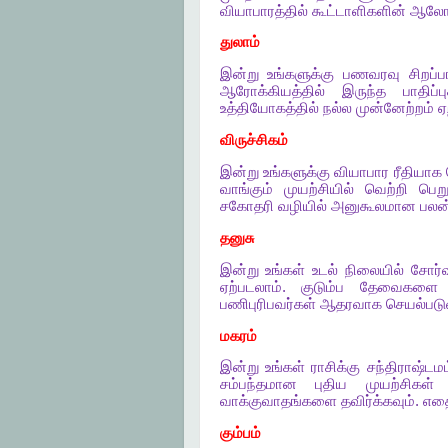
வியாபாரத்தில்
கூட்டாளிகளின்
ஆலோ
துலாம்
இன்று
உங்களுக்கு
பணவரவு
சிறப்
ஆரோக்கியத்தில்
இருந்த
பாதிப்ப
உத்தியோகத்தில்
நல்ல
முன்னேற்றம்
ஏ
விருச்சிகம்
இன்று
உங்களுக்கு
வியாபார
ரீதியாக
வாங்கும்
முயற்சியில்
வெற்றி
பெறு
சகோதரி
வழியில்
அனுகூலமான
பலன
தனுசு
இன்று
உங்கள்
உடல்
நிலையில்
சோர்வ
ஏற்படலாம்
.
குடும்ப
தேவைகளை
பணிபுரிபவர்கள்
ஆதரவாக
செயல்படு
மகரம்
இன்று
உங்கள்
ராசிக்கு
சந்திராஷ்டமம
சம்பந்தமான
புதிய
முயற்சிகள்
வாக்குவாதங்களை
தவிர்க்கவும்
.
எதை
கும்பம்