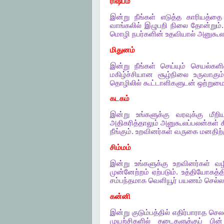
ரிஷபம்
இன்று
நீங்கள்
எடுத்த
காரியத்தை
வாங்கலில்
இழுபறி
நிலை
தோன்றும்
மொழி
நபர்களின்
உதவியால்
அனுகூல
மிதுனம்
இன்று
நீங்கள்
செய்யும்
செயல்களி
மகிழ்ச்சியான
சூழ்நிலை
உருவாகும்
தொழிலில்
கூட்டாளிகளுடன்
ஒற்றும
கடகம்
இன்று
உங்களுக்கு
வரவுக்கு
மீறி
அதிகரித்தாலும்
அனுகூலப்பலன்கள்
க
நீங்கும்
.
உறவினர்கள்
வருகை
மனதிற்
சிம்மம்
இன்று
உங்களுக்கு
உறவினர்கள்
வழ
முன்னேற்றம்
ஏற்படும்
.
உத்தியோகத்தி
சம்பந்தமாக
வெளியூர்
பயணம்
செல்ல
கன்னி
இன்று
குடும்பத்தில்
எதிர்பாராத
செல
முயற்சிகளில்
தடைகளுக்குப்
பின்