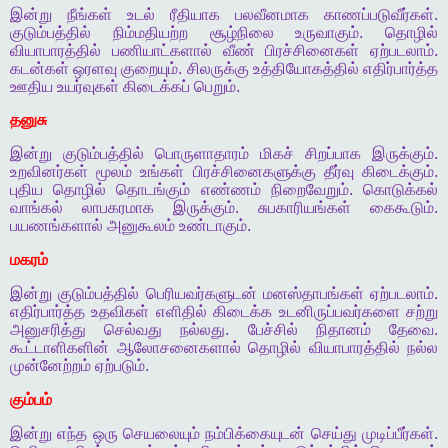
இன்று
நீங்கள்
உடல்
ரீதியாக
பலவீனமாக
காணப்படுவீர்கள்
.
குடும்பத்தில்
நிம்மதியற்ற
சூழ்நிலை
உருவாகும்
.
தொழில்
வியாபாரத்தில்
பணியாட்களால்
வீண்
பிரச்சினைகள்
ஏற்படலாம்
.
கடன்கள்
ஒரளவு
குறையும்
.
சிலருக்கு
உத்தியோகத்தில்
எதிர்பார்த்த
ஊதிய
உயர்வுகள்
கிடைக்கப்
பெறும்
.
தனுசு
இன்று
குடும்பத்தில்
பொருளாதாரம்
மிகச்
சிறப்பாக
இருக்கும்
.
உறவினர்கள்
மூலம்
உங்கள்
பிரச்சினைகளுக்கு
தீர்வு
கிடைக்கும்
.
புதிய
தொழில்
தொடங்கும்
எண்ணம்
நிறைவேறும்
.
கொடுக்கல்
வாங்கல்
லாபகரமாக
இருக்கும்
.
சுபகாரியங்கள்
கைகூடும்
.
பயணங்களால்
அனுகூலம்
உண்டாகும்
.
மகரம்
இன்று
குடும்பத்தில்
பெரியவர்களுடன்
மனஸ்தாபங்கள்
ஏற்படலாம்
.
எதிர்பார்த்த
உதவிகள்
எளிதில்
கிடைக்க
உடனிருப்பவர்களை
சற்று
அனுசரித்து
செல்வது
நல்லது
.
பேச்சில்
நிதானம்
தேவை
.
கூட்டாளிகளின்
ஆலோசனைகளால்
தொழில்
வியாபாரத்தில்
நல்ல
முன்னேற்றம்
ஏற்படும்
.
கும்பம்
இன்று
எந்த
ஒரு
செயலையும்
நம்பிக்கையுடன்
செய்து
முடிப்பீர்கள்
.