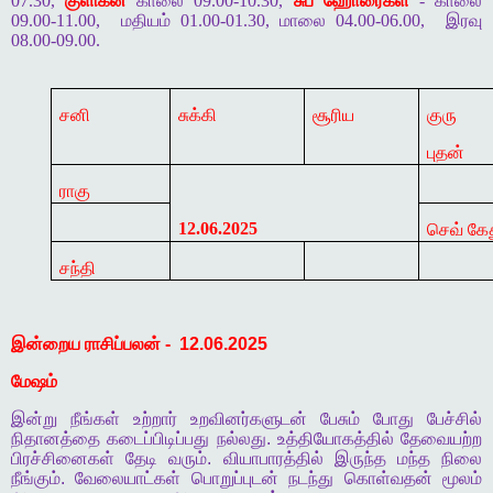
07.30,
குளிகன்
காலை 09.00-10.30,
சுப ஹோரைகள்
- காலை
09.00-11.00,
மதியம் 01.00-01.30, மாலை 04.00-06.00,
இரவு
08.00-09.00.
சனி
சுக்கி
சூரிய
குரு
புதன்
ராகு
12.06.2025
செவ் கே
சந்தி
இன்றைய
ராசிப்பலன்
-
12.06.2025
மேஷம்
இன்று
நீங்கள்
உற்றார்
உறவினர்களுடன்
பேசும்
போது
பேச்சில்
நிதானத்தை
கடைப்பிடிப்பது
நல்லது
.
உத்தியோகத்தில்
தேவையற்ற
பிரச்சினைகள்
தேடி
வரும்
.
வியாபாரத்தில்
இருந்த
மந்த
நிலை
நீங்கும்
.
வேலையாட்கள்
பொறுப்புடன்
நடந்து
கொள்வதன்
மூலம்