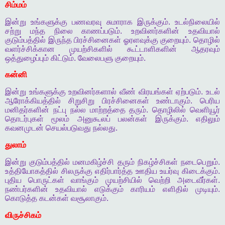
சிம்மம்
இன்று
உங்களுக்கு
பணவரவு
சுமாராக
இருக்கும்
.
உடல்நிலையில்
சற்று
மந்த
நிலை
காணப்படும்
.
உறவினர்களின்
உதவியால்
குடும்பத்தில்
இருந்த
பிரச்சினைகள்
ஓரளவுக்கு
குறையும்
.
தொழில்
வளர்ச்சிக்கான
முயற்சிகளில்
கூட்டாளிகளின்
ஆதரவும்
ஒத்துழைப்பும்
கிட்டும்
.
வேலைபளு
குறையும்
.
கன்னி
இன்று
உங்களுக்கு
உறவினர்களால்
வீண்
விரயங்கள்
ஏற்படும்
.
உடல்
ஆரோக்கியத்தில்
சிறுசிறு
பிரச்சினைகள்
உண்டாகும்
.
பெரிய
மனிதர்களின்
நட்பு
நல்ல
மாற்றத்தை
தரும்
.
தொழிலில்
வெளியூர்
தொடர்புகள்
மூலம்
அனுகூலப்
பலன்கள்
இருக்கும்
.
எதிலும்
கவனமுடன்
செயல்படுவது
நல்லது
.
துலாம்
இன்று
குடும்பத்தில்
மனமகிழ்ச்சி
தரும்
நிகழ்ச்சிகள்
நடைபெறும்
.
உத்தியோகத்தில்
சிலருக்கு
எதிர்பார்த்த
ஊதிய
உயர்வு
கிடைக்கும்
.
புதிய
பொருட்கள்
வாங்கும்
முயற்சியில்
வெற்றி
அடைவீர்கள்
.
நண்பர்களின்
உதவியால்
எடுக்கும்
காரியம்
எளிதில்
முடியும்
.
கொடுத்த
கடன்கள்
வசூலாகும்
.
விருச்சிகம்