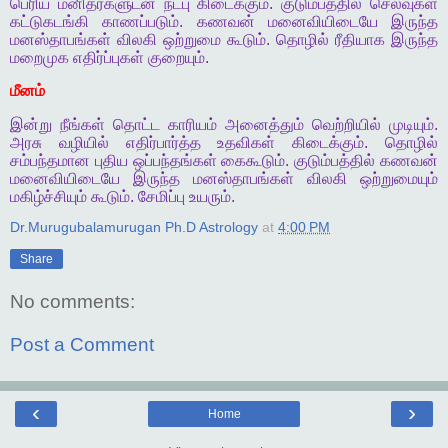
பெரிய
மனிதர்களுடன்
நட்பு
கிடைக்கும்
.
குடும்பத்தில்
செலவுகள்
கட்டுகடங்கி
காணப்படும்
.
கணவன்
மனைவியிடையே
இருந்த
மனஸ்தாபங்கள்
விலகி
ஒற்றுமை
கூடும்
.
தொழில்
ரீதியாக
இருந்த
மறைமுக
எதிர்ப்புகள்
குறையும்
.
மீனம்
இன்று
நீங்கள்
தொட்ட
காரியம்
அனைத்தும்
வெற்றியில்
முடியும்
.
அரசு
வழியில்
எதிர்பார்த்த
உதவிகள்
கிடைக்கும்
.
தொழில்
சம்பந்தமான
புதிய
ஒப்பந்தங்கள்
கைகூடும்
.
குடும்பத்தில்
கணவன்
மனைவியிடையே
இருந்த
மனஸ்தாபங்கள்
விலகி
ஒற்றுமையும்
மகிழ்ச்சியும்
கூடும்
.
சேமிப்பு
உயரும்
.
Dr.Murugubalamurugan Ph.D Astrology
at
4:00 PM
Share
No comments:
Post a Comment
‹
›
Home