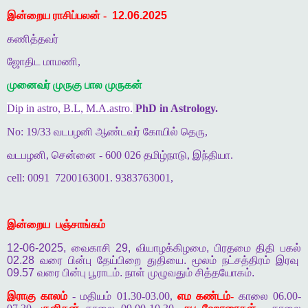
இன்றைய ராசிப்பலன் -
12.06.2025
கணித்தவர்
ஜோதிட மாமணி,
முனைவர் முருகு பால முருகன்
Dip in astro, B.L, M.A.astro.
PhD in Astrology.
No: 19/33 வடபழனி ஆண்டவர் கோயில் தெரு,
வடபழனி, சென்னை - 600 026 தமிழ்நாடு, இந்தியா.
cell: 0091
7200163001. 9383763001,
இன்றைய
பஞ்சாங்கம்
12-06-2025,
வைகாசி
29,
வியாழக்கிழமை
,
பிரதமை
திதி
பகல்
02.28
வரை
பின்பு
தேய்பிறை
துதியை
.
மூலம்
நட்சத்திரம்
இரவு
09.57
வரை
பின்பு
பூராடம்
.
நாள்
முழுவதும்
சித்தயோகம்
.
இராகு காலம்
- மதியம் 01.30-03.00,
எம கண்டம்-
காலை 06.00-