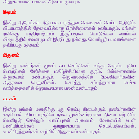
அனுகூலமான
பலனை
அடைய
முடியும்
.
ரிஷபம்
இன்று
ஆரோக்கிய
ரீதியாக
மருத்துவ
செலவுகள்
செய்ய
நேரிடும்
.
வியாபாரத்தில்
தேவையில்லாத
பிரச்சினைகள்
உண்டாகும்
.
உங்கள்
ராசிக்கு
சந்திராஷ்டமம்
இருப்பதால்
கொடுக்கல்
வாங்கல்
விஷயத்தில்
கவனமுடன்
இருப்பது
நல்லது
.
வெளியூர்
பயணங்களை
தவிர்ப்பது
உத்தமம்
.
மிதுனம்
இன்று
நண்பர்கள்
மூலம்
சுப
செய்திகள்
வந்து
சேரும்
.
புதிய
பொருட்கள்
சேர்க்கை
மகிழ்ச்சியினை
தரும்
.
பிள்ளைகளால்
அனுகூலம்
உண்டாகும்
.
அலுவலகத்தில்
மேலதிகாரிகளின்
ஆதரவை
பெறுவீர்கள்
.
சொத்து
சம்பந்தமான
பேச்சு
வார்த்தைகளில்
அனுகூலமான
பலன்
உண்டாகும்
.
கடகம்
இன்று
உங்கள்
மனதிற்கு
புது
தெம்பு
கிடைக்கும்
.
நண்பர்களின்
உதவியால்
வியாபாரத்தில்
நல்ல
முன்னேற்றமான
நிலை
ஏற்படும்
.
வெளியூர்
செல்லும்
வாய்ப்புகள்
அமையும்
.
வேலையில்
உடன்
பணிபுரிபவர்கள்
ஒற்றுமையாக
செயல்படுவார்கள்
.
உடன்பிறந்தவர்கள்
வழியில்
அனுகூலம்
உண்டாகும்
.