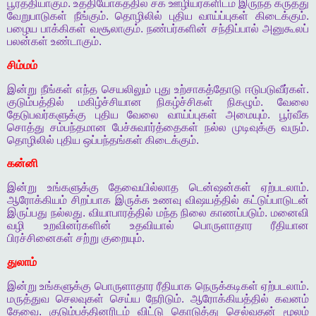
பூர்த்தியாகும்
.
உத்தியோகத்தில்
சக
ஊழியர்களிடம்
இருந்த
கருத்து
வேறுபாடுகள்
நீங்கும்
.
தொழிலில்
புதிய
வாய்ப்புகள்
கிடைக்கும்
.
பழைய
பாக்கிகள்
வசூலாகும்
.
நண்பர்களின்
சந்திப்பால்
அனுகூலப்
பலன்கள்
உண்டாகும்
.
சிம்மம்
இன்று
நீங்கள்
எந்த
செயலிலும்
புது
உற்சாகத்தோடு
ஈடுபடுவீர்கள்
.
குடும்பத்தில்
மகிழ்ச்சியான
நிகழ்ச்சிகள்
நிகழும்
.
வேலை
தேடுபவர்களுக்கு
புதிய
வேலை
வாய்ப்புகள்
அமையும்
.
பூர்வீக
சொத்து
சம்பந்தமான
பேச்சுவார்த்தைகள்
நல்ல
முடிவுக்கு
வரும்
.
தொழிலில்
புதிய
ஒப்பந்தங்கள்
கிடைக்கும்
.
கன்னி
இன்று
உங்களுக்கு
தேவையில்லாத
டென்ஷன்கள்
ஏற்படலாம்
.
ஆரோக்கியம்
சிறப்பாக
இருக்க
உணவு
விஷயத்தில்
கட்டுப்பாடுடன்
இருப்பது
நல்லது
.
வியாபாரத்தில்
மந்த
நிலை
காணப்படும்
.
மனைவி
வழி
உறவினர்களின்
உதவியால்
பொருளாதார
ரீதியான
பிரச்சினைகள்
சற்று
குறையும்
.
துலாம்
இன்று
உங்களுக்கு
பொருளாதார
ரீதியாக
நெருக்கடிகள்
ஏற்படலாம்
.
மருத்துவ
செலவுகள்
செய்ய
நேரிடும்
.
ஆரோக்கியத்தில்
கவனம்
தேவை
.
குடும்பத்தினரிடம்
விட்டு
கொடுத்து
செல்வதன்
மூலம்