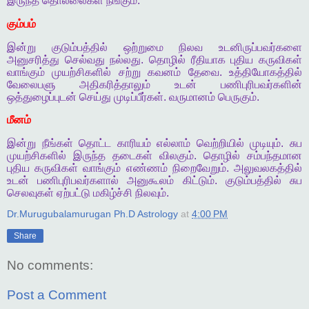
இருந்த
தொல்லைகள்
நீங்கும்
.
கும்பம்
இன்று
குடும்பத்தில்
ஒற்றுமை
நிலவ
உடனிருப்பவர்களை
அனுசரித்து
செல்வது
நல்லது
.
தொழில்
ரீதியாக
புதிய
கருவிகள்
வாங்கும்
முயற்சிகளில்
சற்று
கவனம்
தேவை
.
உத்தியோகத்தில்
வேலைபளு
அதிகரித்தாலும்
உடன்
பணிபுரிபவர்களின்
ஒத்துழைப்புடன்
செய்து
முடிப்பீர்கள்
.
வருமானம்
பெருகும்
.
மீனம்
இன்று
நீங்கள்
தொட்ட
காரியம்
எல்லாம்
வெற்றியில்
முடியும்
.
சுப
முயற்சிகளில்
இருந்த
தடைகள்
விலகும்
.
தொழில்
சம்பந்தமான
புதிய
கருவிகள்
வாங்கும்
எண்ணம்
நிறைவேறும்
.
அலுவலகத்தில்
உடன்
பணிபுரிபவர்களால்
அனுகூலம்
கிட்டும்
.
குடும்பத்தில்
சுப
செலவுகள்
ஏற்பட்டு
மகிழ்ச்சி
நிலவும்
.
Dr.Murugubalamurugan Ph.D Astrology
at
4:00 PM
Share
No comments:
Post a Comment