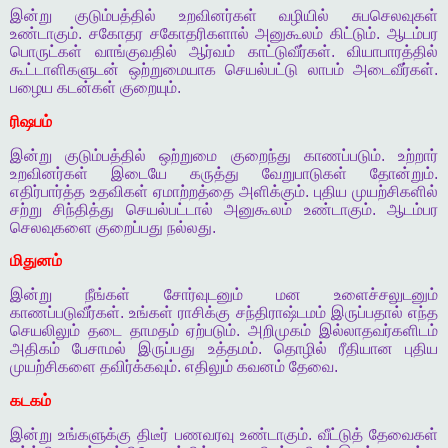
இன்று
குடும்பத்தில்
உறவினர்கள்
வழியில்
சுபசெலவுகள்
உண்டாகும்
.
சகோதர
சகோதரிகளால்
அனுகூலம்
கிட்டும்
.
ஆடம்பர
பொருட்கள்
வாங்குவதில்
ஆர்வம்
காட்டுவீர்கள்
.
வியாபாரத்தில்
கூட்டாளிகளுடன்
ஒற்றுமையாக
செயல்பட்டு
லாபம்
அடைவீர்கள்
.
பழைய
கடன்கள்
குறையும்
.
ரிஷபம்
இன்று
குடும்பத்தில்
ஒற்றுமை
குறைந்து
காணப்படும்
.
உற்றார்
உறவினர்கள்
இடையே
கருத்து
வேறுபாடுகள்
தோன்றும்
.
எதிர்பார்த்த
உதவிகள்
ஏமாற்றத்தை
அளிக்கும்
.
புதிய
முயற்சிகளில்
சற்று
சிந்தித்து
செயல்பட்டால்
அனுகூலம்
உண்டாகும்
.
ஆடம்பர
செலவுகளை
குறைப்பது
நல்லது
.
மிதுனம்
இன்று
நீங்கள்
சோர்வுடனும்
மன
உளைச்சலுடனும்
காணப்படுவீர்கள்
.
உங்கள்
ராசிக்கு
சந்திராஷ்டமம்
இருப்பதால்
எந்த
செயலிலும்
தடை
தாமதம்
ஏற்படும்
.
அறிமுகம்
இல்லாதவர்களிடம்
அதிகம்
பேசாமல்
இருப்பது
உத்தமம்
.
தொழில்
ரீதியான
புதிய
முயற்சிகளை
தவிர்க்கவும்
.
எதிலும்
கவனம்
தேவை
.
கடகம்
இன்று
உங்களுக்கு
திடீர்
பணவரவு
உண்டாகும்
.
வீட்டுத்
தேவைகள்