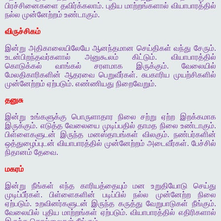
பிரச்சினைகளை
தவிர்க்கலாம்
.
புதிய
மாற்றங்களால்
வியாபாரத்தில்
நல்ல
முன்னேற்றம்
உண்டாகும்
.
விருச்சிகம்
இன்று
அதிகாலையிலேயே
ஆனந்தமான
செய்திகள்
வந்து
சேரும்
.
உடன்பிறந்தவர்களால்
அனுகூலம்
கிட்டும்
.
வியாபாரத்தில்
கொடுக்கல்
வாங்கல்
சரளமாக
இருக்கும்
.
வேலையில்
மேலதிகாரிகளின்
ஆதரவை
பெறுவீர்கள்
.
சுபகாரிய
முயற்சிகளில்
முன்னேற்றம்
ஏற்படும்
.
எண்ணியது
நிறைவேறும்
.
தனுசு
இன்று
உங்களுக்கு
பொருளாதார
நிலை
சற்று
ஏற்ற
இறக்கமாக
இருக்கும்
.
எடுத்த
வேலையை
முடிப்பதில்
தாமத
நிலை
உண்டாகும்
.
பிள்ளைகளுடன்
இருந்த
மனஸ்தாபங்கள்
விலகும்
.
நண்பர்களின்
ஒத்துழைப்புடன்
வியாபாரத்தில்
முன்னேற்றம்
அடைவீர்கள்
.
பேச்சில்
நிதானம்
தேவை
.
மகரம்
இன்று
நீங்கள்
எந்த
காரியத்தையும்
மன
உறுதியோடு
செய்து
முடிப்பீர்கள்
.
பிள்ளைகளின்
படிப்பில்
நல்ல
முன்னேற்ற
நிலை
ஏற்படும்
.
உறவினர்களுடன்
இருந்த
கருத்து
வேறுபாடுகள்
நீங்கும்
.
வேலையில்
புதிய
மாற்றங்கள்
ஏற்படும்
.
வியாபாரத்தில்
எதிரிகளால்