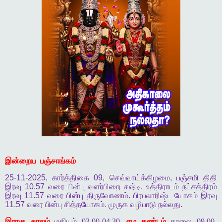
இன்றைய
பஞ்சாங்கம்
25-11-2025,
கார்த்திகை
09,
செவ்வாய்க்கிழமை
,
பஞ்சமி
திதி
இரவு
10.57
வரை
பின்பு
வளர்பிறை
சஷ்டி
.
உத்திராடம்
நட்சத்திரம்
இரவு
11.57
வரை
பின்பு
திருவோணம்
.
பிரபலாரிஷ்ட
யோகம்
இரவு
11.57
வரை
பின்பு
சித்தயோகம்
.
முருக
வழிபாடு
நல்லது
.
இராகு காலம்
மதியம் 03.00-04.30,
எம கண்டம்
காலை 09.00-