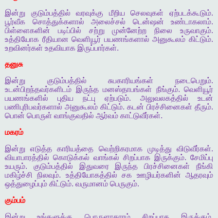
இன்று
குடும்பத்தில்
வரவுக்கு
மீறிய
செலவுகள்
ஏற்படக்கூடும்
.
பூர்வீக
சொத்துக்களால்
அலைச்சல்
டென்ஷன்
உண்டாகலாம்
.
பிள்ளைகளின்
படிப்பில்
சற்று
முன்னேற்ற
நிலை
உருவாகும்
.
உத்தியோக
ரீதியான
வெளியூர்
பயணங்களால்
அனுகூலம்
கிட்டும்
.
உறவினர்கள்
உதவியாக
இருப்பார்கள்
.
தனுசு
இன்று
குடும்பத்தில்
சுபகாரியங்கள்
நடைபெறும்
.
உடன்பிறந்தவர்களிடம்
இருந்த
மனஸ்தாபங்கள்
நீங்கும்
.
வெளியூர்
பயணங்களில்
புதிய
நட்பு
ஏற்படும்
.
அலுவலகத்தில்
உடன்
பணிபுரிபவர்களால்
அனுகூலம்
கிட்டும்
.
கடன்
பிரச்சினைகள்
தீரும்
.
பொன்
பொருள்
வாங்குவதில்
ஆர்வம்
காட்டுவீர்கள்
.
மகரம்
இன்று
எடுத்த
காரியத்தை
வெற்றிகரமாக
முடித்து
விடுவீர்கள்
.
வியாபாரத்தில்
கொடுக்கல்
வாங்கல்
சிறப்பாக
இருக்கும்
.
சேமிப்பு
உயரும்
.
குடும்பத்தில்
இதுவரை
இருந்த
பிரச்சினைகள்
நீங்கி
மகிழ்ச்சி
நிலவும்
.
உத்தியோகத்தில்
சக
ஊழியர்களின்
ஆதரவும்
ஒத்துழைப்பும்
கிட்டும்
.
வருமானம்
பெருகும்
.
கும்பம்
இன்று
உங்களுக்கு
பொருளாதாரம்
சிறப்பாக
இருக்கும்
.