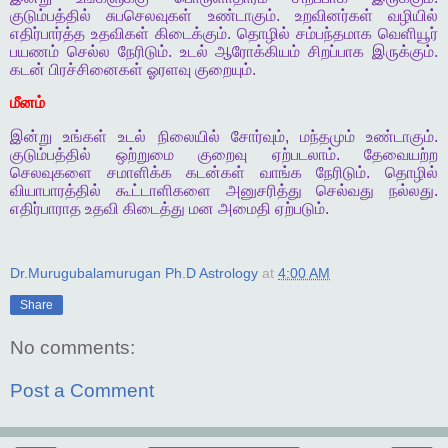
குடும்பத்தில்
சுபசெலவுகள்
உண்டாகும்
.
உறவினர்கள்
வழியில்
எதிர்பார்த்த
உதவிகள்
கிடைக்கும்
.
தொழில்
சம்பந்தமாக
வெளியூர்
பயணம்
செல்ல
நேரிடும்
.
உடல்
ஆரோக்கியம்
சிறப்பாக
இருக்கும்
.
கடன்
பிரச்சினைகள்
ஓரளவு
குறையும்
.
மீனம்
இன்று
உங்கள்
உடல்
நிலையில்
சோர்வும்
,
மந்தமும்
உண்டாகும்
.
குடும்பத்தில்
ஒற்றுமை
குறைவு
ஏற்படலாம்
.
தேவையற்ற
செலவுகளை
சமாளிக்க
கடன்கள்
வாங்க
நேரிடும்
.
தொழில்
வியாபாரத்தில்
கூட்டாளிகளை
அனுசரித்து
செல்வது
நல்லது
.
எதிர்பாராத
உதவி
கிடைத்து
மன
அமைதி
ஏற்படும்
.
Dr.Murugubalamurugan Ph.D Astrology
at
4:00 AM
Share
No comments:
Post a Comment