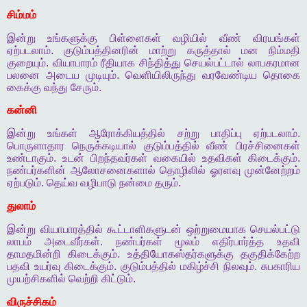
சிம்மம்
இன்று
உங்களுக்கு
பிள்ளைகள்
வழியில்
வீண்
விரயங்கள்
ஏற்படலாம்
.
குடும்பத்தினரின்
மாற்று
கருத்தால்
மன
நிம்மதி
குறையும்
.
வியாபாரம்
ரீதியாக
சிந்தித்து
செயல்பட்டால்
லாபகரமான
பலனை
அடைய
முடியும்
.
வெளியிலிருந்து
வரவேண்டிய
தொகை
கைக்கு
வந்து
சேரும்
.
கன்னி
இன்று
உங்கள்
ஆரோக்கியத்தில்
சற்று
பாதிப்பு
ஏற்படலாம்
.
பொருளாதார
நெருக்கடியால்
குடும்பத்தில்
வீண்
பிரச்சினைகள்
உண்டாகும்
.
உடன்
பிறந்தவர்கள்
வகையில்
உதவிகள்
கிடைக்கும்
.
நண்பர்களின்
ஆலோசனைகளால்
தொழிலில்
ஓரளவு
முன்னேற்றம்
ஏற்படும்
.
தெய்வ
வழிபாடு
நன்மை
தரும்
.
துலாம்
இன்று
வியாபாரத்தில்
கூட்டாளிகளுடன்
ஒற்றுமையாக
செயல்பட்டு
லாபம்
அடைவீர்கள்
.
நண்பர்கள்
மூலம்
எதிர்பார்த்த
உதவி
தாமதமின்றி
கிடைக்கும்
.
உத்தியோகஸ்தர்களுக்கு
தகுதிக்கேற்ற
பதவி
உயர்வு
கிடைக்கும்
.
குடும்பத்தில்
மகிழ்ச்சி
நிலவும்
.
சுபகாரிய
முயற்சிகளில்
வெற்றி
கிட்டும்
.
விருச்சிகம்