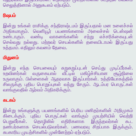
செலுத்தினால்
அனுகூலம்
ஏற்படும்
.
ரிஷபம்
இன்று
உங்கள்
ராசிக்கு
சந்திராஷ்டமம்
இருப்பதால்
மன
உளைச்சல்
அதிகமாகும்
.
வெளியூர்
பயணங்களால்
அலைச்சல்
டென்ஷன்
உண்டாகும்
.
வண்டி
வாகனங்களில்
சற்று
எச்சரிக்கையுடன்
செல்வது
நல்லது
.
மற்றவர்
செயல்களில்
தலையிடாமல்
இருப்பது
உத்தமம்
.
எதிலும்
கவனம்
தேவை
.
மிதுனம்
இன்று
எந்த
செயலையும்
சுறுசுறுப்புடன்
செய்து
முடிப்பீர்கள்
.
உறவினர்கள்
வருகையால்
வீட்டில்
மகிழ்ச்சியான
சூழ்நிலை
உருவாகும்
.
பிள்ளைகள்
ஆதரவாக
இருப்பார்கள்
.
உத்தியோகத்தில்
சிலருக்கு
புதிய
பொறுப்புகள்
வந்து
சேரும்
.
ஆடம்பர
பொருட்கள்
வாங்குவதில்
ஆர்வம்
அதிகரிக்கும்
.
கடகம்
இன்று
உங்களுக்கு
பயணங்களில்
பெரிய
மனிதர்களின்
அறிமுகம்
கிடைக்கும்
.
புதிய
பொருட்கள்
வாங்கும்
முயற்சியில்
வெற்றி
பெறுவீர்கள்
.
தொழிலில்
எதிரிகளாக
இருந்தவர்கள்
கூட
நண்பர்களாக
செயல்படுவார்கள்
.
பணவரவு
சிறப்பாக
இருக்கும்
.
சுபகாரிய
முயற்சிகளில்
முன்னேற்றம்
ஏற்படும்
.