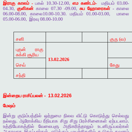
இராகு காலம் -
பகல் 10.30-12.00,
எம கண்டம்-
மதியம் 03.00-
04.30,
குளிகன்
காலை 07.30 -09.00,
சுப ஹோரைகள்
- காலை
06.00-08.00, காலை10.00-10.30. மதியம் 01.00-03.00,
மாலை
05.00-06.00,
இரவு 08.00-10.00
சனி
குரு (
வ)
புதன் ராகு
சுக்கி சூரிய
13.02.2026
செவ்
கேது
சந்தி
இன்றைய
ராசிப்பலன்
-
13.02.2026
மேஷம்
இன்று
குடும்பத்தில்
ஒற்றுமை
நிலவ
விட்டு
கொடுத்து
செல்வது
நல்லது
.
ஆரோக்கிய
ரீதியாக
சிறு
சிறு
பிரச்சினைகள்
ஏற்படலாம்
.
உத்தியோகத்தில்
வேலைபளு
அதிகரித்தாலும்
உடனிருப்பவர்கள்
ஆதரவாக
இருப்பார்கள்
.
எடுக்கும்
முயற்சிகளில்
கூடுதல்
கவனம்