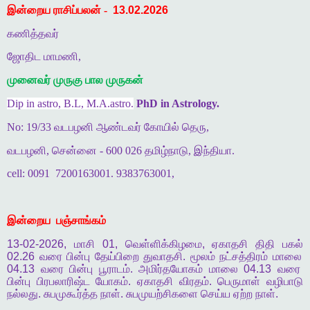
இன்றைய ராசிப்பலன் -
13.02.2026
கணித்தவர்
ஜோதிட மாமணி,
முனைவர் முருகு பால முருகன்
Dip in astro, B.L, M.A.astro.
PhD in Astrology.
No: 19/33 வடபழனி ஆண்டவர் கோயில் தெரு,
வடபழனி, சென்னை - 600 026 தமிழ்நாடு, இந்தியா.
cell: 0091
7200163001. 9383763001,
இன்றைய
பஞ்சாங்கம்
13-02-2026,
மாசி
01,
வெள்ளிக்கிழமை
,
ஏகாதசி
திதி
பகல்
02.26
வரை
பின்பு
தேய்பிறை
துவாதசி
.
மூலம்
நட்சத்திரம்
மாலை
04.13
வரை
பின்பு
பூராடம்
.
அமிர்தயோகம்
மாலை
04.13
வரை
பின்பு
பிரபலாரிஷ்ட
யோகம்
.
ஏகாதசி
விரதம்
.
பெருமாள்
வழிபாடு
நல்லது
.
சுபமுகூர்த்த
நாள்
.
சுபமுயற்சிகளை
செய்ய
ஏற்ற
நாள்
.