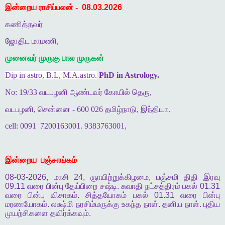
இன்றைய ராசிப்பலன் -
08.03.2026
கணித்தவர்
ஜோதிட மாமணி,
முனைவர் முருகு பால முருகன்
Dip in astro, B.L, M.A.astro.
PhD in Astrology.
No: 19/33 வடபழனி ஆண்டவர் கோயில் தெரு,
வடபழனி, சென்னை - 600 026 தமிழ்நாடு, இந்தியா.
cell: 0091
7200163001. 9383763001,
இன்றைய
பஞ்சாங்கம்
08-03-2026,
மாசி
24,
ஞாயிற்றுக்கிழமை
,
பஞ்சமி
திதி
இரவு
09.11
வரை
பின்பு
தேய்பிறை
சஷ்டி
.
சுவாதி
நட்சத்திரம்
பகல்
01.31
வரை
பின்பு
விசாகம்
.
சித்தயோகம்
பகல்
01.31
வரை
பின்பு
மரணயோகம்
.
லக்ஷ்மி
நரசிம்மருக்கு
உகந்த
நாள்
.
தனிய
நாள்
.
புதிய
முயற்சிகளை
தவிர்க்கவும்
.