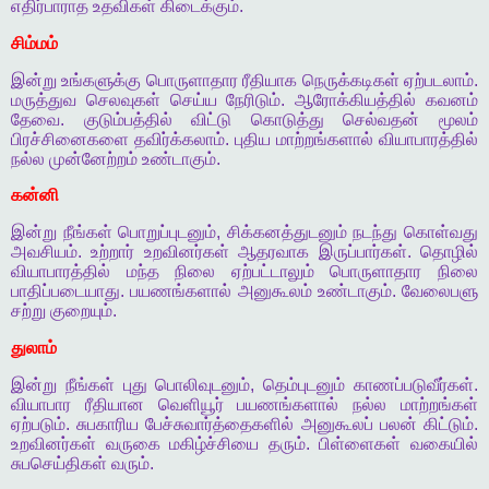
எதிர்பாராத
உதவிகள்
கிடைக்கும்
.
சிம்மம்
இன்று
உங்களுக்கு
பொருளாதார
ரீதியாக
நெருக்கடிகள்
ஏற்படலாம்
.
மருத்துவ
செலவுகள்
செய்ய
நேரிடும்
.
ஆரோக்கியத்தில்
கவனம்
தேவை
.
குடும்பத்தில்
விட்டு
கொடுத்து
செல்வதன்
மூலம்
பிரச்சினைகளை
தவிர்க்கலாம்
.
புதிய
மாற்றங்களால்
வியாபாரத்தில்
நல்ல
முன்னேற்றம்
உண்டாகும்
.
கன்னி
இன்று
நீங்கள்
பொறுப்புடனும்
,
சிக்கனத்துடனும்
நடந்து
கொள்வது
அவசியம்
.
உற்றார்
உறவினர்கள்
ஆதரவாக
இருப்பார்கள்
.
தொழில்
வியாபாரத்தில்
மந்த
நிலை
ஏற்பட்டாலும்
பொருளாதார
நிலை
பாதிப்படையாது
.
பயணங்களால்
அனுகூலம்
உண்டாகும்
.
வேலைபளு
சற்று
குறையும்
.
துலாம்
இன்று
நீங்கள்
புது
பொலிவுடனும்
,
தெம்புடனும்
காணப்படுவீர்கள்
.
வியாபார
ரீதியான
வெளியூர்
பயணங்களால்
நல்ல
மாற்றங்கள்
ஏற்படும்
.
சுபகாரிய
பேச்சுவார்த்தைகளில்
அனுகூலப்
பலன்
கிட்டும்
.
உறவினர்கள்
வருகை
மகிழ்ச்சியை
தரும்
.
பிள்ளைகள்
வகையில்
சுபசெய்திகள்
வரும்
.