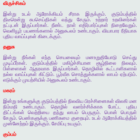
விருச்சிகம்
இன்று
உடல்
ஆரோக்கியம்
சீராக
இருக்கும்
.
குடும்பத்தில்
திடீரென்று
சுபசெய்திகள்
வந்து
சேரும்
.
உற்றார்
உறவினர்கள்
நட்புடன்
இருப்பார்கள்
.
நீண்ட
நாள்
எதிர்பார்ப்புகள்
நிறைவேறும்
.
வெளியூர்
பயணங்களால்
அனுகூலம்
உண்டாகும்
.
வியாபார
ரீதியாக
புதிய
வாய்ப்புகள்
கிடைக்கும்
.
தனுசு
இன்று
நீங்கள்
எந்த
செயலையும்
மனஉறுதியோடு
செய்து
முடிப்பீர்கள்
.
குடும்பத்தில்
மகிழ்ச்சியான
சூழ்நிலை
நிலவும்
.
பிள்ளைகள்
ஆதரவாக
இருப்பார்கள்
.
தொழிலில்
கூட்டாளிகளால்
நல்ல
வாய்ப்புகள்
கிட்டும்
.
பூர்வீக
சொத்துக்களால்
லாபம்
ஏற்படும்
.
எடுக்கும்
முயற்சியில்
அனுகூலம்
உண்டாகும்
.
மகரம்
இன்று
உங்களுக்கு
குடும்பத்தில்
நிலவிய
பிரச்சினைகள்
விலகி
மன
நிம்மதி
உண்டாகும்
.
தொழில்
வளர்ச்சிக்காக
போட்ட
புதிய
திட்டங்கள்
வெற்றியை
தந்து
லாபம்
பெருகும்
.
பொன்
பொருள்
சேரும்
.
பெண்களுக்கு
பணிசுமை
குறையும்
.
உடல்
ஆரோக்கியத்தில்
முன்னேற்றம்
இருக்கும்
.
சேமிப்பு
உயரும்
.
கும்பம்