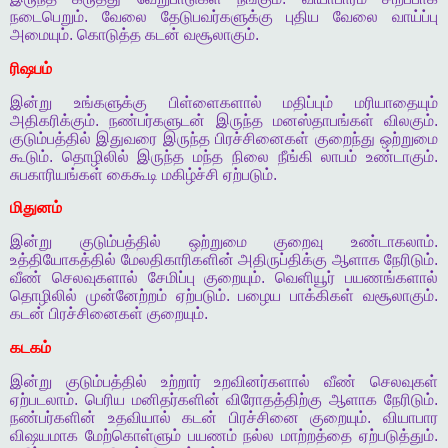
நடைபெறும்
.
வேலை
தேடுபவர்களுக்கு
புதிய
வேலை
வாய்ப்பு
அமையும்
.
கொடுத்த
கடன்
வசூலாகும்
.
ரிஷபம்
இன்று
உங்களுக்கு
பிள்ளைகளால்
மதிப்பும்
மரியாதையும்
அதிகரிக்கும்
.
நண்பர்களுடன்
இருந்த
மனஸ்தாபங்கள்
விலகும்
.
குடும்பத்தில்
இதுவரை
இருந்த
பிரச்சினைகள்
குறைந்து
ஒற்றுமை
கூடும்
.
தொழிலில்
இருந்த
மந்த
நிலை
நீங்கி
லாபம்
உண்டாகும்
.
சுபகாரியங்கள்
கைகூடி
மகிழ்ச்சி
ஏற்படும்
.
மிதுனம்
இன்று
குடும்பத்தில்
ஒற்றுமை
குறைவு
உண்டாகலாம்
.
உத்தியோகத்தில்
மேலதிகாரிகளின்
அதிருப்திக்கு
ஆளாக
நேரிடும்
.
வீண்
செலவுகளால்
சேமிப்பு
குறையும்
.
வெளியூர்
பயணங்களால்
தொழிலில்
முன்னேற்றம்
ஏற்படும்
.
பழைய
பாக்கிகள்
வசூலாகும்
.
கடன்
பிரச்சினைகள்
குறையும்
.
கடகம்
இன்று
குடும்பத்தில்
உற்றார்
உறவினர்களால்
வீண்
செலவுகள்
ஏற்படலாம்
.
பெரிய
மனிதர்களின்
விரோதத்திற்கு
ஆளாக
நேரிடும்
.
நண்பர்களின்
உதவியால்
கடன்
பிரச்சினை
குறையும்
.
வியாபார
விஷயமாக
மேற்கொள்ளும்
பயணம்
நல்ல
மாற்றத்தை
ஏற்படுத்தும்
.