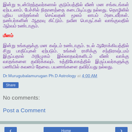
இன்று
உடன்பிறந்தவர்களால்
குடும்பத்தில்
வீண்
மன
சங்கடங்கள்
ஏற்படலாம்
.
பேச்சில்
நிதானத்தை
கடைபிடிப்பது
நல்லது
.
தொழிலில்
புதிய
மாற்றங்கள்
செய்வதன்
மூலம்
லாபம்
அடைவீர்கள்
.
நண்பர்களின்
ஆதரவு
கிட்டும்
.
நவீன
பொருட்கள்
வாங்குவதில்
ஆர்வம்
உண்டாகும்
.
மீனம்
இன்று
உங்களுக்கு
மன
கஷ்டம்
உண்டாகும்
.
உடல்
ஆரோக்கியத்தில்
சிறு
பாதிப்புகள்
ஏற்படும்
.
உங்கள்
ராசிக்கு
சந்திராஷ்டமம்
இருப்பதால்
அறிமுகம்
இல்லாதவர்களிடம்
வீண்
வாக்கு
வாதங்களை
தவிர்க்கவும்
.
உத்தியோகத்தில் இருப்பவர்களுக்கு
பணியில்
கவனம்
தேவை
.
பயணங்களை
தவிர்ப்பது
நல்லது
.
Dr.Murugubalamurugan Ph.D Astrology
at
4:00 AM
Share
No comments:
Post a Comment
‹
›
Home