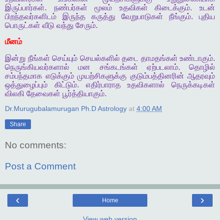
இருப்பார்கள்
.
நண்பர்கள்
மூலம்
உதவிகள்
கிடைக்கும்
.
உடன்
பிறந்தவர்களிடம்
இருந்த
கருத்து
வேறுபாடுகள்
நீங்கும்
.
புதிய
பொருட்கள்
வீடு
வந்து
சேரும்
.
மீனம்
இன்று
நீங்கள்
செய்யும்
செயல்களில்
தடை
தாமதங்கள்
உண்டாகும்
.
நெருங்கியவர்களால்
மன
சங்கடங்கள்
ஏற்படலாம்
.
தொழில்
சம்பந்தமாக
எடுக்கும்
முயற்சிகளுக்கு
குடும்பத்தினரின்
ஆதரவும்
ஒத்துழைப்பும்
கிட்டும்
.
எதிர்பாராத
உதவிகளால்
நெருக்கடிகள்
விலகி
தேவைகள்
பூர்த்தியாகும்
.
Dr.Murugubalamurugan Ph.D Astrology
at
4:00 AM
Share
No comments:
Post a Comment
‹
›
Home
View web version