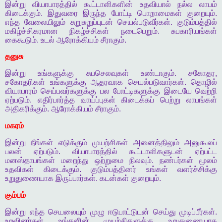
இன்று
வியாபாரத்தில்
கூட்டாளிகளின்
உதவியால்
நல்ல
லாபம்
கிடைக்கும்
.
இதுவரை
இருந்த
போட்டி
பொறாமைகள்
குறையும்
.
எந்த
வேலையிலும்
சுறுசுறுப்புடன்
செயல்படுவீர்கள்
.
குடும்பத்தில்
மகிழ்ச்சிகரமான
நிகழ்ச்சிகள்
நடைபெறும்
.
சுபகாரியங்கள்
கைகூடும்
.
உடல்
ஆரோக்கியம்
சீராகும்
.
தனுசு
இன்று
உங்களுக்கு
சுபசெலவுகள்
உண்டாகும்
.
சகோதர
,
சகோதரிகள்
உங்களுக்கு
ஆதரவாக
செயல்படுவார்கள்
.
தொழில்
வியாபாரம்
செய்பவர்களுக்கு
பல
போட்டிகளுக்கு
இடையே
வெற்றி
ஏற்படும்
.
எதிர்பார்த்த
வாய்ப்புகள்
கிடைக்கப்
பெற்று
லாபங்கள்
அதிகரிக்கும்
.
ஆரோக்கியம்
சீராகும்
.
மகரம்
இன்று
நீங்கள்
எடுக்கும்
முயற்சிகள்
அனைத்திலும்
அனுகூலப்
பலன்
ஏற்படும்
.
வியாபாரத்தில்
கூட்டாளிகளுடன்
ஏற்பட்ட
மனஸ்தாபங்கள்
மறைந்து
ஒற்றுமை
நிலவும்
.
நண்பர்கள்
மூலம்
உதவிகள்
கிடைக்கும்
.
குடும்பத்தினர்
உங்கள்
வளர்ச்சிக்கு
உறுதுணையாக
இருப்பார்கள்
.
கடன்கள்
குறையும்
.
கும்பம்
இன்று
எந்த
செயலையும்
முழு
ஈடுபாட்டுடன்
செய்து
முடிப்பீர்கள்
.
உறவினர்கள்
உங்களின்
முயற்சிகளுக்கு
உறுதுணையாக