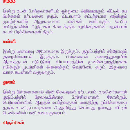
சிம்மம்
இன்று
உடன்
பிறந்தவர்களிடம்
ஒற்றுமை
அதிகமாகும்
.
வீட்டில்
சுப
பேச்சுகள்
நற்பலனை
தரும்
.
வியாபாரம்
சம்பந்தமாக
எடுக்கும்
முயற்சிகளில்
அனுகூலமான
பலன்கள்
உண்டாகும்
.
பெரிய
மனிதர்களின்
அறிமுகம்
கிடைக்கும்
.
உறவினர்களின்
உதவியால்
கடன்
பிரச்சினைகள்
தீரும்
.
கன்னி
இன்று
பணவரவு
அமோகமாக
இருக்கும்
.
குடும்பத்தில்
சந்தோஷம்
குறைவில்லாமல்
இருக்கும்
.
பிள்ளைகள்
கலைத்துறையில்
ஆர்வத்துடன்
ஈடுபடுவர்
.
வியாபாரத்தின்
முன்னேற்றத்திற்காக
எடுக்கும்
முயற்சிகள்
அனைத்தும்
வெற்றியை
தரும்
.
இதுவரை
வராத
கடன்கள்
வசூலாகும்
.
துலாம்
இன்று
பிள்ளைகளால்
வீண்
செலவுகள்
ஏற்படலாம்
.
உறவினர்களால்
குடும்பத்தில்
தேவையில்லாத
பிரச்சினைகள்
தோன்றும்
.
பெரியவர்களின்
ஆறுதல்
வார்த்தைகள்
மனதிற்கு
நம்பிக்கையை
தரும்
.
உடனிருப்பவர்களை
அனுசரித்து
செல்வது
நல்லது
.
வீட்டில்
பெண்களின்
பணி
சுமை
குறையும்
.
விருச்சிகம்