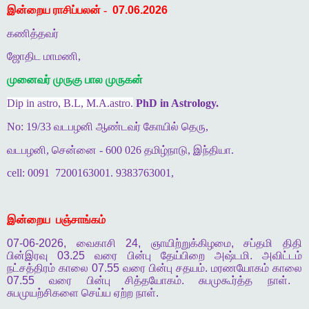
இன்றைய ராசிப்பலன் -
07.06.2026
கணித்தவர்
ஜோதிட மாமணி,
முனைவர் முருகு பால முருகன்
Dip in astro, B.L, M.A.astro.
PhD in Astrology.
No: 19/33 வடபழனி ஆண்டவர் கோயில் தெரு,
வடபழனி, சென்னை - 600 026 தமிழ்நாடு, இந்தியா.
cell: 0091
7200163001. 9383763001,
இன்றைய
பஞ்சாங்கம்
07-06-2026,
வைகாசி
24,
ஞாயிற்றுக்கிழமை
,
சப்தமி
திதி
பின்இரவு
03.25
வரை
பின்பு
தேய்பிறை
அஷ்டமி
.
அவிட்டம்
நட்சத்திரம்
காலை
07.55
வரை
பின்பு
சதயம்
.
மரணயோகம்
காலை
07.55
வரை
பின்பு
சித்தயோகம்
.
சுபமுகூர்த்த
நாள்
.
சுபமுயற்சிகளை
செய்ய
ஏற்ற
நாள்
.