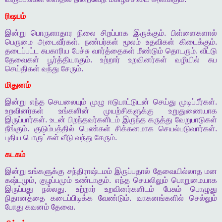
ரிஷபம்
இன்று
பொருளாதார
நிலை
சிறப்பாக
இருக்கும்
.
பிள்ளைகளால்
பெருமை
அடைவீர்கள்
.
நண்பர்கள்
மூலம்
உதவிகள்
கிடைக்கும்
.
தடைப்பட்ட
சுபகாரிய
பேச்சு
வார்த்தைகள்
மீண்டும்
தொடரும்
.
வீட்டு
தேவைகள்
பூர்த்தியாகும்
.
உற்றார்
உறவினர்கள்
வழியில்
சுப
செய்திகள்
வந்து
சேரும்
.
மிதுனம்
இன்று
எந்த
செயலையும்
முழு
ஈடுபாட்டுடன்
செய்து
முடிப்பீர்கள்
.
உறவினர்கள்
உங்களின்
முயற்சிகளுக்கு
உறுதுணையாக
இருப்பார்கள்
.
உடன்
பிறந்தவர்களிடம்
இருந்த
கருத்து
வேறுபாடுகள்
நீங்கும்
.
குடும்பத்தில்
பெண்கள்
சிக்கனமாக
செயல்படுவார்கள்
.
புதிய
பொருட்கள்
வீடு
வந்து
சேரும்
.
கடகம்
இன்று
உங்களுக்கு
சந்திராஷ்டமம்
இருப்பதால்
தேவையில்லாத
மன
கஷ்டமும்
,
குழப்பமும்
உண்டாகும்
.
எந்த
செயலிலும்
பொறுமையாக
இருப்பது
நல்லது
.
உற்றார்
உறவினர்களிடம்
பேசும்
பொழுது
நிதானத்தை
கடைப்பிடிக்க
வேண்டும்
.
வாகனங்களில்
செல்லும்
போது
கவனம்
தேவை
.