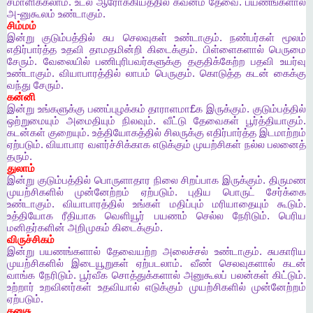
சமாளிக்கலாம்
.
உடல்
ஆரோக்கியத்தில்
கவனம்
தேவை
.
பயணங்களால்
அ
-
னுகூலம்
உண்டாகும்
.
சிம்மம்
இன்று
குடும்பத்தில்
சுப
செலவுகள்
உண்டாகும்
.
நண்பர்கள்
மூலம்
எதிர்பார்த்த
உதவி
தாமதமின்றி
கிடைக்கும்
.
பிள்ளைகளால்
பெருமை
சேரும்
.
வேலையில்
பணிபுரிபவர்களுக்கு
தகுதிக்கேற்ற
பதவி
உயர்வு
உண்டாகும்
.
வியாபாரத்தில்
லாபம்
பெருகும்
.
கொடுத்த
கடன்
கைக்கு
வந்து
சேரும்
.
கன்னி
இன்று
உங்களுக்கு
பணப்புழக்கம்
தாராளமா
£
க
இருக்கும்
.
குடும்பத்தில்
ஒற்றுமையும்
அமைதியும்
நிலவும்
.
வீட்டு
தேவைகள்
பூர்த்தியாகும்
.
கடன்கள்
குறையும்
.
உத்தியோகத்தில்
சிலருக்கு
எதிர்பார்த்த
இடமாற்றம்
ஏற்படும்
.
வியாபார
வளர்ச்சிக்காக
எடுக்கும்
முயற்சிகள்
நல்ல
பலனைத்
தரும்
.
துலாம்
இன்று
குடும்பத்தில்
பொருளாதார
நிலை
சிறப்பாக
இருக்கும்
.
திருமண
முயற்சிகளில்
முன்னேற்றம்
ஏற்படும்
.
புதிய
பொருட்
சேர்க்கை
உண்டாகும்
.
வியாபாரத்தில்
உங்கள்
மதிப்பும்
மரியாதையும்
கூடும்
.
உத்தியோக
ரீதியாக
வெளியூர்
பயணம்
செல்ல
நேரிடும்
.
பெரிய
மனிதர்களின்
அறிமுகம்
கிடைக்கும்
.
விருச்சிகம்
இன்று
பயணங்களால்
தேவையற்ற
அலைச்சல்
உண்டாகும்
.
சுபகாரிய
முயற்சிகளில்
இடையூறுகள்
ஏற்படலாம்
.
வீண்
செலவுகளால்
கடன்
வாங்க
நேரிடும்
.
பூர்வீக
சொத்துக்களால்
அனுகூலப்
பலன்கள்
கிட்டும்
.
உற்றார்
உறவினர்கள்
உதவியால்
எடுக்கும்
முயற்சிகளில்
முன்னேற்றம்
ஏற்படும்
.
தனுசு