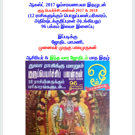
ஆகஸ்ட்
2017
ஓம்சரவணபவா
இதழுடன்
குரு
பெயர்ச்சி
பலன்கள்
2017 & 2018
(12
ராசிகளுக்கும்
பொதுப்பலன்
,
பரிகாரம்
,
அதிர்ஷ்டக்குறிப்புகள்
அடங்கியது
)
96
பக்கம்
இலவச
இனைப்பு
இப்படிக்கு
ஜோதிட
மாமணி
,
முனைவர்
முருகு
பாலமுருகன்
ஆசிரியர்
&
இந்த
வார
ஜோதிடம்
மாத
இதழ்