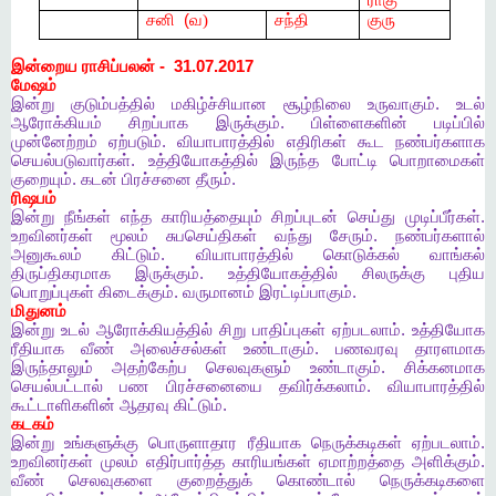
ராகு
சனி
(
வ)
சந்தி
குரு
இன்றைய
ராசிப்பலன்
- 31.07.2017
மேஷம்
இன்று
குடும்பத்தில்
மகிழ்ச்சியான
சூழ்நிலை
உருவாகும்
.
உடல்
ஆரோக்கியம்
சிறப்பாக
இருக்கும்
.
பிள்ளைகளின்
படிப்பில்
முன்னேற்றம்
ஏற்படும்
.
வியாபாரத்தில்
எதிரிகள்
கூட
நண்பர்களாக
செயல்படுவார்கள்
.
உத்தியோகத்தில்
இருந்த
போட்டி
பொறாமைகள்
குறையும்
.
கடன்
பிரச்சனை
தீரும்
.
ரிஷபம்
இன்று
நீங்கள்
எந்த
காரியத்தையும்
சிறப்புடன்
செய்து
முடிப்பீர்கள்
.
உறவினர்கள்
மூலம்
சுபசெய்திகள்
வந்து
சேரும்
.
நண்பர்களால்
அனுகூலம்
கிட்டும்
.
வியாபாரத்தில்
கொடுக்கல்
வாங்கல்
திருப்திகரமாக
இருக்கும்
.
உத்தியோகத்தில்
சிலருக்கு
புதிய
பொறுப்புகள்
கிடைக்கும்
.
வருமானம்
இரட்டிப்பாகும்
.
மிதுனம்
இன்று
உடல்
ஆரோக்கியத்தில்
சிறு
பாதிப்புகள்
ஏற்படலாம்
.
உத்தியோக
ரீதியாக
வீண்
அலைச்சல்கள்
உண்டாகும்
.
பணவரவு
தாரளமாக
இருந்தாலும்
அதற்கேற்ப
செலவுகளும்
உண்டாகும்
.
சிக்கனமாக
செயல்பட்டால்
பண
பிரச்சனையை
தவிர்க்கலாம்
.
வியாபாரத்தில்
கூட்டாளிகளின்
ஆதரவு
கிட்டும்
.
கடகம்
இன்று
உங்களுக்கு
பொருளாதார
ரீதியாக
நெருக்கடிகள்
ஏற்படலாம்
.
உறவினர்கள்
முலம்
எதிர்பார்த்த
காரியங்கள்
ஏமாற்றத்தை
அளிக்கும்
.
வீண்
செலவுகளை
குறைத்துக்
கொண்டால்
நெருக்கடிகளை