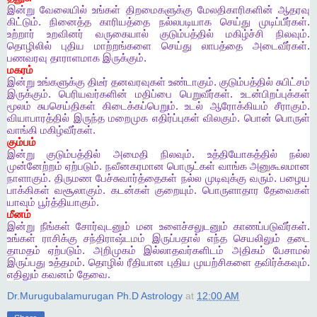
இன்று
வேலையில்
உங்கள்
திறமைகளுக்கு
மேலதிகாரிகளின்
ஆதரவு
கிட்டும்
.
நினைத்த
காரியத்தை
நல்லபடியாக
செய்து
முடிப்பீர்கள்
.
உற்றார்
உறவினர்
வருகையால்
குடும்பத்தில்
மகிழ்ச்சி
நிலவும்
.
தொழிலில்
புதிய
மாற்றங்களை
செய்து
லாபத்தை
அடைவீர்கள்
.
பணவரவு
தாராளமாக
இருக்கும்
.
மகரம்
இன்று
உங்களுக்கு
திடீர்
தனவரவுகள்
உண்டாகும்
.
குடும்பத்தில்
சுபிட்சம்
இருக்கும்
.
பெரியவர்களின்
மதிப்பை
பெறுவீர்கள்
.
உடன்பிறப்புக்கள்
மூலம்
சுபசெய்திகள்
கிடைக்கப்பெறும்
.
உடல்
ஆரோக்கியம்
சீராகும்
.
வியாபாரத்தில்
இருந்த
மறைமுக
எதிர்ப்புகள்
விலகும்
.
பொன்
பொருள்
வாங்கி
மகிழ்வீர்கள்
.
கும்பம்
இன்று
குடும்பத்தில்
அமைதி
நிலவும்
.
உத்தியோகத்தில்
நல்ல
முன்னேற்றம்
ஏற்படும்
.
நவீனகரமான
பொருட்கள்
வாங்க
அனுகூலமான
நாளாகும்
.
திருமண
பேச்சுவார்த்தைகள்
நல்ல
முடிவுக்கு
வரும்
.
பழைய
பாக்கிகள்
வசூலாகும்
.
கடன்கள்
குறையும்
.
பொருளாதார
தேவைகள்
யாவும்
பூர்த்தியாகும்
.
மீனம்
இன்று
நீங்கள்
சோர்வுடனும்
மன
உளைச்சலுடனும்
காணப்படுவீர்கள்
.
உங்கள்
ராசிக்கு
சந்திராஷ்டமம்
இருப்பதால்
எந்த
செயலிலும்
தடை
தாமதம்
ஏற்படும்
.
அறிமுகம்
இல்லாதவர்களிடம்
அதிகம்
பேசாமல்
இருப்பது
உத்தமம்
.
தொழில்
ரீதியான
புதிய
முயற்சிகளை
தவிர்க்கவும்
.
எதிலும்
கவனம்
தேவை
.
Dr.Murugubalamurugan Ph.D Astrology
at
12:00 AM