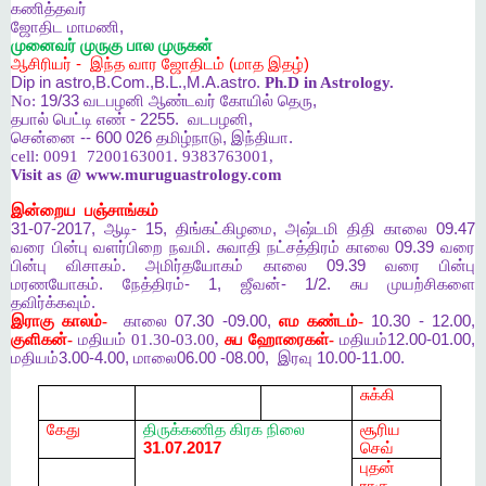
கணித்தவர்
ஜோதிட
மாமணி
,
முனைவர்
முருகு
பால
முருகன்
ஆசிரியர்
-
இந்த
வார
ஜோதிடம்
(
மாத
இதழ்
)
Dip in astro,B.Com.,B.L.,M.A.astro.
Ph.D in Astrology.
No:
19/33
வடபழனி
ஆண்டவர்
கோயில்
தெரு
,
தபால்
பெட்டி
எண்
- 2255.
வடபழனி
,
சென்னை
-- 600 026
தமிழ்நாடு
,
இந்தியா
.
cell:
0091 7200163001. 9383763001,
Visit as @ www.muruguastrology.com
இன்றைய
பஞ்சாங்கம்
31-07-2017,
ஆடி
- 15,
திங்கட்கிழமை
,
அஷ்டமி
திதி
காலை
09.47
வரை
பின்பு
வளர்பிறை
நவமி
.
சுவாதி
நட்சத்திரம்
காலை
09.39
வரை
பின்பு
விசாகம்
.
அமிர்தயோகம்
காலை
09.39
வரை
பின்பு
மரணயோகம்
.
நேத்திரம்
- 1,
ஜீவன்
- 1/2.
சுப
முயற்சிகளை
தவிர்க்கவும்
.
இராகு
காலம்-
காலை
07.30 -09.00,
எம
கண்டம்-
10.30 - 12.00,
குளிகன்-
மதியம் 01.30-03.00,
சுப
ஹோரைகள்-
மதியம்
12.00-01.00,
மதியம்
3.00-4.00,
மாலை
06.00 -08.00,
இரவு
10.00-11.00.
சுக்கி
கேது
திருக்கணித
கிரக
நிலை
சூரிய
31.07.2017
செவ்
புதன்