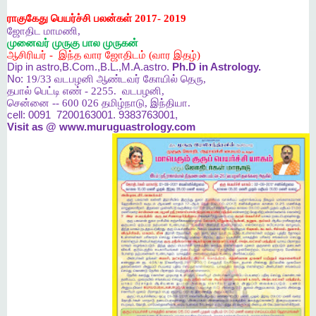
ராகுகேது பெயர்ச்சி பலன்கள் 2017- 2019
ஜோதிட
மாமணி
,
முனைவர்
முருகு
பால
முருகன்
ஆசிரியர்
-
இந்த
வார
ஜோதிடம்
(
வார
இதழ்
)
Dip in astro,B.Com.,B.L.,M.A.astro.
Ph.D in Astrology.
No:
19/33
வடபழனி
ஆண்டவர்
கோயில்
தெரு
,
தபால்
பெட்டி
எண்
- 2255.
வடபழனி
,
சென்னை
-- 600 026
தமிழ்நாடு
,
இந்தியா
.
cell:
0091 7200163001. 9383763001,
Visit as @ www.muruguastrology.com