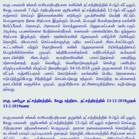
ராகு பகவான் உங்கள் ராசியாதிபதியான சனியின் நட்சத்திரத்தில் 6-ஆம் வீட்டிலும்,
கேது பகவான் 7-ஆம் அதிபதியான சூரியனின் நட்சத்திரத்தில் 12-ஆம் வீட்டிலும்
சஞ்சாரம் செய்யும் இக்காலங்களில் எடுக்கும் முயற்சிகளில் வெற்றி கிட்டும்.
பொருளாதார நிலை சிறப்பாக இருக்கும். பொன், பொருள் போன்றவற்றை வாங்கிச்
சேர்ப்பீர்கள். அசையும், அசையாச் சொத்துகளால் அனுகூலப்பலன் உண்டாகும்.
அடிக்கடி பயணங்களை மேற்கொள்வீர்கள். கணவன்- மனைவியிடையே ஒற்றுமை
சிறப்பாக இருக்கும். உற்றார்- உறவினர்களின் ஆதரவுகள் மகிழ்ச்சி அளிக்கும்.
தொழில், வியாபாரம் செய்பவர்களுக்கு புதிய வாய்ப்புகள் கிடைக்கப்பெறும்.
கூட்டாளிகள் மற்றும் தொழிலாளர் களின் ஆதரவுகளால் அபிவிருத்தியைப்
பெருக்கிக்கொள்ள முடியும். உத்தியோகஸ்தர்கள் எதிர்பார்க்கும் உயர்வுகள்
தடையின்றிக் கிடைக்கும். உயரதிகாரிகளின் பாராட்டுதல்கள் மனதிற்கு
உற்சாகத்தைத் தரும். வெளியூர், வெளிநாடுகளுக்குச் சென்று பணிபுரிய
விரும்புபவர்களின் விருப்பம் நிறைவேறும். 04-10-2018 முதல் குருபகவான் 10-ஆம்
வீட்டில் சஞ்சரிப்பதால் பணம் கொடுக்கல்- வாங்கலில் பெரிய தொகையை
ஈடுபடுத்தும்போது சிந்தித்துச் செயல்படுவது உத்தமம். கொடுத்த கடன்களைத்
தடையின்றி வசூலிக்க முடியும். குருப்ரீதியாக தட்சிணாமூர்த்தியை வழிபடுவது
நல்லது.
ராகு புனர்பூச நட்சத்திரத்தில், கேது உத்திராட நட்சத்திரத்தில் 13-12-2018முதல்
13-2-2019வரை
ராகுபகவான் உங்கள் ராசியாதிபதியான குருவின் நட்சத்திரத்தில் 6-ஆம் வீட்டிலும்,
கேது பகவான் சூரியனின் நட்சத்திரத்தில் 12-ஆம் வீட்டிலும் சஞ்சாரம் செய்வது
அற்புதமான நற்பலன்களைப் பெறமுடியும். தாராள தனவரவுகளைக் கொடுக்கும்.
கடன்கள் யாவும் படிப்படியாகக் குறையும். தொழில், வியாபாரத்தில் சிறப்பான லாபம்
கிட்டும். புதிய யுக்திகளைக் கையாண்டு தொழிலை விரிவுசெய்வீர்கள்.