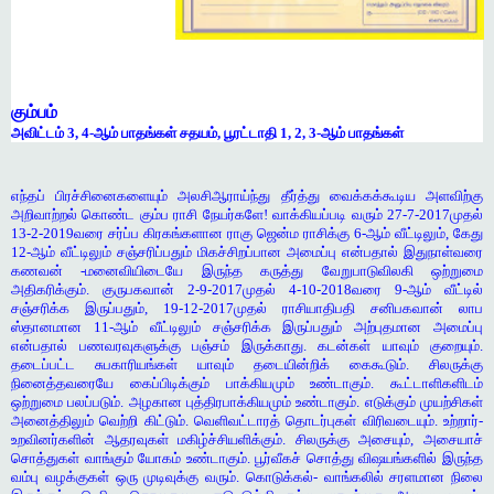
கும்பம்
அவிட்டம் 3, 4-ஆம் பாதங்கள் சதயம், பூரட்டாதி 1, 2, 3-ஆம் பாதங்கள்
எந்தப் பிரச்சினைகளையும் அலசிஆராய்ந்து தீர்த்து வைக்கக்கூடிய அளவிற்கு
அறிவாற்றல் கொண்ட கும்ப ராசி நேயர்களே! வாக்கியப்படி வரும் 27-7-2017முதல்
13-2-2019வரை சர்ப்ப கிரகங்களான ராகு ஜென்ம ராசிக்கு 6-ஆம் வீட்டிலும், கேது
12-ஆம் வீட்டிலும் சஞ்சரிப்பதும் மிகச்சிறப்பான அமைப்பு என்பதால் இதுநாள்வரை
கணவன் -மனைவியிடையே இருந்த கருத்து வேறுபாடுவிலகி ஒற்றுமை
அதிகரிக்கும். குருபகவான் 2-9-2017முதல் 4-10-2018வரை 9-ஆம் வீட்டில்
சஞ்சரிக்க இருப்பதும், 19-12-2017முதல் ராசியாதிபதி சனிபகவான் லாப
ஸ்தானமான 11-ஆம் வீட்டிலும் சஞ்சரிக்க இருப்பதும் அற்புதமான அமைப்பு
என்பதால் பணவரவுகளுக்கு பஞ்சம் இருக்காது. கடன்கள் யாவும் குறையும்.
தடைப்பட்ட சுபகாரியங்கள் யாவும் தடையின்றிக் கைகூடும். சிலருக்கு
நினைத்தவரையே கைப்பிடிக்கும் பாக்கியமும் உண்டாகும். கூட்டாளிகளிடம்
ஒற்றுமை பலப்படும். அழகான புத்திரபாக்கியமும் உண்டாகும். எடுக்கும் முயற்சிகள்
அனைத்திலும் வெற்றி கிட்டும். வெளிவட்டாரத் தொடர்புகள் விரிவடையும். உற்றார்-
உறவினர்களின் ஆதரவுகள் மகிழ்ச்சியளிக்கும். சிலருக்கு அசையும், அசையாச்
சொத்துகள் வாங்கும் யோகம் உண்டாகும். பூர்வீகச் சொத்து விஷயங்களில் இருந்த
வம்பு வழக்குகள் ஒரு முடிவுக்கு வரும். கொடுக்கல்- வாங்கலில் சரளமான நிலை