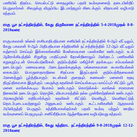
பணியில் திறம்பட செயல்பட்டு கைநழுவிய பதவி உயர்வுகளைத் தடையின்றிப்
பெறுவார்கள். சிலருக்கு விரும்பிய இடமாற்றமும் கிடைக்கும். விநாயகர் வழிபாடு
உத்தமம்.
ராகு பூச நட்சத்திரத்தில், கேது திருவோண நட்சத்திரத்தில் 5-4-2018முதல் 8-8-
2018வரை
ராகுபகவான் உங்கள் ராசியாதிபதியான சனியின் நட்சத்திரத்தில் 6-ஆம் வீட்டிலும்,
கேது பகவான் 6-ஆம் அதிபதியான சந்திரனின் நட்சத்திரத்தில் 12-ஆம் வீட்டிலும்
சஞ்சாரம் செய்யும் இக்காலங்களில் மேன்மையான பலன்களே உண்டாகும். உடல்
ஆரோக்கியத்தில் சிறுசிறு பாதிப்புகள் தோன்றினாலும் அன்றாடப் பணிகளில்
சுறுசுறுப்புடன் செயல்படுவீர்கள். குடும்பத்தில் மகிழ்ச்சி தரக்கூடிய சம்பவங்கள்
நடைபெறும். மணவயதை அடைந்தவர்களுக்கு மங்களகரமான சுபகாரியங்கள்
கைகூடும். பொருளாதாரநிலை சிறப்பாக இருப்பதால் குடும்பத்தேவைகள்
அனைத்தும் பூர்த்தியாகும். கடன்கள் குறையும். கணவன்- மனைவி உறவு
திருப்திகரமாக இருக்கும். பலருக்கு உதவிகள் செய்யக்கூடிய வாய்ப்பும் கிட்டும். பூமி,
மனை வாங்கக்கூடிய யோகம் உண்டாகும். கொடுக்கல்- வாங்கல் சரளமான
நிலையில் நடைபெறும். தொழில், வியாபாரத்தில் நல்ல முன்னேற்றங்கள் உண்டாகும்.
அரசுவழியில் எதிர்பார்க்கும் உதவிகள் கிட்டும். வெளியூர், வெளிநாட்டுத்
தொடர்புடையவற்றாலும் அனுகூலம் உண்டாகும். கூட்டாளிகளின் ஆதரவால்
அபிவிருத்தி பெருகும். உத்தியோகஸ்தர்கள் பதவி உயர்வு மற்றும் ஊதிய
உயர்வுகளைப் பெறமுடியும். சனிப்ரீதியாக ஆஞ்சநேயரை வழிபடுவது உத்தமம்.
ராகு பூச நட்சத்திரத்தில், கேது உத்திராட நட்சத்திரத்தில் 9-8-2018முதல் 12-12-
2018வரை