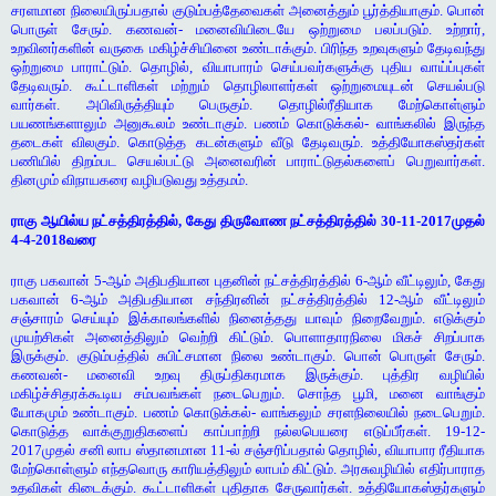
சரளமான நிலையிருப்பதால் குடும்பத்தேவைகள் அனைத்தும் பூர்த்தியாகும். பொன்
பொருள் சேரும். கணவன்- மனைவியிடையே ஒற்றுமை பலப்படும். உற்றார்,
உறவினர்களின் வருகை மகிழ்ச்சியினை உண்டாக்கும். பிரிந்த உறவுகளும் தேடிவந்து
ஒற்றுமை பாராட்டும். தொழில், வியாபாரம் செய்பவர்களுக்கு புதிய வாய்ப்புகள்
தேடிவரும். கூட்டாளிகள் மற்றும் தொழிலாளர்கள் ஒற்றுமையுடன் செயல்படு
வார்கள். அபிவிருத்தியும் பெருகும். தொழில்ரீதியாக மேற்கொள்ளும்
பயணங்களாலும் அனுகூலம் உண்டாகும். பணம் கொடுக்கல்- வாங்கலில் இருந்த
தடைகள் விலகும். கொடுத்த கடன்களும் வீடு தேடிவரும். உத்தியோகஸ்தர்கள்
பணியில் திறம்பட செயல்பட்டு அனைவரின் பாராட்டுதல்களைப் பெறுவார்கள்.
தினமும் விநாயகரை வழிபடுவது உத்தமம்.
ராகு ஆயில்ய நட்சத்திரத்தில், கேது திருவோண நட்சத்திரத்தில் 30-11-2017முதல்
4-4-2018வரை
ராகு பகவான் 5-ஆம் அதிபதியான புதனின் நட்சத்திரத்தில் 6-ஆம் வீட்டிலும், கேது
பகவான் 6-ஆம் அதிபதியான சந்திரனின் நட்சத்திரத்தில் 12-ஆம் வீட்டிலும்
சஞ்சாரம் செய்யும் இக்காலங்களில் நினைத்தது யாவும் நிறைவேறும். எடுக்கும்
முயற்சிகள் அனைத்திலும் வெற்றி கிட்டும். பொளாதாரநிலை மிகச் சிறப்பாக
இருக்கும். குடும்பத்தில் சுபிட்சமான நிலை உண்டாகும். பொன் பொருள் சேரும்.
கணவன்- மனைவி உறவு திருப்திகரமாக இருக்கும். புத்திர வழியில்
மகிழ்ச்சிதரக்கூடிய சம்பவங்கள் நடைபெறும். சொந்த பூமி, மனை வாங்கும்
யோகமும் உண்டாகும். பணம் கொடுக்கல்- வாங்கலும் சரளநிலையில் நடைபெறும்.
கொடுத்த வாக்குறுதிகளைப் காப்பாற்றி நல்லபெயரை எடுப்பீர்கள். 19-12-
2017முதல் சனி லாப ஸ்தானமான 11-ல் சஞ்சரிப்பதால் தொழில், வியாபார ரீதியாக
மேற்கொள்ளும் எந்தவொரு காரியத்திலும் லாபம் கிட்டும். அரசுவழியில் எதிர்பாராத
உதவிகள் கிடைக்கும். கூட்டாளிகள் புதிதாக சேருவார்கள். உத்தியோகஸ்தர்களும்