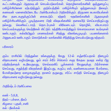
கூட்டாளிகளும் ஆதரவுடன் செயல்படுவார்கள். தொழிலாளர்களின் ஒத்துழைப்பு
மகிழ்ச்சியினை ஏற்படுத்தும். குடும்பத்தில் மகிழ்ச்சியும் ஒற்றுமையும் நிலவும்.
கணவன் -மனைவியிடையே அன்யோன்யம் அதிகரிக்கும். திருமண சுபகாரியங்கள்
சில தடைகளுக்குப்பின் கைகூடும். உற்றார் -உறவினர்களின் ஆதரவுகள்
மகிழ்ச்சியளிக்கும். முடிந்தவரை பிறர் விஷயங்களில் தலையீடு செய்யாதிருப்பது
நல்லது. வெளிவட்டாரத் தொடர்புகள் விரிவடையும். தொழில், வியாபாரம்
செய்பவர்களுக்கு வெற்றிகள் கிட்டும். உத்தியோகத்திலும் கௌரவமான உயர்வுகள்
உண்டாகும். கல்வியிலும் மாணவர்கள் சிறந்து விளங்கமுடியும். பயணங்களால்
அனுகூலம் உண்டாகும். கொடுக்கல்- வாங்கலில் சிந்தித்து செயல்படுவது உத்தமம்.
பரிகாரம்
கும்ப ராசியில் பிறந்துள்ள உங்களுக்கு கேது 12-ல் சஞ்சரிப்பதால் தினமும்
விநாயகரை வழிபடுவது, ஓம் சரம் ச்ரீம் ச்ரௌம் சஹ கேதவ நமஹ என்ற பீஜ
மந்திரத்தைக் கூறிவருவது, செவ்வரளிப் பூக்களால் கேதுவுக்கு அர்ச்சனை
செய்வது, சதுர்த்தி விரதங்கள் இருப்பது, கருப்பு எள், வண்ணமயமான போர்வை,
போன்றவற்றை ஏழைகளுக்கு தானம் தருவது, சர்ப்ப சாந்தி செய்வது, தினமும்
விநாயகரை வழிபடுவது நல்லது.
அதிர்ஷ்டம் அளிப்பவை
எண் - 5,6,8,
நிறம் - பச்சை, நீலம்
கிழமை - புதன், சனி
கல் - நீலக்கல்