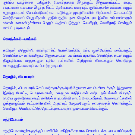
குடும்ப வாழ்க்கை மகிழ்ச்சி நிறைந்ததாக இருக்கும். இதுவரைப்பட்ட கஷ்ட
நஷ்டங்கள் எல்லாம் இருந்த இடம் தெரியாமல் மறையும். குடும்பத்தில் உள்ளவர்களும்
சுறுசுறுப்புடன் செயல்படுவார்கள். எடுக்கும் முயற்சிகளில் சிறப்பாகச் செயல்பட்டு
வெற்றிகளைப் பெறுவீர்கள். குடும்பத்தில் நடைபெறக்கூடிய இனிய சம்பவங்களும்
உங்கள் மனமகிழ்ச்சியை மேலும் அதிகப்படுத்தும். வெளியூர், வெளிநாடு செல்லும்
வாய்ப்பு அமையும்.
கொடுக்கல்- வாங்கல்
கமிஷன் ஏஜென்ஸி, கான்டிராக்ட் போன்றவற்றில் நல்ல முன்னேற்றம் உண்டாகும்.
கொடுக்கல்- வாங்கலிலும் அனுகூலமான பலன்கள் ஏற்படும். கொடுத்த கடன்களும்
திருப்தியாக வசூலாகும். புதிய நபர்களின் அறிமுகம் கிடைக்கும். கொடுத்த
வாக்குறுதிகளையும் காப்பாற்ற முடியும்.
தொழில், வியாபாரம்
தொழில், வியாபாரம் செய்பவர்களுக்கு அபரிமிதமான லாபம் கிடைக்கும். இதுவரை
இருந்த போட்டி, பொறாமைகள், மறைமுக எதிர்ப்புகள் கஷ்ட நஷ்டங்கள் விலகும்.
பெரிய முதலீடுகளையும் எளிதில் ஈடுபடுத்தி லாபம் அடைவீர்கள். வேலையாட்களின்
ஒத்துழைப்பும் கூட்டாளிகளின் ஆதரவும் மேலும்மேலும் லாபத்தைக் கொடுக்கும்.
வெளியூர், வெளிநாட்டுத் தொடர்புடையவற்றாலும் லாபம் கிடைக்கும்.
உத்தியோகம்
உத்தியோகஸ்தர்களுக்குப் பணியில் மகிழ்ச்சிகரமாக செயல்படக்கூடிய வாய்ப்புகள்