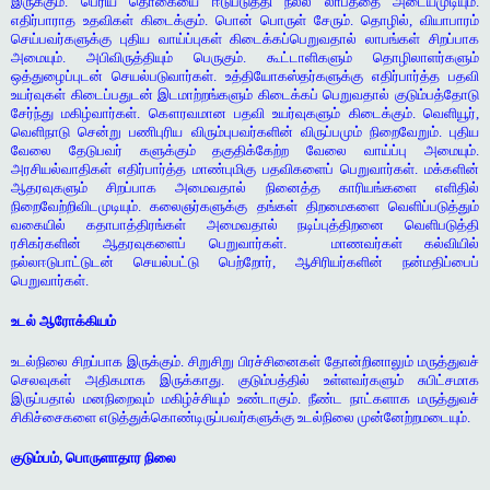
இருக்கும். பெரிய தொகையை ஈடுபடுத்தி நல்ல லாபத்தை அடையமுடியும்.
எதிர்பாராத உதவிகள் கிடைக்கும். பொன் பொருள் சேரும். தொழில், வியாபாரம்
செய்பவர்களுக்கு புதிய வாய்ப்புகள் கிடைக்கப்பெறுவதால் லாபங்கள் சிறப்பாக
அமையும். அபிவிருத்தியும் பெருகும். கூட்டாளிகளும் தொழிலாளர்களும்
ஒத்துழைப்புடன் செயல்படுவார்கள். உத்தியோகஸ்தர்களுக்கு எதிர்பார்த்த பதவி
உயர்வுகள் கிடைப்பதுடன் இடமாற்றங்களும் கிடைக்கப் பெறுவதால் குடும்பத்தோடு
சேர்ந்து மகிழ்வார்கள். கௌரவமான பதவி உயர்வுகளும் கிடைக்கும். வெளியூர்,
வெளிநாடு சென்று பணிபுரிய விரும்புபவர்களின் விருப்பமும் நிறைவேறும். புதிய
வேலை தேடுபவர் களுக்கும் தகுதிக்கேற்ற வேலை வாய்ப்பு அமையும்.
அரசியல்வாதிகள் எதிர்பார்த்த மாண்புமிகு பதவிகளைப் பெறுவார்கள். மக்களின்
ஆதரவுகளும் சிறப்பாக அமைவதால் நினைத்த காரியங்களை எளிதில்
நிறைவேற்றிவிடமுடியும். கலைஞர்களுக்கு தங்கள் திறமைகளை வெளிப்படுத்தும்
வகையில் கதாபாத்திரங்கள் அமைவதால் நடிப்புத்திறனை வெளிபடுத்தி
ரசிகர்களின் ஆதரவுகளைப் பெறுவார்கள். மாணவர்கள் கல்வியில்
நல்லஈடுபாட்டுடன் செயல்பட்டு பெற்றோர், ஆசிரியர்களின் நன்மதிப்பைப்
பெறுவார்கள்.
உடல் ஆரோக்கியம்
உடல்நிலை சிறப்பாக இருக்கும். சிறுசிறு பிரச்சினைகள் தோன்றினாலும் மருத்துவச்
செலவுகள் அதிகமாக இருக்காது. குடும்பத்தில் உள்ளவர்களும் சுபிட்சமாக
இருப்பதால் மனநிறைவும் மகிழ்ச்சியும் உண்டாகும். நீண்ட நாட்களாக மருத்துவச்
சிகிச்சைகளை எடுத்துக்கொண்டிருப்பவர்களுக்கு உடல்நிலை முன்னேற்றமடையும்.
குடும்பம், பொருளாதார நிலை