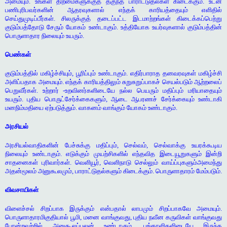
அமையும். உங்கள் திறமைகளுக்குத் தகுந்த பாராட்டுதல்கள் கிடைக்கும். உடன்
பணிபுரிபவர்களின் ஆதரவுகளால் எந்தக் காரியத்தையும் எளிதில்
செய்துமுடிப்பீர்கள். சிலருக்குத் தடைப்பட்ட இடமாற்றங்கள் கிடைக்கப்பெற்று
குடும்பத்தோடு சேரும் யோகம் உண்டாகும். உத்தியோக உயர்வுகளால் குடும்பத்தின்
பொருளாதார நிலையும் உயரும்.
பெண்கள்
குடும்பத்தில் மகிழ்ச்சியும், பூரிப்பும் உண்டாகும். எதிர்பாராத தனவரவுகள் மகிழ்ச்சி
அளிப்பதாக அமையும். எந்தக் காரியத்திலும் சுறுசுறுப்பாகச் செயல்படும் ஆற்றலைப்
பெறுவீர்கள். உற்றார் -உறவினர்களிடையே நல்ல பெயரும் மதிப்பும் மரியாதையும்
உயரும். புதிய பொருட்சேர்க்கைகளும், ஆடை ஆபரணச் சேர்க்கையும் உண்டாகி
மனநிம்மதியை ஏற்படுத்தும். வாகனம் வாங்கும் யோகம் உண்டாகும்.
அரசியல்
அரசியல்வாதிகளின் பேச்சுக்கு மதிப்பும், செல்வம், செல்வாக்கு உயரக்கூடிய
நிலையும் உண்டாகும். எடுக்கும் முயற்சிகளில் எந்தவித இடையூறுகளும் இன்றி
சாதனைகள் புரிவார்கள். வெளியூர், வெளிநாடு செல்லும் வாய்ப்புகளும்அமைந்து
அதன்மூலம் அனுகூலமும், பாராட்டுதல்களும் கிடைக்கும். பொருளாதாரம் மேம்படும்.
விவசாயிகள்
விளைச்சல் சிறப்பாக இருக்கும் என்பதால் லாபமும் சிறப்பாகவே அமையும்.
பொருளாதாரமிகுதியால் பூமி, மனை வாங்குவது, புதிய நவீன கருவிகள் வாங்குவது
போன்றவற்றில் அனுகூலப்பலன் உண்டாகும். பங்காளிகளிடையே இருந்த