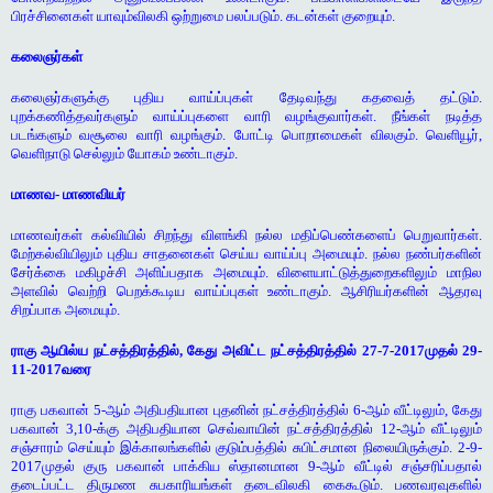
பிரச்சினைகள் யாவும்விலகி ஒற்றுமை பலப்படும். கடன்கள் குறையும்.
கலைஞர்கள்
கலைஞர்களுக்கு புதிய வாய்ப்புகள் தேடிவந்து கதவைத் தட்டும்.
புறக்கணித்தவர்களும் வாய்ப்புகளை வாரி வழங்குவார்கள். நீங்கள் நடித்த
படங்களும் வசூலை வாரி வழங்கும். போட்டி பொறாமைகள் விலகும். வெளியூர்,
வெளிநாடு செல்லும் யோகம் உண்டாகும்.
மாணவ- மாணவியர்
மாணவர்கள் கல்வியில் சிறந்து விளங்கி நல்ல மதிப்பெண்களைப் பெறுவார்கள்.
மேற்கல்வியிலும் புதிய சாதனைகள் செய்ய வாய்ப்பு அமையும். நல்ல நண்பர்களின்
சேர்க்கை மகிழச்சி அளிப்பதாக அமையும். விளையாட்டுத்துறைகளிலும் மாநில
அளவில் வெற்றி பெறக்கூடிய வாய்ப்புகள் உண்டாகும். ஆசிரியர்களின் ஆதரவு
சிறப்பாக அமையும்.
ராகு ஆயில்ய நட்சத்திரத்தில், கேது அவிட்ட நட்சத்திரத்தில் 27-7-2017முதல் 29-
11-2017வரை
ராகு பகவான் 5-ஆம் அதிபதியான புதனின் நட்சத்திரத்தில் 6-ஆம் வீட்டிலும், கேது
பகவான் 3,10-க்கு அதிபதியான செவ்வாயின் நட்சத்திரத்தில் 12-ஆம் வீட்டிலும்
சஞ்சாரம் செய்யும் இக்காலங்களில் குடும்பத்தில் சுபிட்சமான நிலையிருக்கும். 2-9-
2017முதல் குரு பகவான் பாக்கிய ஸ்தானமான 9-ஆம் வீட்டில் சஞ்சரிப்பதால்
தடைப்பட்ட திருமண சுபகாரியங்கள் தடைவிலகி கைகூடும். பணவரவுகளில்