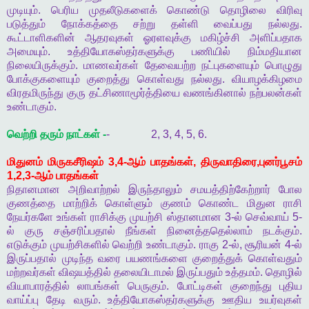
முடியும்
.
பெரிய
முதலீடுகளைக்
கொண்டு
தொழிலை
விரிவு
படுத்தும்
நோக்கத்தை
சற்று
தள்ளி
வைப்பது
நல்லது
.
கூட்டாளிகளின்
ஆதரவுகள்
ஓரளவுக்கு
மகிழ்ச்சி
அளிப்பதாக
அமையும்
.
உத்தியோகஸ்தர்களுக்கு
பணியில்
நிம்மதியான
நிலையிருக்கும்
.
மாணவர்கள்
தேவையற்ற
நட்புகளையும்
பொழுது
போக்குகளையும்
குறைத்து
கொள்வது
நல்லது
.
வியாழக்கிழமை
விரதமிருந்து
குரு
தட்சிணாமூர்த்தியை
வணங்கினால்
நற்பலன்கள்
உண்டாகும்
.
வெற்றி
தரும்
நாட்கள்
-
- 2, 3, 4, 5, 6.
மிதுனம்
மிருகசீரிஷம்
3,4-
ஆம்
பாதங்கள்
,
திருவாதிரை
,
புனர்பூசம்
1,2,3-
ஆம்
பாதங்கள்
நிதானமான
அறிவாற்றல்
இருந்தாலும்
சமயத்திற்கேற்றார்
போல
குணத்தை
மாற்றிக்
கொள்ளும்
குணம்
கொண்ட
மிதுன
ராசி
நேயர்களே
உங்கள்
ராசிக்கு
முயற்சி
ஸ்தானமான
3-
ல்
செவ்வாய்
5-
ல்
குரு
சஞ்சரிப்பதால்
நீங்கள்
நினைத்ததெல்லாம்
நடக்கும்
.
எடுக்கும்
முயற்சிகளில்
வெற்றி
உண்டாகும்
.
ராகு
2-
ல்
,
சூரியன்
4-
ல்
இருப்பதால்
முடிந்த
வரை
பயணங்களை
குறைத்துக்
கொள்வதும்
மற்றவர்கள்
விஷயத்தில்
தலையிடாமல்
இருப்பதும்
உத்தமம்
.
தொழில்
வியாபாரத்தில்
லாபங்கள்
பெருகும்
.
போட்டிகள்
குறைந்து
புதிய
வாய்ப்பு
தேடி
வரும்
.
உத்தியோகஸ்தர்களுக்கு
ஊதிய
உயர்வுகள்