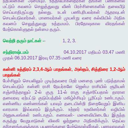
நற்பலன்கள்
அமையும்
.
உத்தியோகஸ்தர்கள்
தங்கள்
பணிகளில்
மட்டும்
கவனம்
செலுத்துவது
வீண்
பிரச்சினைகளில்
தலையீடு
செய்யாதிருப்பது
நல்லது
.
உடன்
பணிபுரிபவர்கள்
ஆதரவுடன்
செயல்படுவார்கள்
.
மாணவர்கள்
முயன்று
வரை
கல்வியில்
அதிக
கவனம்
செலுத்துவது
உத்தமமம்
.
பிரதோஷகால
விரதங்கள்
மேற்கொள்ளுதல்
நன்மை
தரும்
.
வெற்றி
தரும்
நாட்கள்
-
- 1, 2, 3.
சந்திராஷ்டமம்
04.10.2017
மதியம்
03.47
மணி
முதல்
06.10.2017
இரவு
07.35
மணி
வரை
கன்னி
உத்திரம்
2,3,4-
ஆம்
பாதங்கள்
,
அஸ்தம்
,
சித்திரை
1,2-
ஆம்
பாதங்கள்
பேச்சிலும்
செயலிலும்
முடிந்தவரை
பிறர்
மனதை
புண்
படுத்தாமல்
செயல்படும்
கன்னி
ராசி
நேயர்களே
ஜென்ம
ராசியில்
சூரியன்
சஞ்சரித்தாலும்
2-
ல்
குரு
11-
ல்
ராகு
சஞ்சரிப்பதால்
தாராள
தனவரவு
ஏற்பட்டு
குடும்பத்தில்
மகிழ்ச்சியும்
பூரிப்பும்
உண்டாகும்
.
எண்ணிய
எண்ணங்கள்
யாவும்
தடையின்றி
நிறைவேறும்
இனிய
வாரமாக
இவ்வாரம்
இருக்கும்
.
உற்றார்
உறவினர்கள்
வழியில்
அனுகூலங்கள்
உண்டாகும்
.
கணவன்
-
மனைவியிடையே
இருந்த
கருத்து
வேறுபாடுகள்
விலகி
ஓற்றுமை
அதிகரிக்கும்
.
தெய்வ
தரிசனங்களுக்காக
பயணங்களை
மேற்கொள்வீர்கள்
.
பணவரவுகள்