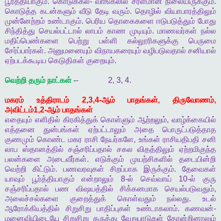
பூர்த்தியாகும்
.
கொடுக்கல்
-
வாங்கலில்
சரளமான
நிலையிருக்கும்
.
கொடுத்த
கடன்களும்
வீடு
தேடி
வரும்
.
தொழில்
வியாபாரத்திலும்
முன்னேற்றம்
உண்டாகும்
.
பெரிய
தொகைகளை
ஈடுபடுத்தும்
போது
சிந்தித்து
செயல்பட்டால்
லாபம்
காண
முடியும்
.
மாணவர்கள்
நல்ல
மதிப்பெண்களை
பெற்று
பள்ளி
கல்லூரிகளுக்கு
பெருமை
சேர்ப்பார்கள்
.
அனுமனையும்
விநாயகரையும்
வழிபடுவதால்
சனியால்
ஏற்படக்கூடிய
கெடுதிகள்
குறையும்
.
வெற்றி
தரும்
நாட்கள்
-
- 2, 3, 4.
மகரம்
உத்திராடம்
2,3,4-
ஆம்
பாதங்கள்
,
திருவோணம்
,
அவிட்டம்
1,2-
ஆம்
பாதங்கள்
எதையும்
எளிதில்
கிரகித்துக்
கொள்ளும்
ஆற்றலும்
,
வாழ்க்கையில்
எத்தனை
துன்பங்கள்
ஏற்பட்டாலும்
அதை
பொருட்படுத்தாத
குணமும்
கொண்ட
மகர
ராசி
நேயர்களே
,
உங்கள்
ராசியதிபதி
சனி
லாப
ஸ்தானத்தில்
சஞ்சரிப்பதால்
சகல
விதத்திலும்
ஏற்றமிகுந்த
பலன்களை
அடைவீர்கள்
.
எடுக்கும்
முயற்சிகளில்
தடையின்றி
வெற்றி
கிட்டும்
.
பணவரவுகள்
சிறப்பாக
இருக்கும்
.
தேவைகள்
யாவும்
பூர்த்தியாகும்
என்றாலும்
8-
ல்
செவ்வாய்
10-
ல்
குரு
சஞ்சரிப்பதால்
பண
விஷயத்தில்
சிக்கனமாக
செயல்படுவதும்
,
அலைச்சல்களை
குறைத்துக்
கொள்வதும்
நல்லது
.
உடல்
ஆரோக்கியத்தில்
சிறுசிறு
பாதிப்புகள்
உண்டாகலாம்
.
கணவன்
-
மனைவியிடையே
சிறுசிறு
கருத்து
வேறுபாடுகள்
தோன்றினாலும்