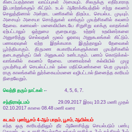
கிடைப்பதற்கான
வாய்ப்புகள்
அமையும்
.
சிலருக்கு
எதிர்பாராத
இடமாற்றங்களும்
கிட்டும்
.
உடல்
ஆரோக்கியத்தில்
சற்று
கவனம்
செலுத்தினால்
அன்றாட
பணிகளில்
திறம்பட
செயல்பட
முடியும்
.
அசையும்
அசையா
சொத்துகள்
வாங்கும்
முயற்சிகளில்
கவனம்
தேவை
.
கணவன்
-
மனைவியிடையே
சிறுசிறு
வாக்கு
வாதங்கள்
ஏற்பட்டாலும்
ஒற்றுமை
குறையாது
.
உற்றார்
உறவினர்களை
அனுசரித்து
செல்வதன்
மூலம்
ஓரளவு
அனுகூலங்கள்
கிட்டும்
.
பணவரவுகள்
ஏற்ற
இறக்கமாக
இருந்தாலும்
தேவைகள்
பூர்த்தியாகும்
.
திருமண
சுபகாரியங்களுக்கான
முயற்சிகளில்
தடைகளுக்குப்
பின்
அனுகூலம்
உண்டாகும்
.
பணம்
கொடுக்கல்
-
வாங்கலில்
கவனம்
தேவை
.
மாணவர்கள்
கல்வியில்
முழு
முயற்சியுடன்
செயல்பட்டால்
நல்ல
மதிப்பெண்களை
பெற
முடியும்
.
ராகு
காலங்களில்
துர்க்கையம்மனை
வழிபட்டால்
நினைத்த
காரியம்
நிறைவேறும்
.
வெற்றி
தரும்
நாட்கள்
-
- 4, 5, 6, 7.
சந்திராஷ்டமம்
29.09.2017
இரவு
10.23
மணி
முதல்
02.10.2017
காலை
08.48
மணி
வரை
கடகம்
புனர்பூசம்
4-
ஆம்
பாதம்
,
பூசம்
,
ஆயில்யம்
எந்த
ஒரு
காரியத்திலும்
தீர
ஆலோசித்து
செயல்படும்
பண்பு
கொண்ட
கடக
ராசி
நேயர்களே
உங்கள்
ராசிக்கு
2-
ல்
சுக்கிரன்
3-
ல்