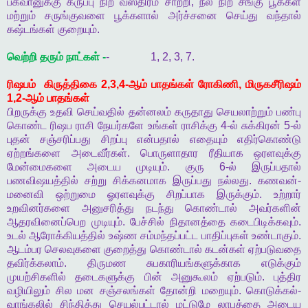
பகவானுக்கு
கருப்பு
நிற
வஸ்திரம்
சாற்றி
,
நீல
நிற
சங்கு
பூக்கள்
மற்றும்
சருங்குவளை
பூக்களால்
அர்ச்சனை
செய்து
வந்தால்
கஷ்டங்கள்
குறையும்
.
வெற்றி
தரும்
நாட்கள்
-
- 1, 2, 3, 7.
ரிஷபம்
கிருத்திகை
2,3,4-
ஆம்
பாதங்கள்
ரோகிணி
,
மிருகசீரிஷம்
1,2-
ஆம்
பாதங்கள்
பிறருக்கு
உதவி
செய்வதில்
தன்னலம்
கருதாது
செயலாற்றும்
பண்பு
கொண்ட
ரிஷப
ராசி
நேயர்களே
உங்கள்
ராசிக்கு
4-
ல்
சுக்கிரன்
5-
ல்
புதன்
சஞ்சரிப்பது
சிறப்பு
என்பதால்
எதையும்
எதிர்கொண்டு
ஏற்றங்களை
அடைவீர்கள்
.
பொருளாதார
ரீதியாக
ஒரளவுக்கு
மேன்மைகளை
அடைய
முடியும்
.
குரு
6-
ல்
இருப்பதால்
பணவிஷயத்தில்
சற்று
சிக்கனமாக
இருப்பது
நல்லது
.
கணவன்
-
மனைவி
ஒற்றுமை
ஓரளவுக்கு
சிறப்பாக
இருக்கும்
.
உற்றார்
உறவினர்களை
அனுசரித்து
நடந்து
கொண்டால்
அவர்களின்
ஆதரவினைப்பெற
முடியும்
.
பேச்சில்
நிதானத்தை
கடைபிடிக்கவும்
.
உடல்
ஆரோக்கியத்தில்
உஷ்ண
சம்மந்தப்பட்ட
பாதிப்புகள்
உண்டாகும்
.
ஆடம்பர
செலவுகளை
குறைத்து
கொண்டால்
கடன்கள்
ஏற்படுவதை
தவிர்க்கலாம்
.
திருமண
சுபகாரியங்களுக்காக
எடுக்கும்
முயற்சிகளில்
தடைகளுக்கு
பின்
அனுகூலம்
ஏற்படும்
.
புத்திர
வழியிலும்
சில
மன
சஞ்சலங்கள்
தோன்றி
மறையும்
.
கொடுக்கல்
-
வாங்கலில்
சிந்தித்து
செயல்பட்டால்
மட்டுமே
லாபத்தை
அடைய