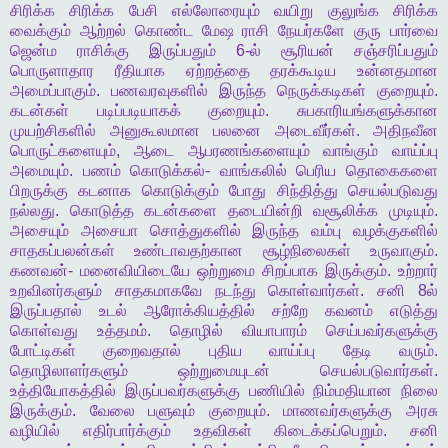
சிரிக்க
சிரிக்க
பேசி
எல்லோரையும்
வயிறு
குலுங்க
சிரிக்க
வைக்கும்
ஆற்றல்
கொண்ட
மேஷ
ராசி
நேயர்களே
குரு
பார்வை
ஜென்ம
ராசிக்கு
இருப்பதும்
6-
ல்
சூரியன்
சஞ்சரிப்பதும்
பொருளாதார
ரீதியாக
ஏற்றத்தை
தரக்கூடிய
உன்னதமான
அமைப்பாகும்
.
பணவரவுகளில்
இருந்த
நெருக்கடிகள்
குறையும்
.
கடன்கள்
படிப்படியாகக்
குறையும்
.
சுபகாரியங்களுக்கான
முயற்சிகளில்
அனுகூலமான
பலனை
அடைவீர்கள்
.
அதிநவீன
பொருட்களையும்
,
ஆடை
ஆபரணங்களையும்
வாங்கும்
வாய்ப்பு
அமையும்
.
பணம்
கொடுக்கல்
-
வாங்கலில்
பெரிய
தொகைகளை
பிறருக்கு
கடனாக
கொடுக்கும்
போது
சிந்தித்து
செயல்படுவது
நல்லது
.
கொடுத்த
கடன்களை
தடையின்றி
வசூலிக்க
முடியும்
.
அசையும்
அசையா
சொத்துகளில்
இருந்த
வம்பு
வழக்குகளில்
சாதகப்பலன்கள்
உண்டாவதற்கான
சூழ்நிலைகள்
உருவாகும்
.
கணவன்
-
மனைவியிடையே
ஒற்றுமை
சிறப்பாக
இருக்கும்
.
உற்றார்
உறவினர்களும்
சாதகமாகவே
நடந்து
கொள்வார்கள்
.
சனி
8
ல்
இருப்பதால்
உடல்
ஆரோக்கியத்தில்
சற்றே
கவனம்
எடுத்து
கொள்வது
உத்தமம்
.
தொழில்
வியாபாரம்
செய்பவர்களுக்கு
போட்டிகள்
குறைவதால்
புதிய
வாய்ப்பு
தேடி
வரும்
.
தொழிலாளர்களும்
ஒற்றுமையுடன்
செயல்படுவார்கள்
.
உத்தியோகத்தில்
இருப்பவர்களுக்கு
பணியில்
நிம்மதியான
நிலை
இருக்கும்
.
வேலை
பளுவும்
குறையும்
.
மாணவர்களுக்கு
அரசு
வழியில்
எதிர்பார்க்கும்
உதவிகள்
கிடைக்கப்பெறும்
.
சனி