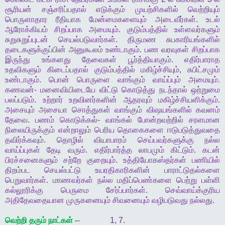
சூரியன்
சஞ்சரிப்பதால்
எடுக்கும்
முயற்சிகளில்
வெற்றியும்
பொருளாதார
ரீதியாக
மேன்மைகளையும்
அடைவீர்கள்
.
உடல்
ஆரோக்கியம்
சிறப்பாக
அமையும்
.
குடும்பத்தில்
உள்ளவர்களும்
சுறுசுறுப்புடன்
செயல்படுவார்கள்
.
திருமண
சுபகாரியங்களில்
தடைகளுக்குப்பின்
அனுகூலம்
உண்டாகும்
.
பண
வரவுகள்
சிறப்பாக
இருந்து
உங்களது
தேவைகள்
பூர்த்தியாகும்
.
எதிர்பாராத
உதவிகளும்
கிடைப்பதால்
குடும்பத்தில்
மகிழ்ச்சியும்
,
சுபிட்சமும்
உண்டாகும்
.
பொன்
பொருளை
வாங்கும்
வாய்ப்பும்
அமையும்
.
கணவன்
-
மனைவியிடையே
விட்டு
கொடுத்து
நடந்தால்
ஒற்றுமை
பலப்படும்
.
உற்றார்
உறவினர்களின்
ஆதரவும்
மகிழ்ச்சியளிக்கும்
.
அசையும்
அசையா
சொத்துகள்
வாங்கும்
விஷயங்களில்
கவனம்
தேவை
.
பணம்
கொடுக்கல்
-
வாங்கல்
போன்றவற்றில்
சரளமான
நிலையிருக்கும்
என்றாலும்
பெரிய
தொகைகளை
ஈடுபடுத்துவதை
தவிர்க்கவும்
.
தொழில்
வியாபாரம்
செய்பவர்களுக்கு
நல்ல
வாய்ப்புகள்
தேடி
வரும்
.
எதிர்பார்த்த
லாபமும்
கிட்டும்
.
கடன்
பிரச்சனைகளும்
சற்றே
குறையும்
.
உத்தியோகஸ்தர்கள்
பணியில்
திறம்பட
செயல்பட்டு
உயரதிகாரிகளின்
பாராட்டுதல்களை
பெறுவார்கள்
.
மாணவர்கள்
நல்ல
மதிப்பெண்களை
பெற்று
பள்ளி
கல்லூரிக்கு
பெருமை
சேர்ப்பார்கள்
.
செவ்வாய்க்குரிய
அதிதேவதையான
முருகனையும்
சிவனையும்
வழிபடுவது
நல்லது
.
வெற்றி
தரும்
நாட்கள்
-
- 1, 7.