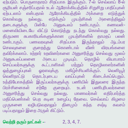
ஏற்படும்
.
பொருளாதாரம்
சிறப்பாக
இருக்கும்
. 7-
ல்
செவ்வாய்
8-
ல்
சூரியன்
சஞ்சரிப்பதால்
உடல்
ஆரோக்கியத்தில்
சிறுசிறு
பாதிப்புகள்
ஏற்படலாம்
என்பதால்
ஆரோக்கியத்தில்
அக்கறை
எடுத்துக்
கொள்வது
நல்லது
.
எடுக்கும்
முயற்சிகள்
அனைத்திலும்
தடைகளுக்கு
பின்பே
அனுகூலம்
உண்டாகும்
.
கணவன்
-
மனைவியிடையே
விட்டு
கொடுத்து
நடந்து
கொள்வது
நல்லது
.
திருமண
சுபகாரியங்களுக்கான
முயற்சிகளில்
தாமதப்
பலன்
உண்டாகும்
.
பணவரவுகள்
சிறப்பாக
இருந்தாலும்
ஆடம்பர
செலவுகளை
குறைத்து
கொண்டால்
வீண்
விரயங்களை
தவிர்க்கலாம்
.
உற்றார்
உறவினர்களை
அனுசரித்து
செல்வது
மூலம்
அனுகூலப்பலனை
அடைய
முடியும்
.
தொழில்
வியாபாரம்
செய்பவர்களுக்கு
கூட்டாளிகள்
மற்றும்
தொழிலாளர்களின்
ஒத்துழைப்புகள்
ஓரளவுக்கு
மகிழ்ச்சியளிக்கும்
.
வெளியூர்
வெளிநாட்டு
தொடர்புடைய
வாய்ப்புகள்
கிடைக்கப்பெறும்
.
உத்தியோகத்தில்
இருப்பவர்களுக்கு
பணியில்
இதுவரை
இருந்த
பிரச்சினைகள்
சற்றே
குறையும்
.
உடன்
பணிபுரிபவர்களை
அனுசரித்து
செல்வது
நல்லது
.
மாணவர்கள்
எதிர்பார்த்த
மதிப்பெண்கள்
பெற
கடின
உழைப்பு
தேவை
.
செவ்வாய்
கிழமை
முருகனை
வழிபடுவதாலும்
தினமும்
கந்த
சஷ்டி
கவசம்
படிப்பதாலும்
இறை
அருள்
கிட்டும்
.
வெற்றி
தரும்
நாட்கள்
-
- 2, 3, 4, 7.