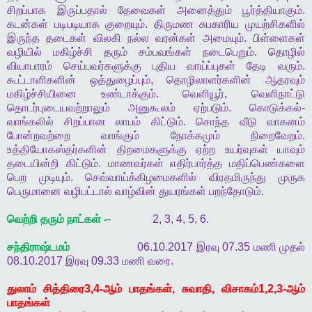
சிறப்பாக
இருப்பதால்
தேவைகள்
அனைத்தும்
பூர்த்தியாகும்
.
கடன்கள்
படிபடியாக
குறையும்
.
திருமண
சுபகாரிய
முயற்சிகளில்
இருந்த
தடைகள்
விலகி
நல்ல
வரன்கள்
அமையும்
.
பிள்ளைகள்
வழியில்
மகிழ்ச்சி
தரும்
சம்பவங்கள்
நடைபெறும்
.
தொழில்
வியாபாரம்
செய்பவர்களுக்கு
புதிய
வாய்ப்புகள்
தேடி
வரும்
.
கூட்டாளிகளின்
ஒத்துழைப்பும்
,
தொழிலாளர்களின்
ஆதரவும்
மகிழ்ச்சியினை
உண்டாக்கும்
.
வெளியூர்
,
வெளிநாட்டு
தொடர்புடையவற்றாலும்
அனுகூலம்
ஏற்படும்
.
கொடுக்கல்
-
வாங்கலில்
சிறப்பான
லாபம்
கிட்டும்
.
சொந்த
வீடு
வாகனம்
போன்றவற்றை
வாங்கும்
நோக்கமும்
நிறைவேறம்
.
உத்தியோகஸ்தர்களின்
திறமைகளுக்கு
ஏற்ற
உயர்வுகள்
யாவும்
தடையின்றி
கிட்டும்
.
மாணவர்கள்
எதிர்பார்த்த
மதிப்பெண்களை
பெற
முடியும்
.
செவ்வாய்க்கிழமைகளில்
விரதமிருந்து
முருக
பெருமானை
வழிபட்டால்
வாழ்வின்
துயரங்கள்
பறந்தோடும்
.
வெற்றி
தரும்
நாட்கள்
-
- 2, 3, 4, 5, 6.
சந்திராஷ்டமம்
06.10.2017
இரவு
07.35
மணி
முதல்
08.10.2017
இரவு
09.33
மணி
வரை
.
துலாம்
சித்திரை
3,4-
ஆம்
பாதங்கள்
,
சுவாதி
,
விசாகம்
1,2,3-
ஆம்
பாதங்கள்