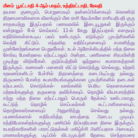
மீனம்
பூரட்டாதி
4-
ஆம்
பாதம்
,
உத்திரட்டாதி
,
ரேவதி
தயாள
குணமும்
,
பொறுமையும்
தன்னம்பிக்கையும்
கொண்டு
திறமைசாலிகளாக
விளங்கும்
மீன
ராசி
நேயர்களே
ராசியதிபதி
குரு
சாதகமற்று
இருப்பதால்
பணவரவில்
இடையூறுகள்
இருக்கும்
என்றாலும்
6-
ல்
செவ்வாய்
11-
ல்
கேது
இருப்பதால்
எதையும்
எதிர்கொள்ளகூடிய
பலம்
உண்டாகும்
.
எடுக்கும்
முயற்சிகளில்
வெற்றி
கிட்டும்
.
எந்தவித
எதிர்ப்புகளையும்
சமாளித்து
முன்னேற்றங்களை
பெறுவீர்கள்
.
உடல்
ஆரோக்கியத்தில்
மந்த
நிலை
சோர்வு
போன்றவை
ஏற்பட்டாலும்
அன்றாட
பணிகளை
சிரமமின்றி
முடித்து
விடுவீர்கள்
.
குடும்பத்தின்
ஒற்றுமை
சுமாராகத்தான்
இருக்கும்
.
கணவன்
-
மனைவி
விட்டு
கொடுத்து
செல்வது
,
உற்றார்
உறவனர்களிடம்
பேச்சில்
நிதானத்தை
கடைபிடிப்பது
நல்லது
.
திருமணம்
போன்ற
சுபகாரியங்களுக்கான
முயற்சிகளில்
தடைகள்
ஏற்படலாம்
.
கொடுக்கல்
-
வாங்கலில்
பெரிய
தொகைகளை
மற்றவர்களுக்கு
தருவதை
தவிர்க்கவும்
.
தொழில்
வியாபாரத்தில்
சற்று
மந்த
நிலை
ஏற்பட்டாலும்
பொருள்
தேக்கம்
உண்டாகாது
.
கூட்டுத்
தொழில்
செய்பவர்கள்
கூட்டாளிகளையும்
,
தொழிலாளர்களையும்
அனுசரித்து
செல்வது
நல்லது
.
பயணங்களால்
எதிர்பார்த்த
லாபத்தை
அடைய
முடியும்
.
உத்தியோகஸ்தர்களுக்கு
பணியில்
நிம்மதியான
நிலை
இருக்கும்
.
உயரதிகாரிகளின்
பாராட்டுதல்கள்
மகிழ்ச்சி
அளிப்பதாக
அமையும்
.
மாணவர்களுக்கு
படிப்பில்
விடாமுயற்சி
தேவை
.
செந்தாமரை