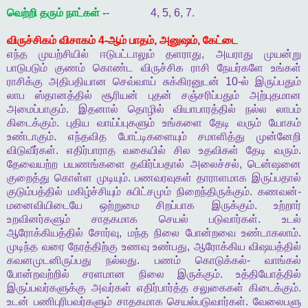
வெற்றி
தரும்
நாட்கள்
-
- 4, 5, 6, 7.
விருச்சிகம்
விசாகம்
4-
ஆம்
பாதம்
,
அனுஷம்
,
கேட்டை
எந்த
முயற்சியில்
ஈடுபட்டாலும்
தளராது
,
அயராது
முயன்று
பாடுபடும்
குணம்
கொண்ட
விருச்சிக
ராசி
நேயர்களே
உங்கள்
ராசிக்கு
அதிபதியான
செவ்வாய்
சுக்கிரனுடன்
10-
ல்
இருப்பதும்
லாப
ஸ்தானத்தில்
சூரியன்
புதன்
சஞ்சரிப்பதும்
அற்புதமான
அமைப்பாகும்
.
இதனால்
தொழில்
வியாபாரத்தில்
நல்ல
லாபம்
கிடைக்கும்
.
புதிய
வாய்ப்புகளும்
உங்களை
தேடி
வரும்
யோகம்
உண்டாகும்
.
எந்தவித
போட்டிகளையும்
சமாளித்து
முன்னேறி
விடுவீர்கள்
.
எதிர்பாராத
வகையில்
சில
உதவிகள்
தேடி
வரும்
.
தேவையற்ற
பயணங்களை
தவிர்ப்பதால்
அலைச்சல்
,
டென்ஷனை
குறைத்து
கொள்ள
முடியும்
.
பணவரவுகள்
தாராளமாக
இருப்பதால்
குடும்பத்தில்
மகிழ்ச்சியும்
சுபிட்சமும்
நிறைந்திருக்கும்
.
கணவன்
-
மனைவியிடையே
ஒற்றுமை
சிறப்பாக
இருக்கும்
.
உற்றார்
உறவினர்களும்
சாதகமாக
செயல்
படுவார்கள்
.
உடல்
ஆரோக்கியத்தில்
சோர்வு
,
மந்த
நிலை
போன்றவை
உண்டாகலாம்
.
முடிந்த
வரை
நேரத்திற்கு
உணவு
உண்பது
,
ஆரோக்கிய
விஷயத்தில்
கவனமுடனிருப்பது
நல்லது
.
பணம்
கொடுக்கல்
-
வாங்கல்
போன்றவற்றில்
சரளமான
நிலை
இருக்கும்
.
உத்தியோத்தில்
இருப்பவர்களுக்கு
அவர்கள்
எதிர்பார்த்த
சலுகைகள்
கிடைக்கும்
.
உடன்
பணிபுரிபவர்களும்
சாதகமாக
செயல்படுவார்கள்
.
வேலைபளு