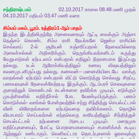
சந்திராஷ்டமம்
02.10.2017
காலை
08.48
மணி
முதல்
04.10.2017
மதியம்
03.47
மணி
வரை
சிம்மம்
மகம்
,
பூரம்
.
உத்திரம்
1-
ஆம்
பாதம்
இருந்த
இடத்திலிருந்தே
அனைவரையும்
ஆட்டி
வைக்கும்
அஞ்சா
நெஞ்சம்
கொண்ட
சிம்ம
ராசி
நேயர்களே
ஜென்ம
ராசியில்
செவ்வாய்
2-
ல்
சூரியன்
சஞ்சரிப்பதால்
தேவையில்லாத
அலைச்சல்கள்
அதிகரிக்கும்
.
நெருங்கியவர்களிடம்
கருத்து
வேறுபாடுகள்
ஏற்படலாம்
என்பதால்
எதிலும்
நிதானமாக
இருப்பது
நல்லது
.
உடல்
ஆரோக்கியத்திலும்
உணவு
விஷயத்திலும்
கவனமுடனிருப்பது
நல்லது
.
கணவன்
--
மனைவியிடையே
வாக்கு
வாதங்கள்
ஏற்படும்
என்பதால்
விட்டு
கொடுத்து
செல்வது
சிறப்பு
.
பணவரவுகள்
தேவைக்கேற்றபடி
இருக்கும்
.
ஆடம்பரச்
செலவுகளை
குறைத்துக்
கொண்டால்
கடன்களை
தவிர்க்க
முடியும்
.
எடுக்கும்
முயற்சிகளில்
எதிர்நீச்சல்
போட
வேண்டியிருக்கும்
.
பணம்
கொடுக்கல்
-
வாங்கல்
போன்றவற்றில்
சற்று
சிந்தித்து
செயல்பட்டால்
வீண்
விரோதங்களை
ஏற்படுவதை
தவிர்க்கலாம்
.
தொழில்
வியாபாரம்
செய்பவர்கள்
எந்தவொரு
காரியத்திலும்
சிந்தித்துச்
செயல்பட்டால்
நற்பலனை
அடைய
முடியும்
.
மறைமுக
எதிர்ப்புகளையும்
,
போட்டி
பொறாமைகளையும்
சமாளிக்கக்
கூடிய
ஆற்றலும்
உண்டாகும்
.
வெளிவட்டார
தொடர்புகளால்
ஓரளவுக்கு