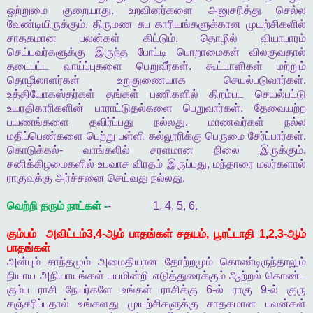
ஒற்றுமை
குறையாது
.
உறவினர்களை
அனுசரித்து
செல்ல
வேண்டியிருக்கும்
.
திருமண
சுப
காரியங்களுக்கான
முயற்சிகளில்
சாதகமான
பலன்கள்
கிட்டும்
.
தொழில்
வியாபாரம்
செய்பவர்களுக்கு
இருந்த
போட்டி
பொறாமைகள்
விலகுவதால்
தடைபட்ட
வாய்ப்புகளை
பெறுவீர்கள்
.
கூட்டாளிகள்
மற்றும்
தொழிலாளர்கள்
உறுதுணையாக
செயல்படுவார்கள்
.
உத்தியோகஸ்தர்கள்
தங்கள்
பணிகளில்
திறம்பட
செயல்பட்டு
உயரதிகாரிகளின்
பாராட்டுதல்களை
பெறுவார்கள்
.
தேவையற்ற
பயணங்களை
தவிர்ப்பது
நல்லது
.
மாணவர்கள்
நல்ல
மதிப்பெண்களை
பெற்று
பள்ளி
கல்லூரிக்கு
பெருமை
சேர்ப்பார்கள்
.
கொடுக்கல்
-
வாங்கலில்
சரளமான
நிலை
இருக்கும்
.
சனிக்கிழமைகளில்
உபவாச
விரதம்
இருப்பது
,
மந்தாரை
மலர்களால்
ராகுவுக்கு
அர்ச்சனை
செய்வது
நல்லது
.
வெற்றி
தரும்
நாட்கள்
-
- 1, 4, 5, 6.
கும்பம்
அவிட்டம்
3,4-
ஆம்
பாதங்கள்
சதயம்
,
பூரட்டாதி
1,2,3-
ஆம்
பாதங்கள்
அன்பும்
சாந்தமும்
அமைதியான
தோற்றமும்
கொண்டிருந்தாலும்
நியாய
அநியாயங்கள்
பயமின்றி
எடுத்துரைக்கும்
ஆற்றல்
கொண்ட
கும்ப
ராசி
நேயர்களே
உங்கள்
ராசிக்கு
6-
ல்
ராகு
9-
ல்
குரு
சஞ்சரிப்பதால்
உங்களது
முயற்சிகளுக்கு
சாதகமான
பலன்கள்