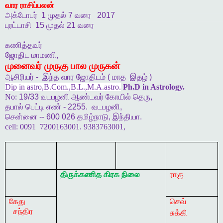
வார
ராசிப்பலன்
அக்டோபர்
1
முதல்
7
வரை
2017
புரட்டாசி
15
முதல்
21
வரை
கணித்தவர்
ஜோதிட
மாமணி
,
முனைவர்
முருகு
பால
முருகன்
ஆசிரியர்
-
இந்த
வார
ஜோதிடம்
(
மாத
இதழ்
)
Dip in astro,B.Com.,B.L.,M.A.astro.
Ph.D in Astrology.
No:
19/33
வடபழனி
ஆண்டவர்
கோயில்
தெரு
,
தபால்
பெட்டி
எண்
- 2255.
வடபழனி
,
சென்னை
-- 600 026
தமிழ்நாடு
,
இந்தியா
.
cell:
0091 7200163001. 9383763001,
திருக்கணித
கிரக
நிலை
ராகு
கேது
செவ்
சந்திர
சுக்கி