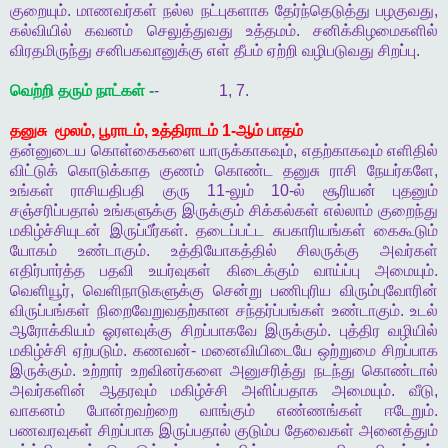
குறையும்
.
மாணவர்கள்
நல்ல
நட்புகளாக
தேர்ந்தெடுத்து
பழகுவது
,
கல்வியில்
கவனம்
செலுத்துவது
உத்தமம்
.
சனிக்கிழமைகளில்
விரதமிருந்து
சனிபகவானுக்கு
எள்
தீபம்
ஏற்றி
வழிபடுவது
சிறப்பு
.
வெற்றி
தரும்
நாட்கள்
-
- 1, 7.
தனுசு
மூலம்
,
பூராடம்
,
உத்திராடம்
1-
ஆம்
பாதம்
தன்னுடைய
கொள்கைகளை
யாருக்காகவும்
,
எதற்காகவும்
எளிதில்
விட்டுக்
கொடுக்காத
குணம்
கொண்ட
தனுசு
ராசி
நேயர்களே
,
உங்கள்
ராசியதிபதி
குரு
11-
லும்
10-
ல்
சூரியன்
புதனும்
சஞ்சரிப்பதால்
உங்களுக்கு
இருக்கும்
சிக்கல்கள்
எல்லாம்
குறைந்து
மகிழ்ச்சியுடன்
இருப்பீர்கள்
.
தடைப்பட்ட
சுபகாரியங்கள்
கைகூடும்
யோகம்
உண்டாகும்
.
உத்தியோகத்தில்
சிலருக்கு
அவர்கள்
எதிர்பார்த்த
பதவி
உயர்வுகள்
கிடைக்கும்
வாய்ப்பு
அமையும்
.
வெளியூர்
,
வெளிநாடுகளுக்கு
சென்று
பணிபுரிய
விரும்புவோரின்
விருப்பங்கள்
நிறைவேறுவதற்கான
சந்தர்ப்பங்கள்
உண்டாகும்
.
உடல்
ஆரோக்கியம்
ஓரளவுக்கு
சிறப்பாகவே
இருக்கும்
.
புத்திர
வழியில்
மகிழ்ச்சி
ஏற்படும்
.
கணவன்
-
மனைவியிடையே
ஒற்றுமை
சிறப்பாக
இருக்கும்
.
உற்றார்
உறவினர்களை
அனுசரித்து
நடந்து
கொண்டால்
அவர்களின்
ஆதரவும்
மகிழ்ச்சி
அளிப்பதாக
அமையும்
.
வீடு
,
வாகனம்
போன்றவற்றை
வாங்கும்
எண்ணங்கள்
ஈடேறும்
.
பணவரவுகள்
சிறப்பாக
இருப்பதால்
குடும்ப
தேவைகள்
அனைத்தும்