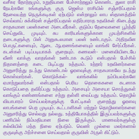
வசீகர
தோற்றமும்
,
உறுதியான
பேச்சாற்றலும்
கொண்ட
துலா
ராசி
நேயர்களே
உங்களுக்கு
குரு
ஜென்ம
ராசியில்
சஞ்சரிப்பதால்
தேவையற்ற
நெருக்கடிகள்
ஏற்படும்
என்றாலும்
லாப
ஸ்தானத்தில்
செவ்வாய்
சுக்கிரன்
சஞ்சரிப்பதால்
எதிர்பாராத
உதவிகள்
கிடைத்து
சாதகமான
பலன்களை
அடைவீர்கள்
.
குடும்ப
தேவைகளை
பூர்த்தி
செய்துவிட
முடியும்
.
சுப
காரியங்களுக்கான
முயற்சிகளில்
தடைகளுக்கு
பின்
அனுகூலமான
பலன்
உண்டாகும்
.
அதிநவீன
பொருட்களையும்
,
ஆடை
ஆபரணங்களையும்
வாங்கி
சேர்ப்பீர்கள்
.
கடன்கள்
படிப்படியாகக்
குறையும்
.
கணவன்
-
மனைவியிடையே
வீண்
வாக்கு
வாதங்கள்
உண்டாக
கூடும்
என்பதால்
பேச்சில்
நிதானத்தை
கடை
பிடிப்பது
உத்தமம்
.
உற்றார்
உறவினர்களை
அனுசரித்து
நடந்து
கொண்டால்
ஓரளவுக்கு
சாதகமாகவே
நடந்து
கொள்வார்கள்
.
கொடுக்கல்
-
வாங்கலில்
நம்பியவர்களே
ஏமாற்றுவார்கள்
என்பதால்
பெரிய
தொகைகளை
கடனாக
கொடுப்பதை
தவிர்ப்பது
உத்தமம்
.
அசையும்
அசையா
சொத்துகள்
வாங்கும்
எண்ணங்களை
சற்று
தள்ளி
வைப்பது
உத்தமம்
.
தொழில்
வியாபாரம்
செய்பவர்களுக்கு
போட்டிகள்
குறைந்து
ஓரளவு
லாபங்களை
பெற
முடியும்
.
கூட்டாளிகள்
மற்றும்
தொழிலாளர்களை
அனுசரித்து
செல்வது
நல்லது
.
உத்தியோகத்தில்
இருப்பவர்களுக்கு
பணியில்
நிம்மதியான
நிலை
இருக்கும்
.
மாணவர்களுக்கு
கல்வியில்
மந்த
நிலை
ஏற்படும்
.
வெண்
முல்லை
மலர்களால்
குருவுக்கு
அர்ச்சனை
செய்வதால்
குருவின்
அருள்
கிட்டும்
.