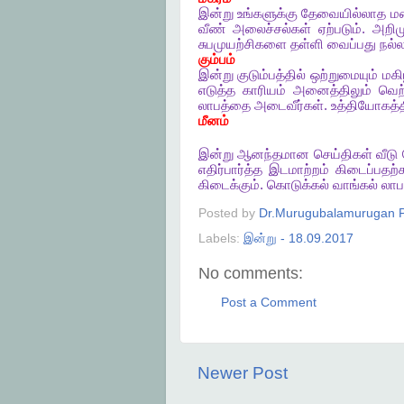
இன்று
உங்களுக்கு
தேவையில்லாத
ம
வீண்
அலைச்சல்கள்
ஏற்படும்
.
அறிம
சுபமுயற்சிகளை
தள்ளி
வைப்பது
நல்
கும்பம்
இன்று
குடும்பத்தில்
ஒற்றுமையும்
மகிழ
எடுத்த
காரியம்
அனைத்திலும்
வெற
லாபத்தை
அடைவீர்கள்
.
உத்தியோகத்த
மீனம்
இன்று
ஆனந்தமான
செய்திகள்
வீடு
எதிர்பார்த்த
இடமாற்றம்
கிடைப்பதற
கிடைக்கும்
.
கொடுக்கல்
வாங்கல்
லா
Posted by
Dr.Murugubalamurugan P
Labels:
இன்று - 18.09.2017
No comments:
Post a Comment
Newer Post