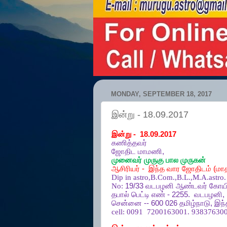
MONDAY, SEPTEMBER 18, 2017
இன்று - 18.09.2017
இன்று
- 18.09.2017
கணித்தவர்
ஜோதிட
மாமணி
,
முனைவர்
முருகு
பால
முருகன்
ஆசிரியர்
-
இந்த
வார
ஜோதிடம்
(
மா
Dip in astro,B.Com.,B.L.,M.A.astro.
No:
19/33
வடபழனி
ஆண்டவர்
கோயி
தபால்
பெட்டி
எண்
- 2255.
வடபழனி
,
சென்னை
-- 600 026
தமிழ்நாடு
,
இந்
cell:
0091 7200163001. 938376300