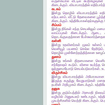
வருகையால்
வீட்டில்
சுபநிகழ்வுகள்
கிடைக்கும்
.
வியாபாரத்தில்
எதிர்பார்
கடகம்
இன்று
தொழில்
வியாபாரத்தில்
எதி
ஏற்படலாம்
.
வீட்டு
தேவைகளை
பூர்த்
கிடைக்கும்
.
உத்தியோகஸ்தர்களுக்கு
சிம்மம்
இன்று
நீங்கள்
எந்த
செயலிலும்
மனமக
வாய்ப்புகள்
கிடைக்கும்
.
ஆடை
,
தொடங்குவதற்கான
பேச்சுவார்த்தைக
கன்னி
இன்று
உறவினர்கள்
மூலம்
உள்ளம்
வெளியூர்
பயணம்
செல்ல
நேரிடும்
தொழில்
முன்னேற்றத்திற்கான
உழைப்
துலாம்
இன்று
உங்கள்
திறமைகளை
வெளிப
சந்தோஷம்
கூடும்
.
விலை
உயர்ந்த
ப
ஒற்றுமையோடு
செயல்படுவார்கள்
.
உட
விருச்சிகம்
இன்று
வியாபாரத்தில்
அமோகமான
இருந்த
கருத்து
வேறுபாடுகள்
மறைய
நபரின்
அறிமுகம்
கிடைக்கும்
.
உத்திய
தனுசு
இன்று
குடும்பத்தில்
அமைதி
நிலவும
வழியில்
அனுகூலம்
உண்டாகும்
.
உத்த
முயற்சிகளில்
வெற்றி
கிடைக்கும்
.
பெ
மகரம்