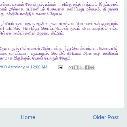
னக்கவலைகள்
தோன்றும்
.
உங்கள்
ராசிக்கு
சந்திராஷ்டமம்
இருப்பதால்
ுகம்
இல்லாத
நபர்களிடம்
பேசுவதை
தவிர்ப்பது
உத்தமம்
.
திருமண
லது
.
உத்தியோகத்தில்
கவனம்
தேவை
.
்ச்சியும்
உண்டாகும்
.
உறவினர்களால்
உங்கள்
பிரச்சனைகள்
குறையும்
.
்றி
கிட்டும்
.
சிந்தித்து
செயல்படுவதன்
மூலம்
வியாபாரத்தில்
நல்ல
ில்
சக
நண்பர்களின்
ஆதரவு
கிட்டும்
.
தேடி
வரும்
.
பிள்ளைகள்
அன்புடன்
நடந்து
கொள்வார்கள்
.
வேலையில்
்கான
வாய்ப்புகள்
உருவாகும்
.
தொழில்
ரீதியாக
அரசு
வழி
உதவிகள்
பகரமாக
இருக்கும்
.
பொன்
பொருள்
சேரும்
.
h.D Astrology
at
12:00 AM
Home
Older Post