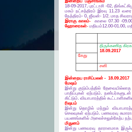
இன்றைய
பஞ்சாங்கம்
18-09-2017,
புரட்டாசி
-02,
திங்கட்க
மகம்
நட்சத்திரம்
இரவு
11.23
வரை
நேத்திரம்
- 0,
ஜீவன்
- 1/2.
மாத
சிவராத
இராகு
காலம்-
காலை
07.30 -09.0
ஹோரைகள்-
மதியம்
12.00-01.00,
மத
திருக்கணித
கிரக
18.09.2017
கேது
சனி
இன்றைய
ராசிப்பலன்
- 18.09.2017
மேஷம்
இன்று
குடும்பத்தில்
தேவையில்லாத
பாதிப்புகள்
ஏற்படும்
.
நண்பர்களுடன்
கிட்டும்
.
வியாபாரத்தில்
கூட்டாளிகளி
ரிஷபம்
இன்று
தொழில்
மற்றும்
வியாபாரத்
செலவுகள்
ஏற்படும்
.
பணவரவு
சுமார
பயணங்களில்
அலைச்சலுக்கேற்ப
நற்
மிதுனம்
இன்று
பணவரவு
தாராளமாக
இருக்