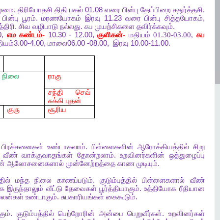
ிழமை
,
திரியோதசி
திதி
பகல்
01.08
வரை
பின்பு
தேய்பிறை
சதுர்த்தசி
.
பின்பு
பூரம்
.
மரணயோகம்
இரவு
11.23
வரை
பின்பு
சித்தயோகம்
,
்திரி
.
சிவ
வழிபாடு
நல்லது
.
சுப
முயற்சிகளை
தவிர்க்கவும்
.
0,
எம
கண்டம்-
10.30 - 12.00,
குளிகன்-
மதியம் 01.30-03.00,
சுப
ியம்
3.00-4.00,
மாலை
06.00 -08.00,
இரவு
10.00-11.00.
நிலை
ராகு
சந்தி செவ்
சுக்கி புதன்
குரு
சூரிய
பிரச்சனைகள்
உண்டாகலாம்
.
பிள்ளைகளின்
ஆரோக்கியத்தில்
சிறு
வீண்
வாக்குவாதங்கள்
தோன்றலாம்
.
உறவினர்களின்
ஒத்துழைப்பு
ன்
ஆலோசனைகளால்
முன்னேற்றத்தை
காண
முடியும்
.
தில்
மந்த
நிலை
காணப்படும்
.
குடும்பத்தில்
பிள்ளைகளால்
வீண்
ாக
இருந்தாலும்
வீட்டு
தேவைகள்
பூர்த்தியாகும்
.
உத்தியோக
ரீதியான
பலன்கள்
உண்டாகும்
.
சுபகாரியங்கள்
கைகூடும்
.
கும்
.
குடும்பத்தில்
பெற்றோரின்
அன்பை
பெறுவீர்கள்
.
உறவினர்கள்