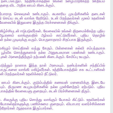
நடைப்பெறும்
.
உத்தியோகத்தில்
உங்கள்
உழைப்பிற்கேற்ற
ஊதியம்
த்ததை
விட
அதிக
லாபம்
கிடைக்கும்
.
ர்பாராத
செலவுகள்
உண்டாகும்
.
சுபகாரிய
முயற்சிகளில்
தடைகள்
தி
செய்ய
கடன்
வாங்க
நேரிடும்
.
உடன்
பிறந்தவர்கள்
மூலம்
உதவிகள்
வேலையில்
இதுவரை
இருந்த
பிரச்சனைகள்
நீங்கும்
.
ிழ்ச்சியுடன்
ஈடுபடுவீர்கள்
.
வேலையில்
உங்கள்
திறமைக்கேற்ற
புதிய
ஆபரணம்
வாங்குவதில்
ஆர்வம்
காட்டுவீர்கள்
.
புதிய
தொழில்
ள்
நல்ல
முடிவுக்கு
வரும்
.
பொருளாதாரம்
சிறப்பாக
இருக்கும்
.
மகிழும்
செய்திகள்
வந்து
சேரும்
.
பிள்ளைகள்
கல்வி
சம்பந்தமாக
.
பூர்வீக
சொத்துகளால்
நல்ல
அனுகூலமான
பலன்கள்
உண்டாகும்
.
புகள்
அனைத்திற்கும்
நற்பலன்
கிடைக்கும்
.
சேமிப்பு
உயரும்
.
டுத்தும்
நாளாக
இந்த
நாள்
அமையும்
.
நண்பர்களின்
சந்திப்பில்
ொருட்களை
வாங்கி
மகிழ்வீர்கள்
.
உத்தியோகத்தில்
சக
கூட்டாளிகள்
ன்
பிறந்தவர்கள்
உதவிக்கரம்
நீட்டுவர்
.
லாபம்
கிடைக்கும்
.
குடும்பத்தில்
கணவன்
மனைவிக்கு
இடையே
ும்
.
திருமண
சுபமுயற்சிகளில்
நல்ல
முன்னேற்றம்
ஏற்படும்
.
புதிய
ோகத்தில்
வேலைபளு
குறையும்
.
கடன்
பிரச்சினைகள்
தீரும்
.
்
.
சிலருக்கு
புதிய
சொத்து
வாங்கும்
யோகம்
கிட்டும்
.
உறவினர்கள்
ியோகஸ்தர்களுக்கு
பணிச்சுமை
குறையும்
.
வியாபார
வளர்ச்சிக்கான
ற்றோர்கள்
ஆதரவாக
இருப்பார்கள்
.