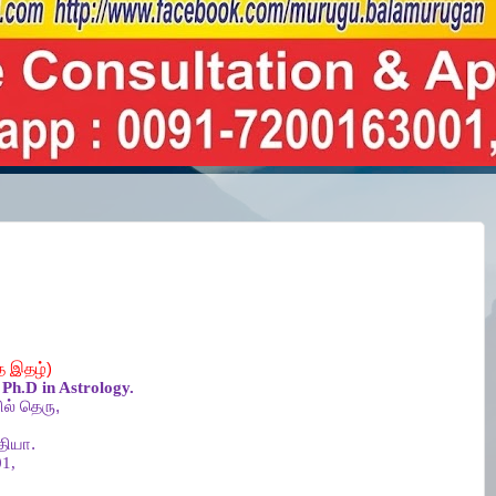
த
இதழ்
)
Ph.D in Astrology.
ல்
தெரு
,
தியா
.
1,