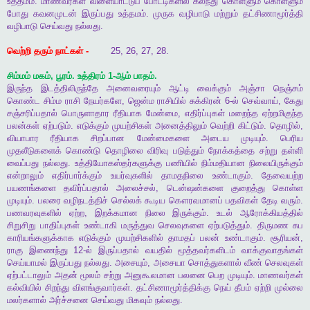
உத்தமம்
.
மாணவர்கள்
விளையாட்டுப்
போட்டிகளில்
கலந்து
கொள்ளும்
கொள்ளும்
போது
கவனமுடன்
இருப்பது
உத்தமம்
.
முருக
வழிபாடு
மற்றும்
தட்சிணாமூர்த்தி
வழிபாடு
செய்வது
நல்லது
.
வெற்றி
தரும்
நாட்கள்
-
25, 26, 27, 28.
சிம்மம்
மகம்
,
பூரம்
.
உத்திரம்
1-
ஆம்
பாதம்
.
இருந்த
இடத்திலிருந்தே
அனைவரையும்
ஆட்டி
வைக்கும்
அஞ்சா
நெஞ்சம்
கொண்ட
சிம்ம
ராசி
நேயர்களே
,
ஜென்ம
ராசியில்
சுக்கிரன்
6-
ல்
செவ்வாய்
,
கேது
சஞ்சரிப்பதால்
பொருளாதார
ரீதியாக
மேன்மை
,
எதிர்ப்புகள்
மறைந்த
ஏற்றமிகுந்த
பலன்கள்
ஏற்படும்
.
எடுக்கும்
முயற்சிகள்
அனைத்திலும்
வெற்றி
கிட்டும்
.
தொழில்
,
வியாபார
ரீதியாக
சிறப்பான
மேன்மைகளை
அடைய
முடியும்
.
பெரிய
முதலீடுகளைக்
கொண்டு
தொழிலை
விரிவு
படுத்தும்
நோக்கத்தை
சற்று
தள்ளி
வைப்பது
நல்லது
.
உத்தியோகஸ்தர்களுக்கு
பணியில்
நிம்மதியான
நிலையிருக்கும்
என்றாலும்
எதிர்பார்க்கும்
உயர்வுகளில்
தாமதநிலை
உண்டாகும்
.
தேவையற்ற
பயணங்களை
தவிர்ப்பதால்
அலைச்சல்
,
டென்ஷன்களை
குறைத்து
கொள்ள
முடியும்
.
பலரை
வழிநடத்திச்
செல்லக்
கூடிய
கௌரவமானப்
பதவிகள்
தேடி
வரும்
.
பணவரவுகளில்
ஏற்ற
,
இறக்கமான
நிலை
இருக்கும்
.
உடல்
ஆரோக்கியத்தில்
சிறுசிறு
பாதிப்புகள்
உண்டாகி
மருத்துவ
செலவுகளை
ஏற்படுத்தும்
.
திருமண
சுப
காரியங்களுக்காக
எடுக்கும்
முயற்சிகளில்
தாமதப்
பலன்
உண்டாகும்
.
சூரியன்
,
ராகு
இணைந்து
12-
ல்
இருப்பதால்
வயதில்
மூத்தவர்களிடம்
வாக்குவாதங்கள்
செய்யாமல்
இருப்பது
நல்லது
.
அசையும்
,
அசையா
சொத்துகளால்
வீண்
செலவுகள்
ஏற்பட்டாலும்
அதன்
மூலம்
சற்று
அனுகூலமான
பலனை
பெற
முடியும்
.
மாணவர்கள்
கல்வியில்
சிறந்து
விளங்குவார்கள்
.
தட்சிணாமூர்த்திக்கு
நெய்
தீபம்
ஏற்றி
முல்லை
மலர்களால்
அர்ச்சனை
செய்வது
மிகவும்
நல்லது
.