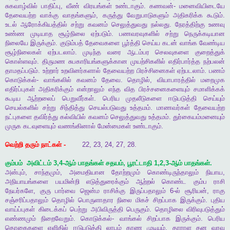
சுகவாழ்வில்
பாதிப்பு
,
வீண்
விரயங்கள்
உண்டாகும்
.
கணவன்
-
மனைவியிடையே
தேவையற்ற
வாக்கு
வாதங்களும்
,
கருத்து
வேறுபாடுகளும்
அதிகரிக்க
கூடும்
.
உடல்
ஆரோக்கியத்தில்
சற்று
கவனம்
செலுத்துவது
நல்லது
.
நேரத்திற்கு
உணவு
உண்ண
முடியாத
சூழ்நிலை
ஏற்படும்
.
பணவரவுகளில்
சற்று
நெருக்கடியான
நிலையே
இருக்கும்
.
குடும்பத்
தேவைகளை
பூர்த்தி
செய்ய
கடன்
வாங்க
வேண்டிய
சூழ்நிலைகள்
ஏற்படலாம்
.
முடிந்த
வரை
ஆடம்பர
செலவுகளை
குறைத்துக்
கொள்ளவும்
.
திருமண
சுபகாரியங்களுக்கான
முயற்சிகளில்
எதிர்பார்த்த
நற்பலன்
தாமதப்படும்
.
உற்றார்
உறவினர்களால்
தேவையற்ற
பிரச்சினைகள்
ஏற்படலாம்
.
பணம்
கொடுக்கல்
-
வாங்கலில்
கவனம்
தேவை
.
தொழில்
,
வியாபாரத்தில்
மறைமுக
எதிர்ப்புகள்
அதிகரிக்கும்
என்றாலும்
எந்த
வித
பிரச்சனைகளையும்
சமாளிக்கக்
கூடிய
ஆற்றலைப்
பெறுவீர்கள்
.
பெரிய
முதலீடுகளை
ஈடுபடுத்தி
செய்யும்
செயல்களில்
சற்று
சிந்தித்து
செயல்படுவது
உத்தமம்
.
மாணவர்கள்
தேவையற்ற
நட்புகளை
தவிர்த்து
கல்வியில்
கவனம்
செலுத்துவது
உத்தமம்
.
துர்கையம்மனையும்
முருக
கடவுளையும்
வணங்கினால்
மேன்மைகள்
உண்டாகும்
.
வெற்றி
தரும்
நாட்கள்
-
22, 23, 24, 27, 28.
கும்பம்
அவிட்டம்
3,4-
ஆம்
பாதங்கள்
சதயம்
,
பூரட்டாதி
1,2,3-
ஆம்
பாதங்கள்
.
அன்பும்
,
சாந்தமும்
,
அமைதியான
தோற்றமும்
கொண்டிருந்தாலும்
நியாய
,
அநியாயங்களை
பயமின்றி
எடுத்துரைக்கும்
ஆற்றல்
கொண்ட
கும்ப
ராசி
நேயர்களே
,
குரு
பார்வை
ஜென்ம
ராசிக்கு
இருப்பதாலும்
6-
ல்
சூரியன்
,
ராகு
சஞ்சரிப்பதாலும்
தொழில்
பொருளாதார
நிலை
மிகச்
சிறப்பாக
இருக்கும்
.
புதிய
வாய்ப்புகள்
கிடைக்கப்
பெற்று
அபிவிருத்தி
பெருகும்
.
தொழிலை
விரிவுபடுத்தும்
எண்ணமும்
நிறைவேறும்
.
கொடுக்கல்
-
வாங்கல்
சிறப்பாக
இருக்கும்
.
பெரிய
தொகைகளை
எளிதில்
ஈடுபடுத்தி
லாபம்
காண
முடியும்
.
தாராள
தன
வரவு