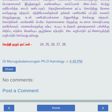
பொறாமைகள்
இருந்தாலும்
வரவேண்டிய
வாய்ப்புகள்
கிடைக்கப்
பெற்று
எதிர்பார்த்த
லாபம்
உண்டாகும்
.
தொழிலாளர்களை
தட்டி
கொடுத்து
வேலை
வாங்குவது
உத்தமம்
.
உத்தியோகஸ்தர்கள்
தங்கள்
பணிகளில்
மட்டும்
கவனம்
செலுத்துவது
,
உடன்
பணிபுரிபவர்களை
அனுசரித்து
செல்வது
உத்தமம்
.
கொடுக்கல்
-
வாங்கலில்
பெரிய
தொகைகளை
பிறருக்கு
கடனாக
கொடுப்பதை
தவிர்க்கவும்
.
மாணவர்களுக்கு
ஏற்பட
கூடிய
உடல்நலக்
குறைவுகளால்
பள்ளிக்கு
விடுப்பு
எடுக்க
வேண்டிய
சூழ்நிலை
ஏற்படும்
.
சிவ
வழிபாடும்
தட்சிணாமூர்த்தி
வழிபாடும்
செய்வது
நல்லது
.
வெற்றி
தரும்
நாட்கள்
-
24, 25, 26, 27, 28.
Dr.Murugubalamurugan Ph.D Astrology
at
4:45 PM
Share
No comments:
Post a Comment
‹
›
Home