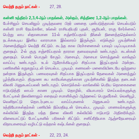
வெற்றி
தரும்
நாட்கள்
-
27, 28.
கன்னி
உத்திரம்
2,3,4-
ஆம்
பாதங்கள்
,
அஸ்தம்
,
சித்திரை
1,2-
ஆம்
பாதங்கள்
.
பேச்சிலும்
செயலிலும்
முடிந்தவரை
பிறர்
மனதை
புண்படுத்தாமல்
செயல்படும்
கன்னி
ராசி
நேயர்களே
,
உங்கள்
ராசியதிபதி
புதன்
,
சூரியன்
,
ராகு
சேர்க்கைப்
பெற்று
லாப
ஸ்தானமான
11-
ல்
சஞ்சரிப்பதால்
நீங்கள்
நினைத்ததெல்லாம்
நடக்ககூடிய
இனிய
வாராமாக
இவ்வாரம்
இருக்கும்
.
எடுக்கும்
முயற்சிகள்
அனைத்திலும்
வெற்றி
கிட்டும்
.
கடந்த
கால
பிரச்சனைகள்
யாவும்
படிப்படியாகக்
குறையும்
. 2-
ல்
குரு
சஞ்சரிப்பதால்
தாராள
தனவரவுகள்
உண்டாகும்
.
கடன்கள்
குறையும்
.
பொன்
பொருள்
சேரும்
.
அசையும்
,
அசையா
சொத்துகள்
வாங்கும்
வாய்ப்பு
உண்டாகும்
.
உடல்
ஆரோக்கியமும்
சிறப்பாக
இருப்பதால்
அன்றாட
பணிகளில்
சுறுசுறுப்புடன்
செயல்பட
முடியும்
.
கணவன்
-
மனைவியிடையே
ஒற்றுமை
நன்றாக
இருக்கும்
.
பணவரவுகள்
சிறப்பாக
இருப்பதால்
தேவைகள்
அனைத்தும்
பூர்த்தியாகும்
.
திருமண
சுப
காரியங்களுக்கான
முயற்சிகளில்
இருந்த
தடைகள்
விலகி
அனுகூலப்பலன்
உண்டாகும்
.
கொடுக்கல்
-
வாங்கலில்
பெரிய
தொகைகளை
ஈடுபடுத்தி
லாபம்
காண
முடியும்
.
தொழில்
,
வியாபாரம்
செய்பவர்களுக்கு
போட்டிகள்
நிலவினாலும்
எதையும்
சமாளிக்கும்
ஆற்றலைப்
பெறுவீர்கள்
.
வெளியூர்
,
வெளிநாட்டு
தொடர்புடைய
வாய்ப்புகளால்
அனுகூலம்
உண்டாகும்
.
உத்தியோகஸ்தர்கள்
பணியில்
நிம்மதியுடன்
செயல்பட
முடியும்
.
மாணவர்களுக்கு
கல்வியில்
இருந்த
மந்த
நிலை
விலகி
கல்வியில்
ஈடுபாடு
அதிகரிக்கும்
.
விளையாட்டுப்
போட்டிகளில்
பரிசுகள்
கிட்டும்
.
சனிப்ரீதியாக
ஆஞ்சநேயரையும்
விநாயகரையும்
வழிபட்டு
வந்தால்
கஷ்டங்கள்
குறையும்
.
வெற்றி
தரும்
நாட்கள்
-
22, 23, 24.