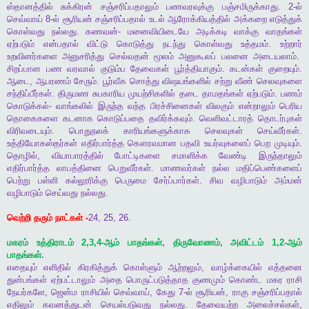
ஸ்தானத்தில்
சுக்கிரன்
சஞ்சரிப்பதாலும்
பணவரவுக்கு
பஞ்சமிருக்காது
. 2-
ல்
செவ்வாய்
8-
ல்
சூரியன்
சஞ்சரிப்பதால்
உடல்
ஆரோக்கியத்தில்
அக்கறை
எடுத்துக்
கொள்வது
நல்லது
.
கணவன்
-
மனைவியிடையே
அடிக்கடி
வாக்கு
வாதங்கள்
ஏற்படும்
என்பதால்
விட்டு
கொடுத்து
நடந்து
கொள்வது
உத்தமம்
.
உற்றார்
உறவினர்களை
அனுசரித்து
செல்வதன்
மூலம்
அனுகூலப்
பலனை
அடையலாம்
.
சிறப்பான
பண
வரவால்
குடும்ப
தேவைகள்
பூர்த்தியாகும்
.
கடன்கள்
குறையும்
.
ஆடை
,
ஆபரணம்
சேரும்
.
பூர்வீக
சொத்து
விஷயங்களில்
சற்று
வீண்
செலவுகளை
சந்திப்பீர்கள்
.
திருமண
சுபகாரிய
முயற்சிகளில்
தடை
தாமதங்கள்
ஏற்படும்
.
பணம்
கொடுக்கல்
-
வாங்கலில்
இருந்த
வந்த
பிரச்சினைகள்
விலகும்
என்றாலும்
பெரிய
தொகைகளை
கடனாக
கொடுப்பதை
தவிர்க்கவும்
.
வெளிவட்டாரத்
தொடர்புகள்
விரிவடையும்
.
பொதுநலக்
காரியங்களுக்காக
செலவுகள்
செய்வீர்கள்
.
உத்தியோகஸ்தர்கள்
எதிர்பார்த்த
கௌரவமான
பதவி
உயர்வுகளைப்
பெற
முடியும்
.
தொழில்
,
வியாபாரத்தில்
போட்டிகளை
சமாளிக்க
வேண்டி
இருந்தாலும்
எதிர்பார்த்த
லாபத்தினை
பெறுவீர்கள்
.
மாணவர்கள்
நல்ல
மதிப்பெண்களைப்
பெற்று
பள்ளி
கல்லூரிக்கு
பெருமை
சேர்ப்பார்கள்
.
சிவ
வழிபாடும்
அம்மன்
வழிபாடும்
செய்வது
நல்லது
.
வெற்றி
தரும்
நாட்கள்
-
24, 25, 26.
மகரம்
உத்திராடம்
2,3,4-
ஆம்
பாதங்கள்
,
திருவோணம்
,
அவிட்டம்
1,2-
ஆம்
பாதங்கள்
.
எதையும்
எளிதில்
கிரகித்துக்
கொள்ளும்
ஆற்றலும்
,
வாழ்க்கையில்
எத்தனை
துன்பங்கள்
ஏற்பட்டாலும்
அதை
பொருட்படுத்தாத
குணமும்
கொண்ட
மகர
ராசி
நேயர்களே
,
ஜென்ம
ராசியில்
செவ்வாய்
,
கேது
7-
ல்
சூரியன்
,
ராகு
சஞ்சரிப்பதால்
எதிலும்
கவனத்துடன்
செயல்படுவது
நல்லது
.
தேவையற்ற
அலைச்சல்கள்
,