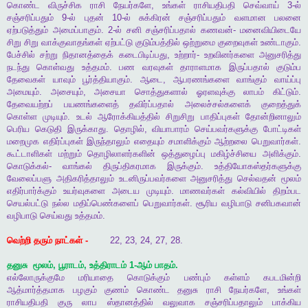
கொண்ட
விருச்சிக
ராசி
நேயர்களே
,
உங்கள்
ராசியதிபதி
செவ்வாய்
3-
ல்
சஞ்சரிப்பதும்
9-
ல்
புதன்
10-
ல்
சுக்கிரன்
சஞ்சரிப்பதும்
வளமான
பலனை
ஏற்படுத்தும்
அமைப்பாகும்
. 2-
ல்
சனி
சஞ்சரிப்பதால்
கணவன்
-
மனைவியிடையே
சிறு
சிறு
வாக்குவாதங்கள்
ஏற்பட்டு
குடும்பத்தில்
ஒற்றுமை
குறைவுகள்
உண்டாகும்
.
பேச்சில்
சற்று
நிதானத்தைக்
கடைபிடிப்பது
,
உற்றார்
-
உறவினர்களை
அனுசரித்து
நடந்து
கொள்வது
உத்தமம்
.
பண
வரவுகள்
தாராளமாக
இருப்பதால்
குடும்ப
தேவைகள்
யாவும்
பூர்த்தியாகும்
.
ஆடை
,
ஆபரணங்களை
வாங்கும்
வாய்ப்பு
அமையும்
.
அசையும்
,
அசையா
சொத்துகளால்
ஓரளவுக்கு
லாபம்
கிட்டும்
.
தேவையற்றப்
பயணங்களைத்
தவிர்ப்பதால்
அலைச்சல்களைக்
குறைத்துக்
கொள்ள
முடியும்
.
உடல்
ஆரோக்கியத்தில்
சிறுசிறு
பாதிப்புகள்
தோன்றினாலும்
பெரிய
கெடுதி
இருக்காது
.
தொழில்
,
வியாபாரம்
செய்பவர்களுக்கு
போட்டிகள்
மறைமுக
எதிர்ப்புகள்
இருந்தாலும்
எதையும்
சமாளிக்கும்
ஆற்றலை
பெறுவார்கள்
.
கூட்டாளிகள்
மற்றும்
தொழிலாளர்களின்
ஒத்துழைப்பு
மகிழ்ச்சியை
அளிக்கும்
.
கொடுக்கல்
-
வாங்கல்
திருப்திகரமாக
இருக்கும்
.
உத்தியோகஸ்தர்களுக்கு
வேலைப்பளு
அதிகரித்தாலும்
உடனிருப்பவர்களை
அனுசரித்து
செல்வதன்
மூலம்
எதிர்பார்க்கும்
உயர்வுகளை
அடைய
முடியும்
.
மாணவர்கள்
கல்வியில்
திறம்பட
செயல்பட்டு
நல்ல
மதிப்பெண்களைப்
பெறுவார்கள்
.
சூரிய
வழிபாடு
சனிபகவான்
வழிபாடு
செய்வது
உத்தமம்
.
வெற்றி
தரும்
நாட்கள்
-
22, 23, 24, 27, 28.
தனுசு
மூலம்
,
பூராடம்
,
உத்திராடம்
1-
ஆம்
பாதம்
.
எல்லோருக்குமே
மரியாதை
கொடுக்கும்
பண்பும்
கள்ளம்
கபடமின்றி
ஆத்மார்த்தமாக
பழகும்
குணம்
கொண்ட
தனுசு
ராசி
நேயர்களே
,
உங்கள்
ராசியதிபதி
குரு
லாப
ஸ்தானத்தில்
வலுவாக
சஞ்சரிப்பதாலும்
பாக்கிய