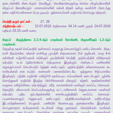
தடையின்றிக்
கிடைக்கும்
.
வெளியூர்
,
வெளிநாடுகளுக்கு
செல்ல
விரும்புவோரின்
விருப்பம்
நிறைவேறும்
.
மாணவர்களின்
கல்வி
திறன்
நன்கு
வளர்ச்சி
அடைந்து
நல்ல
மதிப்பெண்களை
பெற
முடியும்
.
துர்கையம்மன்
வழிபாடு
செய்வது
உத்தமம்
.
வெற்றி
தரும்
நாட்கள்
-
27, 28.
சந்திராஷ்டமம்
-
22-07-2018
அதிகாலை
04.14
மணி
முதல்
24-07-2018
மதியம்
03.25
மணி
வரை
.
ரிஷபம்
கிருத்திகை
2,3,4-
ஆம்
பாதங்கள்
ரோகிணி
,
மிருகசீரிஷம்
1,2-
ஆம்
பாதங்கள்
.
பிறருக்கு
உதவி
செய்வதில்
தன்னலம்
கருதாது
செயலாற்றும்
பண்பு
கொண்ட
ரிஷப
ராசி
நேயர்களே
,
உங்கள்
ராசிக்கு
முயற்சி
ஸ்தானமான
3-
ல்
சூரியன்
,
ராகு
4-
ல்
சுக்கிரன்
சஞ்சரிப்பதால்
எடுக்கும்
முயற்சியில்
வெற்றி
,
குடும்பத்தில்
சந்தோஷம்
ஏற்படும்
.
உடல்
ஆரோக்கியம்
அற்புதமாக
இருக்கும்
.
அன்றாடப்
பணிகளில்
சுறுசுறுப்பாகச்
செயல்படும்
ஆற்றல்
உண்டாகும்
.
குடும்பத்தில்
மங்களகரமான
சுப
காரியங்கள்
கை
கூடும்
.
கணவன்
-
மனைவியிடையே
ஒற்றுமை
சிறப்பாகவே
இருக்கும்
.
புத்திர
வழியில்
மகிழ்ச்சி
தரக்கூடிய
சம்பவங்கள்
நடைபெறும்
.
பூர்வீக
சொத்துகள்
வழியில்
இருந்த
பிரச்சினைகள்
விலகும்
.
உற்றார்
,
உறவினர்களின்
வருகை
மகிழ்ச்சியை
ஏற்படுத்தும்
.
வீடு
,
வாகனங்கள்
வாங்கும்
வாய்ப்பு
அமையும்
.
தொழில்
,
வியாபாரம்
செய்பவர்களுக்கு
கூட்டாளிகளால்
அனுகூலமான
பலன்கள்
ஏற்படும்
.
புதிய
ஒப்பந்தங்களில்
கையெழுத்திடும்
வாய்ப்பு
அமையும்
.
பயணங்களாலும்
அனுகூலம்
உண்டாகும்
.
உத்தியோகஸ்தர்கள்
எதிர்பார்த்த
இடமாற்றங்களைப்
பெறுவர்
.
பணியில்
வேலைபளு
குறைவாகவே
இருக்கும்
.
பொருளாதார
உயர்வுகளால்
கடன்கள்
சற்று
குறையும்
.
கொடுக்கல்
-
வாங்கல்
சரளமாக
நடைபெறும்
.
கொடுத்த
வாக்கை
காபாற்ற
முடியும்
.
மாணவர்கள்