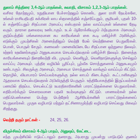
துலாம்
சித்திரை
3,4-
ஆம்
பாதங்கள்
,
சுவாதி
,
விசாகம்
1,2,3-
ஆம்
பாதங்கள்
.
வசீகர
தோற்றமும்
,
உறுதியான
பேச்சாற்றலும்
கொண்ட
துலா
ராசி
நேயர்களே
,
உங்கள்
ராசியதிபதி
சுக்கிரன்
லாப
ஸ்தானத்தில்
சஞ்சரிப்பதும்
,
சூரியன்
,
புதன்
10-
ல்
சஞ்சரிப்பதும்
சிறப்பான
அமைப்பு
என்பதால்
நல்ல
வாய்ப்புகள்
உங்களை
தேடி
வரும்
.
தாராள
தனவரவு
உண்டாகும்
.
உடல்
ஆரோக்கியமும்
அற்புதமாக
அமையும்
.
குடும்பத்தில்
மங்களகரமான
சுப
காரியங்கள்
கை
கூடி
மகிழ்ச்சி
அளிக்கும்
.
எடுக்கும்
முயற்சிகள்
அனைத்திலும்
வெற்றி
மேல்
வெற்றிகளை
பெறுவீர்கள்
.
பொன்
,
பொருள்
சேரும்
.
கணவன்
-
மனைவியிடையே
சிறப்பான
ஒற்றுமை
நிலவும்
.
உற்றார்
உறவினர்களும்
அனுகூலமாக
செயல்படுவதால்
மகிழ்ச்சி
நிலவும்
.
நினைத்த
காரியங்களையும்
நிறைவேற்றி
விட
முடியும்
.
வெளியூர்
,
வெளிநாடுகளுக்கு
செல்லும்
வாய்ப்பு
அமையும்
.
புத்திர
வழியில்
பூரிப்பும்
,
பூர்வீக
சொத்துகளால்
அனுகூலமும்
உண்டாகும்
.
சிலருக்கு
அசையும்
,
அசையா
சொத்துகள்
வாங்கும்
வாய்ப்பும்
கிட்டும்
.
தொழில்
,
வியாபாரம்
செய்பவர்களுக்கு
நல்ல
லாபம்
கிடைக்கும்
.
கூட்டாளிகளும்
ஆதரவாக
செயல்படுவதால்
அபிவிருத்தி
பெருகும்
.
உத்தியோகத்தில்
இருப்பவர்கள்
பணயில்
திறம்பட
செயல்பட்டு
உயரதிகாரிகளின்
பாராட்டுதல்களை
பெறுவார்கள்
.
எதிர்பார்க்கும்
கௌரவமான
பதவி
உயர்வுகளும்
கிட்டும்
.
மாணவர்கள்
நல்ல
மதிப்பெண்களை
பெற்று
பெற்றோர்
ஆசிரியர்களின்
பாராட்டுதல்களைப்
பெறுவார்கள்
.
முருக
வழிபாடு
மற்றும்
தட்சிணாமூர்த்தி
வழிபாடு
செய்வது
மிகவும்
சிறந்தது
.
வெற்றி
தரும்
நாட்கள்
-
24, 25, 26.
விருச்சிகம்
விசாகம்
4-
ஆம்
பாதம்
,
அனுஷம்
,
கேட்டை
.
எந்த
முயற்சியில்
ஈடுபட்டாலும்
தளராது
,
அயராது
முயன்று
பாடுபடும்
குணம்