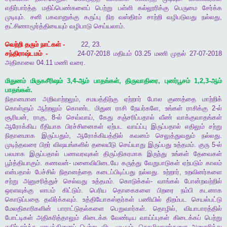
எதிர்பார்த்த
மதிப்பெண்களைப்
பெற்று
பள்ளி
கல்லூரிக்கு
பெருமை
சேர்க்க
முடியும்
.
சனி
பகவானுக்கு
கருப்பு
நிற
வஸ்திரம்
சாற்றி
வழிபடுவது
நல்லது
,
தட்சிணாமூர்த்தியையும்
வழிபாடு
செய்யலாம்
.
வெற்றி
தரும்
நாட்கள்
-
22, 23.
சந்திராஷ்டமம்
-
24-07-2018
மதியம்
03.25
மணி
முதல்
27-07-2018
அதிகாலை
04.11
மணி
வரை
.
மிதுனம்
மிருகசீரிஷம்
3,4-
ஆம்
பாதங்கள்
,
திருவாதிரை
,
புனர்பூசம்
1,2,3-
ஆம்
பாதங்கள்
.
நிதானமான
அறிவாற்றலும்
,
சமயத்திற்கு
ஏற்றார்
போல
குணத்தை
மாற்றிக்
கொள்ளும்
ஆற்றலும்
கொண்ட
மிதுன
ராசி
நேயர்களே
,
உங்கள்
ராசிக்கு
2-
ல்
சூரியன்
,
ராகு
, 8-
ல்
செவ்வாய்
,
கேது
சஞ்சரிப்பதால்
வீண்
வாக்குவாதங்கள்
ஆரோக்கிய
ரீதியாக
பிரச்சினைகள்
ஏற்பட
வாய்ப்பு
இருப்பதால்
எதிலும்
சற்று
நிதானமாக
இருப்பதும்
,
ஆரோக்கியத்தில்
கவனம்
செலுத்துவதும்
நல்லது
.
முடிந்தவரை
பிறர்
விஷயங்களில்
தலையீடு
செய்யாது
இருப்பது
உத்தமம்
.
குரு
5-
ல்
பலமாக
இருப்பதால்
பணவரவுகள்
திருப்திகரமாக
இருந்து
உங்கள்
தேவைகள்
பூர்த்தியாகும்
.
கணவன்
-
மனைவியிடையே
கருத்து
வேறுபாடுகள்
ஏற்படும்
காலம்
என்பதால்
பேச்சில்
நிதானத்தை
கடைப்பிடிப்பது
நல்லது
.
உற்றார்
,
உறவினர்களை
சற்று
அனுசரித்துச்
செல்வது
உத்தமம்
.
கொடுக்கல்
-
வாங்கல்
போன்றவற்றில்
ஒரளவுக்கு
லாபம்
கிட்டும்
.
பெரிய
தொகைகளை
பிறரை
நம்பி
கடனாக
கொடுப்பதை
தவிர்க்கவும்
.
உத்தியோகஸ்தர்கள்
பணியில்
திறம்பட
செயல்பட்டு
மேலதிகாரிகளின்
பாராட்டுதல்களை
பெறுவார்கள்
.
தொழில்
,
வியாபாரத்தில்
போட்டிகள்
அதிகரித்தாலும்
கிடைக்க
வேண்டிய
வாய்ப்புகள்
கிடைக்கப்
பெற்று
எதிர்பார்த்த
லாபத்தினைப்
பெற்று
விட
முடியும்
.
தொழிலாளர்களை
அனுசரித்து