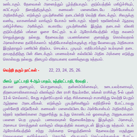
உண்டாகும்
.
தேவைகள்
அனைத்தும்
பூர்த்தியாகும்
.
குடும்பத்தில்
மகிழ்ச்சியும்
,
சுபிட்சமும்
நிறைந்திருக்கும்
.
கணவன்
-
மனைவிடையே
அன்யோன்யம்
அதிகரிக்கும்
.
எடுக்கும்
முயற்சிகளில்
தடையின்றி
வெற்றி
கிடைக்கும்
.
சிலருக்கு
வண்டி
,
வாகனங்கள்
வாங்கும்
யோகம்
உண்டாகும்
.
உற்றார்
உறவினர்கள்
ஆதரவு
மகிழ்ச்சியை
அளிக்கும்
.
சுபகாரிய
முயற்சிகளில்
இருந்த
தடைகள்
விலகி
குடும்பத்தில்
மங்கள
ஓசை
கேட்கும்
.
உடல்
ஆரோக்கியத்தில்
சற்று
கவனம்
செலுத்துவது
நல்லது
.
தேவையற்ற
பயணங்களை
குறைத்து
கொள்வதால்
அலைச்சலை
தவிர்க்கலாம்
.
உத்தியோகஸ்தர்களுக்கு
சற்று
வேலைபளு
அதிகமாக
இருந்தாலும்
பணியில்
திறம்பட
செயல்பட
முடியும்
.
எதிர்பார்க்கும்
உயர்வுகள்
தடை
தாமதத்திற்கு
பின்
கிடைக்கும்
.
மாணவர்கள்
கல்வியில்
அதிக
அக்கரை
எடுத்து
கொள்வது
நல்லது
.
தினமும்
விநாயகரை
வணங்குவது
உத்தமம்
.
வெற்றி
தரும்
நாட்கள்
-
22, 23, 24, 25, 26.
மீனம்
பூரட்டாதி
4-
ஆம்
பாதம்
,
உத்திரட்டாதி
,
ரேவதி
.
தயாள
குணமும்
,
பொறுமையும்
,
தன்னம்பிக்கையும்
,
உடையவர்களாவும்
,
திறமைசாலிகளாகவும்
விளங்கும்
மீன
ராசி
நேயர்களே
,
உங்கள்
ராசிக்கு
5-
ல்
புதன்
11-
ல்
செவ்வாய்
,
கேது
சஞ்சரிப்பதால்
எந்த
சிக்கலையும்
சமாளித்து
வெற்றி
பெறும்
ஆற்றலை
அடைவீர்கள்
.
எடுக்கும்
முயற்சிகளிலும்
எதிர்நீச்சல்
போட்டாவது
முன்னேறி
விடுவீர்கள்
.
கணவன்
-
மனைவியிடையே
அன்யோன்யம்
அதிகரிக்கும்
.
உற்றார்
உறவினர்களை
அனுசரித்து
நடந்து
கொண்டால்
ஓரளவுக்கு
அனுகூலமான
பலனை
பெற
முடியும்
.
பணவரவுகள்
தேவைகேற்றபடி
இருக்கும்
.
அசையும்
,
அசையா
சொத்துகள்
வாங்கும்
விஷயத்தில்
கவனமுடன்
இருப்பது
உத்தமம்
.
உடல்
ஆரோக்கியத்தில்
சற்று
அக்கறை
செலுத்தினால்
தேவையற்ற
மருத்துவ
செலவுகளை
தவிர்க்கலாம்
.
தொழில்
,
வியாபாரம்
செய்பவர்களுக்கு
போட்டி