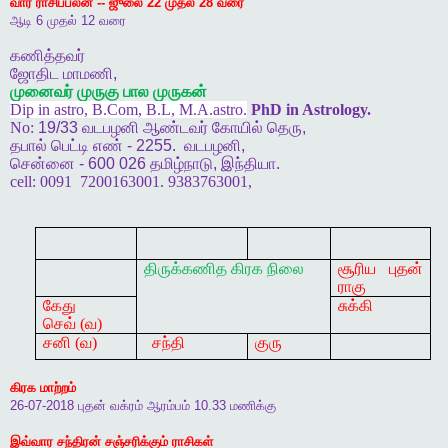
வார
ராசிப்பலன்
--
ஜுலை
22
முதல்
28
வரை
ஆடி
6
முதல்
12
வரை
கணித்தவர்
ஜோதிட
மாமணி
,
முனைவர்
முருகு
பால
முருகன்
Dip in astro, B.Com, B.L, M.A.astro.
PhD in Astrology.
No:
19/33
வடபழனி
ஆண்டவர்
கோயில்
தெரு
,
தபால்
பெட்டி
எண்
- 2255.
வடபழனி
,
சென்னை
- 600 026
தமிழ்நாடு
,
இந்தியா
.
cell:
0091
7200163001. 9383763001,
திருக்கணித
கிரக
நிலை
சூரிய புதன்
ராகு
கேது
சுக்கி
செவ் (வ)
சனி (வ)
சந்தி
குரு
கிரக
மாற்றம்
26-07-2018
புதன்
வக்ரம்
ஆரம்பம்
10.33
மணிக்கு
இவ்வார
சந்திரன்
சஞ்சரிக்கும்
ராசிகள்