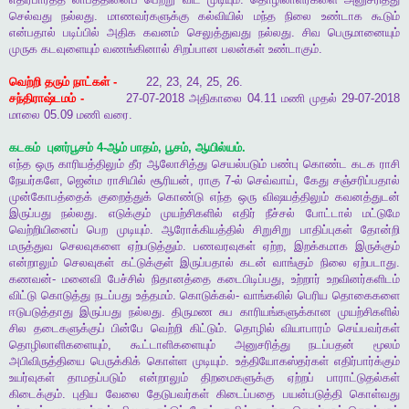
செல்வது
நல்லது
.
மாணவர்களுக்கு
கல்வியில்
மந்த
நிலை
உண்டாக
கூடும்
என்பதால்
படிப்பில்
அதிக
கவனம்
செலுத்துவது
நல்லது
.
சிவ
பெருமானையும்
முருக
கடவுளையும்
வணங்கினால்
சிறப்பான
பலன்கள்
உண்டாகும்
.
வெற்றி
தரும்
நாட்கள்
-
22, 23, 24, 25, 26.
சந்திராஷ்டமம்
-
27-07-2018
அதிகாலை
04.11
மணி
முதல்
29-07-2018
மாலை
05.09
மணி
வரை
.
கடகம்
புனர்பூசம்
4-
ஆம்
பாதம்
,
பூசம்
,
ஆயில்யம்
.
எந்த
ஒரு
காரியத்திலும்
தீர
ஆலோசித்து
செயல்படும்
பண்பு
கொண்ட
கடக
ராசி
நேயர்களே
,
ஜென்ம
ராசியில்
சூரியன்
,
ராகு
7-
ல்
செவ்வாய்
,
கேது
சஞ்சரிப்பதால்
முன்கோபத்தைக்
குறைத்துக்
கொண்டு
எந்த
ஒரு
விஷயத்திலும்
கவனத்துடன்
இருப்பது
நல்லது
.
எடுக்கும்
முயற்சிகளில்
எதிர்
நீச்சல்
போட்டால்
மட்டுமே
வெற்றியினைப்
பெற
முடியும்
.
ஆரோக்கியத்தில்
சிறுசிறு
பாதிப்புகள்
தோன்றி
மருத்துவ
செலவுகளை
ஏற்படுத்தும்
.
பணவரவுகள்
ஏற்ற
,
இறக்கமாக
இருக்கும்
என்றாலும்
செலவுகள்
கட்டுக்குள்
இருப்பதால்
கடன்
வாங்கும்
நிலை
ஏற்படாது
.
கணவன்
-
மனைவி
பேச்சில்
நிதானத்தை
கடைபிடிப்பது
,
உற்றார்
உறவினர்களிடம்
விட்டு
கொடுத்து
நடப்பது
உத்தமம்
.
கொடுக்கல்
-
வாங்கலில்
பெரிய
தொகைகளை
ஈடுபடுத்தாது
இருப்பது
நல்லது
.
திருமண
சுப
காரியங்களுக்கான
முயற்சிகளில்
சில
தடைகளுக்குப்
பின்பே
வெற்றி
கிட்டும்
.
தொழில்
வியாபாரம்
செய்பவர்கள்
தொழிலாளிகளையும்
,
கூட்டாளிகளையும்
அனுசரித்து
நடப்பதன்
மூலம்
அபிவிருத்தியை
பெருக்கிக்
கொள்ள
முடியும்
.
உத்தியோகஸ்தர்கள்
எதிர்பார்க்கும்
உயர்வுகள்
தாமதப்படும்
என்றாலும்
திறமைகளுக்கு
ஏற்றப்
பாராட்டுதல்கள்
கிடைக்கும்
.
புதிய
வேலை
தேடுபவர்கள்
கிடைப்பதை
பயன்படுத்தி
கொள்வது