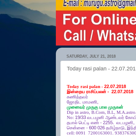
SATURDAY, JULY 21, 2018
Today rasi palan - 22.07.20
Today rasi palan -
22.07.2018
இன்றைய ராசிப்பலன்
-
22.07.2018
கணித்தவர்
ஜோதிட
மாமணி
,
முனைவர்
முருகு
பால
முருகன்
Dip in astro, B.Com, B.L, M.A.astro
No:
19/33
வடபழனி
ஆண்டவர்
கோயி
தபால்
பெட்டி
எண்
- 2255.
வடபழனி
,
சென்னை
- 600 026
தமிழ்நாடு
,
இந்த
cell:
0091
7200163001. 938376300