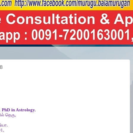
18
.
PhD in Astrology.
ல்
தெரு
,
ியா
.
1,