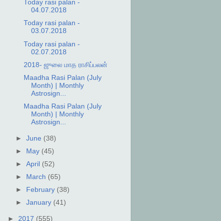
Today rasi palan -
04.07.2018
Today rasi palan -
03.07.2018
Today rasi palan -
02.07.2018
2018- ஜுலை மாத ராசிப்பலன்
Maadha Rasi Palan (July
Month) | Monthly
Astrosign...
Maadha Rasi Palan (July
Month) | Monthly
Astrosign...
►
June
(38)
►
May
(45)
►
April
(52)
►
March
(65)
►
February
(38)
►
January
(41)
►
2017
(555)