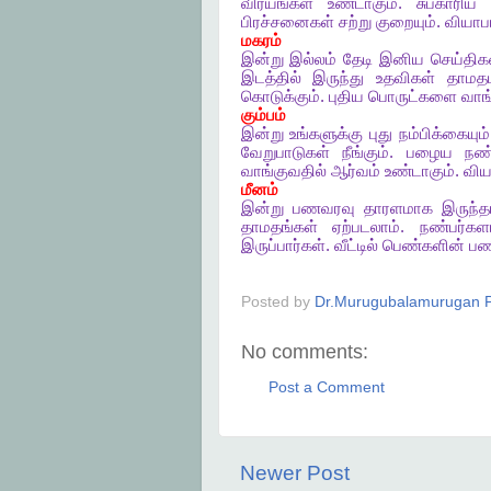
விரயங்கள்
உண்டாகும்
.
சுபகாரிய
பிரச்சனைகள்
சற்று
குறையும்
.
வியாப
மகரம்
இன்று
இல்லம்
தேடி
இனிய
செய்திக
இடத்தில்
இருந்து
உதவிகள்
தாமதம
கொடுக்கும்
.
புதிய
பொருட்களை
வாங
கும்பம்
இன்று
உங்களுக்கு
புது
நம்பிக்கையும்
வேறுபாடுகள்
நீங்கும்
.
பழைய
நண்
வாங்குவதில்
ஆர்வம்
உண்டாகும்
.
விய
மீனம்
இன்று
பணவரவு
தாரளமாக
இருந்த
தாமதங்கள்
ஏற்படலாம்
.
நண்பர்கள
இருப்பார்கள்
.
வீட்டில்
பெண்களின்
பண
Posted by
Dr.Murugubalamurugan P
No comments:
Post a Comment
Newer Post