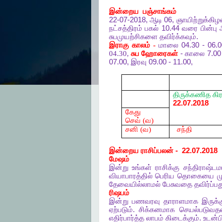
இன்றைய
பஞ்சாங்கம்
22-07-2018,
ஆடி
06,
ஞாயிற்றுக்கி
நட்சத்திரம்
பகல்
10.44
வரை
பின்பு
சுபமுயற்சிகளை
தவிர்க்கவும்
.
இராகு
காலம் -
மாலை
04.30 - 06.
04.30,
சுப
ஹோரைகள்
-
காலை
7.00 
07.00,
இரவு
09.00 - 11.00,
திருக்கணித
கி
22.07.2018
கேது
செவ் (வ)
சனி (வ)
சந்தி
இன்றைய
ராசிப்பலன்
-
22.07.2018
மேஷம்
இன்று
உங்கள்
ராசிக்கு
சந்திராஷ்டம
வியாபாரத்தில்
பெரிய
தொகையை
ம
தேவையில்லாமல்
பேசுவதை
தவிர்ப்பத
ரிஷபம்
இன்று
பணவரவு
தாராளமாக
இருக்க
ஏற்படும்
.
சிக்கனமாக
செயல்படுவத
எதிர்பார்த்த
லாபம்
கிடைக்கும்
.
உடன்ப