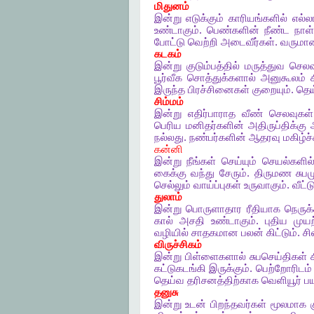
மிதுனம்
இன்று
எடுக்கும்
காரியங்களில்
எல்ல
உண்டாகும்
.
பெண்களின்
நீண்ட
நாள்
போட்டு
வெற்றி
அடைவீர்கள்
.
வருமா
கடகம்
இன்று
குடும்பத்தில்
மருத்துவ
செலவ
பூர்வீக
சொத்துக்களால்
அனுகூலம்
க
இருந்த
பிரச்சினைகள்
குறையும்
.
தெ
சிம்மம்
இன்று
எதிர்பாராத
வீண்
செலவுகள்
பெரிய
மனிதர்களின்
அதிருப்திக்கு
நல்லது
.
நண்பர்களின்
ஆதரவு
மகிழ்ச
கன்னி
இன்று
நீங்கள்
செய்யும்
செயல்களில
கைக்கு
வந்து
சேரும்
.
திருமண
சுப
செல்லும்
வாய்ப்புகள்
உருவாகும்
.
வீட்ட
துலாம்
இன்று
பொருளாதார
ரீதியாக
நெருக்
கால்
அசதி
உண்டாகும்
.
புதிய
முயற
வழியில்
சாதகமான
பலன்
கிட்டும்
.
சி
விருச்சிகம்
இன்று
பிள்ளைகளால்
சுபசெய்திகள்
கட்டுகடங்கி
இருக்கும்
.
பெற்றோரிடம்
தெய்வ
தரிசனத்திற்காக
வெளியூர்
ப
தனுசு
இன்று
உடன்
பிறந்தவர்கள்
மூலமாக