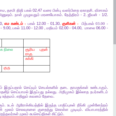
ழமை
,
தசமி
திதி
பகல்
02.47
வரை
பின்பு
வளர்பிறை
ஏகாதசி
.
விசாகம்
அனுஷம்
.
நாள்
முழுவதும்
மரணயோகம்
.
நேத்திரம்
- 2.
ஜீவன்
- 1/2.
00,
எம
கண்டம் -
பகல்
12.00 - 01.30,
குளிகன் -
பிற்பகல் 03.00 -
- 9.00,
பகல்
11.00 - 12.00 ,
மதியம்
02.00 - 04.00,
மாலை
06.00 -
ரக
நிலை
சூரிய புதன்
ராகு
சுக்கி
குரு
ம்
இருப்பதால்
செய்யும்
செயல்களில்
தடை
தாமதங்கள்
உண்டாகும்
.
ுதலீடு
செய்யாமல்
இருப்பது
நல்லது
.
அறிமுகம்
இல்லாத
நபர்களிடம்
ு
உத்தமம்
.
எதிலும்
கவனம்
தேவை
.
ும்
.
உடல்
ஆரோக்கியத்தில்
இருந்த
பாதிப்புகள்
நீங்கி
முன்னேற்றம்
ன்
மூலம்
செலவுகளை
குறைத்து
கொள்ள
முடியும்
.
வியாபாரத்தில்
ிறந்தவர்கள்
மூலம்
சுபசெய்திகள்
கிட்டும்
.