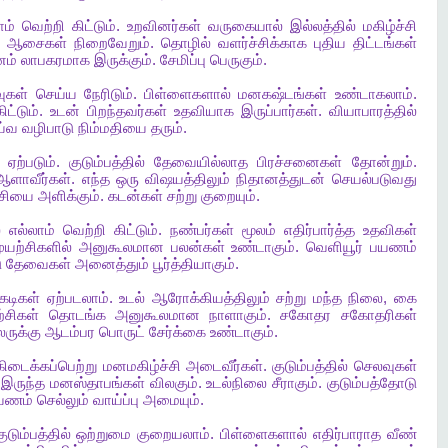
ாம்
வெற்றி
கிட்டும்
.
உறவினர்கள்
வருகையால்
இல்லத்தில்
மகிழ்ச்சி
ஆசைகள்
நிறைவேறும்
.
தொழில்
வளர்ச்சிக்காக
புதிய
திட்டங்கள்
னம்
லாபகரமாக
இருக்கும்
.
சேமிப்பு
பெருகும்
.
ுகள்
செய்ய
நேரிடும்
.
பிள்ளைகளால்
மனகஷ்டங்கள்
உண்டாகலாம்
.
ிட்டும்
.
உடன்
பிறந்தவர்கள்
உதவியாக
இருப்பார்கள்
.
வியாபாரத்தில்
ய்வ
வழிபாடு
நிம்மதியை
தரும்
.
ஏற்படும்
.
குடும்பத்தில்
தேவையில்லாத
பிரச்சனைகள்
தோன்றும்
.
ஆளாவீர்கள்
.
எந்த
ஒரு
விஷயத்திலும்
நிதானத்துடன்
செயல்படுவது
்சியை
அளிக்கும்
.
கடன்கள்
சற்று
குறையும்
.
்
எல்லாம்
வெற்றி
கிட்டும்
.
நண்பர்கள்
மூலம்
எதிர்பார்த்த
உதவிகள்
முயற்சிகளில்
அனுகூலமான
பலன்கள்
உண்டாகும்
.
வெளியூர்
பயணம்
ு
தேவைகள்
அனைத்தும்
பூர்த்தியாகும்
.
கடிகள்
ஏற்படலாம்
.
உடல்
ஆரோக்கியத்திலும்
சற்று
மந்த
நிலை
,
கை
்சிகள்
தொடங்க
அனுகூலமான
நாளாகும்
.
சகோதர
சகோதரிகள்
லருக்கு
ஆடம்பர
பொருட்
சேர்க்கை
உண்டாகும்
.
கிடைக்கப்பெற்று
மனமகிழ்ச்சி
அடைவீர்கள்
.
குடும்பத்தில்
செலவுகள்
இருந்த
மனஸ்தாபங்கள்
விலகும்
.
உடல்நிலை
சீராகும்
.
குடும்பத்தோடு
யணம்
செல்லும்
வாய்ப்பு
அமையும்
.
குடும்பத்தில்
ஒற்றுமை
குறையலாம்
.
பிள்ளைகளால்
எதிர்பாராத
வீண்