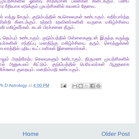
முயற்சிகளில்
ஓரளவு
சாதகமான
பலன்கள்
கிடைக்கும்
.
பணப்
ார
ரீதியாக
எடுக்கும்
முயற்சிகளில்
கவனம்
தேவை
.
ள்
வந்து
சேரும்
.
குடும்பத்தில்
சுபசெலவுகள்
உண்டாகும்
.
எதிர்பார்த்த
ின்றி
கிடைக்கும்
.
உற்றார்
உறவினர்களின்
வருகை
மகிழ்ச்சியை
்கி
மகிழ்வீர்கள்
.
கடன்
பிரச்சனை
தீரும்
.
,
தெம்பும்
உண்டாகும்
.
குடும்பத்தில்
பிள்ளைகளுடன்
இருந்த
கருத்து
பர்களின்
சந்திப்பு
மனதிற்கு
மகிழ்ச்சியை
தரும்
.
சொத்துக்கள்
ாபாரத்தில்
புதிய
கூட்டாளிகள்
இணைவார்கள்
.
ாலும்
அதற்கேற்ப
செலவுகளும்
உண்டாகும்
.
திருமண
முயற்சிகளில்
ால்
அனுகூலம்
கிட்டும்
.
குடும்பத்தில்
பெரியவர்கள்
ஆறுதலாக
ிச்சுமை
குறையும்
.
மனநிம்மதி
உண்டாகும்
.
h.D Astrology
at
4:00 PM
Home
Older Post