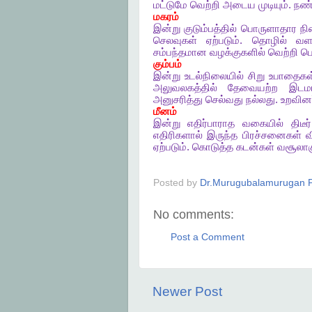
மட்டுமே
வெற்றி
அடைய
முடியும்
.
நண்
மகரம்
இன்று
குடும்பத்தில்
பொருளாதார
ந
செலவுகள்
ஏற்படும்
.
தொழில்
வளர
சம்பந்தமான
வழக்குகளில்
வெற்றி
பெ
கும்பம்
இன்று
உடல்நிலையில்
சிறு
உபாதைகள
அலுவலகத்தில்
தேவையற்ற
இடமா
அனுசரித்து
செல்வது
நல்லது
.
உறவினர
மீனம்
இன்று
எதிர்பாராத
வகையில்
திடீர்
எதிரிகளால்
இருந்த
பிரச்சனைகள்
வ
ஏற்படும்
.
கொடுத்த
கடன்கள்
வசூலாக
Posted by
Dr.Murugubalamurugan P
No comments:
Post a Comment
Newer Post