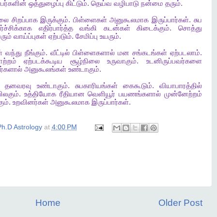
பர்களின்
ஒத்துழைப்பு
கிட்டும்
.
தெய்வ
வழிபாடு
நன்மை
தரும்
.
ிலை
சிறப்பாக
இருக்கும்
.
பிள்ளைகள்
அனுகூலமாக
இருப்பார்கள்
.
சுப
்ச்சிக்காக
எதிர்பார்த்த
வங்கி
கடன்கள்
கிடைக்கும்
.
சொத்து
ரும்
வாய்ப்புகள்
ஏற்படும்
.
சேமிப்பு
உயரும்
.
்
வந்து
நீங்கும்
.
வீட்டில்
பிள்ளைகளால்
மன
சங்கடங்கள்
ஏற்படலாம்
.
ற்றம்
ஏற்படக்கூடிய
சூழ்நிலை
உருவாகும்
.
உடனிருப்பவர்களை
்களால்
அனுகூலங்கள்
உண்டாகும்
.
தனவரவு
உண்டாகும்
.
சுபகாரியங்கள்
கைகூடும்
.
வியாபாரத்தில்
ிலகும்
.
உத்தியோக
ரீதியான
வெளியூர்
பயணங்களால்
முன்னேற்றம்
ும்
.
உறவினர்கள்
அனுகூலமாக
இருப்பார்கள்
.
h.D Astrology
at
4:00 PM
Home
Older Post