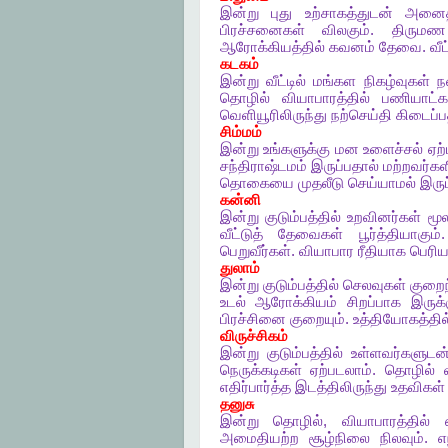
இன்று
புது
உற்சாகத்துடன்
அனைத
பிரச்சனைகள்
விலகும்
.
திருமண
ஆரோக்கியத்தில்
கவனம்
தேவை
.
வீட
கடகம்
இன்று
வீட்டில்
மங்கள
நிகழ்வுகள்
ந
தொழில்
வியாபாரத்தில்
பணியாட்க
வெளியூரிலிருந்து
நற்செய்தி
கிடைப்
சிம்மம்
இன்று
உங்களுக்கு
மன
உளைச்சல்
ஏற்
சந்திராஷ்டமம்
இருப்பதால்
மற்றவர்கள
தொகையை
முதலீடு
செய்யாமல்
இருப
கன்னி
இன்று
குடும்பத்தில்
உறவினர்கள்
மூல
வீட்டுத்
தேவைகள்
பூர்த்தியாகும்
பெறுவீர்கள்
.
வியாபார
ரீதியாக
பெரி
துலாம்
இன்று
குடும்பத்தில்
செலவுகள்
குறைந
உடல்
ஆரோக்கியம்
சிறப்பாக
இருக்
பிரச்சினை
குறையும்
.
உத்தியோகத்தில
விருச்சிகம்
இன்று
குடும்பத்தில்
உள்ளவர்களுடன
நெருக்கடிகள்
ஏற்படலாம்
.
தொழில்
எதிர்பார்த்த
இடத்திலிருந்து
உதவிகள்
தனுசு
இன்று
தொழில்
,
வியாபாரத்தில்
அமைதியற்ற
சூழ்நிலை
நிலவும்
.
எ