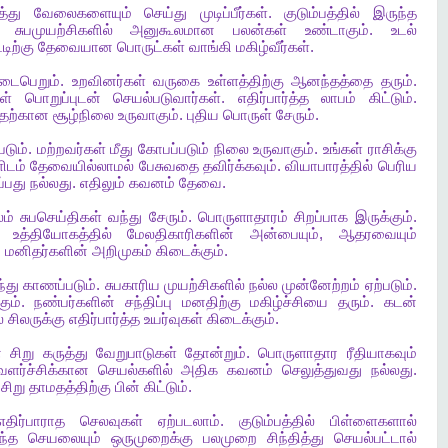
்து
வேலைகளையும்
செய்து
முடிப்பீர்கள்
.
குடும்பத்தில்
இருந்த
சுபமுயற்சிகளில்
அனுகூலமான
பலன்கள்
உண்டாகும்
.
உடல்
்டிற்கு
தேவையான
பொருட்கள்
வாங்கி
மகிழ்வீர்கள்
.
டைபெறும்
.
உறவினர்கள்
வருகை
உள்ளத்திற்கு
ஆனந்தத்தை
தரும்
.
ள்
பொறுப்புடன்
செயல்படுவார்கள்
.
எதிர்பார்த்த
லாபம்
கிட்டும்
.
பதற்கான
சூழ்நிலை
உருவாகும்
.
புதிய
பொருள்
சேரும்
.
படும்
.
மற்றவர்கள்
மீது
கோபப்படும்
நிலை
உருவாகும்
.
உங்கள்
ராசிக்கு
ிடம்
தேவையில்லாமல்
பேசுவதை
தவிர்க்கவும்
.
வியாபாரத்தில்
பெரிய
்பது
நல்லது
.
எதிலும்
கவனம்
தேவை
.
ம்
சுபசெய்திகள்
வந்து
சேரும்
.
பொருளாதாரம்
சிறப்பாக
இருக்கும்
.
.
உத்தியோகத்தில்
மேலதிகாரிகளின்
அன்பையும்
,
ஆதரவையும்
ய
மனிதர்களின்
அறிமுகம்
கிடைக்கும்
.
்து
காணப்படும்
.
சுபகாரிய
முயற்சிகளில்
நல்ல
முன்னேற்றம்
ஏற்படும்
.
கும்
.
நண்பர்களின்
சந்திப்பு
மனதிற்கு
மகிழ்ச்சியை
தரும்
.
கடன்
்
சிலருக்கு
எதிர்பார்த்த
உயர்வுகள்
கிடைக்கும்
.
்
சிறு
கருத்து
வேறுபாடுகள்
தோன்றும்
.
பொருளாதார
ரீதியாகவும்
வளர்ச்சிக்கான
செயல்களில்
அதிக
கவனம்
செலுத்துவது
நல்லது
.
சிறு
தாமதத்திற்கு
பின்
கிட்டும்
.
எதிர்பாராத
செலவுகள்
ஏற்படலாம்
.
குடும்பத்தில்
பிள்ளைகளால்
ந்த
செயலையும்
ஒருமுறைக்கு
பலமுறை
சிந்தித்து
செயல்பட்டால்