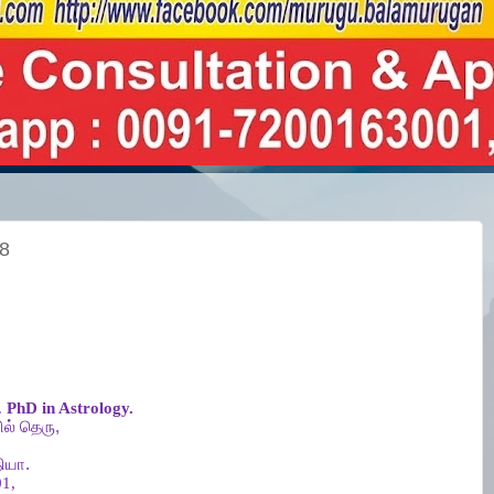
18
.
PhD in Astrology.
ல்
தெரு
,
ியா
.
1,