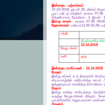
இன்றைய
பஞ்சாங்கம்
22-10-2018,
ஐப்பசி
05,
திங்கட்கிழ
பூரட்டாதி
நட்சத்திரம்
காலை
07.36
சித்தயோகம்
.
நேத்திரம்
- 2.
ஜீவன்
- 
இராகு
காலம்-
காலை
07.30 -09.0
ஹோரைகள்-
மதியம்
12.00-01.00,
மத
சந்தி
திருக்கணித
கிர
22.10.2018
கேது
செவ்
சனி
குரு
இன்றைய
ராசிப்பலன்
-
22.10.2018
மேஷம்
இன்று
உங்கள்
உடல்
நிலையில்
சோர்வு
வியாபாரத்தில்
எதிர்பார்த்த
லாபம்
ஒத்துழைப்பும்
மனதிற்கு
நிம்மதியை
ரிஷபம்
இன்று
எடுத்த
காரியத்தை
வெற்றி
கருத்து
வேறுபாடுகள்
நீங்கும்
.
வேல
முயற்சிகளில்
அனுகூலமான
பலன்கள்
மிதுனம்