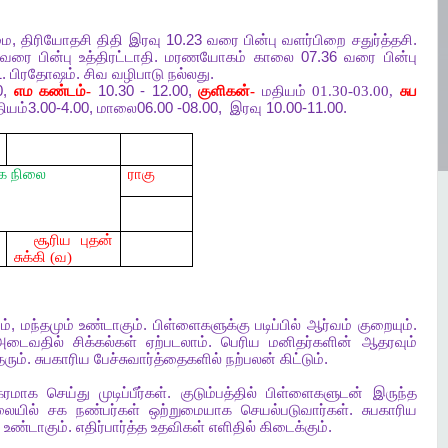
மை
,
திரியோதசி
திதி
இரவு
10.23
வரை
பின்பு
வளர்பிறை
சதுர்த்தசி
.
வரை
பின்பு
உத்திரட்டாதி
.
மரணயோகம்
காலை
07.36
வரை
பின்பு
1.
பிரதோஷம்
.
சிவ
வழிபாடு
நல்லது
.
0,
எம
கண்டம்-
10.30 - 12.00,
குளிகன்-
மதியம் 01.30-03.00,
சுப
ியம்
3.00-4.00,
மாலை
06.00 -08.00,
இரவு
10.00-11.00.
க
நிலை
ராகு
சூரிய புதன்
சுக்கி (வ)
ம்
,
மந்தமும்
உண்டாகும்
.
பிள்ளைகளுக்கு
படிப்பில்
ஆர்வம்
குறையும்
.
அடைவதில்
சிக்கல்கள்
ஏற்படலாம்
.
பெரிய
மனிதர்களின்
ஆதரவும்
தரும்
.
சுபகாரிய
பேச்சுவார்த்தைகளில்
நற்பலன்
கிட்டும்
.
கரமாக
செய்து
முடிப்பீர்கள்
.
குடும்பத்தில்
பிள்ளைகளுடன்
இருந்த
ையில்
சக
நண்பர்கள்
ஒற்றுமையாக
செயல்படுவார்கள்
.
சுபகாரிய
உண்டாகும்
.
எதிர்பார்த்த
உதவிகள்
எளிதில்
கிடைக்கும்
.