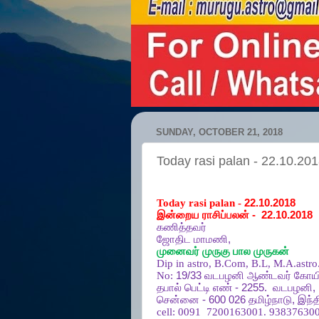
SUNDAY, OCTOBER 21, 2018
Today rasi palan - 22.10.20
Today rasi palan -
22.10.2018
இன்றைய ராசிப்பலன்
-
22.10.2018
கணித்தவர்
ஜோதிட
மாமணி
,
முனைவர்
முருகு
பால
முருகன்
Dip in astro, B.Com, B.L, M.A.astro
No:
19/33
வடபழனி
ஆண்டவர்
கோயி
தபால்
பெட்டி
எண்
- 2255.
வடபழனி
,
சென்னை
- 600 026
தமிழ்நாடு
,
இந்த
cell:
0091
7200163001. 938376300