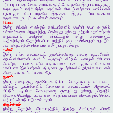
படும்படி
நடந்து
கொள்வார்கள்
.
உத்தியோகத்தில்
இருப்பவர்களுக்கு
அரசு
மூலம்
எதிர்பார்த்த
உதவிகள்
கிடைப்பதற்கான
வாய்ப்புகள்
உருவாகும்
.
வியாபாரத்தில்
இதுவரை
இருந்த
பிரச்சனைகள்
சுமூகமாக
முடியும்
.
கடன்கள்
குறையும்
.
சிம்மம்
இன்று
நீங்கள்
எடுக்கும்
காரியங்களில்
வெற்றி
பெற
அருகில்
உள்ளவர்களை
அனுசரித்து
செல்வது
நல்லது
.
உற்றார்
உறவினர்கள்
வருகையால்
மகிழ்ச்சி
ஏற்பட்டாலும்
சற்று
செலவுகளும்
அதிகரிக்கும்
.
தொழில்
வியாபாரத்தில்
நல்ல
முன்னேற்றம்
ஏற்படும்
.
பண
விஷயத்தில்
சிக்கனமாக
இருப்பது
நல்லது
.
கன்னி
இன்று
எந்த
செயலையும்
துணிச்சலோடு
செய்து
முடிப்பீர்கள்
.
குடும்பத்தினரின்
அன்பும்
ஆதரவும்
கிட்டும்
.
தொழில்
ரீதியான
வெளியூர்
பயணங்களில்
சாதகப்பலன்
உண்டாகும்
.
உறவினர்கள்
உதவியாக
இருப்பார்கள்
.
திருமண
முயற்சிகளில்
இருந்த
தடைகள்
விலகும்
.
கடன்
பிரச்சனை
தீரும்
.
துலாம்
இன்று
உங்களுக்கு
உத்தியோக
ரீதியாக
நெருக்கடிகள்
ஏற்படலாம்
.
எடுக்கும்
முயற்சிகளில்
நிதானமாக
செயல்பட்டால்
அனுகூலம்
கிட்டும்
.
ஆடம்பர
செலவுகளை
குறைப்பது
நல்லது
.
தொழில்
ரீதியான
வெளியூர்
பயணங்களால்
நற்பலன்கள்
கிடைக்கும்
.
தெய்வ
வழிபாட்டில்
ஈடுபாடு
உண்டாகும்
.
விருச்சிகம்
இன்று
தொழில்
வியாபாரத்தில்
இருந்த
போட்டிகள்
விலகி