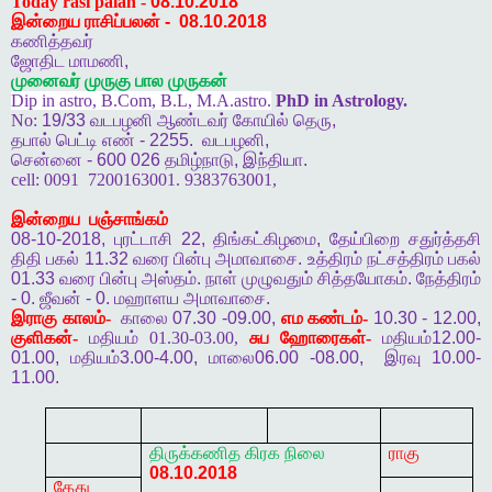
Today rasi palan -
08.10.2018
இன்றைய ராசிப்பலன்
-
08.10.2018
கணித்தவர்
ஜோதிட
மாமணி
,
முனைவர்
முருகு
பால
முருகன்
Dip in astro, B.Com, B.L, M.A.astro.
PhD in Astrology.
No:
19/33
வடபழனி
ஆண்டவர்
கோயில்
தெரு
,
தபால்
பெட்டி
எண்
- 2255.
வடபழனி
,
சென்னை
- 600 026
தமிழ்நாடு
,
இந்தியா
.
cell:
0091
7200163001. 9383763001,
இன்றைய
பஞ்சாங்கம்
08-10-2018,
புரட்டாசி
22,
திங்கட்கிழமை
,
தேய்பிறை
சதுர்த்தசி
திதி
பகல்
11.32
வரை
பின்பு
அமாவாசை
.
உத்திரம்
நட்சத்திரம்
பகல்
01.33
வரை
பின்பு
அஸ்தம்
.
நாள்
முழுவதும்
சித்தயோகம்
.
நேத்திரம்
- 0.
ஜீவன்
- 0.
மஹாளய
அமாவாசை
.
இராகு
காலம்-
காலை
07.30 -09.00,
எம
கண்டம்-
10.30 - 12.00,
குளிகன்-
மதியம் 01.30-03.00,
சுப
ஹோரைகள்-
மதியம்
12.00-
01.00,
மதியம்
3.00-4.00,
மாலை
06.00 -08.00,
இரவு
10.00-
11.00.
திருக்கணித
கிரக
நிலை
ராகு
08.10.2018
கேது