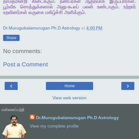
தாமதமின்றி
கிடைக்கும்
.
நண்பர்கள்
ஆதரவாக
இருப்பார்கள்
.
பூர்வீக
சொத்துக்களால்
அனு
-
கூலப்
பலன்
உண்டாகும்
.
உற்றார்
உறவினர்கள்
வருகை
மகிழ்ச்சி
அளிக்கும்
.
Dr.Murugubalamurugan Ph.D Astrology
at
4:00 PM
Share
No comments:
Post a Comment
‹
›
Home
View web version
என்னைப்பற்றி
Dr.Murugubalamurugan Ph.D Astrology
View my complete profile