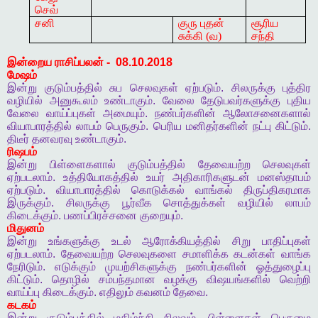
செவ்
சனி
குரு புதன்
சூரிய
சுக்கி (வ)
சந்தி
இன்றைய
ராசிப்பலன்
-
08.10.2018
மேஷம்
இன்று
குடும்பத்தில்
சுப
செலவுகள்
ஏற்படும்
.
சிலருக்கு
புத்திர
வழியில்
அனுகூலம்
உண்டாகும்
.
வேலை
தேடுபவர்களுக்கு
புதிய
வேலை
வாய்ப்புகள்
அமையும்
.
நண்பர்களின்
ஆலோசனைகளால்
வியாபாரத்தில்
லாபம்
பெருகும்
.
பெரிய
மனிதர்களின்
நட்பு
கிட்டும்
.
திடீர்
தனவரவு
உண்டாகும்
.
ரிஷபம்
இன்று
பிள்ளைகளால்
குடும்பத்தில்
தேவையற்ற
செலவுகள்
ஏற்படலாம்
.
உத்தியோகத்தில்
உயர்
அதிகாரிகளுடன்
மனஸ்தாபம்
ஏற்படும்
.
வியாபாரத்தில்
கொடுக்கல்
வாங்கல்
திருப்திகரமாக
இருக்கும்
.
சிலருக்கு
பூர்வீக
சொத்துக்கள்
வழியில்
லாபம்
கிடைக்கும்
.
பணப்பிரச்சனை
குறையும்
.
மிதுனம்
இன்று
உங்களுக்கு
உடல்
ஆரோக்கியத்தில்
சிறு
பாதிப்புகள்
ஏற்படலாம்
.
தேவையற்ற
செலவுகளை
சமாளிக்க
கடன்கள்
வாங்க
நேரிடும்
.
எடுக்கும்
முயற்சிகளுக்கு
நண்பர்களின்
ஓத்துழைப்பு
கிட்டும்
.
தொழில்
சம்பந்தமான
வழக்கு
விஷயங்களில்
வெற்றி
வாய்ப்பு
கிடைக்கும்
.
எதிலும்
கவனம்
தேவை
.
கடகம்
இன்று
குடும்பத்தில்
மகிழ்ச்சி
நிலவும்
.
பிள்ளைகள்
பெருமை