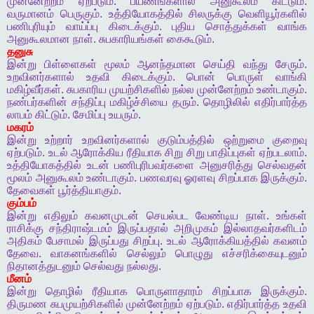
முன்னேற்றம்
ஏற்படும்
.
பயணங்களால்
அனுகூலம்
கிட்டும்
.
வருமானம்
பெருகும்
.
உத்தியோகத்தில்
சிலருக்கு
வெளியூர்களில்
பணிபுரியும்
வாய்ப்பு
கிடைக்கும்
.
புதிய
சொத்துக்கள்
வாங்க
அனுகூலமான
நாள்
.
சுபகாரியங்கள்
கைகூடும்
.
தனுசு
இன்று
பிள்ளைகள்
மூலம்
ஆனந்தமான
செய்தி
வந்து
சேரும்
.
உறவினர்களால்
உதவி
கிடைக்கும்
.
பொன்
பொருள்
வாங்கி
மகிழ்வீர்கள்
.
சுபகாரிய
முயற்சிகளில்
நல்ல
முன்னேற்றம்
உண்டாகும்
.
நண்பர்களின்
சந்திப்பு
மகிழ்ச்சியை
தரும்
.
தொழிலில்
எதிர்பார்த்த
லாபம்
கிட்டும்
.
சேமிப்பு
உயரும்
.
மகரம்
இன்று
உற்றார்
உறவினர்களால்
குடும்பத்தில்
ஒற்றுமை
குறைவு
ஏற்படும்
.
உடல்
ஆரோக்கிய
ரீதியாக
சிறு
சிறு
பாதிப்புகள்
ஏற்படலாம்
.
உத்தியோகத்தில்
உடன்
பணிபுரிபவர்களை
அனுசரித்து
செல்வதன்
மூலம்
அனுகூலம்
உண்டாகும்
.
பணவரவு
ஓரளவு
சிறப்பாக
இருக்கும்
.
தேவைகள்
பூர்த்தியாகும்
.
கும்பம்
இன்று
எதிலும்
கவனமுடன்
செயல்பட
வேண்டிய
நாள்
.
உங்கள்
ராசிக்கு
சந்திராஷ்டமம்
இருப்பதால்
அறிமுகம்
இல்லாதவர்களிடம்
அதிகம்
பேசாமல்
இருப்பது
சிறப்பு
.
உடல்
ஆரோக்கியத்தில்
கவனம்
தேவை
.
வாகனங்களில்
செல்லும்
பொழுது
எச்சரிக்கையுடனும்
நிதானத்துடனும்
செல்வது
நல்லது
.
மீனம்
இன்று
தொழில்
ரீதியாக
பொருளாதாரம்
சிறப்பாக
இருக்கும்
.
திருமண
சுபமுயற்சிகளில்
முன்னேற்றம்
ஏற்படும்
.
எதிர்பார்த்த
உதவி