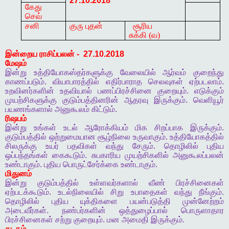
27.10.2018
கேது
செவ்
சனி
குரு புதன்
சூரிய
சுக்கி (வ)
இன்றைய
ராசிப்பலன்
-
27.10.2018
மேஷம்
இன்று
உத்தியோகஸ்தர்களுக்கு
வேலையில்
ஆர்வம்
குறைந்து
காணப்படும்
.
வியாபாரத்தில்
எதிர்பாராத
செலவுகள்
ஏற்படலாம்
.
உறவினர்களின்
உதவியால்
பணப்பிரச்சினை
குறையும்
.
எடுக்கும்
முயற்சிகளுக்கு
குடும்பத்தினரின்
ஆதரவு
இருக்கும்
.
வெளியூர்
பயணங்களால்
அனுகூலம்
கிட்டும்
.
ரிஷபம்
இன்று
உங்கள்
உடல்
ஆரோக்கியம்
மிக
சிறப்பாக
இருக்கும்
.
குடும்பத்தில்
ஒற்றுமையான
சூழ்நிலை
உருவாகும்
.
உத்தியோகத்தில்
சிலருக்கு
உயர்
பதவிகள்
வந்து
சேரும்
.
தொழிலில்
புதிய
ஒப்பந்தங்கள்
கைகூடும்
.
சுபகாரிய
முயற்சிகளில்
அனுகூலப்பலன்
உண்டாகும்
.
புதிய
பொருட்சேர்க்கை
உண்டாகும்
.
மிதுனம்
இன்று
குடும்பத்தில்
உள்ளவர்களால்
வீண்
பிரச்சினைகள்
ஏற்படக்கூடும்
.
உடல்நிலையில்
சிறு
உபாதைகள்
வந்து
நீங்கும்
.
தொழிலில்
புதிய
யுக்திகளை
பயன்படுத்தி
முன்னேற்றம்
அடைவீர்கள்
.
நண்பர்களின்
ஒத்துழைப்பால்
பொருளாதார
பிரச்சினைகள்
சற்று
குறையும்
.
மன
அமைதி
இருக்கும்
.
கடகம்