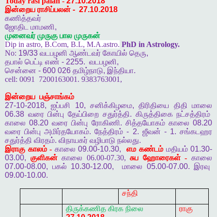
Today rasi palan -
27.10.2018
இன்றைய ராசிப்பலன்
-
27.10.2018
கணித்தவர்
ஜோதிட
மாமணி
,
முனைவர்
முருகு
பால
முருகன்
Dip in astro, B.Com, B.L, M.A.astro.
PhD in Astrology.
No:
19/33
வடபழனி
ஆண்டவர்
கோயில்
தெரு
,
தபால்
பெட்டி
எண்
- 2255.
வடபழனி
,
சென்னை
- 600 026
தமிழ்நாடு
,
இந்தியா
.
cell:
0091
7200163001. 9383763001,
இன்றைய
பஞ்சாங்கம்
27-10-2018,
ஐப்பசி
10,
சனிக்கிழமை
,
திரிதியை
திதி
மாலை
06.38
வரை
பின்பு
தேய்பிறை
சதுர்த்தி
.
கிருத்திகை
நட்சத்திரம்
காலை
08.20
வரை
பின்பு
ரோகிணி
.
சித்தயோகம்
காலை
08.20
வரை
பின்பு
அமிர்தயோகம்
.
நேத்திரம்
- 2.
ஜீவன்
- 1.
சங்கடஹர
சதுர்த்தி
விரதம்
.
விநாயகர்
வழிபாடு
நல்லது
.
இராகு
காலம் -
காலை
09.00-10.30,
எம
கண்டம்
மதியம்
01.30-
03.00,
குளிகன்
காலை 06.00-07.30,
சுப
ஹோரைகள் -
காலை
07.00-08.00,
பகல்
10.30-12.00,
மாலை
05.00-07.00.
இரவு
09.00-10.00.
சந்தி
திருக்கணித
கிரக
நிலை
ராகு