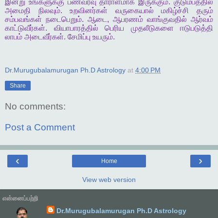
இன்று
உங்களுக்கு
பணவரவு
தாராளமாக
இருக்கும்
.
குடும்பத்தில்
அமைதி
நிலவும்
.
உறவினர்கள்
வருகையால்
மகிழ்ச்சி
தரும்
சம்பவங்கள்
நடைபெறும்
.
ஆடை
,
ஆபரணம்
வாங்குவதில்
ஆர்வம்
காட்டுவீர்கள்
.
வியாபாரத்தில்
பெரிய
முதலீடுகளை
ஈடுபடுத்தி
லாபம்
அடைவீர்கள்
.
சேமிப்பு
உயரும்
.
Dr.Murugubalamurugan Ph.D Astrology
at
4:00 PM
Share
No comments:
Post a Comment
‹
›
Home
View web version
என்னைப்பற்றி
Dr.Murugubalamurugan Ph.D Astrology