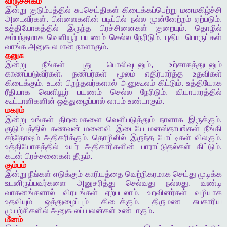
விருச்சிகம்
இன்று
குடும்பத்தில்
சுபசெய்திகள்
கிடைக்கப்பெற்று
மனமகிழ்ச்சி
அடைவீர்கள்
.
பிள்ளைகளின்
படிப்பில்
நல்ல
முன்னேற்றம்
ஏற்படும்
.
உத்தியோகத்தில்
இருந்த
பிரச்சினைகள்
குறையும்
.
தொழில்
சம்பந்தமாக
வெளியூர்
பயணம்
செல்ல
நேரிடும்
.
புதிய
பொருட்கள்
வாங்க
அனுகூலமான
நாளாகும்
.
தனுசு
இன்று
நீங்கள்
புது
பொலிவுடனும்
,
உற்சாகத்துடனும்
காணப்படுவீர்கள்
.
நண்பர்கள்
மூலம்
எதிர்பார்த்த
உதவிகள்
கிடைக்கும்
.
உடன்
பிறந்தவர்களால்
அனுகூலம்
கிட்டும்
.
உத்தியோக
ரீதியாக
வெளியூர்
பயணம்
செல்ல
நேரிடும்
.
வியாபாரத்தில்
கூட்டாளிகளின்
ஒத்துழைப்பால்
லாபம்
உண்டாகும்
.
மகரம்
இன்று
உங்கள்
திறமைகளை
வெளிபடுத்தும்
நாளாக
இருக்கும்
.
குடும்பத்தில்
கணவன்
மனைவி
இடையே
மனஸ்தாபங்கள்
நீங்கி
சந்தோஷம்
அதிகரிக்கும்
.
தொழிலில்
இருந்த
போட்டிகள்
விலகும்
.
உத்தியோகத்தில்
உயர்
அதிகாரிகளின்
பாராட்டுதல்கள்
கிட்டும்
.
கடன்
பிரச்சனைகள்
தீரும்
.
கும்பம்
இன்று
நீங்கள்
எடுக்கும்
காரியத்தை
வெற்றிகரமாக
செய்து
முடிக்க
உடனிருப்பவர்களை
அனுசரித்து
செல்வது
நல்லது
.
வண்டி
வாகனங்களால்
விரயங்கள்
ஏற்படலாம்
.
உறவினர்கள்
வழியாக
உதவியும்
ஒத்துழைப்பும்
கிடைக்கும்
.
திருமண
சுபகாரிய
முயற்சிகளில்
அனுகூலப்
பலன்கள்
உண்டாகும்
.
மீனம்