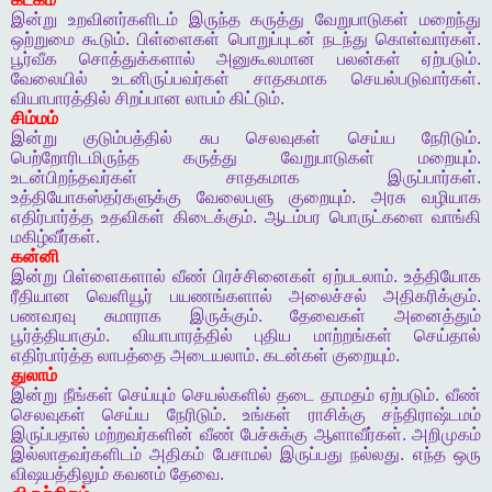
இன்று
உறவினர்களிடம்
இருந்த
கருத்து
வேறுபாடுகள்
மறைந்து
ஒற்றுமை
கூடும்
.
பிள்ளைகள்
பொறுப்புடன்
நடந்து
கொள்வார்கள்
.
பூர்வீக
சொத்துக்களால்
அனுகூலமான
பலன்கள்
ஏற்படும்
.
வேலையில்
உடனிருப்பவர்கள்
சாதகமாக
செயல்படுவார்கள்
.
வியாபாரத்தில்
சிறப்பான
லாபம்
கிட்டும்
.
சிம்மம்
இன்று
குடும்பத்தில்
சுப
செலவுகள்
செய்ய
நேரிடும்
.
பெற்றோரிடமிருந்த
கருத்து
வேறுபாடுகள்
மறையும்
.
உடன்பிறந்தவர்கள்
சாதகமாக
இருப்பார்கள்
.
உத்தியோகஸ்தர்களுக்கு
வேலைபளு
குறையும்
.
அரசு
வழியாக
எதிர்பார்த்த
உதவிகள்
கிடைக்கும்
.
ஆடம்பர
பொருட்களை
வாங்கி
மகிழ்வீர்கள்
.
கன்னி
இன்று
பிள்ளைகளால்
வீண்
பிரச்சினைகள்
ஏற்படலாம்
.
உத்தியோக
ரீதியான
வெளியூர்
பயணங்களால்
அலைச்சல்
அதிகரிக்கும்
.
பணவரவு
சுமாராக
இருக்கும்
.
தேவைகள்
அனைத்தும்
பூர்த்தியாகும்
.
வியாபாரத்தில்
புதிய
மாற்றங்கள்
செய்தால்
எதிர்பார்த்த
லாபத்தை
அடையலாம்
.
கடன்கள்
குறையும்
.
துலாம்
இன்று
நீங்கள்
செய்யும்
செயல்களில்
தடை
தாமதம்
ஏற்படும்
.
வீண்
செலவுகள்
செய்ய
நேரிடும்
.
உங்கள்
ராசிக்கு
சந்திராஷ்டமம்
இருப்பதால்
மற்றவர்களின்
வீண்
பேச்சுக்கு
ஆளாவீர்கள்
.
அறிமுகம்
இல்லாதவர்களிடம்
அதிகம்
பேசாமல்
இருப்பது
நல்லது
.
எந்த
ஒரு
விஷயத்திலும்
கவனம்
தேவை
.