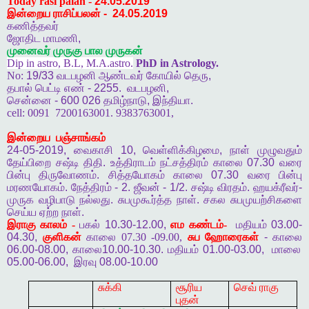
Today rasi palan -
24.05.2019
இன்றைய ராசிப்பலன்
-
24.05.2019
கணித்தவர்
ஜோதிட
மாமணி
,
முனைவர்
முருகு
பால
முருகன்
Dip in astro, B.L, M.A.astro.
PhD in Astrology.
No:
19/33
வடபழனி
ஆண்டவர்
கோயில்
தெரு
,
தபால்
பெட்டி
எண்
- 2255.
வடபழனி
,
சென்னை
- 600 026
தமிழ்நாடு
,
இந்தியா
.
cell:
0091
7200163001. 9383763001,
இன்றைய
பஞ்சாங்கம்
24-05-2019,
வைகாசி
10,
வெள்ளிக்கிழமை
,
நாள்
முழுவதும்
தேய்பிறை
சஷ்டி
திதி
.
உத்திராடம்
நட்சத்திரம்
காலை
07.30
வரை
பின்பு
திருவோணம்
.
சித்தயோகம்
காலை
07.30
வரை
பின்பு
மரணயோகம்
.
நேத்திரம்
- 2.
ஜீவன்
- 1/2.
சஷ்டி
விரதம்
.
ஹயக்ரீவர்
-
முருக
வழிபாடு
நல்லது
.
சுபமுகூர்த்த
நாள்
.
சகல
சுபமுயற்சிகளை
செய்ய
ஏற்ற
நாள்
.
இராகு
காலம் -
பகல்
10.30-12.00,
எம
கண்டம்-
மதியம்
03.00-
04.30,
குளிகன்
காலை 07.30 -09.00,
சுப
ஹோரைகள்
-
காலை
06.00-08.00,
காலை
10.00-10.30.
மதியம்
01.00-03.00,
மாலை
05.00-06.00,
இரவு
08.00-10.00
சுக்கி
சூரிய
செவ் ராகு
புதன்