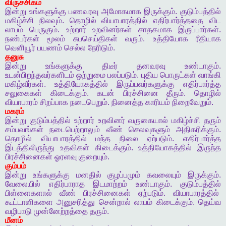
விருச்சிகம்
இன்று
உங்களுக்கு
பணவரவு
அமோகமாக
இருக்கும்
.
குடும்பத்தில்
மகிழ்ச்சி
நிலவும்
.
தொழில்
வியாபாரத்தில்
எதிர்பார்த்ததை
விட
லாபம்
பெருகும்
.
உற்றார்
உறவினர்கள்
சாதகமாக
இருப்பார்கள்
.
நண்பர்கள்
மூலம்
சுபசெய்திகள்
வரும்
.
உத்தியோக
ரீதியாக
வெளியூர்
பயணம்
செல்ல
நேரிடும்
.
தனுசு
இன்று
உங்களுக்கு
திடீர்
தனவரவு
உண்டாகும்
.
உடன்பிறந்தவர்களிடம்
ஒற்றுமை
பலப்படும்
.
புதிய
பொருட்கள்
வாங்கி
மகிழ்வீர்கள்
.
உத்தியோகத்தில் இருப்பவர்களுக்கு
எதிர்பார்த்த
சலுகைகள்
கிடைக்கும்
.
கடன்
பிரச்சினை
தீரும்
.
தொழில்
வியாபாரம்
சிறப்பாக
நடைபெறும்
.
நினைத்த
காரியம்
நிறைவேறும்
.
மகரம்
இன்று
குடும்பத்தில்
உற்றார்
உறவினர்
வருகையால்
மகிழ்ச்சி
தரும்
சம்பவங்கள்
நடைபெற்றாலும்
வீண்
செலவுகளும்
அதிகரிக்கும்
.
தொழில்
வியாபாரத்தில்
மந்த
நிலை
ஏற்படும்
.
எதிர்பார்த்த
இடத்திலிருந்து
உதவிகள்
கிடைக்கும்
.
உத்தியோகத்தில்
இருந்த
பிரச்சினைகள்
ஓரளவு
குறையும்
.
கும்பம்
இன்று
உங்களுக்கு
மனதில்
குழப்பமும்
கவலையும்
இருக்கும்
.
வேலையில்
எதிர்பாராத
இடமாற்றம்
உண்டாகும்
.
குடும்பத்தில்
பிள்ளைகளால்
வீண்
பிரச்சினைகள்
ஏற்படும்
.
வியாபாரத்தில்
கூட்டாளிகளை
அனுசரித்து
சென்றால்
லாபம்
கிடைக்கும்
.
தெய்வ
வழிபாடு
முன்னேற்றத்தை
தரும்
.
மீனம்