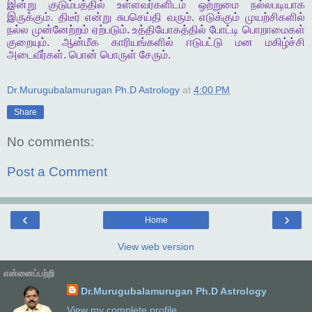
இன்று
குடும்பத்தில்
உள்ளவர்களிடம்
ஒற்றுமை
நல்லபடியாக
இருக்கும்
.
திடீர்
என்று
சுபசெய்தி
வரும்
.
எடுக்கும்
முயற்சிகளில்
நல்ல
முன்னேற்றம்
ஏற்படும்
.
உத்தியோகத்தில்
போட்டி
பொறாமைகள்
குறையும்
.
ஆன்மீக
காரியங்களில்
ஈடுபட்டு
மன
மகிழ்ச்சி
அடைவீர்கள்
.
பொன்
பொருள்
சேரும்
.
Dr.Murugubalamurugan Ph.D Astrology
at
4:00 PM
Share
No comments:
Post a Comment
‹
›
Home
View web version
என்னைப்பற்றி
Dr.Murugubalamurugan Ph.D Astrology
View my complete profile