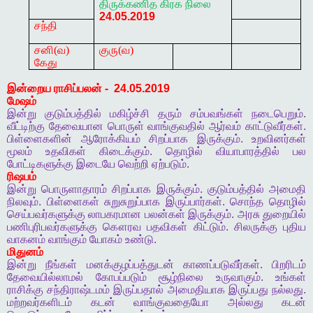
திருக்கணித
கிரக
நிலை
24.05.2019
சந்தி
சனி(வ)
குரு(வ)
கேது
இன்றைய
ராசிப்பலன்
-
24.05.2019
மேஷம்
இன்று
குடும்பத்தில்
மகிழ்ச்சி
தரும்
சம்பவங்கள்
நடைபெறும்
.
வீட்டிற்கு
தேவையான
பொருள்
வாங்குவதில்
ஆர்வம்
காட்டுவீர்கள்
.
பிள்ளைகளின்
ஆரோக்கியம்
சிறப்பாக
இருக்கும்
.
உறவினர்கள்
மூலம்
உதவிகள்
கிடைக்கும்
.
தொழில்
வியாபாரத்தில்
பல
போட்டிகளுக்கு
இடையே
வெற்றி
ஏற்படும்
.
ரிஷபம்
இன்று
பொருளாதாரம்
சிறப்பாக
இருக்கும்
.
குடும்பத்தில்
அமைதி
நிலவும்
.
பிள்ளைகள்
சுறுசுறுப்பாக
இருப்பார்கள்
.
சொந்த
தொழில்
செய்பவர்களுக்கு
லாபகரமான
பலன்கள்
இருக்கும்
.
அரசு
துறையில்
பணிபுரிபவர்களுக்கு
கௌரவ
பதவிகள்
கிட்டும்
.
சிலருக்கு
புதிய
வாகனம்
வாங்கும்
யோகம்
உண்டு
.
மிதுனம்
இன்று
நீங்கள்
மனக்குழப்பத்துடன்
காணப்படுவீர்கள்
.
பிறரிடம்
தேவையில்லாமல்
கோபப்படும்
சூழ்நிலை
உருவாகும்
.
உங்கள்
ராசிக்கு
சந்திராஷ்டமம்
இருப்பதால்
அமைதியாக
இருப்பது
நல்லது
.
மற்றவர்களிடம்
கடன்
வாங்குவதையோ
அல்லது
கடன்