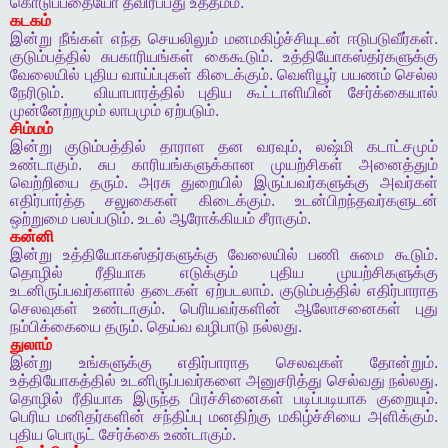
கொடுப்பதையோ
தவிர்ப்பது
உத்தமம்
.
கடகம்
இன்று
நீங்கள்
எந்த
செயலிலும்
மனமகிழ்ச்சியுடன்
ஈடுபடுவீர்கள்
.
குடும்பத்தில்
சுபகாரியங்கள்
கைகூடும்
.
உத்தியோகஸ்தர்களுக்கு
வேலையில்
புதிய
வாய்ப்புகள்
கிடைக்கும்
.
வெளியூர்
பயணம்
செல்ல
நேரிடும்
.
வியாபாரத்தில்
புதிய
கூட்டாளியின்
சேர்க்கையால்
முன்னேற்றமும்
லாபமும்
ஏற்படும்
.
சிம்மம்
இன்று
குடும்பத்தில்
தாராள
தன
வரவும்
,
லஷ்மி
கடாட்சமும்
உண்டாகும்
.
சுப
காரியங்களுக்கான
முயற்சிகள்
அனைத்தும்
வெற்றியை
தரும்
.
அரசு
துறையில்
இருப்பவர்களுக்கு
அவர்கள்
எதிர்பார்த்த
சலுகைகள்
கிடைக்கும்
.
உடன்பிறந்தவர்களுடன்
ஒற்றுமை
பலப்படும்
.
உடல்
ஆரோக்கியம்
சீராகும்
.
கன்னி
இன்று
உத்தியோகஸ்தர்களுக்கு
வேலையில்
பணி
சுமை
கூடும்
.
தொழில்
ரீதியாக
எடுக்கும்
புதிய
முயற்சிகளுக்கு
உடனிருப்பவர்களால்
தடைகள்
ஏற்படலாம்
.
குடும்பத்தில்
எதிர்பாராத
செலவுகள்
உண்டாகும்
.
பெரியவர்களின்
ஆலோசனைகள்
புது
நம்பிக்கையை
தரும்
.
தெய்வ
வழிபாடு
நல்லது
.
துலாம்
இன்று
உங்களுக்கு
எதிர்பாராத
செலவுகள்
தோன்றும்
.
உத்தியோகத்தில்
உடனிருப்பவர்களை
அனுசரித்து
செல்வது
நல்லது
.
தொழில்
ரீதியாக
இருந்த
பிரச்சினைகள்
படிப்படியாக
குறையும்
.
பெரிய
மனிதர்களின்
சந்திப்பு
மனதிற்கு
மகிழ்ச்சியை
அளிக்கும்
.
புதிய
பொருட்
சேர்க்கை
உண்டாகும்
.