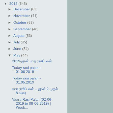
▼
2019
(643)
►
December
(63)
►
November
(41)
►
October
(63)
►
September
(48)
►
August
(53)
►
July
(45)
►
June
(54)
▼
May
(44)
2019-ஜுன் மாத ராசிப்பலன்
Today rasi palan -
01.06.2019
Today rasi palan -
31.05.2019
வார ராசிப்பலன் -- ஜுன் 2 முதல்
8 வரை
Vaara Rasi Palan (02-06-
2019 to 08-06-2019) |
Week...