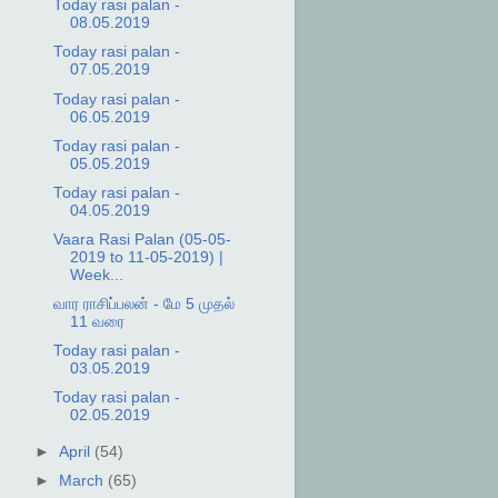
Today rasi palan -
08.05.2019
Today rasi palan -
07.05.2019
Today rasi palan -
06.05.2019
Today rasi palan -
05.05.2019
Today rasi palan -
04.05.2019
Vaara Rasi Palan (05-05-
2019 to 11-05-2019) |
Week...
வார ராசிப்பலன் - மே 5 முதல்
11 வரை
Today rasi palan -
03.05.2019
Today rasi palan -
02.05.2019
►
April
(54)
►
March
(65)