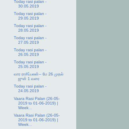
Today rasi palan -
30.05.2019
Today rasi palan -
29.05.2019
Today rasi palan -
28.05.2019
Today rasi palan -
27.05.2019
Today rasi palan -
26.05.2019
Today rasi palan -
25.05.2019
வார ராசிப்பலன்-- மே 26 முதல்
ஜுன் 1 வரை
Today rasi palan -
24.05.2019
Vaara Rasi Palan (26-05-
2019 to 01-06-2019) |
Week...
Vaara Rasi Palan (26-05-
2019 to 01-06-2019) |
Week...