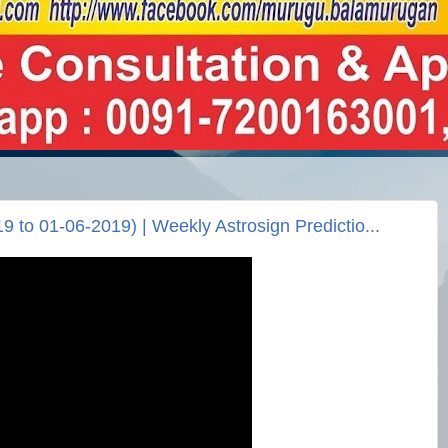
 to 01-06-2019) | Weekly Astrosign Predictio...