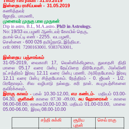
Today rasi palan -
31.05.2019
இன்றைய ராசிப்பலன்
-
31.05.2019
கணித்தவர்
ஜோதிட
மாமணி
,
முனைவர்
முருகு
பால
முருகன்
Dip in astro, B.L, M.A.astro.
PhD in Astrology.
No:
19/33
வடபழனி
ஆண்டவர்
கோயில்
தெரு
,
தபால்
பெட்டி
எண்
- 2255.
வடபழனி
,
சென்னை
- 600 026
தமிழ்நாடு
,
இந்தியா
.
cell:
0091
7200163001. 9383763001,
இன்றைய
பஞ்சாங்கம்
31-05-2019,
வைகாசி
17,
வெள்ளிக்கிழமை
,
துவாதசி
திதி
மாலை
05.17
வரை
பின்பு
தேய்பிறை
திரியோதசி
.
அஸ்வினி
நட்சத்திரம்
இரவு
12.11
வரை
பின்பு
பரணி
.
அமிர்தயோகம்
இரவு
12.11
வரை
பின்பு
சித்தயோகம்
.
நேத்திரம்
- 0.
ஜீவன்
- 1/2.
பிரதோஷம்
.
சிவ
வழிபாடு
நல்லது
.
கரி
நாள்
.
சுபமுயற்சிகளை
தவிர்க்கவும்
.
இராகு
காலம் -
பகல்
10.30-12.00,
எம
கண்டம்-
மதியம்
03.00-
04.30,
குளிகன்
காலை 07.30 -09.00,
சுப
ஹோரைகள்
-
காலை
06.00-08.00,
காலை
10.00-10.30.
மதியம்
01.00-03.00,
மாலை
05.00-06.00,
இரவு
08.00-10.00
சந்தி சுக்கி
சூரிய
செவ் ராகு
புதன்