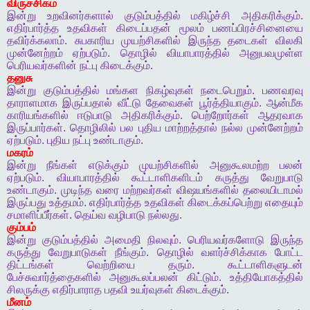
விருச்சிகம்
இன்று
உறவினர்களால்
குடும்பத்தில்
மகிழ்ச்சி
அதிகரிக்கும்
.
எதிர்பார்த்த
உதவிகள்
கிடைப்பதன்
மூலம்
பணப்பிரச்சினையை
தவிர்க்கலாம்
.
சுபகாரிய
முயற்சிகளில்
இருந்த
தடைகள்
விலகி
முன்னேற்றம்
ஏற்படும்
.
தொழில்
வியாபாரத்தில்
அனுபவமுள்ள
பெரியவர்களின்
நட்பு
கிடைக்கும்
.
தனுசு
இன்று
குடும்பத்தில்
மங்கள
நிகழ்வுகள்
நடைபெறும்
.
பணவரவு
தாராளமாக
இருப்பதால்
வீட்டு
தேவைகள்
பூர்த்தியாகும்
.
ஆன்மீக
காரியங்களில்
ஈடுபாடு
அதிகரிக்கும்
.
பெற்றோர்கள்
ஆதரவாக
இருப்பார்கள்
.
தொழிலில்
பல
புதிய
மாற்றத்தால்
நல்ல
முன்னேற்றம்
ஏற்படும்
.
புதிய
நட்பு
உண்டாகும்
.
மகரம்
இன்று
நீங்கள்
எடுக்கும்
முயற்சிகளில்
அனுகூலமற்ற
பலன்
ஏற்படும்
.
வியாபாரத்தில்
கூட்டாளிகளிடம்
கருத்து
வேறுபாடு
உண்டாகும்
.
முடிந்த
வரை
மற்றவர்கள்
விஷயங்களில்
தலையிடாமல்
இருப்பது
உத்தமம்
.
எதிர்பார்த்த
உதவிகள்
கிடைக்கப்பெற்று
எதையும்
சமாளிப்பீர்கள்
.
தெய்வ
வழிபாடு
நல்லது
.
கும்பம்
இன்று
குடும்பத்தில்
அமைதி
நிலவும்
.
பெரியவர்களோடு
இருந்த
கருத்து
வேறுபாடுகள்
நீங்கும்
.
தொழில்
வளர்ச்சிக்காக
போட்ட
திட்டங்கள்
வெற்றியை
தரும்
.
கூட்டாளிகளுடன்
பேச்சுவார்த்தைகளில்
அனுகூலப்பலன்
கிட்டும்
.
உத்தியோகத்தில்
சிலருக்கு
எதிர்பாராத
பதவி
உயர்வுகள்
கிடைக்கும்
.
மீனம்