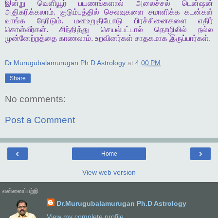
இன்று
வெளியூர்
பயணங்களால்
அலைச்சல்
டென்ஷன்
அதிகரிக்கலாம்
.
குடும்பத்தில்
செலவுகளை
சமாளிக்க
கடன்கள்
வாங்க
நேரிடும்
.
மனஉறுதியோடு
பிரச்சினைகளை
எதிர்
கொள்வீர்கள்
.
சிந்தித்து
செயல்பட்டால்
தொழிலில்
நல்ல
முன்னேற்றத்தை
காணலாம்
.
உறவினர்கள்
சாதகமாக
இருப்பார்கள்
.
Dr.Murugubalamurugan Ph.D Astrology
at
4:00 PM
Share
No comments:
Post a Comment
‹
›
Home
View web version
என்னைப்பற்றி
Dr.Murugubalamurugan Ph.D Astrology
View my complete profile