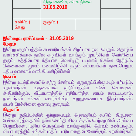
திருக்கணித
கிரக
நிலை
31.05.2019
சனி(வ)
குரு(வ)
கேது
இன்றைய
ராசிப்பலன்
-
31.05.2019
மேஷம்
இன்று
குடும்பத்தில்
சுபகாரியங்கள்
சிறப்பாக
நடைபெறும்
.
தொழில்
வளர்ச்சிக்காக
நவீன
கருவிகள்
வாங்கும்
முயற்சிகள்
வெற்றியை
தரும்
.
உத்தியோக
ரீதியாக
வெளியூர்
பயணம்
செல்ல
நேரிடும்
.
பிள்ளைகள்
மூலம்
மனமகிழ்ச்சி
தரும்
சம்பவங்கள்
நடைபெறும்
.
புதிய
வாகனம்
வாங்கி
மகிழ்வீர்கள்
.
ரிஷபம்
இன்று
உடல்நிலையில்
சற்று
சோர்வும்
,
சுறுசுறுப்பின்மையும்
ஏற்படும்
.
உறவினர்கள்
வருகையால்
குடும்பத்தில்
வீண்
செலவுகள்
அதிகரிக்கும்
.
வியாபாரத்தில்
எதிர்பார்த்த
லாபம்
தடைபடலாம்
.
நண்பர்கள்
உங்கள்
வளர்ச்சிக்கு
உறுதுணையாக
இருப்பார்கள்
.
கடன்
பிரச்சினை
ஓரளவு
குறையும்
.
மிதுனம்
இன்று
குடும்பத்தில்
ஒற்றுமையும்
,
அமைதியும்
கூடும்
.
திருமண
பேச்சுவார்த்தையில்
நல்ல
செய்தி
கிடைக்கும்
.
பெற்றோரின்
அன்பை
பெறுவீர்கள்
.
புதிய
பொருட்கள்
வாங்குவதில்
ஆர்வம்
உண்டாகும்
.
வியாபாரத்தில்
உங்கள்
மதிப்பு
மரியாதை
மேலோங்கும்
.
உறவினர்கள்