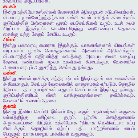
உதவியாக
இருப்பார்கள்
.
கடகம்
இன்று
உத்தியோகஸ்தர்கள்
வேலையில்
ஆர்வமுடன்
ஈடுபடுவார்கள்
.
வியாபார
முன்னேற்றத்திற்கான
வங்கி
கடன்
எளிதில்
கிடைக்கும்
.
குடும்பத்தில்
பிள்ளைகள்
மூலம்
சுபசெய்திகள்
வரும்
.
உடல்
நலம்
சிறப்பாக
இருக்கும்
.
வெளியிலிருந்து
வரவேண்டிய
தொகை
கைக்கு
வந்து
சேரும்
.
சேமிப்பு
உயரும்
.
சிம்மம்
இன்று
பணவரவு
சுமாராக
இருக்கும்
.
வாகனங்களால்
விரயங்கள்
ஏற்படலாம்
.
பூர்வீக
சொத்துக்களால்
அலைச்சல்
அதிகரிக்கும்
.
வியாபாரத்தில்
எதிர்பார்த்த
லாபத்தை
அடைய
கடின
உழைப்பு
தேவை
.
நண்பர்கள்
மூலம்
உதவிகள்
கிடைக்கும்
.
வேலையில்
அனைவரையும்
அனுசரித்து
செல்வது
நல்லது
.
கன்னி
இன்று
உங்கள்
ராசிக்கு
சந்திராஷ்டமம்
இருப்பதால்
மன
உளைச்சல்
அதிகமாகும்
.
செய்யும்
வேலைகளில்
காலதாமதம்
ஏற்படும்
.
தொழில்
ரீதியாக
புதிய
முயற்சிகள்
எதுவும்
செய்யாமல்
இருப்பது
நல்லது
.
குடும்பத்தினரிடம்
வீண்
வாக்குவாதங்களை
தவிர்க்கவும்
.
வேலையில்
கவனம்
தேவை
.
துலாம்
இன்று
இனிய
செய்தி
இல்லம்
தேடி
வரும்
.
உறவினர்கள்
வருகை
உள்ளத்திற்கு
மகிழ்வை
தரும்
.
பூர்வீக
சொத்துகளால்
அனுகூலப்பலன்
கிட்டும்
.
உத்தியோக
ரீதியாக
வெளிவட்டார
நட்பு
கிடைக்கும்
.
தொழிலில்
ஏற்பட்ட
புதிய
மாற்றங்களால்
லாபம்
பெருகும்
.
வராத
பழைய
பாக்கிகள்
வசூலாகும்
.