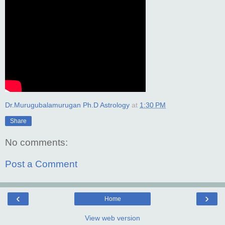
Dr.Murugubalamurugan Ph.D Astrology
at
1:30 PM
Share
No comments:
Post a Comment
‹
›
Home
View web version