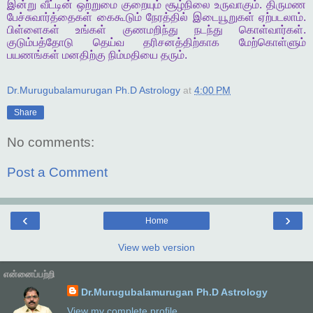
இன்று
வீட்டின்
ஒற்றுமை
குறையும்
சூழ்நிலை
உருவாகும்
.
திருமண
பேச்சுவார்த்தைகள்
கைகூடும்
நேரத்தில்
இடையூறுகள்
ஏற்படலாம்
.
பிள்ளைகள்
உங்கள்
குணமறிந்து
நடந்து
கொள்வார்கள்
.
குடும்பத்தோடு
தெய்வ
தரிசனத்திற்காக
மேற்கொள்ளும்
பயணங்கள்
மனதிற்கு
நிம்மதியை
தரும்
.
Dr.Murugubalamurugan Ph.D Astrology
at
4:00 PM
Share
No comments:
Post a Comment
‹
›
Home
View web version
என்னைப்பற்றி
Dr.Murugubalamurugan Ph.D Astrology
View my complete profile