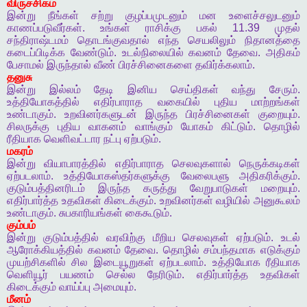
விருச்சிகம்
இன்று
நீங்கள்
சற்று
குழப்பமுடனும்
மன
உளைச்சலுடனும்
காணப்படுவீர்கள்
.
உங்கள்
ராசிக்கு
பகல்
11.39
முதல்
சந்திராஷ்டமம்
தொடங்குவதால்
எந்த
செயலிலும்
நிதானத்தை
கடைப்பிடிக்க
வேண்டும்
.
உடல்நிலையில்
கவனம்
தேவை
.
அதிகம்
பேசாமல்
இருந்தால்
வீண்
பிரச்சினைகளை
தவிர்க்கலாம்
.
தனுசு
இன்று
இல்லம்
தேடி
இனிய
செய்திகள்
வந்து
சேரும்
.
உத்தியோகத்தில்
எதிர்பாராத
வகையில்
புதிய
மாற்றங்கள்
உண்டாகும்
.
உறவினர்களுடன்
இருந்த
பிரச்சினைகள்
குறையும்
.
சிலருக்கு
புதிய
வாகனம்
வாங்கும்
யோகம்
கிட்டும்
.
தொழில்
ரீதியாக
வெளிவட்டார
நட்பு
ஏற்படும்
.
மகரம்
இன்று
வியாபாரத்தில்
எதிர்பாராத
செலவுகளால்
நெருக்கடிகள்
ஏற்படலாம்
.
உத்தியோகஸ்தர்களுக்கு
வேலைபளு
அதிகரிக்கும்
.
குடும்பத்தினரிடம்
இருந்த
கருத்து
வேறுபாடுகள்
மறையும்
.
எதிர்பார்த்த
உதவிகள்
கிடைக்கும்
.
உறவினர்கள்
வழியில்
அனுகூலம்
உண்டாகும்
.
சுபகாரியங்கள்
கைகூடும்
.
கும்பம்
இன்று
குடும்பத்தில்
வரவிற்கு
மீறிய
செலவுகள்
ஏற்படும்
.
உடல்
ஆரோக்கியத்தில்
கவனம்
தேவை
.
தொழில்
சம்பந்தமாக
எடுக்கும்
முயற்சிகளில்
சில
இடையூறுகள்
ஏற்படலாம்
.
உத்தியோக
ரீதியாக
வெளியூர்
பயணம்
செல்ல
நேரிடும்
.
எதிர்பார்த்த
உதவிகள்
கிடைக்கும்
வாய்ப்பு
அமையும்
.
மீனம்