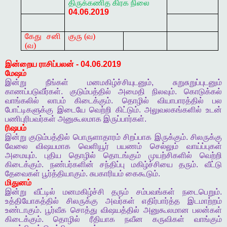
திருக்கணித
கிரக
நிலை
04.06.2019
கேது சனி
குரு (வ)
(வ)
இன்றைய
ராசிப்பலன்
- 04.06.2019
மேஷம்
இன்று
நீங்கள்
மனமகிழ்ச்சியுடனும்
,
சுறுசுறுப்புடனும்
காணப்படுவீர்கள்
.
குடும்பத்தில்
அமைதி
நிலவும்
.
கொடுக்கல்
வாங்கலில்
லாபம்
கிடைக்கும்
.
தொழில்
வியாபாரத்தில்
பல
போட்டிகளுக்கு
இடையே
வெற்றி
கிட்டும்
.
அலுவலகங்களில்
உடன்
பணிபுரிபவர்கள்
அனுகூலமாக
இருப்பார்கள்
.
ரிஷபம்
இன்று
குடும்பத்தில்
பொருளாதாரம்
சிறப்பாக
இருக்கும்
.
சிலருக்கு
வேலை
விஷயமாக
வெளியூர்
பயணம்
செல்லும்
வாய்ப்புகள்
அமையும்
.
புதிய
தொழில்
தொடங்கும்
முயற்சிகளில்
வெற்றி
கிடைக்கும்
.
நண்பர்களின்
சந்திப்பு
மகிழ்ச்சியை
தரும்
.
வீட்டு
தேவைகள்
பூர்த்தியாகும்
.
சுபகாரியம்
கைகூடும்
.
மிதுனம்
இன்று
வீட்டில்
மனமகிழ்ச்சி
தரும்
சம்பவங்கள்
நடைபெறும்
.
உத்தியோகத்தில்
சிலருக்கு
அவர்கள்
எதிர்பார்த்த
இடமாற்றம்
உண்டாகும்
.
பூர்வீக
சொத்து
விஷயத்தில்
அனுகூலமான
பலன்கள்
கிடைக்கும்
.
தொழில்
ரீதியாக
நவீன
கருவிகள்
வாங்கும்