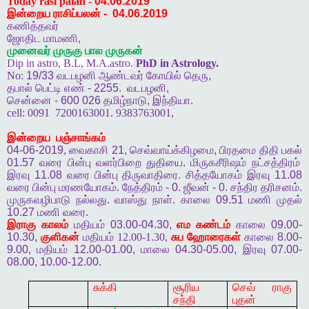
Today rasi palan -
04.06.2019
இன்றைய ராசிப்பலன்
-
04.06.2019
கணித்தவர்
ஜோதிட
மாமணி
,
முனைவர்
முருகு
பால
முருகன்
Dip in astro, B.L, M.A.astro.
PhD in Astrology.
No:
19/33
வடபழனி
ஆண்டவர்
கோயில்
தெரு
,
தபால்
பெட்டி
எண்
- 2255.
வடபழனி
,
சென்னை
- 600 026
தமிழ்நாடு
,
இந்தியா
.
cell:
0091
7200163001. 9383763001,
இன்றைய
பஞ்சாங்கம்
04-06-2019,
வைகாசி
21,
செவ்வாய்க்கிழமை
,
பிரதமை
திதி
பகல்
01.57
வரை
பின்பு
வளர்பிறை
துதியை
.
மிருகசீரிஷம்
நட்சத்திரம்
இரவு
11.08
வரை
பின்பு
திருவாதிரை
.
சித்தயோகம்
இரவு
11.08
வரை
பின்பு
மரணயோகம்
.
நேத்திரம்
- 0.
ஜீவன்
- 0.
சந்திர
தரிசனம்
.
முருகவழிபாடு
நல்லது
.
வாஸ்து
நாள்
.
காலை
09.51
மணி
முதல்
10.27
மணி
வரை
.
இராகு
காலம்
மதியம்
03.00-04.30,
எம
கண்டம்
காலை
09.00-
10.30,
குளிகன்
மதியம் 12.00-1.30,
சுப
ஹோரைகள்
காலை
8.00-
9.00,
மதியம்
12.00-01.00,
மாலை
04.30-05.00,
இரவு
07.00-
08.00, 10.00-12.00.
சுக்கி
சூரிய
செவ் ராகு
சந்தி
புதன்