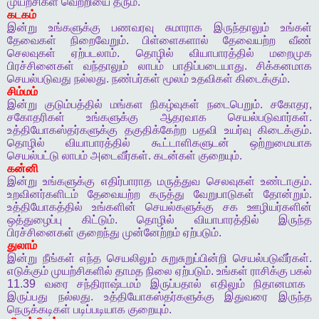
முயற்சிகள்
வெற்றியை
தரும்
.
கடகம்
இன்று
உங்களுக்கு
பணவரவு
சுமாராக
இருந்தாலும்
உங்கள்
தேவைகள்
நிறைவேறும்
.
பிள்ளைகளால்
தேவையற்ற
வீண்
செலவுகள்
ஏற்படலாம்
.
தொழில்
வியாபாரத்தில்
மறைமுக
பிரச்சினைகள்
வந்தாலும்
லாபம்
பாதிப்படையாது
.
சிக்கனமாக
செயல்படுவது
நல்லது
.
நண்பர்கள்
மூலம்
உதவிகள்
கிடைக்கும்
.
சிம்மம்
இன்று
குடும்பத்தில்
மங்கள
நிகழ்வுகள்
நடைபெறும்
.
சகோதர
,
சகோதரிகள்
உங்களுக்கு
ஆதரவாக
செயல்படுவார்கள்
.
உத்தியோகஸ்தர்களுக்கு
தகுதிக்கேற்ற
பதவி
உயர்வு
கிடைக்கும்
.
தொழில்
வியாபாரத்தில்
கூட்டாளிகளுடன்
ஒற்றுமையாக
செயல்பட்டு
லாபம்
அடைவீர்கள்
.
கடன்கள்
குறையும்
.
கன்னி
இன்று
உங்களுக்கு
எதிர்பாராத
மருத்துவ
செலவுகள்
உண்டாகும்
.
உறவினர்களிடம்
தேவையற்ற
கருத்து
வேறுபாடுகள்
தோன்றும்
.
உத்தியோகத்தில்
உங்களின்
செயல்களுக்கு
சக
ஊழியர்களின்
ஒத்துழைப்பு
கிட்டும்
.
தொழில்
வியாபாரத்தில்
இருந்த
பிரச்சினைகள்
குறைந்து
முன்னேற்றம்
ஏற்படும்
.
துலாம்
இன்று
நீங்கள்
எந்த
செயலிலும்
சுறுசுறுப்பின்றி
செயல்படுவீர்கள்
.
எடுக்கும்
முயற்சிகளில்
தாமத
நிலை
ஏற்படும்
.
உங்கள்
ராசிக்கு
பகல்
11.39
வரை
சந்திராஷ்டமம்
இருப்பதால்
எதிலும்
நிதானமாக
இருப்பது
நல்லது
.
உத்தியோகஸ்தர்களுக்கு
இதுவரை
இருந்த
நெருக்கடிகள்
படிப்படியாக
குறையும்
.