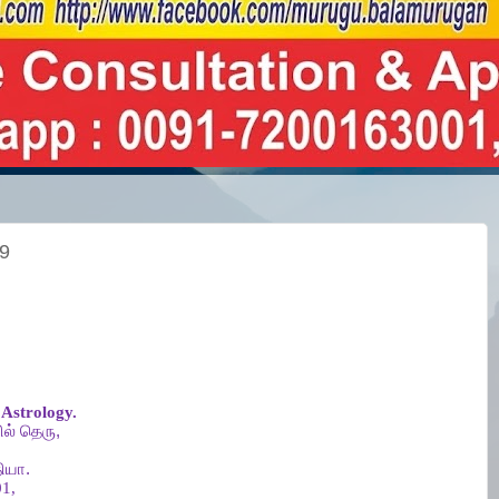
19
Astrology.
ல்
தெரு
,
ியா
.
1,