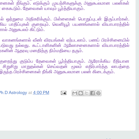
சினைகள்
நீங்கும்
.
எடுக்கும்
முயற்சிகளுக்கு
அனுகூலமான
பலன்கள்
்
கைகூடும்
.
தேவைகள்
யாவும்
பூர்த்தியாகும்
.
ில்
ஒற்றுமை
அதிகரிக்கும்
.
பிள்ளைகள்
பொறுப்புடன்
இருப்பார்கள்
.
கிய
பாதிப்புகள்
குறையும்
.
வெளியூர்
பயணங்களால்
வியாபாரத்தில்
ளால்
அனுகூலம்
கிட்டும்
.
.
வாகனங்களால்
வீண்
விரயங்கள்
ஏற்படலாம்
.
பணப்
பிரச்சினையில்
படுவது
நல்லது
.
கூட்டாளிகளின்
ஆலோசனைகளால்
வியாபாரத்தில்
்களின்
ஆதரவு
மனதிற்கு
நிம்மதியை
தரும்
.
குறைந்து
குடும்ப
தேவைகள்
பூர்த்தியாகும்
.
ஆரோக்கிய
ரீதியான
சிறுசிறு
மாறுதல்கள்
செய்வதன்
மூலம்
எதிர்பார்த்த
லாபத்தை
இருந்த
பிரச்சினைகள்
நீங்கி
அனுகூலமான
பலன்
கிடைக்கும்
.
h.D Astrology
at
4:00 PM