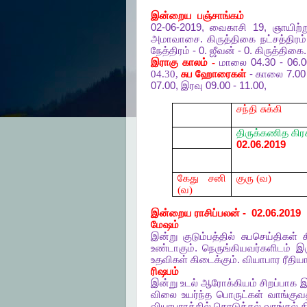
இன்றைய
பஞ்சாங்கம்
02-06-2019,
வைகாசி
19,
ஞாயிற்
அமாவாசை
.
கிருத்திகை
நட்சத்திரம்
நேத்திரம்
- 0.
ஜீவன்
- 0.
கிருத்திகை
இராகு
காலம் -
மாலை
04.30 - 06.
04.30,
சுப
ஹோரைகள்
-
காலை
7.00 
07.00,
இரவு
09.00 - 11.00,
சந்தி சுக்கி
திருக்கணித
கிர
02.06.2019
கேது சனி
குரு (வ)
(வ)
இன்றைய
ராசிப்பலன்
-
02.06.2019
மேஷம்
இன்று
குடும்பத்தில்
சுபசெய்திகள்
உண்டாகும்
.
நெருங்கியவர்களிடம்
இர
உதவிகள்
கிடைக்கும்
.
வியாபார
ரீதி
ரிஷபம்
இன்று
உடல்
ஆரோக்கியம்
சிறப்பாக
இ
விலை
உயர்ந்த
பொருட்கள்
வாங்குவத
வியாபாரத்தில்
கொடுக்கல்
வாங்கல்
த