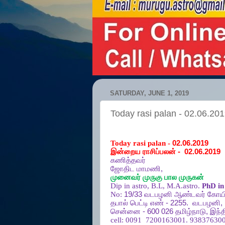
SATURDAY, JUNE 1, 2019
Today rasi palan - 02.06.20
Today rasi palan -
02.06.2019
இன்றைய ராசிப்பலன்
-
02.06.2019
கணித்தவர்
ஜோதிட
மாமணி
,
முனைவர்
முருகு
பால
முருகன்
Dip in astro, B.L, M.A.astro.
PhD in 
No:
19/33
வடபழனி
ஆண்டவர்
கோயி
தபால்
பெட்டி
எண்
- 2255.
வடபழனி
,
சென்னை
- 600 026
தமிழ்நாடு
,
இந்த
cell:
0091
7200163001. 938376300