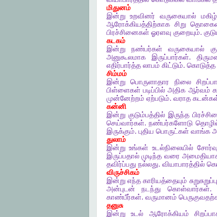
மிதுனம்
இன்று
உறவினர்
வருகையால்
மகிழ்
ஆரோக்கியத்திற்காக
சிறு
தொகை
பிரச்சினைகள்
ஓரளவு
குறையும்
.
குடு
கடகம்
இன்று
நண்பர்கள்
வருகையால்
கு
அனுகூலமாக
இருப்பார்கள்
.
திரு
எதிர்பார்த்த
லாபம்
கிட்டும்
.
கொடுத்த
சிம்மம்
இன்று
பொருளாதார
நிலை
சிறப்ப
பிள்ளைகள்
படிப்பில்
அதிக
ஆர்வம்
க
முன்னேற்றம்
ஏற்படும்
.
வராத
கடன்கள
கன்னி
இன்று
குடும்பத்தில்
இருந்த
பிரச்ச
செய்வார்கள்
.
நண்பர்களோடு
தொழில
இருக்கும்
.
புதிய
பொருட்கள்
வாங்க
அ
துலாம்
இன்று
உங்கள்
உடல்நிலையில்
சோர்வு
இருப்பதால்
முடிந்த
வரை
அமைதியா
தவிர்ப்பது
நல்லது
.
வியாபாரத்தில்
கொ
விருச்சிகம்
இன்று
எந்த
காரியத்தையும்
சுறுசுறுப்
அன்புடன்
நடந்து
கொள்வார்கள்
காண்பீர்கள்
.
வருமானம்
பெருகுவதற
தனுசு
இன்று
உடல்
ஆரோக்கியம்
சிறப்ப