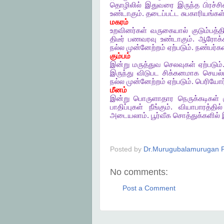
தொழிலில்
இதுவரை
இருந்த
பிரச்
உண்டாகும்
.
தடைப்பட்ட
சுபகாரியங்கள
மகரம்
உறவினர்கள்
வருகையால்
குடும்பத்த
திடீர்
பணவரவு
உண்டாகும்
.
ஆரோக்
நல்ல
முன்னேற்றம்
ஏற்படும்
.
நண்பர்க
கும்பம்
இன்று
மருத்துவ
செலவுகள்
ஏற்படும்
இருந்து
விடுபட
சிக்கனமாக
செயல்
நல்ல
முன்னேற்றம்
ஏற்படும்
.
பெரியோர
மீனம்
இன்று
பொருளாதார
நெருக்கடிகள்
பாதிப்புகள்
நீங்கும்
.
வியாபாரத்தில்
அடையலாம்
.
பூர்வீக
சொத்துக்களில்
Posted by
Dr.Murugubalamurugan P
No comments:
Post a Comment