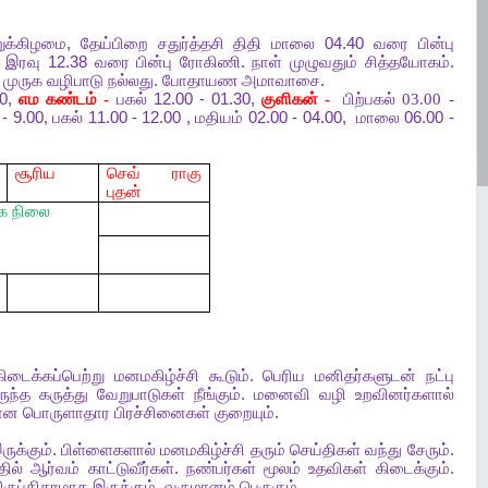
றுக்கிழமை
,
தேய்பிறை
சதுர்த்தசி
திதி
மாலை
04.40
வரை
பின்பு
இரவு
12.38
வரை
பின்பு
ரோகிணி
.
நாள்
முழுவதும்
சித்தயோகம்
.
.
முருக
வழிபாடு
நல்லது
.
போதாயண
அமாவாசை
.
00,
எம
கண்டம் -
பகல்
12.00 - 01.30,
குளிகன் -
பிற்பகல் 03.00 -
- 9.00,
பகல்
11.00 - 12.00 ,
மதியம்
02.00 - 04.00,
மாலை
06.00 -
சூரிய
செவ் ராகு
புதன்
க
நிலை
கிடைக்கப்பெற்று
மனமகிழ்ச்சி
கூடும்
.
பெரிய
மனிதர்களுடன்
நட்பு
ுந்த
கருத்து
வேறுபாடுகள்
நீங்கும்
.
மனைவி
வழி
உறவினர்களால்
யான
பொருளாதார
பிரச்சினைகள்
குறையும்
.
ருக்கும்
.
பிள்ளைகளால்
மனமகிழ்ச்சி
தரும்
செய்திகள்
வந்து
சேரும்
.
ில்
ஆர்வம்
காட்டுவீர்கள்
.
நண்பர்கள்
மூலம்
உதவிகள்
கிடைக்கும்
.
ிருப்திகரமாக
இருக்கும்
.
வருமானம்
பெருகும்
.