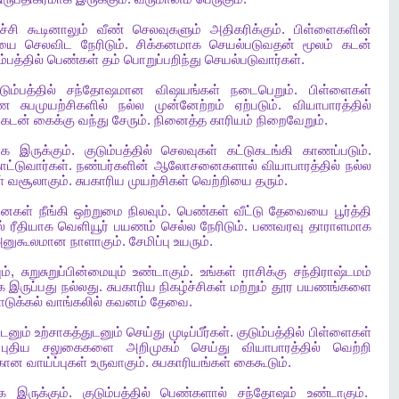
ச்சி
கூடினாலும்
வீண்
செலவுகளும்
அதிகரிக்கும்
.
பிள்ளைகளின்
யை
செலவிட
நேரிடும்
.
சிக்கனமாக
செயல்படுவதன்
மூலம்
கடன்
ம்பத்தில்
பெண்கள்
தம்
பொறுப்பறிந்து
செயல்படுவார்கள்
.
டும்பத்தில்
சந்தோஷமான
விஷயங்கள்
நடைபெறும்
.
பிள்ளைகள்
மண
சுபமுயற்சிகளில்
நல்ல
முன்னேற்றம்
ஏற்படும்
.
வியாபாரத்தில்
கடன்
கைக்கு
வந்து
சேரும்
.
நினைத்த
காரியம்
நிறைவேறும்
.
ாக
இருக்கும்
.
குடும்பத்தில்
செலவுகள்
கட்டுகடங்கி
காணப்படும்
.
ாட்டுவார்கள்
.
நண்பர்களின்
ஆலோசனைகளால்
வியாபாரத்தில்
நல்ல
்
வசூலாகும்
.
சுபகாரிய
முயற்சிகள்
வெற்றியை
தரும்
.
ினைகள்
நீங்கி
ஒற்றுமை
நிலவும்
.
பெண்கள்
வீட்டு
தேவையை
பூர்த்தி
்
ரீதியாக
வெளியூர்
பயணம்
செல்ல
நேரிடும்
.
பணவரவு
தாராளமாக
னுகூலமான
நாளாகும்
.
சேமிப்பு
உயரும்
.
ம்
,
சுறுசுறுப்பின்மையும்
உண்டாகும்
.
உங்கள்
ராசிக்கு
சந்திராஷ்டமம்
க
இருப்பது
நல்லது
.
சுபகாரிய
நிகழ்ச்சிகள்
மற்றும்
தூர
பயணங்களை
டுக்கல்
வாங்கலில்
கவனம்
தேவை
.
புடனும்
உற்சாகத்துடனும்
செய்து
முடிப்பீர்கள்
.
குடும்பத்தில்
பிள்ளைகள்
.
புதிய
சலுகைகளை
அறிமுகம்
செய்து
வியாபாரத்தில்
வெற்றி
்கான
வாய்ப்புகள்
உருவாகும்
.
சுபகாரியங்கள்
கைகூடும்
.
ாக
இருக்கும்
.
குடும்பத்தில்
பெண்களால்
சந்தோஷம்
உண்டாகும்
.