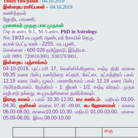
Today rasi palan -
04.10.2019
இன்றைய ராசிப்பலன்
-
04.10.2019
கணித்தவர்
ஜோதிட
மாமணி
,
முனைவர்
முருகு
பால
முருகன்
Dip in astro, B.L, M.A.astro.
PhD in Astrology.
No:
19/33
வடபழனி
ஆண்டவர்
கோயில்
தெரு
,
தபால்
பெட்டி
எண்
- 2255.
வடபழனி
,
சென்னை
- 600 026
தமிழ்நாடு
,
இந்தியா
.
cell:
0091
7200163001. 9383763001,
இன்றைய
பஞ்சாங்கம்
04-10-2019,
புரட்டாசி
17,
வெள்ளிக்கிழமை
,
சஷ்டி
திதி
காலை
09.35
வரை
பின்பு
வளர்பிறை
சப்தமி
.
கேட்டை
நட்சத்திரம்
பகல்
12.19
வரை
பின்பு
மூலம்
.
மரணயோகம்
பகல்
12.19
வரை
பின்பு
அமிர்தயோகம்
.
நேத்திரம்
- 1.
ஜீவன்
- 1/2.
சஷ்டி
விரதம்
.
முருக
வழிபாடு
நல்லது
.
சுபமுயற்சிகளை
தவிர்க்கவும்
.
இராகு
காலம் -
பகல்
10.30-12.00,
எம
கண்டம்-
மதியம்
03.00-
04.30,
குளிகன்
காலை 07.30 -09.00,
சுப
ஹோரைகள்
-
காலை
06.00-08.00,
காலை
10.00-10.30.
மதியம்
01.00-03.00,
மாலை
05.00-06.00,
இரவு
08.00-10.00
ராகு