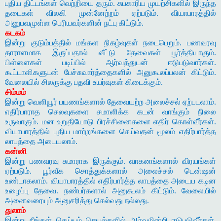
புதிய திட்டங்கள் வெற்றியை தரும். சுபகாரிய முயற்சிகளில் இருந்த
தடைகள் விலகி முன்னேற்றம் ஏற்படும். வியாபாரத்தில்
அனுபவமுள்ள பெரியவர்களின் நட்பு கிட்டும்.
கடகம்
இன்று குடும்பத்தில் மங்கள நிகழ்வுகள் நடைபெறும். பணவரவு
தாராளமாக இருப்பதால் வீட்டு தேவைகள் பூர்த்தியாகும்.
பிள்ளைகள் படிப்பில் ஆர்வத்துடன் ஈடுபடுவார்கள்.
கூட்டாளிகளுடன் பேச்சுவார்த்தைகளில் அனுகூலப்பலன் கிட்டும்.
வேலையில் சிலருக்கு பதவி உயர்வுகள் கிடைக்கும்.
சிம்மம்
இன்று வெளியூர் பயணங்களால் தேவையற்ற அலைச்சல் ஏற்படலாம்.
எதிர்பாராத செலவுகளை சமாளிக்க கடன் வாங்கும் நிலை
உருவாகும். மன உறுதியோடு பிரச்சினைகளை எதிர் கொள்வீர்கள்.
வியாபாரத்தில் புதிய மாற்றங்களை செய்வதன் மூலம் எதிர்பார்த்த
லாபத்தை அடையலாம்.
கன்னி
இன்று பணவரவு சுமாராக இருக்கும். வாகனங்களால் விரயங்கள்
ஏற்படும். பூர்வீக சொத்துக்களால் அலைச்சல் டென்ஷன்
உண்டாகலாம். வியாபாரத்தில் எதிர்பார்த்த லாபத்தை அடைய கடின
உழைப்பு தேவை. நண்பர்களால் அனுகூலம் கிட்டும். வேலையில்
அனைவரையும் அனுசரித்து செல்வது நல்லது.
துலாம்
இன்று நீங்கள் செய்யும் செயல்களில் ஆர்வமின்றி ஈடுபடுவீர்கள்.