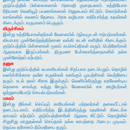
குடும்பத்தில் பிள்ளைகளால் அமைதி குறையலாம். உத்தியோக
ரீதியான வெளியூர் பயணங்களால் அனுகூலம் கிட்டும். கொடுக்கல்
வாங்கலில் கவனம் தேவை. அரசு வழியாக எதிர்பார்த்த உதவிகள்
கிடைக்கும். வருமானம் பெருகும்.
விருச்சிகம்
இன்று உத்தியோகஸ்தர்கள் வேலையில் ஆர்வமுடன் ஈடுபடுவார்கள்.
வியாபார முன்னேற்றத்திற்கான வங்கி கடன் எளிதில் கிடைக்கும்.
குடும்பத்தில் பிள்ளைகள் மூலம் சுபசெய்திகள் வரும். பெற்றோர்கள்
ஆதரவாக இருப்பார்கள். திருமண பேச்சுவார்த்தைகளில் நல்ல
முன்னேற்றம் ஏற்படும்.
தனுசு
இன்று குடும்பத்தில் சுபகாரியங்கள் சிறப்பாக நடைபெறும். தொழில்
வளர்ச்சிக்காக நவீன கருவிகள் வாங்கும் முயற்சிகள் வெற்றியை
தரும். உடல் நலம் சீராக இருக்கும். வெளியிலிருந்து வரவேண்டிய
தொகை கைக்கு வந்து சேரும். வேலையில் சக ஊழியர்கள்
ஒற்றுமையோடு செயல்படுவார்கள்.
மகரம்
இன்று நீங்கள் செய்யும் காரியங்கள் மற்றவர்கள் தலையீட்டால்
தடைப்படலாம். எதிர்பார்த்த இடத்திலிருந்து உதவிகள் கிடைக்க
தாமதம் ஏற்படும். குடும்பத்தினரின் ஆதரவு கிட்டும். தொழிலில்
சிறுசிறு மாறுதல்கள் செய்தால் நல்ல லாபத்தை அடைய முடியும்.
தெய்வ தரிசனம் நிம்மதியை தரும்.