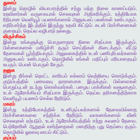
துலாம்
இன்று
தொழில்
வியாபாரத்தில்
சற்று
மந்த
நிலை
காணப்படும்
.
உறவினர்கள்
வருகையால்
செலவுகள்
அதிகரிக்கும்
.
உத்தியோக
ரீதியான
வெளியூர்
பயணங்களால்
அனுகூலப்
பலன்கள்
உண்டாகும்
.
எதிர்பார்த்த
இடத்தில்
இருந்து
உதவி
கிட்டும்
.
கடன்
பிரச்சினைகள்
குறையும்
.
தெய்வ
வழிபாடு
நல்லது
.
விருச்சிகம்
இன்று
உங்களுக்கு
பொருளாதார
நிலை
சிறப்பாக
இருக்கும்
.
பிள்ளைகளால்
மகிழ்ச்சி
தரும்
செய்திகள்
கிடைக்கும்
.
வீட்டு
தேவைகள்
பூர்த்தியாகும்
.
அலுவலகத்தில்
உடன்
பணிபுரிபவர்களால்
அனுகூலம்
உண்டாகும்
.
தொழிலில்
உங்கள்
மதிப்பும்
மரியாதையும்
உயரும்
.
பொன்
பொருள்
சேரும்
.
தனுசு
இன்று
நீங்கள்
தொட்ட
காரியம்
எல்லாம்
வெற்றியை
கொடுக்கும்
.
குடும்பத்தில்
பணவரவு
தாராளமாக
இருக்கும்
.
பிள்ளைகள்
பொறுப்புடன்
நடந்து
கொள்வார்கள்
.
பழைய
பாக்கிகள்
வசூலாகும்
.
உடல்
ஆரோக்கியம்
சிறப்பாக
இருக்கும்
.
தெய்வ
தரிசனத்திற்காக
வெளியூர்
பயணம்
செல்ல
நேரிடும்
.
மகரம்
இன்று
உத்தியோகத்தில்
உடனிருப்பவர்களால்
தேவையில்லாத
பிரச்சினைகளை
சந்திக்க
நேரிடும்
.
வாகனங்களால்
வீண்
செலவுகள்
ஏற்படும்
.
உடல்
ஆரோக்கியத்தில்
சற்று
கவனம்
தேவை
.
பெற்றோரின்
ஆறுதல்
வார்த்தைகள்
மனதிற்கு
புது
தெம்பை
தரும்
.
தொழிலில்
ஓரளவு
லாபம்
கிட்டும்
.
கும்பம்