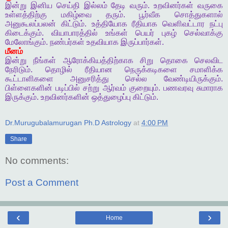
இன்று
இனிய
செய்தி
இல்லம்
தேடி
வரும்
.
உறவினர்கள்
வருகை
உள்ளத்திற்கு
மகிழ்வை
தரும்
.
பூர்வீக
சொத்துகளால்
அனுகூலப்பலன்
கிட்டும்
.
உத்தியோக
ரீதியாக
வெளிவட்டார
நட்பு
கிடைக்கும்
.
வியாபாரத்தில்
உங்கள்
பெயர்
புகழ்
செல்வாக்கு
மேலோங்கும்
.
நண்பர்கள்
உதவியாக
இருப்பார்கள்
.
மீனம்
இன்று
நீங்கள்
ஆரோக்கியத்திற்காக
சிறு
தொகை
செலவிட
நேரிடும்
.
தொழில்
ரீதியான
நெருக்கடிகளை
சமாளிக்க
கூட்டாளிகளை
அனுசரித்து
செல்ல
வேண்டியிருக்கும்
.
பிள்ளைகளின்
படிப்பில்
சற்று
ஆர்வம்
குறையும்
.
பணவரவு
சுமாராக
இருக்கும்
.
உறவினர்களின்
ஒத்துழைப்பு
கிட்டும்
.
Dr.Murugubalamurugan Ph.D Astrology
at
4:00 PM
Share
No comments:
Post a Comment
‹
›
Home