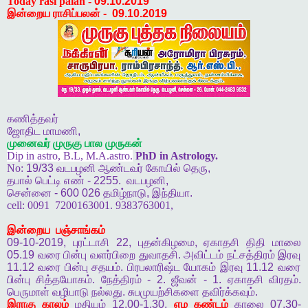
Today rasi palan -
09.10.2019
இன்றைய ராசிப்பலன்
-
09.10.2019
கணித்தவர்
ஜோதிட
மாமணி
,
முனைவர்
முருகு
பால
முருகன்
Dip in astro, B.L, M.A.astro.
PhD in Astrology.
No:
19/33
வடபழனி
ஆண்டவர்
கோயில்
தெரு
,
தபால்
பெட்டி
எண்
- 2255.
வடபழனி
,
சென்னை
- 600 026
தமிழ்நாடு
,
இந்தியா
.
cell:
0091
7200163001. 9383763001,
இன்றைய
பஞ்சாங்கம்
09-10-2019,
புரட்டாசி
22,
புதன்கிழமை
,
ஏகாதசி
திதி
மாலை
05.19
வரை
பின்பு
வளர்பிறை
துவாதசி
.
அவிட்டம்
நட்சத்திரம்
இரவு
11.12
வரை
பின்பு
சதயம்
.
பிரபலாரிஷ்ட
யோகம்
இரவு
11.12
வரை
பின்பு
சித்தயோகம்
.
நேத்திரம்
- 2.
ஜீவன்
- 1.
ஏகாதசி
விரதம்
.
பெருமாள்
வழிபாடு
நல்லது
.
சுபமுயற்சிகளை
தவிர்க்கவும்
.
இராகு
காலம்
மதியம்
12.00-1.30,
எம
கண்டம்
காலை
07.30-