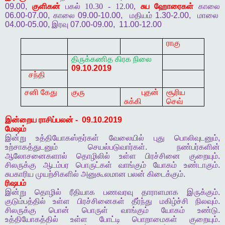
09.00,
குளிகன்
பகல் 10.30 - 12.00,
சுப
ஹோரைகள்
காலை
06.00-07.00,
காலை
09.00-10.00,
மதியம்
1.30-2.00,
மாலை
04.00-05.00,
இரவு
07.00-09.00,
11.00-12.00
ராகு
திருக்கணித
கிரக
நிலை
09.10.2019
சந்தி
சனி கேது
குரு
புதன்
சூரிய
சுக்கி
செவ்
இன்றைய
ராசிப்பலன்
-
09.10.2019
மேஷம்
இன்று
உத்தியோகஸ்தர்கள்
வேலையில்
புது
பொலிவுடனும்
,
உற்சாகத்துடனும்
செயல்படுவார்கள்
.
நண்பர்களின்
ஆலோசனைகளால்
தொழிலில்
உள்ள
பிரச்சினை
குறையும்
.
சிலருக்கு
ஆடம்பர
பொருட்கள்
வாங்கும்
யோகம்
உண்டாகும்
.
சுபகாரிய
முயற்சிகளில்
அனுகூலமான
பலன்
கிடைக்கும்
.
ரிஷபம்
இன்று
தொழில்
ரீதியாக
பணவரவு
தாராளமாக
இருக்கும்
.
குடும்பத்தில்
உள்ள
பிரச்சினைகள்
தீர்ந்து
மகிழ்ச்சி
நிலவும்
.
சிலருக்கு
பொன்
பொருள்
வாங்கும்
யோகம்
உண்டு
.
உத்தியோகத்தில்
உள்ள
போட்டி
பொறாமைகள்
குறையும்
.