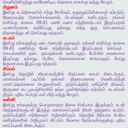
வெளியிலிருந்து
வரவேண்டிய
தொகை
கைக்கு
வந்து
சேரும்
.
மிதுனம்
இன்று
உடல்நிலையில்
சற்று
சோர்வும்
,
சுறுசுறுப்பின்மையும்
ஏற்படும்
.
தேவையற்ற
அலைச்சல்களால்
டென்ஷன்
உண்டாகும்
.
உங்கள்
ராசிக்கு
காலை
09.41
மணி
வரை
சந்திராஷ்டமம்
இருப்பதால்
பயணங்களை
தவிர்ப்பது
நல்லது
.
எந்த
ஒரு
செயலையும்
நிதானத்துடன்
செய்வது
உத்தமம்
.
கடகம்
இன்று
உங்களுக்கு
மன
அமைதி
குறையும்
.
உங்கள்
ராசிக்கு
காலை
09.41
மணிக்கு
மேல்
சந்திராஷ்டமம்
இருப்பதால்
செய்யும்
செயல்களில்
தடை
தாமதங்கள்
உண்டாகும்
.
பேச்சில்
கவனமாக
இருப்பது
நல்லது
.
பெரிய
தொகைகளை
கையாளும்
போது
நிதானமாக
இருப்பது
உத்தமம்
.
சிம்மம்
இன்று
தொழில்
வியாபாரத்தில்
சிறப்பான
லாபம்
கிடைக்கும்
.
மாணவர்கள்
படிப்பில்
தங்கள்
திறமைகளை
வெளிபடுத்தி
பாராட்டுதல்களை
பெறுவார்கள்
.
குடும்பத்தில்
மகிழ்ச்சி
நிலவும்
.
திருமண
சுப
முயற்சிகளில்
நல்ல
முன்னேற்றம்
ஏற்படும்
.
கடன்கள்
தீரும்
.
புதிய
பொருட்கள்
வீடு
வந்து
சேரும்
.
கன்னி
இன்று
உங்களுக்கு
பொருளாதார
நிலை
சிறப்பாக
இருக்கும்
.
உடன்
பிறந்தவர்களுடன்
இருந்த
மனக்கசப்புகள்
நீங்கி
ஒற்றுமை
கூடும்
.
குடும்பத்தில்
சந்தோஷம்
அதிகரிக்கும்
.
தொழில்
ரீதியாக
பெரிய
மனிதர்களின்
அறிமுகம்
கிட்டும்
.
வேலை
தேடுபவர்களுக்கு
புதிய
வாய்ப்புகள்
கிடைக்கும்
.