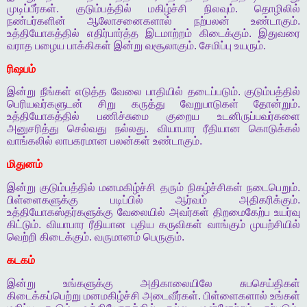
முடிப்பீர்கள்
.
குடும்பத்தில்
மகிழ்ச்சி
நிலவும்
.
தொழிலில்
நண்பர்களின்
ஆலோசனைகளால்
நற்பலன்
உண்டாகும்
.
உத்தியோகத்தில்
எதிர்பார்த்த
இடமாற்றம்
கிடைக்கும்
.
இதுவரை
வராத
பழைய
பாக்கிகள்
இன்று
வசூலாகும்
.
சேமிப்பு
உயரும்
.
ரிஷபம்
இன்று
நீங்கள்
எடுத்த
வேலை
பாதியில்
தடைப்படும்
.
குடும்பத்தில்
பெரியவர்களுடன்
சிறு
கருத்து
வேறுபாடுகள்
தோன்றும்
.
உத்தியோகத்தில்
பணிச்சுமை
குறைய
உடனிருப்பவர்களை
அனுசரித்து
செல்வது
நல்லது
.
வியாபார
ரீதியான
கொடுக்கல்
வாங்கலில்
லாபகரமான
பலன்கள்
உண்டாகும்
.
மிதுனம்
இன்று
குடும்பத்தில்
மனமகிழ்ச்சி
தரும்
நிகழ்ச்சிகள்
நடைபெறும்
.
பிள்ளைகளுக்கு
படிப்பில்
ஆர்வம்
அதிகரிக்கும்
.
உத்தியோகஸ்தர்களுக்கு
வேலையில்
அவர்கள்
திறமைகேற்ப
உயர்வு
கிட்டும்
.
வியாபார
ரீதியான
புதிய
கருவிகள்
வாங்கும்
முயற்சியில்
வெற்றி
கிடைக்கும்
.
வருமானம்
பெருகும்
.
கடகம்
இன்று
உங்களுக்கு
அதிகாலையிலே
சுபசெய்திகள்
கிடைக்கப்பெற்று
மனமகிழ்ச்சி
அடைவீர்கள்
.
பிள்ளைகளால்
உங்கள்