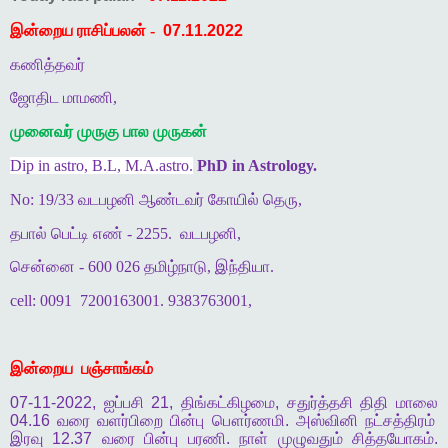
இன்றைய ராசிப்பலன் -
07.11.2022
கணித்தவர்
ஜோதிட மாமணி,
முனைவர் முருகு பால முருகன்
Dip in astro, B.L, M.A.astro.
PhD in Astrology.
No: 19/33 வடபழனி ஆண்டவர் கோயில் தெரு,
தபால் பெட்டி எண் - 2255.
வடபழனி,
சென்னை - 600 026 தமிழ்நாடு, இந்தியா.
cell: 0091
7200163001. 9383763001,
இன்றைய
பஞ்சாங்கம்
07-11-2022,
ஐப்பசி
21,
திங்கட்கிழமை
,
சதுர்த்தசி
திதி
மாலை
04.16
வரை
வளர்பிறை
பின்பு
பௌர்ணமி
.
அஸ்வினி
நட்சத்திரம்
இரவு
12.37
வரை
பின்பு
பரணி
.
நாள்
முழுவதும்
சித்தயோகம்
.