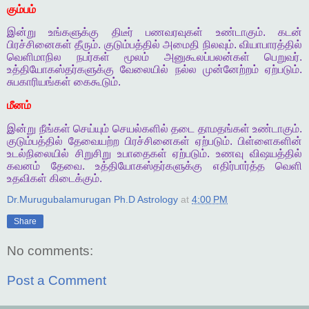
கும்பம்
இன்று
உங்களுக்கு
திடீர்
பணவரவுகள்
உண்டாகும்
.
கடன்
பிரச்சினைகள்
தீரும்
.
குடும்பத்தில்
அமைதி
நிலவும்
.
வியாபாரத்தில்
வெளிமாநில
நபர்கள்
மூலம்
அனுகூலப்பலன்கள்
பெறுவர்
.
உத்தியோகஸ்தர்களுக்கு
வேலையில்
நல்ல
முன்னேற்றம்
ஏற்படும்
.
சுபகாரியங்கள்
கைகூடும்
.
மீனம்
இன்று
நீங்கள்
செய்யும்
செயல்களில்
தடை
தாமதங்கள்
உண்டாகும்
.
குடும்பத்தில்
தேவையற்ற
பிரச்சினைகள்
ஏற்படும்
.
பிள்ளைகளின்
உடல்நிலையில்
சிறுசிறு
உபாதைகள்
ஏற்படும்
.
உணவு
விஷயத்தில்
கவனம்
தேவை
.
உத்தியோகஸ்தர்களுக்கு
எதிர்பார்த்த
வெளி
உதவிகள்
கிடைக்கும்
.
Dr.Murugubalamurugan Ph.D Astrology
at
4:00 PM
Share
No comments:
Post a Comment