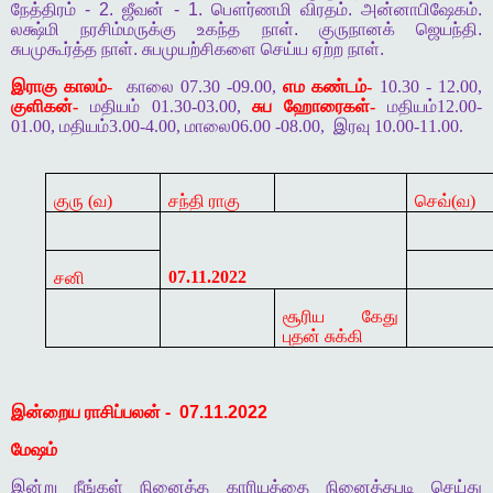
நேத்திரம்
- 2.
ஜீவன்
- 1.
பௌர்ணமி
விரதம்
.
அன்னாபிஷேகம்
.
லக்ஷ்மி
நரசிம்மருக்கு
உகந்த
நாள்
.
குருநானக்
ஜெயந்தி
.
சுபமுகூர்த்த
நாள்
.
சுபமுயற்சிகளை
செய்ய
ஏற்ற
நாள்
.
இராகு காலம்-
காலை 07.30 -09.00,
எம கண்டம்-
10.30 - 12.00,
குளிகன்-
மதியம் 01.30-03.00,
சுப ஹோரைகள்-
மதியம்12.00-
01.00, மதியம்3.00-4.00, மாலை06.00 -08.00,
இரவு 10.00-11.00.
குரு (வ)
சந்தி ராகு
செவ்(வ)
07.11.2022
சனி
சூரிய கேது
புதன் சுக்கி
இன்றைய
ராசிப்பலன்
-
07.11.2022
மேஷம்
இன்று
நீங்கள்
நினைத்த
காரியத்தை
நினைத்தபடி
செய்து