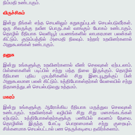
நிம்மதி
உண்டாகும்
.
விருச்சிகம்
இன்று
நீங்கள்
எந்த
செயலிலும்
சுறுசுறுப்புடன்
செயல்படுவீர்கள்
.
ஒரு
சிலருக்கு
நவீன
பொருட்கள்
வாங்கும்
யோகம்
உண்டாகும்
.
தொழில்
ரீதியாக
வெளியூர்
பயணங்களில்
லாபகரமான
பலன்கள்
கிட்டும்
.
குடும்பத்தில்
அமைதி
நிலவும்
.
உற்றார்
உறவினர்களால்
அனுகூலங்கள்
உண்டாகும்
.
தனுசு
இன்று
உங்களுக்கு
உறவினர்களால்
வீண்
செலவுகள்
ஏற்படலாம்
.
பிள்ளைகளின்
படிப்பில்
சற்று
மந்த
நிலை
இருக்கும்
.
தொழில்
ரீதியான
புதிய
முயற்சிகளில்
சிறு
இடையூறுக்குப்
பின்
அனுகூலமான
பலன்
கிட்டும்
.
உத்தியோகஸ்தர்கள்
வேலையில்
சற்று
நிதானத்துடன்
செயல்படுவது
உத்தமம்
.
மகரம்
இன்று
உங்களுக்கு
ஆரோக்கிய
ரீதியாக
மருத்துவ
செலவுகள்
உண்டாகும்
.
உறவினர்கள்
வழியில்
சிறு
சிறு
மனசங்கடங்கள்
ஏற்படும்
.
உத்தியோகஸ்தர்களுக்கு
பணியில்
கவனம்
தேவை
.
தொழிலில்
இருந்த
போட்டி
பொறாமைகள்
சற்று
குறையும்
.
சிக்கனமாக
செயல்பட்டால்
பண
நெருக்கடியை
தவிர்க்கலாம்
.