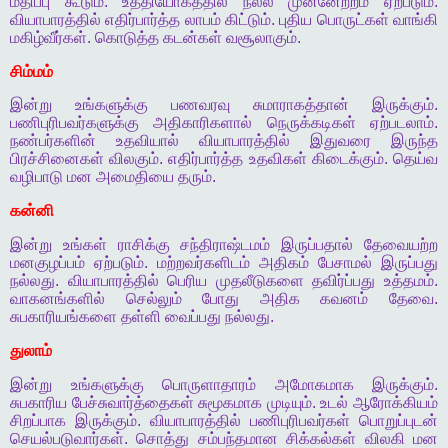
மதிப்பு
கூடும்
.
உத்தியோகத்தில்
நல்ல
முன்னேற்றம்
ஏற்படும்
.
வியாபாரத்தில்
எதிர்பார்த்த
லாபம்
கிட்டும்
.
புதிய
பொருட்கள்
வாங்கி
மகிழ்வீர்கள்
.
கொடுத்த
கடன்கள்
வசூலாகும்
.
சிம்மம்
இன்று
உங்களுக்கு
பணவரவு
சுமாராகத்தான்
இருக்கும்
.
பணிபுரிபவர்களுக்கு
அதிகாரிகளால்
நெருக்கடிகள்
ஏற்படலாம்
.
நண்பர்களின்
உதவியால்
வியாபாரத்தில்
இதுவரை
இருந்த
பிரச்சினைகள்
விலகும்
.
எதிர்பார்த்த
உதவிகள்
கிடைக்கும்
.
தெய்வ
வழிபாடு
மன
அமைதியை
தரும்
.
கன்னி
இன்று
உங்கள்
ராசிக்கு
சந்திராஷ்டமம்
இருப்பதால்
தேவையற்ற
மனகுழப்பம்
ஏற்படும்
.
மற்றவர்களிடம்
அதிகம்
பேசாமல்
இருப்பது
நல்லது
.
வியாபாரத்தில்
பெரிய
முதலீடுகளை
தவிர்ப்பது
உத்தமம்
.
வாகனங்களில்
செல்லும்
போது
அதிக
கவனம்
தேவை
.
சுபகாரியங்களை
தள்ளி
வைப்பது
நல்லது
.
துலாம்
இன்று
உங்களுக்கு
பொருளாதாரம்
அமோகமாக
இருக்கும்
.
சுபகாரிய
பேச்சுவார்த்தைகள்
சுமூகமாக
முடியும்
.
உடல்
ஆரோக்கியம்
சிறப்பாக
இருக்கும்
.
வியாபாரத்தில்
பணிபுரிபவர்கள்
பொறுப்புடன்
செயல்படுவார்கள்
.
சொத்து
சம்பந்தமான
சிக்கல்கள்
விலகி
மன