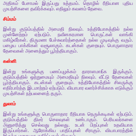
அதிகம்
பேசாமல்
இருப்பது
உத்தமம்
.
தொழில்
ரீதியான
புதிய
முயற்சிகளை
தவிர்க்கவும்
.
எதிலும்
கவனம்
தேவை
.
சிம்மம்
இன்று
குடும்பத்தில்
அமைதி
நிலவும்
.
உத்தியோகத்தில்
நல்ல
முன்னேற்றம்
ஏற்படும்
.
நவீனகரமான
பொருட்கள்
வாங்கி
மகிழ்வீர்கள்
.
திருமண
பேச்சுவார்த்தைகள்
நல்ல
முடிவுக்கு
வரும்
.
பழைய
பாக்கிகள்
வசூலாகும்
.
கடன்கள்
குறையும்
.
பொருளாதார
தேவைகள்
அனைத்தும்
பூர்த்தியாகும்
.
கன்னி
இன்று
உங்களுக்கு
பணப்புழக்கம்
தாராளமா
£
க
இருக்கும்
.
குடும்பத்தில்
ஒற்றுமையும்
அமைதியும்
நிலவும்
.
வீட்டு
தேவைகள்
பூர்த்தியாகும்
.
கடன்கள்
குறையும்
.
உத்தியோகத்தில்
சிலருக்கு
எதிர்பார்த்த
இடமாற்றம்
ஏற்படும்
.
வியாபார
வளர்ச்சிக்காக
எடுக்கும்
முயற்சிகள்
நற்பலனைத்
தரும்
.
துலாம்
இன்று
உங்களுக்கு
பொருளாதார
ரீதியாக
நெருக்கடிகள்
ஏற்படும்
.
குடும்பத்தில்
திடீர்
செலவுகள்
உண்டாகும்
.
பெரியவர்களை
அனுசரித்து
செல்வது
நல்லது
.
உடன்
பிறப்புகள்
உதவியாக
இருப்பார்கள்
.
ஆரோக்கிய
பாதிப்புகள்
சீராகும்
.
வியாபாரத்தில்
இருந்த
மறைமுக
எதிர்ப்புகள்
விலகும்
.