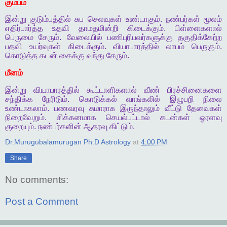
கும்பம்
இன்று
குடும்பத்தில்
சுப
செலவுகள்
உண்டாகும்
.
நண்பர்கள்
மூலம்
எதிர்பார்த்த
உதவி
தாமதமின்றி
கிடைக்கும்
.
பிள்ளைகளால்
பெருமை
சேரும்
.
வேலையில்
பணிபுரிபவர்களுக்கு
தகுதிக்கேற்ற
பதவி
உயர்வுகள்
கிடைக்கும்
.
வியாபாரத்தில்
லாபம்
பெருகும்
.
கொடுத்த
கடன்
கைக்கு
வந்து
சேரும்
.
மீனம்
இன்று
வியாபாரத்தில்
கூட்டாளிகளால்
வீண்
பிரச்சினைகளை
சந்திக்க
நேரிடும்
.
கொடுக்கல்
வாங்கலில்
இழுபறி
நிலை
உண்டாகலாம்
.
பணவரவு
சுமாராக
இருந்தாலும்
வீட்டு
தேவைகள்
நிறைவேறும்
.
சிக்கனமாக
செயல்பட்டால்
கடன்கள்
ஓரளவு
குறையும்
.
நண்பர்களின்
ஆதரவு
கிட்டும்
.
Dr.Murugubalamurugan Ph.D Astrology
at
4:00 PM
Share
No comments:
Post a Comment