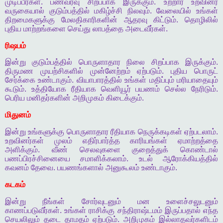
முடிப்பீர்கள்
.
பணவரவு
சிறப்பாக
இருக்கும்
.
உற்றார்
உறவினர்
வருகையால்
குடும்பத்தில்
மகிழ்ச்சி
நிலவும்
.
வேலையில்
உங்கள்
திறமைகளுக்கு
மேலதிகாரிகளின்
ஆதரவு
கிட்டும்
.
தொழிலில்
புதிய
மாற்றங்களை
செய்து
லாபத்தை
அடைவீர்கள்
.
ரிஷபம்
இன்று
குடும்பத்தில்
பொருளாதார
நிலை
சிறப்பாக
இருக்கும்
.
திருமண
முயற்சிகளில்
முன்னேற்றம்
ஏற்படும்
.
புதிய
பொருட்
சேர்க்கை
உண்டாகும்
.
வியாபாரத்தில்
உங்கள்
மதிப்பும்
மரியாதையும்
கூடும்
.
உத்தியோக
ரீதியாக
வெளியூர்
பயணம்
செல்ல
நேரிடும்
.
பெரிய
மனிதர்களின்
அறிமுகம்
கிடைக்கும்
.
மிதுனம்
இன்று
உங்களுக்கு
பொருளாதார
ரீதியாக
நெருக்கடிகள்
ஏற்படலாம்
.
உறவினர்கள்
முலம்
எதிர்பார்த்த
காரியங்கள்
ஏமாற்றத்தை
அளிக்கும்
.
வீண்
செலவுகளை
குறைத்துக்
கொண்டால்
பணப்பிரச்சினையை
சமாளிக்கலாம்
.
உடல்
ஆரோக்கியத்தில்
கவனம்
தேவை
.
பயணங்களால்
அனுகூலம்
உண்டாகும்
.
கடகம்
இன்று
நீங்கள்
சோர்வுடனும்
மன
உளைச்சலுடனும்
காணப்படுவீர்கள்
.
உங்கள்
ராசிக்கு
சந்திராஷ்டமம்
இருப்பதால்
எந்த
செயலிலும்
தடை
தாமதம்
ஏற்படும்
.
அறிமுகம்
இல்லாதவர்களிடம்