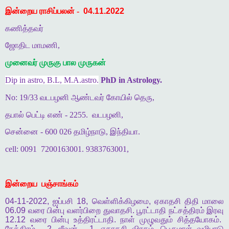
இன்றைய ராசிப்பலன் -
04.11.2022
கணித்தவர்
ஜோதிட மாமணி,
முனைவர் முருகு பால முருகன்
Dip in astro, B.L, M.A.astro.
PhD in Astrology.
No: 19/33 வடபழனி ஆண்டவர் கோயில் தெரு,
தபால் பெட்டி எண் - 2255.
வடபழனி,
சென்னை - 600 026 தமிழ்நாடு, இந்தியா.
cell: 0091
7200163001. 9383763001,
இன்றைய
பஞ்சாங்கம்
04-11-2022,
ஐப்பசி
18,
வெள்ளிக்கிழமை
,
ஏகாதசி
திதி
மாலை
06.09
வரை
பின்பு
வளர்பிறை
துவாதசி
.
பூரட்டாதி
நட்சத்திரம்
இரவு
12.12
வரை
பின்பு
உத்திரட்டாதி
.
நாள்
முழுவதும்
சித்தயோகம்
.
நேத்திரம்
- 2.
ஜீவன்
- 1.
ஏகாதசி
விரதம்
.
பெருமாள்
வழிபாடு