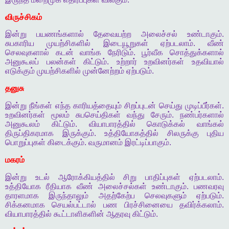
விருச்சிகம்
இன்று
பயணங்களால்
தேவையற்ற
அலைச்சல்
உண்டாகும்
.
சுபகாரிய
முயற்சிகளில்
இடையூறுகள்
ஏற்படலாம்
.
வீண்
செலவுகளால்
கடன்
வாங்க
நேரிடும்
.
பூர்வீக
சொத்துக்களால்
அனுகூலப்
பலன்கள்
கிட்டும்
.
உற்றார்
உறவினர்கள்
உதவியால்
எடுக்கும்
முயற்சிகளில்
முன்னேற்றம்
ஏற்படும்
.
தனுசு
இன்று
நீங்கள்
எந்த
காரியத்தையும்
சிறப்புடன்
செய்து
முடிப்பீர்கள்
.
உறவினர்கள்
மூலம்
சுபசெய்திகள்
வந்து
சேரும்
.
நண்பர்களால்
அனுகூலம்
கிட்டும்
.
வியாபாரத்தில்
கொடுக்கல்
வாங்கல்
திருப்திகரமாக
இருக்கும்
.
உத்தியோகத்தில்
சிலருக்கு
புதிய
பொறுப்புகள்
கிடைக்கும்
.
வருமானம்
இரட்டிப்பாகும்
.
மகரம்
இன்று
உடல்
ஆரோக்கியத்தில்
சிறு
பாதிப்புகள்
ஏற்படலாம்
.
உத்தியோக
ரீதியாக
வீண்
அலைச்சல்கள்
உண்டாகும்
.
பணவரவு
தாரளமாக
இருந்தாலும்
அதற்கேற்ப
செலவுகளும்
ஏற்படும்
.
சிக்கனமாக
செயல்பட்டால்
பண
பிரச்சினையை
தவிர்க்கலாம்
.
வியாபாரத்தில்
கூட்டாளிகளின்
ஆதரவு
கிட்டும்
.