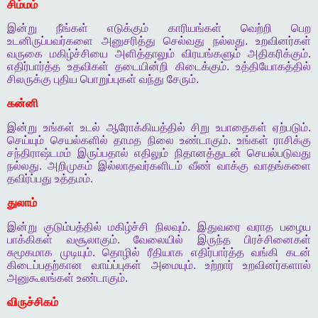
சிம்மம்
இன்று
நீங்கள்
எடுக்கும்
காரியங்கள்
வெற்றி
பெற
உடனிருப்பவர்களை
அனுசரித்து
செல்வது
நல்லது
.
உறவினர்கள்
வருகை
மகிழ்ச்சியை
அளித்தாலும்
விரயங்களும்
அதிகரிக்கும்
.
எதிர்பார்த்த
உதவிகள்
தடையின்றி
கிடைக்கும்
.
உத்தியோகத்தில்
சிலருக்கு
புதிய
பொறுப்புகள்
வந்து
சேரும்
.
கன்னி
இன்று
உங்கள்
உடல்
ஆரோக்கியத்தில்
சிறு
உபாதைகள்
ஏற்படும்
.
செய்யும்
செயல்களில்
தாமத
நிலை
உண்டாகும்
.
உங்கள்
ராசிக்கு
சந்திராஷ்டமம்
இருப்பதால்
எதிலும்
நிதானத்துடன்
செயல்படுவது
நல்லது
.
அறிமுகம்
இல்லாதவர்களிடம்
வீண்
வாக்கு
வாதங்களை
தவிர்ப்பது
உத்தமம்
.
துலாம்
இன்று
குடும்பத்தில்
மகிழ்ச்சி
நிலவும்
.
இதுவரை
வராத
பழைய
பாக்கிகள்
வசூலாகும்
.
வேலையில்
இருந்த
பிரச்சினைகள்
சுமூகமாக
முடியும்
.
தொழில்
ரீதியாக
எதிர்பார்த்த
வங்கி
கடன்
கிடைப்பதற்கான
வாய்ப்புகள்
அமையும்
.
உற்றார்
உறவினர்களால்
அனுகூலங்கள்
உண்டாகும்
.
விருச்சிகம்