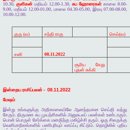
10.30,
குளிகன்
மதியம் 12.00-1.30,
சுப ஹோரைகள்
காலை 8.00-
9.00, மதியம் 12.00-01.00, மாலை 04.30-05.00, இரவு 07.00-08.00,
10.00-12.00.
குரு (வ)
சந்தி ராகு
செவ்(வ)
08.11.2022
சனி
சூரிய கேது
புதன் சுக்கி
இன்றைய
ராசிப்பலன்
-
08.11.2022
மேஷம்
இன்று
உங்களுக்கு
அதிகாலையிலே
ஆனந்தமான
செய்தி
வந்து
சேரும்
.
திருமண
சுப
முயற்சிகளில்
அனுகூலப்
பலன்கள்
உண்டாகும்
.
பொன்
பொருள்
சேர்க்கை
மனதிற்கு
மகிழ்ச்சி
தரும்
.
ஒரு
சிலருக்கு
வெளிமாநிலங்களில்
பணிபுரியும்
வாய்ப்பு
கிட்டும்
.
தொழிலில்
புதிய