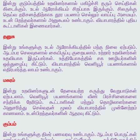
இன்று
குடும்பத்தில்
உறவினர்களால்
மகிழ்ச்சி
தரும்
செய்திகள்
கிடைக்கும்
.
உடல்
ஆரோக்கியம்
சிறப்பாக
இருக்கும்
.
சிலருக்கு
தெய்வ
தரிசனத்திற்காக
தூர
பயணம்
செல்லும்
வாய்ப்பு
அமையும்
.
உடன்
பிறந்தவர்களால்
அனுகூலம்
உண்டாகும்
.
வியாபாரத்தில்
புதிய
கூட்டாளிகள்
இணைவார்கள்
.
தனுசு
இன்று
உங்களுக்கு
உடல்
ஆரோக்கியத்தில்
மந்த
நிலை
ஏற்படும்
.
ஆடம்பர
செலவுகளால்
கையிருப்பு
குறையலாம்
.
உற்றார்
உறவினர்கள்
உதவியாக
இருப்பார்கள்
.
உத்தியோகத்தில்
சக
ஊழியர்களின்
ஒத்துழைப்பு
கிட்டும்
.
வியாபாரத்தில்
வெளியூர்
பயணங்களால்
எதிர்பார்த்த
லாபம்
உண்டாகும்
.
மகரம்
இன்று
உறவினர்களுடன்
தேவையற்ற
கருத்து
வேறுபாடுகள்
ஏற்படலாம்
.
வெளியூர்
பயணங்களால்
வீண்
பிரச்சினைகளை
சந்திக்க
நேரிடும்
.
கூட்டாளிகள்
மற்றும்
தொழிலாளர்களை
அனுசரித்து
செல்வதன்
மூலம்
வியாபாரத்தில்
முன்னேற்றம்
காணலாம்
.
உடன்பிறந்தவர்களின்
ஆதரவு
கிட்டும்
.
கும்பம்
இன்று
உங்களுக்கு
திடீர்
பணவரவு
உண்டாகும்
.
ஆடம்பர
பொருட்கள்
வாங்குவதில்
ஆர்வம்
காட்டுவீர்கள்
.
உத்தியோகத்தில்