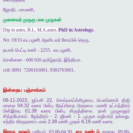
ஜோதிட மாமணி,
முனைவர் முருகு பால முருகன்
Dip in astro, B.L, M.A.astro.
PhD in Astrology.
No: 19/33 வடபழனி ஆண்டவர் கோயில் தெரு,
தபால் பெட்டி எண் - 2255.
வடபழனி,
சென்னை - 600 026 தமிழ்நாடு, இந்தியா.
cell: 0091
7200163001. 9383763001,
இன்றைய
பஞ்சாங்கம்
08-11-2022,
ஐப்பசி
22,
செவ்வாய்க்கிழமை
,
பௌர்ணமி
திதி
மாலை
04.32
வரை
பின்பு
தேய்பிறை
பிரதமை
.
பரணி
நட்சத்திரம்
பின்இரவு
01.38
வரை
பின்பு
கிருத்திகை
.
நாள்
முழுவதும்
சித்தயோகம்
.
நேத்திரம்
- 2.
ஜீவன்
- 1.
முருக
வழிபாடு
நல்லது
.
சந்திர
கிரஹணம்
பகல்
2.38
மணி
முதல்
6.19
மணி
வரை
.
இராகு காலம்
மதியம் 03.00-04.30,
எம கண்டம்
காலை 09.00-