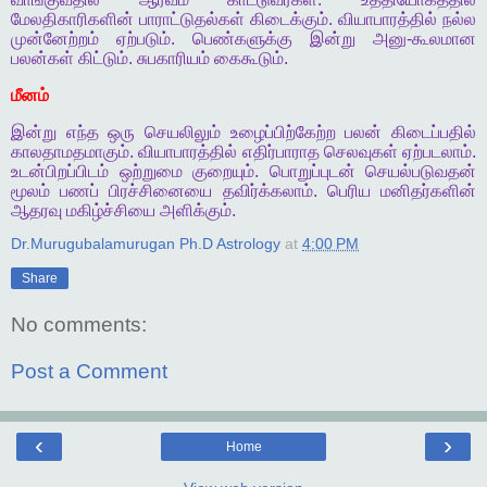
மேலதிகாரிகளின்
பாராட்டுதல்கள்
கிடைக்கும்
.
வியாபாரத்தில்
நல்ல
முன்னேற்றம்
ஏற்படும்
.
பெண்களுக்கு
இன்று
அனு
-
கூலமான
பலன்கள்
கிட்டும்
.
சுபகாரியம்
கைகூடும்
.
மீனம்
இன்று
எந்த
ஒரு
செயலிலும்
உழைப்பிற்கேற்ற
பலன்
கிடைப்பதில்
காலதாமதமாகும்
.
வியாபாரத்தில்
எதிர்பாராத
செலவுகள்
ஏற்படலாம்
.
உடன்பிறப்பிடம்
ஒற்றுமை
குறையும்
.
பொறுப்புடன்
செயல்படுவதன்
மூலம்
பணப்
பிரச்சினையை
தவிர்க்கலாம்
.
பெரிய
மனிதர்களின்
ஆதரவு
மகிழ்ச்சியை
அளிக்கும்
.
Dr.Murugubalamurugan Ph.D Astrology
at
4:00 PM
Share
No comments:
Post a Comment
‹
›
Home