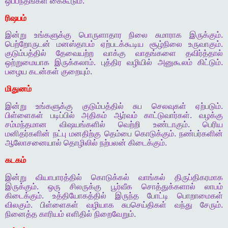
ஒப்பந்தங்கள்
கைகூடும்
.
ரிஷபம்
இன்று
உங்களுக்கு
பொருளாதார
நிலை
சுமாராக
இருக்கும்
.
பெற்றோருடன்
மனஸ்தாபம்
ஏற்படக்கூடிய
சூழ்நிலை
உருவாகும்
.
குடும்பத்தில்
தேவையற்ற
வாக்கு
வாதங்களை
தவிர்த்தால்
ஒற்றுமையாக
இருக்கலாம்
.
புத்திர
வழியில்
அனுகூலம்
கிட்டும்
.
பழைய
கடன்கள்
குறையும்
.
மிதுனம்
இன்று
உங்களுக்கு
குடும்பத்தில்
சுப
செலவுகள்
ஏற்படும்
.
பிள்ளைகள்
படிப்பில்
அதிகம்
ஆர்வம்
காட்டுவார்கள்
.
வழக்கு
சம்மந்தமான
விஷயங்களில்
வெற்றி
உண்டாகும்
.
பெரிய
மனிதர்களின்
நட்பு
மனதிற்கு
தெம்பை
கொடுக்கும்
.
நண்பர்களின்
ஆலோசனையால்
தொழிலில்
நற்பலன்
கிடைக்கும்
.
கடகம்
இன்று
வியாபாரத்தில்
கொடுக்கல்
வாங்கல்
திருப்திகரமாக
இருக்கும்
.
ஒரு
சிலருக்கு
பூர்வீக
சொத்துக்களால்
லாபம்
கிடைக்கும்
.
உத்தியோகத்தில்
இருந்த
போட்டி
பொறாமைகள்
விலகும்
.
பிள்ளைகள்
வழியாக
சுபசெய்திகள்
வந்து
சேரும்
.
நினைத்த
காரியம்
எளிதில்
நிறைவேறும்
.