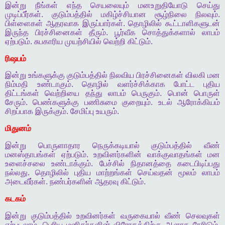
இன்று
நீங்கள்
எந்த
செயலையும்
மனஉறுதியோடு
செய்து
முடிப்பீர்கள்
.
குடும்பத்தில்
மகிழ்ச்சியான
சூழ்நிலை
நிலவும்
.
பிள்ளைகள்
ஆதரவாக
இருப்பார்கள்
.
தொழிலில்
கூட்டாளிகளுடன்
இருந்த
பிரச்சினைகள்
தீரும்
.
பூர்வீக
சொத்துக்களால்
லாபம்
ஏற்படும்
.
சுபகாரிய
முயற்சியில்
வெற்றி
கிட்டும்
.
ரிஷபம்
இன்று
உங்களுக்கு
குடும்பத்தில்
நிலவிய
பிரச்சினைகள்
விலகி
மன
நிம்மதி
உண்டாகும்
.
தொழில்
வளர்ச்சிக்காக
போட்ட
புதிய
திட்டங்கள்
வெற்றியை
தந்து
லாபம்
பெருகும்
.
பொன்
பொருள்
சேரும்
.
பெண்களுக்கு
பணிசுமை
குறையும்
.
உடல்
ஆரோக்கியம்
சிறப்பாக
இருக்கும்
.
சேமிப்பு
உயரும்
.
மிதுனம்
இன்று
பொருளாதார
நெருக்கடியால்
குடும்பத்தில்
வீண்
மனஸ்தாபங்கள்
ஏற்படும்
.
உறவினர்களின்
வாக்குவாதங்கள்
மன
உளைச்சலை
உண்டாக்கும்
.
பேச்சில்
நிதானத்தை
கடைபிடிப்பது
நல்லது
.
தொழிலில்
புதிய
மாற்றங்கள்
செய்வதன்
மூலம்
லாபம்
அடைவீர்கள்
.
நண்பர்களின்
ஆதரவு
கிட்டும்
.
கடகம்
இன்று
குடும்பத்தில்
உறவினர்கள்
வருகையால்
வீண்
செலவுகள்
ஏற்படலாம்
.
பெரிய
மனிதர்களின்
விரோதத்திற்கு
ஆளாக
நேரிடும்
.