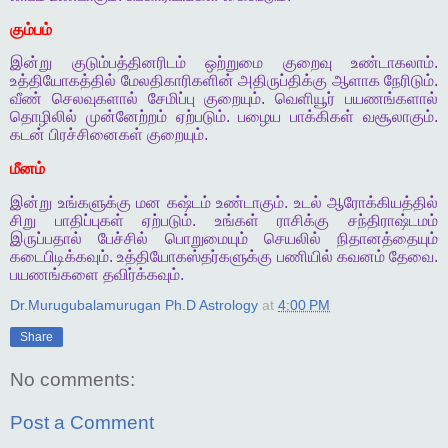
கும்பம்
இன்று
குடும்பத்தினரிடம்
ஒற்றுமை
குறைவு
உண்டாகலாம்
.
உத்தியோகத்தில்
மேலதிகாரிகளின்
அதிருப்திக்கு
ஆளாக
நேரிடும்
.
வீண்
செலவுகளால்
சேமிப்பு
குறையும்
.
வெளியூர்
பயணங்களால்
தொழிலில்
முன்னேற்றம்
ஏற்படும்
.
பழைய
பாக்கிகள்
வசூலாகும்
.
கடன்
பிரச்சினைகள்
குறையும்
.
மீனம்
இன்று
உங்களுக்கு
மன
கஷ்டம்
உண்டாகும்
.
உடல்
ஆரோக்கியத்தில்
சிறு
பாதிப்புகள்
ஏற்படும்
.
உங்கள்
ராசிக்கு
சந்திராஷ்டமம்
இருப்பதால்
பேச்சில்
பொறுமையும்
செயலில்
நிதானத்தையும்
கடைபிடிக்கவும்
.
உத்தியோகஸ்தர்களுக்கு
பணியில்
கவனம்
தேவை
.
பயணங்களை
தவிர்க்கவும்
.
Dr.Murugubalamurugan Ph.D Astrology
at
4:00 PM
Share
No comments:
Post a Comment