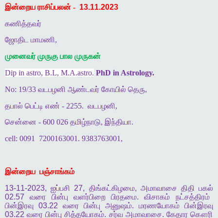
இன்றைய ராசிப்பலன் -
13.11.2023
கணித்தவர்
ஜோதிட மாமணி,
முனைவர் முருகு பால முருகன்
Dip in astro, B.L, M.A.astro.
PhD in Astrology.
No: 19/33 வடபழனி ஆண்டவர் கோயில் தெரு,
தபால் பெட்டி எண் - 2255.
வடபழனி,
சென்னை - 600 026 தமிழ்நாடு, இந்தியா.
cell: 0091
7200163001. 9383763001,
இன்றைய
பஞ்சாங்கம்
13-11-2023,
ஐப்பசி
27,
திங்கட்கிழமை
,
அமாவாசை
திதி
பகல்
02.57
வரை
பின்பு
வளர்பிறை
பிரதமை
.
விசாகம்
நட்சத்திரம்
பின்இரவு
03.22
வரை
பின்பு
அனுஷம்
.
மரணயோகம்
பின்இரவு
03.22
வரை
பின்பு
சித்தயோகம்
.
சர்வ
அமாவாசை
.
கேதார
கௌரி