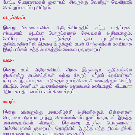
போட்டி
பொறாமைகள்
குறையும்
.
சிலருக்கு
வெளியூர்
வெளிநாடு
செல்லும்
வாய்ப்பு
கிட்டும்
.
விருச்சிகம்
இன்று
பிள்ளைகளின்
ஆரோக்கியத்தில்
சற்று
பாதிப்புகள்
ஏற்படலாம்
.
ஆடம்பர
பொருட்களால்
செலவுகள்
அதிகமாகும்
.
சேமிப்பு
குறையும்
.
எடுக்கும்
புதிய
முயற்சிகளுக்கு
குடும்பத்தினரின்
ஆதரவு
இருக்கும்
.
உடன்
பிறந்தவர்கள்
உதவியாக
இருப்பார்கள்
.
உத்தியோகத்தில்
வேலைபளு
குறையும்
.
தனுசு
இன்று
உடல்
ஆரோக்கியம்
சீராக
இருக்கும்
.
குடும்பத்தில்
திடீரென்று
சுபசெய்திகள்
வந்து
சேரும்
.
உற்றார்
உறவினர்கள்
நட்புடன்
இருப்பார்கள்
.
எடுக்கும்
முயற்சிகள்
அனைத்திலும்
வெற்றி
கிட்டும்
.
வெளியூர்
பயணங்களால்
அனுகூலம்
உண்டாகும்
.
வியாபார
ரீதியாக
புதிய
வாய்ப்புகள்
கிடைக்கும்
.
மகரம்
இன்று
உங்களுக்கு
மனமகிழ்ச்சி
அதிகரிக்கும்
.
பிள்ளைகள்
பெருமை
படும்படி
நடந்து
கொள்வார்கள்
.
நண்பர்களுடன்
இருந்த
மனஸ்தாபங்கள்
விலகும்
.
இதுவரை
இருந்த
பொருளாதார
பிரச்சினைகள்
குறையும்
.
தொழிலில்
இருந்த
மந்த
நிலை
நீங்கி
லாபம்
உண்டாகும்
.
சுபகாரியங்கள்
கைகூடும்
.