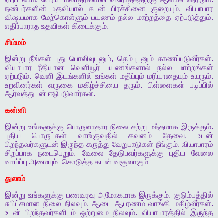
நண்பர்களின்
உதவியால்
கடன்
பிரச்சினை
குறையும்
.
வியாபார
விஷயமாக
மேற்கொள்ளும்
பயணம்
நல்ல
மாற்றத்தை
ஏற்படுத்தும்
.
எதிர்பாராத
உதவிகள்
கிடைக்கும்
.
சிம்மம்
இன்று
நீங்கள்
புது
பொலிவுடனும்
,
தெம்புடனும்
காணப்படுவீர்கள்
.
வியாபார
ரீதியான
வெளியூர்
பயணங்களால்
நல்ல
மாற்றங்கள்
ஏற்படும்
.
வெளி
இடங்களில்
உங்கள்
மதிப்பும்
மரியாதையும்
உயரும்
.
உறவினர்கள்
வருகை
மகிழ்ச்சியை
தரும்
.
பிள்ளைகள்
படிப்பில்
ஆர்வத்துடன்
ஈடுபடுவார்கள்
.
கன்னி
இன்று
உங்களுக்கு
பொருளாதார
நிலை
சற்று
மந்தமாக
இருக்கும்
.
புதிய
பொருட்கள்
வாங்குவதில்
கவனம்
தேவை
.
உடன்
பிறந்தவர்களுடன்
இருந்த
கருத்து
வேறுபாடுகள்
நீங்கும்
.
வியாபாரம்
சிறப்பாக
நடைபெறும்
.
வேலை
தேடுபவர்களுக்கு
புதிய
வேலை
வாய்ப்பு
அமையும்
.
கொடுத்த
கடன்
வசூலாகும்
.
துலாம்
இன்று
உங்களுக்கு
பணவரவு
அமோகமாக
இருக்கும்
.
குடும்பத்தில்
சுபிட்சமான
நிலை
நிலவும்
.
ஆடை
ஆபரணம்
வாங்கி
மகிழ்வீர்கள்
.
உடன்
பிறந்தவர்களிடம்
ஒற்றுமை
நிலவும்
.
வியாபாரத்தில்
இருந்த