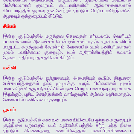
பிரச்சினைகள்
குறையும்
.
கூட்டாளிகளின்
ஆலோசனைகளால்
வியாபாரத்தில்
ஓரளவு
முன்னேற்றம்
ஏற்படும்
.
பெரிய
மனிதர்களின்
ஆதரவும்
ஒத்துழைப்பும்
கிட்டும்
.
சிம்மம்
இன்று
குடும்பத்தில்
மருத்துவ
செலவுகள்
ஏற்படலாம்
.
வெளியூர்
பயணங்களால்
அலைச்சல்
டென்ஷன்
உண்டாகும்
.
உறவினர்களிடம்
மாறுபட்ட
கருத்துகள்
தோன்றும்
.
வேலையில்
உடன்
பணிபுரிபவர்கள்
மூலம்
பணிச்சுமை
குறையும்
.
உடல்
ஆரோக்கியத்தில்
கவனம்
தேவை
.
எதிர்பாராத
உதவிகள்
கிட்டும்
.
கன்னி
இன்று
குடும்பத்தில்
ஒற்றுமையும்
,
அமைதியும்
கூடும்
.
திருமண
பேச்சுவார்த்தைகள்
நல்ல
முடிவுக்கு
வரும்
.
பிள்ளைகள்
மூலம்
மனமகிழ்ச்சி
தரும்
நிகழ்ச்சிகள்
நடைபெறும்
.
பணவரவு
தாராளமாக
இருக்கும்
.
புதிய
சொத்துக்கள்
வாங்குவதில்
ஆர்வம்
அதிகமாகும்
.
வேலையில்
பணிச்சுமை
குறையும்
.
துலாம்
இன்று
குடும்பத்தில்
கணவன்
மனைவியிடையே
ஒற்றுமை
குறையும்
சூழ்நிலை
உருவாகும்
.
உடல்
ஆரோக்கியத்தில்
சற்று
மந்த
நிலை
ஏற்படும்
.
சிக்கனத்தை
கடைப்பிடித்தால்
பணப்பிரச்சினையை