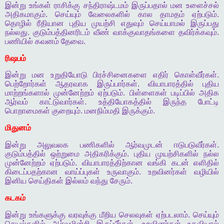
இன்று
உங்கள்
ராசிக்கு
சந்திராஷ்டமம்
இருப்பதால்
மன
உளைச்சல்
அதிகமாகும்
.
செய்யும்
வேலைகளில்
கால
தாமதம்
ஏற்படும்
.
தொழில்
ரீதியான
புதிய
முயற்சி
எதுவும்
செய்யாமல்
இருப்பது
நல்லது
.
குடும்பத்தினரிடம்
வீண்
வாக்குவாதங்களை
தவிர்க்கவும்
.
பணியில்
கவனம்
தேவை
.
ரிஷபம்
இன்று
மன
உறுதியோடு
பிரச்சினைகளை
எதிர்
கொள்வீர்கள்
.
பெற்றோர்கள்
ஆதரவாக
இருப்பார்கள்
.
வியாபாரத்தில்
புதிய
மாற்றங்களால்
முன்னேற்றம்
ஏற்படும்
.
பிள்ளைகள்
படிப்பில்
அதிக
ஆர்வம்
காட்டுவார்கள்
.
உத்தியோகத்தில்
இருந்த
போட்டி
பொறாமைகள்
குறையும்
.
மனநிம்மதி
இருக்கும்
.
மிதுனம்
இன்று
அலுவலக
பணிகளில்
ஆர்வமுடன்
ஈடுபடுவீர்கள்
.
குடும்பத்தில்
ஒற்றுமை
அதிகரிக்கும்
.
புதிய
முயற்சிகளில்
நல்ல
முன்னேற்றம்
ஏற்படும்
.
வியாபாரத்திற்கான
வங்கி
கடன்
எளிதில்
கிடைப்பதற்கான
வாய்ப்புகள்
உருவாகும்
.
உறவினர்கள்
வழியில்
இனிய
செய்திகள்
இல்லம்
வந்து
சேரும்
.
கடகம்
இன்று
உங்களுக்கு
வரவுக்கு
மீறிய
செலவுகள்
ஏற்படலாம்
.
செய்யும்
செயல்களில்
ஆர்வமின்றி
இருப்பீர்கள்
.
உறவினர்கள்
உதவியால்