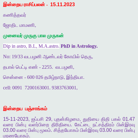
இன்றைய ராசிப்பலன் -
15.11.2023
கணித்தவர்
ஜோதிட மாமணி,
முனைவர் முருகு பால முருகன்
Dip in astro, B.L, M.A.astro.
PhD in Astrology.
No: 19/33 வடபழனி ஆண்டவர் கோயில் தெரு,
தபால் பெட்டி எண் - 2255.
வடபழனி,
சென்னை - 600 026 தமிழ்நாடு, இந்தியா.
cell: 0091
7200163001. 9383763001,
இன்றைய
பஞ்சாங்கம்
15-11-2023,
ஐப்பசி
29,
புதன்கிழமை
,
துதியை
திதி
பகல்
01.47
வரை
பின்பு
வளர்பிறை
திரிதியை
.
கேட்டை
நட்சத்திரம்
பின்இரவு
03.00
வரை
பின்பு
மூலம்
.
சித்தயோகம்
பின்இரவு
03.00
வரை
பின்பு
மரணயோகம்
.