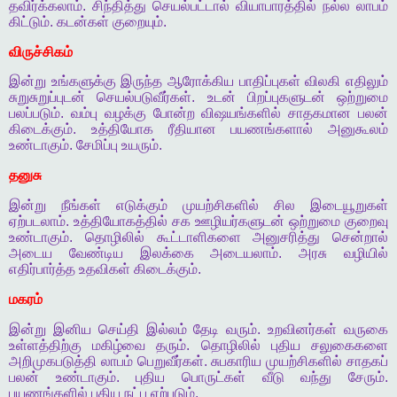
தவிர்க்கலாம்
.
சிந்தித்து
செயல்பட்டால்
வியாபாரத்தில்
நல்ல
லாபம்
கிட்டும்
.
கடன்கள்
குறையும்
.
விருச்சிகம்
இன்று
உங்களுக்கு
இருந்த
ஆரோக்கிய
பாதிப்புகள்
விலகி
எதிலும்
சுறுசுறுப்புடன்
செயல்படுவீர்கள்
.
உடன்
பிறப்புகளுடன்
ஒற்றுமை
பலப்படும்
.
வம்பு
வழக்கு
போன்ற
விஷயங்களில்
சாதகமான
பலன்
கிடைக்கும்
.
உத்தியோக
ரீதியான
பயணங்களால்
அனுகூலம்
உண்டாகும்
.
சேமிப்பு
உயரும்
.
தனுசு
இன்று
நீங்கள்
எடுக்கும்
முயற்சிகளில்
சில
இடையூறுகள்
ஏற்படலாம்
.
உத்தியோகத்தில்
சக
ஊழியர்களுடன்
ஒற்றுமை
குறைவு
உண்டாகும்
.
தொழிலில்
கூட்டாளிகளை
அனுசரித்து
சென்றால்
அடைய
வேண்டிய
இலக்கை
அடையலாம்
.
அரசு
வழியில்
எதிர்பார்த்த
உதவிகள்
கிடைக்கும்
.
மகரம்
இன்று
இனிய
செய்தி
இல்லம்
தேடி
வரும்
.
உறவினர்கள்
வருகை
உள்ளத்திற்கு
மகிழ்வை
தரும்
.
தொழிலில்
புதிய
சலுகைகளை
அறிமுகபடுத்தி
லாபம்
பெறுவீர்கள்
.
சுபகாரிய
முயற்சிகளில்
சாதகப்
பலன்
உண்டாகும்
.
புதிய
பொருட்கள்
வீடு
வந்து
சேரும்
.
பயணங்களில்
புதிய
நட்பு
ஏற்படும்
.