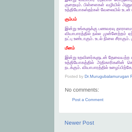
குறையும்
.
பிள்ளைகள்
வழியில்
அனுக
உத்தியோகஸ்தர்கள்
வேலையில்
உடன்
கும்பம்
இன்று
உங்களுக்கு
பணவரவு
தாராளம
வியாபாரத்தில்
நல்ல
முன்னேற்றம்
ஏற
நட்பு
உண்டாகும்
.
உடல்
நிலை
சீராகும்
.
மீனம்
இன்று
உறவினர்களுடன்
தேவையற்ற
உத்தியோகத்தில்
அதிகாரிகளின்
கெ
நடக்கும்
.
வியாபாரத்தில்
உழைப்பிற்கே
Posted by
Dr.Murugubalamurugan P
No comments:
Post a Comment
Newer Post