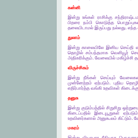
கன்னி
இன்று
உங்கள்
ராசிக்கு
சந்திராஷ்டம
பிறரை
நம்பி
கொடுத்த
பொறுப்புக
தலையிடாமல்
இருப்பது
நல்லது
.
எந்த
துலாம்
இன்று
காலையிலே
இனிய
செய்தி
வ
தொழில்
சம்பந்தமாக
வெளியூர்
செல
அதிகரிக்கும்
.
வேலையில்
மகிழ்ச்சி
த
விருச்சிகம்
இன்று
நீங்கள்
செய்யும்
வேலைகள
முன்னேற்றம்
ஏற்படும்
.
புதிய
தொழி
எதிர்பார்த்த
வங்கி
உதவிகள்
கிடைக்கு
தனுசு
இன்று
குடும்பத்தில்
சிறுசிறு
ஒற்றும
கிடைப்பதில்
இடையூறுகள்
ஏற்படும்
உறவினர்களால்
அனுகூலம்
கிட்டும்
.
வ
மகரம்
இன்று
வியாபார
ரீதியாக
பொருளா