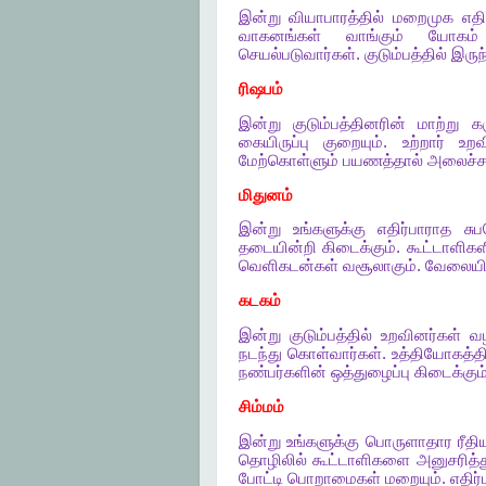
இன்று
வியாபாரத்தில்
மறைமுக
எதி
வாகனங்கள்
வாங்கும்
யோகம்
செயல்படுவார்கள்
.
குடும்பத்தில்
இருந
ரிஷபம்
இன்று
குடும்பத்தினரின்
மாற்று
கர
கையிருப்பு
குறையும்
.
உற்றார்
உற
மேற்கொள்ளும்
பயணத்தால்
அலைச்ச
மிதுனம்
இன்று
உங்களுக்கு
எதிர்பாராத
சு
தடையின்றி
கிடைக்கும்
.
கூட்டாளிகள
வெளிகடன்கள்
வசூலாகும்
.
வேலையி
கடகம்
இன்று
குடும்பத்தில்
உறவினர்கள்
வழ
நடந்து
கொள்வார்கள்
.
உத்தியோகத்தி
நண்பர்களின்
ஒத்துழைப்பு
கிடைக்கும
சிம்மம்
இன்று
உங்களுக்கு
பொருளாதார
ரீத
தொழிலில்
கூட்டாளிகளை
அனுசரித்
போட்டி
பொறாமைகள்
மறையும்
.
எதிர்