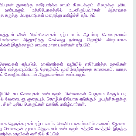
ர்ப்புகள்
குறைந்து
எதிர்பார்த்த
லாபம்
கிடைக்கும்
.
சிலருக்கு
புதிய
உண்டாகும்
.
உத்தியோகத்தில்
உடனிருப்பவர்கள்
ஆதரவாக
்த
கருத்து
வேறுபாடுகள்
மறைந்து
மகிழ்ச்சி
ஏற்படும்
.
ுத்தால்
வீண்
பிரச்சினைகள்
ஏற்படலாம்
.
ஆடம்பர
செலவுகளால்
வினர்களை
அனுசரித்து
செல்வது
நல்லது
.
தொழில்
விஷயமாக
ல்கள்
இருந்தாலும்
லாபகரமான
பலன்கள்
ஏற்படும்
.
பசெலவுகள்
ஏற்படும்
.
உறவினர்கள்
வழியில்
எதிர்பார்த்த
உதவிகள்
ின்
ஒத்துழைப்போடு
தொழிலில்
முன்னேற்றத்தை
காணலாம்
.
வராத
ல்
மேலதிகாரிகளால்
அனுகூலங்கள்
உண்டாகும்
.
ியில்
சுப
செலவுகள்
உண்டாகும்
.
பிள்ளைகள்
பெருமை
சேரும்
படி
ல்
வேலைபளு
குறையும்
.
தொழில்
ரீதியாக
எடுக்கும்
முயற்சிகளுக்கு
்
.
சிலர்
புதிய
பொருட்கள்
வாங்கி
மகிழ்வார்கள்
.
ியாக
நெருக்கடிகள்
ஏற்படலாம்
.
வெளி
பயணங்களில்
கவனம்
தேவை
.
து
செல்வதன்
மூலம்
அனுகூலம்
உண்டாகும்
.
உத்தியோகத்தில்
இருந்த
பார்த்த
உதவிகள்
எளிதில்
கிட்டும்
.