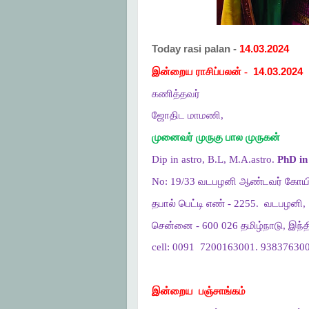
Today rasi palan -
14.03.2024
இன்றைய ராசிப்பலன் -
14.03.2024
கணித்தவர்
ஜோதிட மாமணி,
முனைவர் முருகு பால முருகன்
Dip in astro, B.L, M.A.astro.
PhD in 
No: 19/33 வடபழனி ஆண்டவர் கோயி
தபால் பெட்டி எண் - 2255.
வடபழனி,
சென்னை - 600 026 தமிழ்நாடு, இந்த
cell: 0091
7200163001. 938376300
இன்றைய
பஞ்சாங்கம்