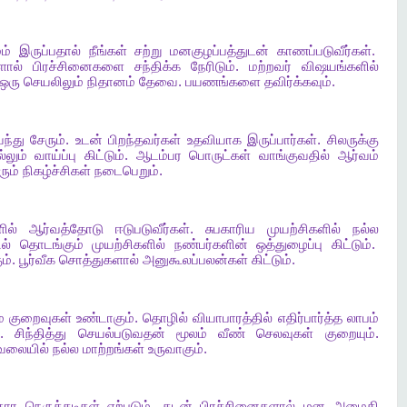
ம்
இருப்பதால்
நீங்கள்
சற்று
மனகுழப்பத்துடன்
காணப்படுவீர்கள்
.
ளால்
பிரச்சினைகளை
சந்திக்க
நேரிடும்
.
மற்றவர்
விஷயங்களில்
ஒரு
செயலிலும்
நிதானம்
தேவை
.
பயணங்களை
தவிர்க்கவும்
.
ந்து
சேரும்
.
உடன்
பிறந்தவர்கள்
உதவியாக
இருப்பார்கள்
.
சிலருக்கு
்லும்
வாய்ப்பு
கிட்டும்
.
ஆடம்பர
பொருட்கள்
வாங்குவதில்
ஆர்வம்
ரும்
நிகழ்ச்சிகள்
நடைபெறும்
.
ில்
ஆர்வத்தோடு
ஈடுபடுவீர்கள்
.
சுபகாரிய
முயற்சிகளில்
நல்ல
ல்
தொடங்கும்
முயற்சிகளில்
நண்பர்களின்
ஒத்துழைப்பு
கிட்டும்
.
ம்
.
பூர்வீக
சொத்துகளால்
அனுகூலப்பலன்கள்
கிட்டும்
.
ை
குறைவுகள்
உண்டாகும்
.
தொழில்
வியாபாரத்தில்
எதிர்பார்த்த
லாபம்
.
சிந்தித்து
செயல்படுவதன்
மூலம்
வீண்
செலவுகள்
குறையும்
.
ேலையில்
நல்ல
மாற்றங்கள்
உருவாகும்
.
தார
நெருக்கடிகள்
ஏற்படும்
.
கடன்
பிரச்சினைகளால்
மன
அமைதி