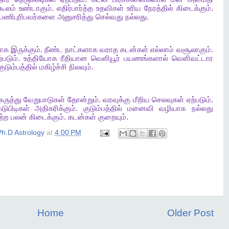
ூலம்
உண்டாகும்
.
எதிர்பார்த்த
உதவிகள்
உரிய
நேரத்தில்
கிடைக்கும்
.
பணிபுரிபவர்களை
அனுசரித்து
செல்வது
நல்லது
.
ாக
இருக்கும்
.
நீண்ட
நாட்களாக
வராத
கடன்கள்
எல்லாம்
வசூலாகும்
.
்படும்
.
உத்தியோக
ரீதியான
வெளியூர்
பயணங்களால்
வெளிவட்டார
குடும்பத்தில்
மகிழ்ச்சி
நிலவும்
.
கருத்து
வேறுபாடுகள்
தோன்றும்
.
வரவுக்கு
மீறிய
செலவுகள்
ஏற்படும்
.
டுபிடிகள்
அதிகரிக்கும்
.
குடும்பத்தில்
மனைவி
வழியாக
நல்லது
ற்ற
பலன்
கிடைக்கும்
.
கடன்கள்
குறையும்
.
h.D Astrology
at
4:00 PM
Home
Older Post