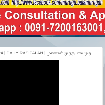
4 | DAILY RASIPALAN | முனைவர் முருகு பால முரு...