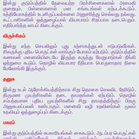
இன்று
குடும்பத்தில்
தேவையற்ற
பிரச்சினைகளால்
அமைதி
குறையும்
.
பிள்ளைகளால்
மன
சங்கடங்கள்
ஏற்படக்கூடும்
.
உத்தியோகத்தில்
உடனிருப்பவர்களை
அனுசரித்து
செல்வது
நல்லது
.
கூட்டாளிகளின்
ஒத்துழைப்பால்
வியாபாரம்
சிறப்பாக
நடைபெறும்
.
எதிர்பார்த்த
லாபம்
கிடைக்கும்
.
விருச்சிகம்
இன்று
எந்த
செயலிலும்
புது
உற்சாகத்துடன்
ஈடுபடுவீர்கள்
.
சிலருக்கு
புதிய
பொருட்கள்
வாங்கும்
யோகம்
ஏற்படும்
.
குடும்பத்தில்
கணவன்
மனைவியிடையே
இருந்த
கருத்து
வேறுபாடுகள்
நீங்கி
ஒற்றுமை
கூடும்
.
தொழில்
வியாபார
ரீதியாக
பொருளாதார
நிலை
மேலோங்கி
இருக்கும்
.
தனுசு
இன்று
உடல்
ஆரோக்கியத்திற்காக
சிறு
தொகை
செலவிட
நேரிடும்
.
திருமண
முயற்சிகளில்
தடை
தாமதங்கள்
ஏற்படும்
.
தொழில்
சம்பந்தமான
புதிய
முயற்சிகளில்
சிறு
தாமதத்திற்குப்
பிறகு
அனுகூலப்பலன்
உண்டாகும்
.
மனைவி
வழி
உறவினர்கள்
மூலம்
உதவியும்
ஒத்துழைப்பும்
கிடைக்கும்
.
மகரம்
இன்று
குடும்பத்தில்
சுபகாரியங்கள்
கைகூடும்
.
ஆடம்பர
பொருட்கள்
வாங்கி
மகிழ்வீர்கள்
.
நீங்கள்
எடுக்கும்
முயற்சிகளுக்கு