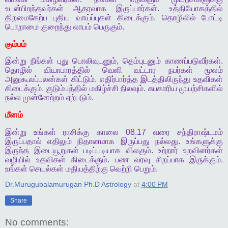
உடன்பிறந்தவர்கள்
ஆதரவாக
இருப்பார்கள்
.
உத்தியோகத்தில்
திறமைகேற்ப
புதிய
வாய்ப்புகள்
கிடைக்கும்
.
தொழிலில்
போட்டி
பொறாமை
குறைந்து
லாபம்
பெருகும்
.
கும்பம்
இன்று
நீங்கள்
புது
பொலிவுடனும்
,
தெம்புடனும்
காணப்படுவீர்கள்
.
தொழில்
வியாபாரத்தில்
வெளி
வட்டார
நபர்கள்
மூலம்
அனுகூலப்பலன்கள்
கிட்டும்
.
எதிர்பார்த்த
இடத்திலிருந்து
உதவிகள்
கிடைக்கும்
.
குடும்பத்தில்
மகிழ்ச்சி
நிலவும்
.
சுபகாரிய
முயற்சிகளில்
நல்ல
முன்னேற்றம்
ஏற்படும்
.
மீனம்
இன்று
உங்கள்
ராசிக்கு
காலை
08.17
வரை
சந்திராஷ்டமம்
இருப்பதால்
எதிலும்
நிதானமாக
இருப்பது
நல்லது
.
உங்களுக்கு
இருந்த
இடையூறுகள்
படிப்படியாக
விலகும்
.
உற்றார்
உறவினர்கள்
வழியில்
உதவிகள்
கிடைக்கும்
.
பண
வரவு
சிறப்பாக
இருக்கும்
.
உங்கள்
செயல்கள்
மதியத்திற்கு
வெற்றி
பெறும்
.
Dr.Murugubalamurugan Ph.D Astrology
at
4:00 PM
Share
No comments: