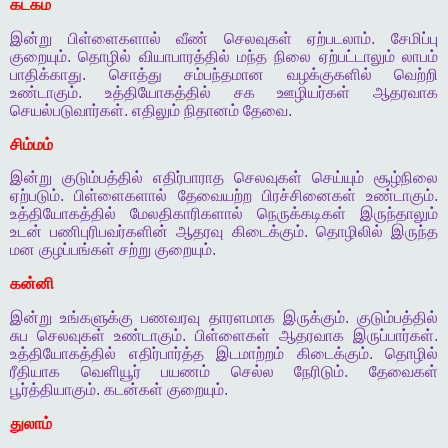
கடகம்
இன்று
பிள்ளைகளால்
வீண்
செலவுகள்
ஏற்படலாம்
.
சேமிப்பு
குறையும்
.
தொழில்
வியாபாரத்தில்
மந்த
நிலை
ஏற்பட்டாலும்
லாபம்
பாதிக்காது
.
சொத்து
சம்பந்தமான
வழக்குகளில்
வெற்றி
உண்டாகும்
.
உத்தியோகத்தில்
சக
ஊழியர்கள்
ஆதரவாக
செயல்படுவார்கள்
.
எதிலும்
நிதானம்
தேவை
.
சிம்மம்
இன்று
குடும்பத்தில்
எதிர்பாராத
செலவுகள்
செய்யும்
சூழ்நிலை
ஏற்படும்
.
பிள்ளைகளால்
தேவையற்ற
பிரச்சினைகள்
உண்டாகும்
.
உத்தியோகத்தில்
மேலதிகாரிகளால்
நெருக்கடிகள்
இருந்தாலும்
உடன்
பணிபுரிபவர்களின்
ஆதரவு
கிடைக்கும்
.
தொழிலில்
இருந்த
மன
குழப்பங்கள்
சற்று
குறையும்
.
கன்னி
இன்று
உங்களுக்கு
பணவரவு
தாரளமாக
இருக்கும்
.
குடும்பத்தில்
சுப
செலவுகள்
உண்டாகும்
.
பிள்ளைகள்
ஆதரவாக
இருப்பார்கள்
.
உத்தியோகத்தில்
எதிர்பார்த்த
இடமாற்றம்
கிடைக்கும்
.
தொழில்
ரீதியாக
வெளியூர்
பயணம்
செல்ல
நேரிடும்
.
தேவைகள்
பூர்த்தியாகும்
.
கடன்கள்
குறையும்
.
துலாம்