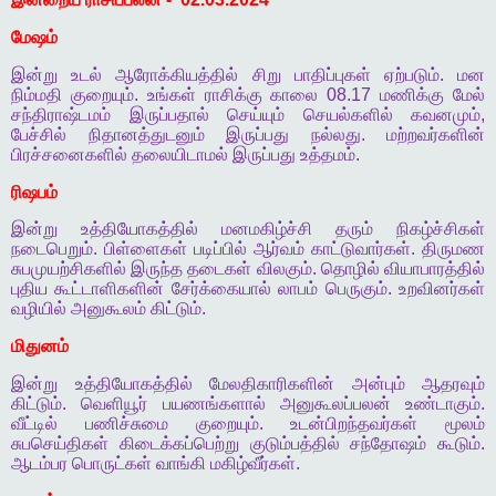
மேஷம்
இன்று
உடல்
ஆரோக்கியத்தில்
சிறு
பாதிப்புகள்
ஏற்படும்
.
மன
நிம்மதி
குறையும்
.
உங்கள்
ராசிக்கு
காலை
08.17
மணிக்கு
மேல்
சந்திராஷ்டமம்
இருப்பதால்
செய்யும்
செயல்களில்
கவனமும்
,
பேச்சில்
நிதானத்துடனும்
இருப்பது
நல்லது
.
மற்றவர்களின்
பிரச்சனைகளில்
தலையிடாமல்
இருப்பது
உத்தமம்
.
ரிஷபம்
இன்று
உத்தியோகத்தில்
மனமகிழ்ச்சி
தரும்
நிகழ்ச்சிகள்
நடைபெறும்
.
பிள்ளைகள்
படிப்பில்
ஆர்வம்
காட்டுவார்கள்
.
திருமண
சுபமுயற்சிகளில்
இருந்த
தடைகள்
விலகும்
.
தொழில்
வியாபாரத்தில்
புதிய
கூட்டாளிகளின்
சேர்க்கையால்
லாபம்
பெருகும்
.
உறவினர்கள்
வழியில்
அனுகூலம்
கிட்டும்
.
மிதுனம்
இன்று
உத்தியோகத்தில்
மேலதிகாரிகளின்
அன்பும்
ஆதரவும்
கிட்டும்
.
வெளியூர்
பயணங்களால்
அனுகூலப்பலன்
உண்டாகும்
.
வீட்டில்
பணிச்சுமை
குறையும்
.
உடன்பிறந்தவர்கள்
மூலம்
சுபசெய்திகள்
கிடைக்கப்பெற்று
குடும்பத்தில்
சந்தோஷம்
கூடும்
.
ஆடம்பர
பொருட்கள்
வாங்கி
மகிழ்வீர்கள்
.