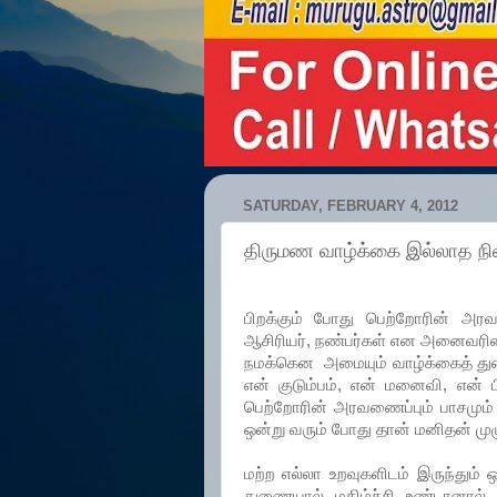
SATURDAY, FEBRUARY 4, 2012
திருமண வாழ்க்கை இல்லாத ந
பிறக்கும் போது பெற்றோரின் அரவண
ஆசிரியர், நண்பர்கள் என அனைவரி
நமக்கென அமையும் வாழ்க்கைத் துண
என் குடும்பம், என் மனைவி, என்
பெற்றோரின் அரவணைப்பும் பாசமும் 
ஒன்று வரும் போது தான் மனிதன் ம
மற்ற எல்லா உறவுகளிடம் இருந்தும் 
துணையால் மகிழ்ச்சி உண்டானால்