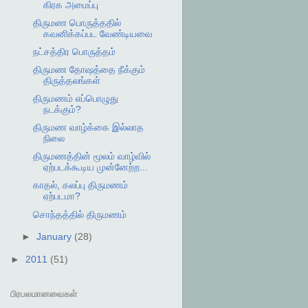
கிரக அமைப்பு
திருமண பொருத்ததில்
கவனிக்கப்பட வேண்டியவை
நட்சத்திர பொருத்தம்
திருமண தோஷத்தை நீக்கும்
திருத்தலங்கள்
திருமணம் எப்பொழுது
நடக்கும்?
திருமண வாழ்க்கை இல்லாத
நிலை
திருமணத்தின் மூலம் வாழ்வில்
ஏற்படக்கூடிய முன்னேற்ற...
காதல், கலப்பு திருமணம்
ஏற்படமா?
சொந்தத்தில் திருமணம்
►
January
(28)
►
2011
(51)
பிரபலமானவைகள்