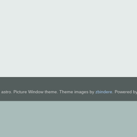
astro. Picture Window theme. Theme images by
zbindere
. Powered b