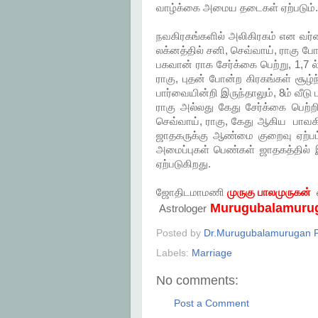
வாழ்க்கை அமைய தடைகள் ஏற்படும். அ
நவகிரகங்களில் அலிகிரகம் என வர்ணி
லக்னத்தில் சனி, செவ்வாய், ராகு போன
பகவான் ராக சேர்க்கை பெற்று, 1,7 ல
ராகு, புதன் போன்ற கிரகங்கள் சூழ்ந்த
பார்வையின்றி இருந்தாலும், 8ம் வீடு ப
ராகு அல்லது கேது சேர்க்கை பெற்றி
செவ்வாய், ராகு, கேது ஆகிய பாவகிர
ஜாதகருக்கு ஆண்மை குறைவு ஏற்பட்ட
அமைப்புகள் பெண்கள் ஜாதகத்தில்
ஏற்படுகிறது.
ஜோதிடமாமணி
முருகு பாலமுருகன்
Murugubalamuru
Astrologer
Posted by
Dr.Murugubalamurugan P
Labels:
Marriage
No comments:
Post a Comment