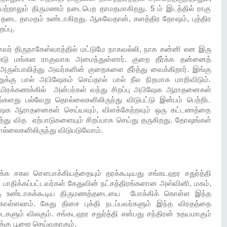
்றாலும் திருமணம் நடைபெற தாமதமாகிறது. 5 ம் இடத்தில் ராகு
டாக தடை தாமதம் உண்டாகிறது. ஆகவேதான், களத்திர தோஷம், புத்திர
ப்பு.
வர் திருநாகேஸ்வரத்தில் மட்டுமே நாகவல்லி, நாக கன்னி என இரு
டு மங்கள ராகுவாக அமைந்துள்ளார். குறை தீர்க்க தன்னைத்
 அருள்பாலித்து அவர்களின் குறைகளை தீர்த்து வைக்கிறார். இங்கு
க்கு பால் அபிஷேகம் செய்தால் பால் நீல நிறமாக மாறிவிடும்.
ஆயிரக்கணக்கில் அன்பர்கள் வந்து சிறப்பு அபிஷேக ஆராதனைகள்
ங்களது பல்வேறு தொல்லைகளிலிருந்து விடுபட்டு இன்பம் பெற்றிட
ிஷேக ஆராதனைகள் செய்யவும், விளக்கேற்றவும் ஒரு கட்டணத்தை
ு வித ஏற்பாடுகளையும் சிறப்பாக செய்து தருகிறது. தோஷங்கள்
்லைகளிலிருந்து விடுபடுவோம்.
க்க சகல சௌபாக்கியத்தையும் தரக்கூடியது சங்கடஹர சதுர்த்தி
் பாதிக்கப்பட்டவர்கள் கேதுவின் நட்சத்திரங்களான அஸ்வினி, மகம்,
ுக்கு உண்டாகக்கூடிய திருமணத்தடையை போக்கிக் கொள்ள இந்த
கொள்ளலாம். கேது திசை புக்தி நடப்பவர்களும் இந்த விரதத்தை
களும் விலகும். சங்கடஹர சதுர்த்தி என்பது சந்திரன் உதயமாகும்
க்கு பூஜை செய்வதாகும்.