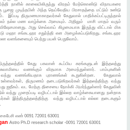
்த்தி நாளில் காலையிலிருந்து விரதம் மேற்கொண்டு விநாயகரை
கு பூஜை முடிந்தபின் அந்த நெய்வேதிய பிரசாதத்தை மட்டும் உண்டு
். இப்படி திருமணமாகாதவர்கள் கேதுவால் பாதிக்கப்பட்டிருந்தால்
ம் நல்ல மண வாழ்க்கை அமையும். அதிலும் மாசி மாதம் வரும்
் விஷேசமானது. அது செவ்வாய் கிழமையாக இருந்து விட்டால் மிக
டு மஹா சங்கடஹர சதுர்த்தி என அழைக்கப்படுகிறது. சங்கடஹர
ல்லா வளங்களையும் பெற்று பயன் பெறுவோம்.
ருத்தலத்தில் கேது பகவான் கூப்பிய கரங்களுடன் இத்தலத்து
ாமியை வணங்கும் விதமாக அமைந்துள்ளார். பாம்புகளின்
 வந்து வணங்கியதாக புராணங்கள் கூறுகின்றன. கேதுவால்
ம் உள்ளவர்கள், திருமணம் தடைபடுகிறவர்கள் இத்தலத்திற்கு வந்து
பது ஐதீகம். வட மேற்கு திசையை நோக்கி அமர்ந்துள்ளார் கேதுவின்
ில் வந்து முறைப்படி வழிபட்டால் இல்லற வாழ்க்கையானது நன்றாக
வர்கள் இத்திருத்தலத்திற்கு வந்து வழிபட்டால் எல்லா தடைகளும்
.
ைபேசி எண் 0091 72001 63001
gan
Astro Ph.D research scholar -0091 72001 63001