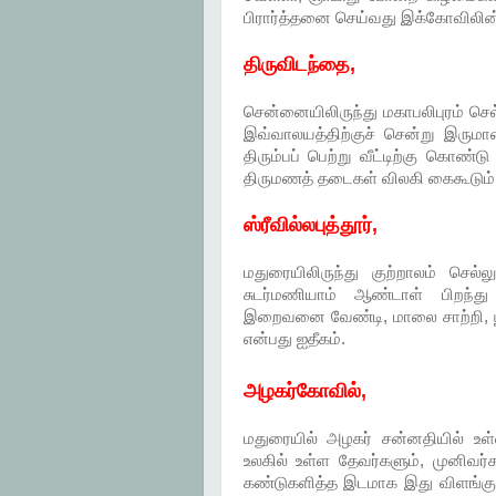
பிரார்த்தனை செய்வது இக்கோவிலின் 
திருவிடந்தை,
சென்னையிலிருந்து மகாபலிபுரம் செ
இவ்வாலயத்திற்குச் சென்று இரு
திரும்பப் பெற்று வீட்டிற்கு கொண
திருமணத் தடைகள் விலகி கைகூடும்
ஸ்ரீவில்லபுத்தூர்,
மதுரையிலிருந்து குற்றாலம் செல்ல
சுடர்மணியாம் ஆண்டாள் பிறந்த
இறைவனை வேண்டி, மாலை சாற்றி, பூ
என்பது ஐதீகம்.
அழகர்கோவில்,
மதுரையில் அழகர் சன்னதியில் 
உலகில் உள்ள தேவர்களும், முனிவர
கண்டுகளித்த இடமாக இது விளங்க