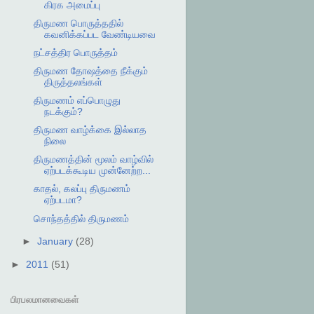
கிரக அமைப்பு
திருமண பொருத்ததில்
கவனிக்கப்பட வேண்டியவை
நட்சத்திர பொருத்தம்
திருமண தோஷத்தை நீக்கும்
திருத்தலங்கள்
திருமணம் எப்பொழுது
நடக்கும்?
திருமண வாழ்க்கை இல்லாத
நிலை
திருமணத்தின் மூலம் வாழ்வில்
ஏற்படக்கூடிய முன்னேற்ற...
காதல், கலப்பு திருமணம்
ஏற்படமா?
சொந்தத்தில் திருமணம்
►
January
(28)
►
2011
(51)
பிரபலமானவைகள்