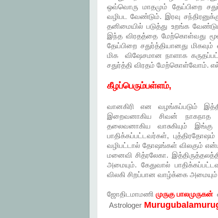
ஒவ்வொரு மாதமும் தேய்பிறை சதுர
வழிபட வேண்டும். இரவு சந்திரனுக்
தனிமையில் படுத்து உறங்க வேண்டும
இந்த விரதத்தை மேற்கொள்வது மூல
தேய்பிறை சதுர்த்தியானது மிகவும
மிக விஷேசமான நாளாக கருதப்பட்
சதுர்த்தி விரதம் மேற்கொள்வோம். எ
கீழப்பெரும்பள்ளம்,
வானகிரி என வழங்கப்படும் இத்தி
இறைவனாகிய சிவன் நாகநாத சுவ
தலைவனாகிய வாசுகியும் இங்கு
பாதிக்கப்பட்டவர்கள், புத்திரதோஷ
வழிபட்டால் தோஷங்கள் விலகும் என்
மனைவி சித்ரலேகா. இத்திருத்தலத்த
அமையும். கேதுவால் பாதிக்கப்பட்ட
விலகி சிறப்பான வாழ்க்கை அமையும்
ஜோதிடமாமணி
முருகு பாலமுருகன்
க
Murugubalamuru
Astrologer