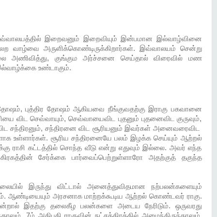
இவ்வாலயத்தில் இறைவனும் இறைவியும் இன்பமான இல்வாழ்வினை
ல்லற வாழ்வை அருளிக்கொண்டிருக்கிறார்கள். இவ்வாலயம் சென்று
லை அணிவித்து, குங்கும அர்ச்சனை செய்தால் விரைவில் மண
வாழ்க்கை உண்டாகும்.
 தோஷம், புத்திர தோஷம் ஆகியவை நீங்குவதற்கு இராகு பகவானை
னியை விட செவ்வாயும், செவ்வாயைவிட புதனும் புதனைவிட குருவும்,
னைவிட சந்திரனும், சந்திரனை விட சூரியனும் இவர்கள் அனைவரைவிட
ளாக உள்ளார்கள். சூரிய சந்திரனையே பலம் இழக்க செய்யும் ஆற்றல்
க்கு ராசி கட்டத்தில் சொந்த வீடு என்று எதுவும் இல்லை. அவர் எந்த
ிரகத்தின் சேர்க்கை பார்வைப்பெற்றுள்ளாரோ அதற்குத் தகுந்த
ிலையில் இருந்து விட்டால் அனைத்துவிதமான நற்பலன்களையும்
ம். ஆண்டியையும் அரசனாக மாற்றக்கூடிய ஆற்றல் கொண்டவர் ராகு.
என்றால் இதற்கு தலைகீழ பலன்களை அடைய நேரிடும். ஒருவரது
தாலும், 7ம் அதிபதி ராகுவின் நட்சத்திரத்தில் அமைந்திருந்தாலும்,