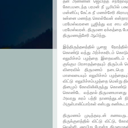
தன் அண்ணன் ஜெயித்த சந்தோஷத்த
கோபமடைந்த பரமன் நீ பூமியில் பச
மன்னிப்பு கேட்க நீ மணச்சேரி கிரா
உன்னை மணந்த கொள்வேன் என்றாராம்
பரமேஸ்வரனை பூஜித்து வர சாப வி
பரமேஸ்வரன். திருமண ஏக்கத்தை போ
திருமணஞ்சேரி ஆயிற்று.
இத்திருத்தலத்தில் பூஜை நேரத்தில
கொண்டு வந்து அர்ச்சகரிடம் கொடு
எலுமிச்சம் பழத்தை இறைவனிடம் வ
குங்கும பிரசாதத்தையும் திரும்பக
விரைவில் திருமணம் நடைபெற 
மாலையையும் எலுமிச்சம் பழத்தைய
விட்டு எலுமிச்சம்பழத்தை மென்று த
தினமும் கோவிலிலிருந்து கொண்டு வ
கொண்டே வந்தால் திருமணமானது வி
அவரது கரம் பற்றி நாணத்துடன் ந
அருள்பாலிப்பார்கள் என்பது கண்கூ
திருமணம் முடிந்தவுடன் கணவர
திருக்குளத்தில் விட்டு விட்டு, க
வெள்ளி, ஞாயிறு போன்ற கிழமைகளில