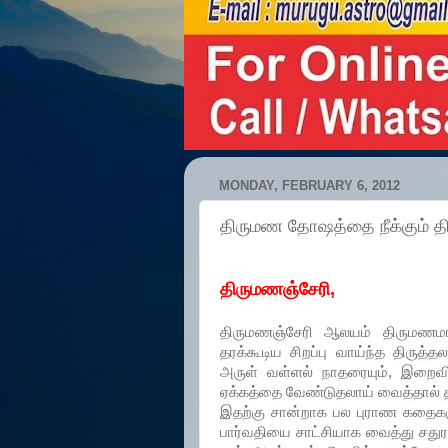
MONDAY, FEBRUARY 6, 2012
திருமண தோஷத்தை நீக்கும் தி
திருமணஞ்சேரி,
திருமணஞ்சேரி ஆலயம் திருமணம
தரக்கூடிய சிறப்பு வாய்ந்த திரு
அருள் வள்ளல் நாதரையும், இறைவ
ஏக்கத்தை வேண்டுதலாய் வைத்தால் 
இதற்கு சான்றாக பல புராண கதைகள
பார்வதியை சாட்சியாக வைத்து சதுர