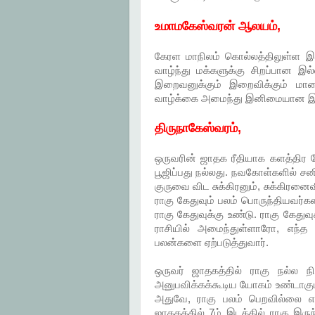
உமாமகேஸ்வரன் ஆலயம்,
கேரள மாநிலம் கொல்லத்திலுள்ள 
வாழ்ந்து மக்களுக்கு சிறப்பான இ
இறைவனுக்கும் இறைவிக்கும் மா
வாழ்க்கை அமைந்து இனிமையான இல்
திருநாகேஸ்வரம்,
ஒருவரின் ஜாதக ரீதியாக களத்திர
பூஜிப்பது நல்லது. நவகோள்களில் ச
குருவை விட சுக்கிரனும், சுக்கிர
ராகு கேதுவும் பலம் பொருந்தியவர்க
ராகு கேதுவுக்கு உண்டு. ராகு கேதுவு
ராசியில் அமைந்துள்ளாரோ, எந்த க
பலன்களை ஏற்படுத்துவார்.
ஒருவர் ஜாதகத்தில் ராகு நல்ல ந
அனுபவிக்கக்கூடிய யோகம் உண்டாகு
அதுவே, ராகு பலம் பெறவில்லை 
ஜாதகத்தில் 7ம் இடத்தில் ராகு இருந்