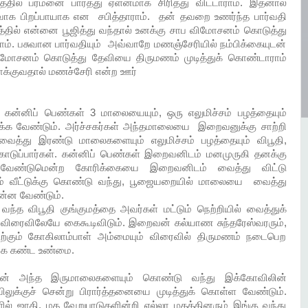
ில் பரமனை பார்த்து ஏளனமாக சிரித்து விட்டாராம். இதனால்
ுவாக பிறப்பாயாக என சபித்தாராம். தன் தவறை உணர்ந்த பார்வதி
மத்தில் என்னை பூஜித்து வந்தால் உனக்கு சாப விமோசனம் கொடுத்து
. பசுவான பார்வதியும் அவ்வாறே மணஞ்சேரியில் நம்பிக்கையுடன்
மோசனம் கொடுத்து தேவியை திருமணம் முடித்துக் கொண்டாராம்
க்குவதால் மணச்சேரி என்ற ஊர்
் கன்னிப் பெண்கள் 3 மாலையையும், ஒரு எலுமிச்சம் பழத்தையும்
க்க வேண்டும். அர்ச்சகர்கள் அந்தமாலையை இறைவனுக்கு சாற்றி
ைத்து இரண்டு மாலைகளையும் எலுமிச்சம் பழத்தையும் விபூதி,
் கொடுப்பார்கள். கன்னிப் பெண்கள் இறைவனிடம் மனமுருகி தனக்கு
வேண்டுமென்ற கோரிக்கையை இறைவனிடம் வைத்து விட்டு
ும் வீட்டுக்கு கொண்டு வந்து, பூஜையறையில் மாலையை வைத்து
ின்ன வேண்டும்.
ந்த விபூதி குங்குமத்தை அவர்கள் மட்டும் நெற்றியில் வைத்துக்
ரைவிலேயே கைகூடிவிடும். இறைவன் கல்யாண சுந்தரேஸ்வரரும்,
ிற்கும் கோகிலாம்பாள் அம்மையும் விரைவில் திருமணம் நடைபெற
டாக கண்ட உண்மை.
ுடன் அந்த இருமாலைகளையும் கொண்டு வந்து இக்கோவிலின்
ோவிலுக்குச் சென்று பிரார்த்தனையை முடித்துக் கொள்ள வேண்டும்.
் ஜாதி, மத வேறுபாடுகளின்றி எல்லா மதத்தினரும் இங்கு வந்து