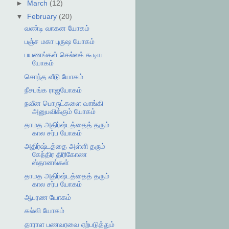
►
March
(12)
▼
February
(20)
வண்டி வாகன யோகம்
பஞ்ச மகா புருஷ யோகம்
பயணங்கள் செல்லக் கூடிய
யோகம்
சொந்த வீடு யோகம்
நீசபங்க ராஜயோகம்
நவீன பொருட்களை வாங்கி
அனுபவிக்கும் யோகம்
தாமத அதிர்ஷ்டத்தைத் தரும்
கால சர்ப யோகம்
அதிர்ஷ்டத்தை அள்ளி தரும்
கேந்திர திரிகோண
ஸ்தானங்கள்
தாமத அதிர்ஷ்டத்தைத் தரும்
கால சர்ப யோகம்
ஆபரண யோகம்
கல்வி யோகம்
தாராள பணவரவை ஏற்படுத்தும்