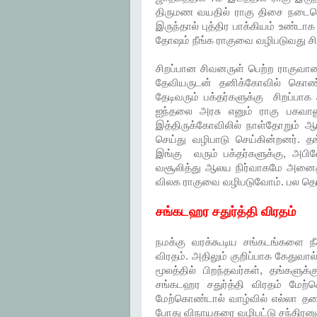
திருமண வயதில் ராகு திசை நடைபெற
இருந்தால் புத்திர பாக்கியம் உண்
தோஷம் நீங்க ராகுவை வழிபடுவது சிற
சிறப்பான சிவனருள் பெற்ற ராகுவான
தேவியருடன் தனிக்கோவில் கொண்
தேடிவரும் பக்தர்களுக்கு சிறப்பாக
ஐந்தலை அரசு எனும் ராகு பகவானு
இத்திருக்கோவிலில் நாள்தோறும் 
செய்து வழிபாடு செய்கின்றனர். த
இங்கு வரும் பக்தர்களுக்கு, அப
வசூலித்து ஆலய நிர்வாகமே அனைத்த
விலக ராகுவை வழிபடுவோம். பல தொல
சங்கடஹர சதுர்த்தி விரதம்
நமக்கு வரக்கூடிய சங்கடங்களை நீ
விரதம். அதிலும் குறிப்பாக கேதுவால
மூலத்தில் பிறந்தவர்கள், தங்கள
சங்கடஹர சதுர்த்தி விரதம் மேற்
மேற்கொண்டால் வாழ்வில் எல்லா தடை
போது விநாயகரை வழிபட்டு சந்திரனு