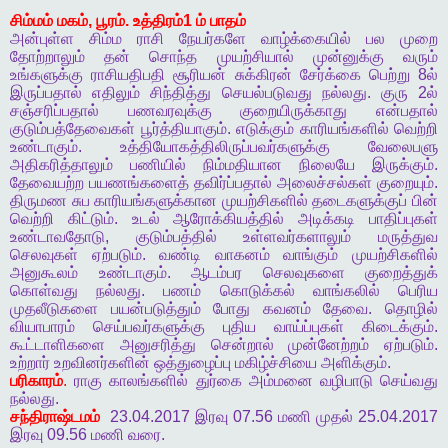
சிம்மம்
மகம்
,
பூரம்
.
உத்திரம்
1
ம்
பாதம்
அன்புள்ள
சிம்ம
ராசி
நேயர்களே
வாழ்க்கையில்
பல
முறை
தோற்றாலும்
தன்
சொந்த
முயற்சியால்
முன்னுக்கு
வரும்
உங்களுக்கு
ராசியதிபதி
சூரியன்
சுக்கிரன்
சேர்க்கை
பெற்று
8
ல்
இருப்பதால்
எதிலும்
சிந்தித்து
செயல்படுவது
நல்லது
.
குரு
2
ல்
சஞ்சரிப்பதால்
பணவரவுக்கு
குறையிருக்காது
என்பதால்
குடும்பத்தேவைகள்
பூர்த்தியாகும்
.
எடுக்கும்
காரியங்களில்
வெற்றி
உண்டாகும்
.
உத்தியோகத்திலிருப்பவர்களுக்கு
வேலைபளு
அதிகரித்தாலும்
பணியில்
நிம்மதியான
நிலையே
இருக்கும்
.
தேவையற்ற
பயணங்களைத்
தவிர்ப்பதால்
அலைச்சல்கள்
குறையும்
.
திருமண
சுப
காரியங்களுக்கான
முயற்சிகளில்
தடைகளுக்குப்
பின்
வெற்றி
கிட்டும்
.
உடல்
ஆரோக்கியத்தில்
அடிக்கடி
பாதிப்புகள்
உண்டாவதோடு
,
குடும்பத்தில்
உள்ளவர்களாலும்
மருத்துவ
செலவுகள்
ஏற்படும்
.
வண்டி
வாகனம்
வாங்கும்
முயற்சிகளில்
அனுகூலம்
உண்டாகும்
.
ஆடம்பர
செலவுகளை
குறைத்துக்
கொள்வது
நல்லது
.
பணம்
கொடுக்கல்
வாங்கலில்
பெரிய
முதலீடுகளை
பயன்படுத்தும்
போது
கவனம்
தேவை
.
தொழில்
வியாபாரம்
செய்பவர்களுக்கு
புதிய
வாய்ப்புகள்
கிடைக்கும்
.
கூட்டாளிகளை
அனுசரித்து
சென்றால்
முன்னேற்றம்
ஏற்படும்
.
உற்றார்
உறவினர்களின்
ஒத்துழைப்பு
மகிழ்ச்சியை
அளிக்கும்
.
பரிகாரம்
.
ராகு
காலங்களில்
துர்கை
அம்மனை
வழிபாடு
செய்வது
நல்லது
.
சந்திராஷ்டமம்
23.04.2017
இரவு
07.56
மணி
முதல்
25.04.2017
இரவு
09.56
மணி
வரை
.