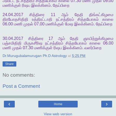
அவிட்ட
நட்சத்திரம்
சித்தயோகம்
காலை
07.30
மணி
முதல்
09.00
மணிக்குள்
ரிஷப
இலக்கினம்
.
தேய்பிறை
24.04.2017
சித்திரை
11
ஆம்
தேதி
திங்கட்கிழமை
திரயோதசிதிதி
உத்திரட்டாதி
நட்சத்திரம்
சித்தயோகம்
காலை
06.00
மணி
முதல்
07.00
மணிக்குள்
மேஷ
இலக்கினம்
.
தேய்பிறை
30.04.2017
சித்திரை
17
ஆம்
தேதி
ஞாயிற்றுக்கிழமை
பஞ்சமிதிதி
மிருகசீரிஷ
நட்சத்திரம்
சித்தயோகம்
காலை
06.00
மணி
முதல்
07.30
மணிக்குள்
ரிஷப
இலக்கினம்
.
வளர்பிறை
Dr.Murugubalamurugan Ph.D Astrology
at
5:25 PM
Share
No comments:
Post a Comment
‹
›
Home
View web version