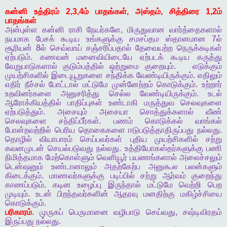
கன்னி
உத்திரம்
2,3,4
ம்
பாதங்கள்
,
அஸ்தம்
,
சித்திரை
1,2
ம்
பாதங்கள்
அன்புள்ள
கன்னி
ராசி
நேயர்களே
,
மிருதுவான
வார்த்தைகளால்
நயமாக
பேசக்
கூடிய
உங்களுக்கு
சமசப்தம
ஸ்தானமான
7
ல்
சூரியன்
8
ல்
செவ்வாய்
சஞ்சரிப்பதால்
தேவையற்ற
நெருக்கடிகள்
ஏற்படும்
.
கணவன்
மனைவியிடையே
ஏற்படக்
கூடிய
கருத்து
வேறுபாடுகளால்
குடும்பத்தில்
ஒற்றுமை
குறையும்
.
எடுக்கும்
முயற்சிகளில்
இடையூறுகளை
சந்திக்க
வேண்டியிருக்கும்
.
எதிலும்
எதிர்
நீச்சல்
போட்டால்
மட்டுமே
முன்னேற்றம்
கொடுக்கும்
.
உற்றார்
உறவினர்களை
அனுசரித்து
செல்ல
வேண்டியிருக்கும்
.
உடல்
ஆரோக்கியத்தில்
பாதிப்புகள்
உண்டாகி
மருத்துவ
செலவுகளை
ஏற்படுத்தும்
.
அசையும்
அசையா
சொத்துக்களால்
வீண்
செலவுகளை
சந்திப்பீர்கள்
.
பணம்
கொடுக்கல்
வாங்கல்
போன்றவற்றில்
பெரிய
தொகைகளை
ஈடுபடுத்தாதிருப்பது
நல்லது
.
தொழில்
வியாபாரம்
செய்பவர்கள்
புதிய
முயற்சிகளில்
சற்று
கவனமுடன்
செயல்படுவது
நல்லது
.
உத்தியோகஸ்தர்களுக்கு
பணி
நிமித்தமாக
மேற்கொள்ளும்
வெளியூர்
பயணங்களால்
அலைச்சலும்
டென்ஷனும்
உண்டானாலும்
அதற்கேற்ப
அனுகூல
பலன்களும்
கிடைக்கும்
.
மாணவர்களுக்கு
படிப்பில்
சற்று
ஆர்வம்
குறைந்து
காணப்படும்
.
கடின
உழைப்பு
இருந்தால்
மட்டுமே
வெற்றி
பெற
முடியும்
.
உடன்
பிறந்தவர்களின்
ஆதரவு
மனதிற்கு
மகிழ்ச்சியை
கொடுக்கும்
.
பரிகாரம்
.
முருகப்
பெருமானை
வழிபாடு
செய்வது
,
சஷ்டிவிரதம்
இருப்பது
நல்லது
.