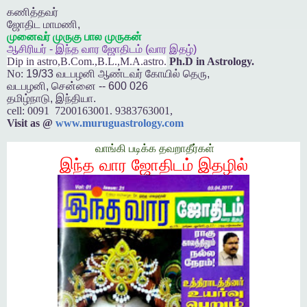
கணித்தவர்
ஜோதிட
மாமணி
,
முனைவர்
முருகு
பால
முருகன்
ஆசிரியர்
-
இந்த
வார
ஜோதிடம்
(
வார
இதழ்
)
Dip in astro,B.Com.,B.L.,M.A.astro.
Ph.D in Astrology.
No:
19/33
வடபழனி
ஆண்டவர்
கோயில்
தெரு
,
வடபழனி
,
சென்னை
-- 600 026
தமிழ்நாடு
,
இந்தியா
.
cell:
0091 7200163001. 9383763001,
Visit as @
www.muruguastrology.com
வாங்கி படிக்க தவறாதீர்கள்
இந்த வார ஜோதிடம் இதழில்