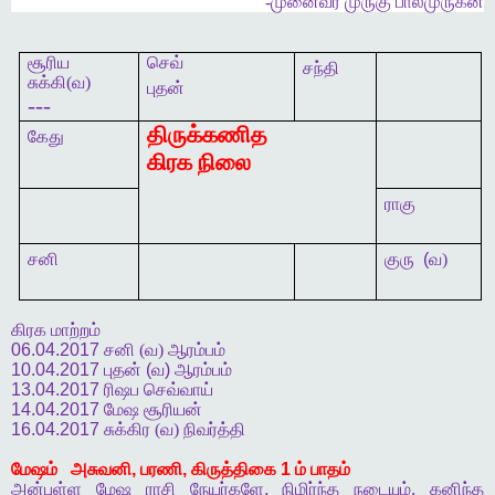
-
முனைவர்
முருகு
பாலமுருகன்
சூரிய
செவ்
சந்தி
சுக்கி(வ)
புதன்
---
திருக்கணித
கேது
கிரக
நிலை
ராகு
சனி
குரு
(
வ)
கிரக மாற்றம்
06.04.2017
சனி (வ) ஆரம்பம்
10.04.2017
புதன்
(
வ
)
ஆரம்பம்
13.04.2017
ரிஷப செவ்வாய்
14.04.2017
மேஷ
சூரியன்
16.04.2017
சுக்கிர (வ) நிவர்த்தி
மேஷம்
அசுவனி
,
பரணி
,
கிருத்திகை
1
ம்
பாதம்
அன்புள்ள
மேஷ
ராசி
நேயர்களே
,
நிமிர்ந்த
நடையும்
,
கனிந்த