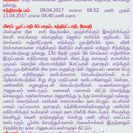
நல்லது
.
சந்திராஷ்டமம்
09.04.2017
காலை
06.52
மணி
முதல்
11.04.2017
மாலை
04.40
மணி
வரை
.
மீனம்
பூரட்டாதி
4
ம்
பாதம்
,
உத்திரட்டாதி
,
ரேவதி
அன்புள்ள
மீன
ராசி
நேயர்களே
,
புகழ்ச்சிக்கும்
இகழ்ச்சிக்கும்
செவி
சாய்க்காத
உங்களுக்கு
ஜென்ம
ராசியில்
சூரியன்
, 2
ல்
செவ்வாய்
சஞ்சரிப்பதால்
எடுக்கும்
முயற்சியில்
தடை
வீண்
பிரச்சனைகளை
சந்திக்கும்
நேரிடும்
என்பதால்
எதிலும்
சிந்தித்து
செயல்படுவது
நல்லது
. 13
ம்
தேதி
முதல்
3
ல்
செவ்வாய்
சஞ்சரிக்க
இருப்பதால்
எதிர்பாராத
உதவிகள்
கிடைத்து
எதையும்
சமாளிக்க
முடியும்
.
தொழில்
வியாபாரத்தில்
போட்டிகள்
குறையும்
.
எடுக்கும்
புதிய
முயற்சிகளில்
சில
தடைகளுக்கு
பின்
அனுகூலப்
பலனை
பெற
முடியும்
.
எதிரிகளும்
நண்பர்களாக
செயல்படுவார்கள்
.
உடல்
ஆரோக்கியத்தில்
சிறு
சிறு
பாதிப்புகள்
உண்டாகினாலும்
அன்றாட
பணிகளில்
சுறுசுறுப்புடன்
செயல்படுவீர்கள்
.
பயணங்களாலும்
அனுகூலம்
உண்டாகும்
.
கணவன்
மனைவி
விட்டு
கொடுத்து
செல்வதும்
,
உறவினர்களை
அனுசரித்து
நடந்து
கொள்வதும்
நல்லது
.
பணம்
கொடுக்கல்
வாங்கல்
சரளமாகவே
நடைபெறும்
.
கடன்கள்
யாவும்
படிப்படியாக
குறையும்
.
உத்தியோகஸ்தர்களுக்கு
பணியில்
எதிர்பார்க்கும்
உயர்வுகள்
யாவும்
தடையின்றி
கிடைக்கும்
.
சிலருக்கு
வெளியூர்
வெளி
நாடுகளுக்கு
சென்று
பணி
புரியும்
வாய்ப்பும்
உண்டாகும்
.
பூர்வீக
சொத்துக்களால்
அலைச்சல்கள்
இருந்தாலும்
அதற்கேற்ப
நல்ல
அனுகூலப்பலன்களும்
கிட்டும்
.