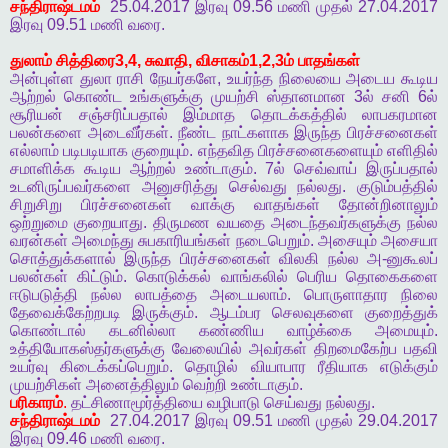
சந்திராஷ்டமம்
25.04.2017
இரவு
09.56
மணி
முதல்
27.04.2017
இரவு
09.51
மணி
வரை
.
துலாம்
சித்திரை
3,4,
சுவாதி
,
விசாகம்
1,2,3
ம்
பாதங்கள்
அன்புள்ள
துலா
ராசி
நேயர்களே
,
உயர்ந்த
நிலையை
அடைய
கூடிய
ஆற்றல்
கொண்ட
உங்களுக்கு
முயற்சி
ஸ்தானமான
3
ல்
சனி
6
ல்
சூரியன்
சஞ்சரிப்பதால்
இம்மாத
தொடக்கத்தில்
லாபகரமான
பலன்களை
அடைவீர்கள்
.
நீண்ட
நாட்களாக
இருந்த
பிரச்சனைகள்
எல்லாம்
படிபடியாக
குறையும்
.
எந்தவித
பிரச்சனைகளையும்
எளிதில்
சமாளிக்க
கூடிய
ஆற்றல்
உண்டாகும்
. 7
ல்
செவ்வாய்
இருப்பதால்
உடனிருப்பவர்களை
அனுசரித்து
செல்வது
நல்லது
.
குடும்பத்தில்
சிறுசிறு
பிரச்சனைகள்
வாக்கு
வாதங்கள்
தோன்றினாலும்
ஒற்றுமை
குறையாது
.
திருமண
வயதை
அடைந்தவர்களுக்கு
நல்ல
வரன்கள்
அமைந்து
சுபகாரியங்கள்
நடைபெறும்
.
அசையும்
அசையா
சொத்துக்களால்
இருந்த
பிரச்சனைகள்
விலகி
நல்ல
அ
-
னுகூலப்
பலன்கள்
கிட்டும்
.
கொடுக்கல்
வாங்கலில்
பெரிய
தொகைகளை
ஈடுபடுத்தி
நல்ல
லாபத்தை
அடையலாம்
.
பொருளாதார
நிலை
தேவைக்கேற்றபடி
இருக்கும்
.
ஆடம்பர
செலவுகளை
குறைத்துக்
கொண்டால்
கடனில்லா
கண்ணிய
வாழ்க்கை
அமையும்
.
உத்தியோகஸ்தர்களுக்கு
வேலையில்
அவர்கள்
திறமைகேற்ப
பதவி
உயர்வு
கிடைக்கப்பெறும்
.
தொழில்
வியாபார
ரீதியாக
எடுக்கும்
முயற்சிகள்
அனைத்திலும்
வெற்றி
உண்டாகும்
.
பரிகாரம்
.
தட்சிணாமூர்த்தியை
வழிபாடு
செய்வது
நல்லது
.
சந்திராஷ்டமம்
27.04.2017
இரவு
09.51
மணி
முதல்
29.04.2017
இரவு
09.46
மணி
வரை
.