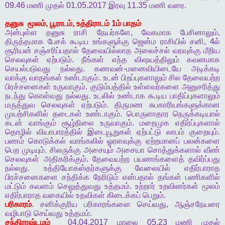
09.46
மணி
முதல்
01.05.2017
இரவு
11.35
மணி
வரை
.
தனுசு
மூலம்
,
பூராடம்
,
உத்திராடம்
1
ம்
பாதம்
அன்புள்ள
தனுசு
ராசி
நேயர்களே
,
வேகமாக
பேசினாலும்
,
திருத்தமாக
பேசக்
கூடிய
உங்களுக்கு
ஜென்ம
ராசியில்
சனி
, 4
ல்
சூரியன்
சஞ்சரிப்பதால்
தேவையில்லாத
அலைச்சல்
வரவுக்கு
மீறிய
செலவுகள்
ஏற்படும்
.
நீங்கள்
எந்த
விஷயத்திலும்
கவனமாக
செயல்படுவது
நல்லது
.
கணவன்
-
மனைவியிடையே
அடிக்கடி
வாக்கு
வாதங்கள்
உண்டாகும்
.
உடன்
பிறப்புகளாலும்
சில
தேவையற்ற
பிரச்சனைகள்
உருவாகும்
.
குடும்பத்தில்
உள்ளவர்களை
அனுசரித்து
நடந்து
கொள்வது
நல்லது
.
உடலில்
உண்டாக
கூடிய
பாதிப்புகளாலும்
மருத்துவ
செலவுகள்
ஏற்படும்
.
திருமண
சுபகாரியங்களுக்கான
முயற்சிகளில்
தடைகள்
உண்டாகும்
.
பொருளாதார
நெருக்கடியால்
கடன்
வாங்கும்
சூழ்நிலை
உருவாகும்
.
மறைமுக
எதிர்ப்புகளால்
தொழில்
வியாபாரத்தில்
இடையூறுகள்
ஏற்பட்டு
லாபம்
குறையும்
.
பணம்
கொடுக்கல்
வாங்கலில்
ஓரளவுக்கு
ஏற்றமானப்
பலன்களை
பெற
முடியும்
.
சிலருக்கு
அசையும்
அசையா
சொத்துக்களால்
வீண்
செலவுகள்
அதிகரிக்கும்
.
தேவையற்ற
பயணங்களைத்
தவிர்ப்பது
நல்லது
.
உத்தியோகஸ்தர்களுக்கு
வேலையில்
எதிர்பாராத
பிரச்சனைகளை
சந்திக்க
நேரிடும்
என்பதால்
தங்கள்
பணிகளில்
மட்டும்
கவனம்
செலுத்துவது
உத்தமம்
.
உற்றார்
உறவினர்கள்
மூலம்
எதிர்பாராத
வகையில்
உதவிகள்
கிடைக்கப்
பெறும்
.
பரிகாரம்
.
சனிக்குரிய
பரிகாரங்களை
செய்வது
,
ஆஞ்சநேயரை
வழிபாடு
செய்வது
உத்தமம்
.
சந்திராஷ்டமம்
04.04.2017
மாலை
05.23
மணி
முதல்