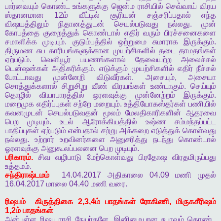
பார்வையும்
கொண்ட
உங்களுக்கு
ஜென்ம
ராசியில்
செவ்வாய்
விரய
ஸ்தானமான
12
ம்
வீட்டில்
சூரியன்
சஞ்சரிப்பதால்
எந்த
விஷயத்திலும்
நிதானத்துடன்
செயல்படுவது
நல்லது
.
முன்
கோபத்தை
குறைத்துக்
கொண்டால்
எதிர்
வரும்
பிரச்சனைகளை
சமாளிக்க
முடியும்
.
குடும்பத்தில்
ஒற்றுமை
சுமாராக
இருக்கும்
.
திருமண
சுப
காரியங்களுக்கான
முயற்சிகளில்
தடை
தாமதங்கள்
ஏற்படும்
.
வெளியூர்
பயணங்களால்
தேவையற்ற
அலைச்சல்
டென்ஷன்கள்
அதிகரிக்கும்
.
எடுக்கும்
முயற்சிகளில்
எதிர்
நீச்சல்
போட்டாவது
முன்னேறி
விடுவீர்கள்
.
அசையும்
,
அசையா
சொத்துக்களால்
சிறுசிறு
வீண்
விரயங்கள்
உண்டாகும்
.
செய்யும்
தொழில்
வியாபாரத்தில்
ஒரளவுக்கு
முன்னேற்றம்
இருக்கும்
.
மறைமுக
எதிர்ப்புகள்
சற்றே
மறையும்
.
உத்தியோகஸ்தர்கள்
பணியில்
கவனமுடன்
செயல்படுவதன்
மூலம்
மேலதிகாரிகளின்
ஆதரவை
பெற
முடியும்
.
உடல்
ஆரோக்கியத்தில்
உஷ்ண
சம்மந்தப்பட்ட
பாதிப்புகள்
ஏற்படும்
என்பதால்
சற்று
அக்கறை
எடுத்துக்
கொள்வது
நல்லது
.
உற்றார்
உறவினர்களை
அனுசரித்து
நடந்து
கொண்டால்
ஓரளவுக்கு
அனுகூலப்பலனை
பெற
முடியும்
.
பரிகாரம்
.
சிவ
வழிபாடு
மேற்கொள்வது
பிரதோஷ
விரதமிருப்பது
உத்தமம்
.
சந்திராஷ்டமம்
14.04.2017
அதிகாலை
04.09
மணி
முதல்
16.04.2017
மாலை
04.40
மணி
வரை
.
ரிஷபம்
கிருத்திகை
2,3,4
ம்
பாதங்கள்
ரோகிணி
,
மிருகசீரிஷம்
1,2
ம்
பாதங்கள்
அன்புள்ள
ரிஷப
ராசி
நேயர்களே
,
இனிமையான
சுபாவம்
கொண்ட