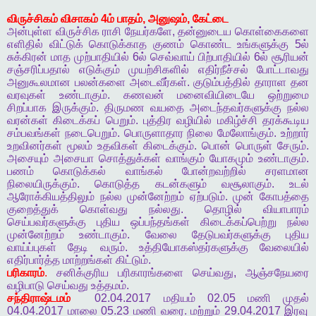
விருச்சிகம்
விசாகம்
4
ம்
பாதம்
,
அனுஷம்
,
கேட்டை
அன்புள்ள
விருச்சிக
ராசி
நேயர்களே
,
தன்னுடைய
கொள்கைகளை
எளிதில்
விட்டுக்
கொடுக்காத
குணம்
கொண்ட
உங்களுக்கு
5
ல்
சுக்கிரன்
மாத
முற்பாதியில்
6
ல்
செவ்வாய்
பிற்பாதியில்
6
ல்
சூரியன்
சஞ்சரிப்பதால்
எடுக்கும்
முயற்சிகளில்
எதிர்நீச்சல்
போட்டாவது
அனுகூலமான
பலன்களை
அடைவீர்கள்
.
குடும்பத்தில்
தாராள
தன
வரவுகள்
உண்டாகும்
.
கணவன்
மனைவியிடையே
ஒற்றுமை
சிறப்பாக
இருக்கும்
.
திருமண
வயதை
அடைந்தவர்களுக்கு
நல்ல
வரன்கள்
கிடைக்கப்
பெறும்
.
புத்திர
வழியில்
மகிழ்ச்சி
தரக்கூடிய
சம்பவங்கள்
நடைபெறும்
.
பொருளாதார
நிலை
மேலோங்கும்
.
உற்றார்
உறவினர்கள்
மூலம்
உதவிகள்
கிடைக்கும்
.
பொன்
பொருள்
சேரும்
.
அசையும்
அசையா
சொத்துக்கள்
வாங்கும்
யோகமும்
உண்டாகும்
.
பணம்
கொடுக்கல்
வாங்கல்
போன்றவற்றில்
சரளமான
நிலையிருக்கும்
.
கொடுத்த
கடன்களும்
வசூலாகும்
.
உடல்
ஆரோக்கியத்திலும்
நல்ல
முன்னேற்றம்
ஏற்படும்
.
முன்
கோபத்தை
குறைத்துக்
கொள்வது
நல்லது
.
தொழில்
வியாபாரம்
செய்பவர்களுக்கு
புதிய
ஒப்பந்தங்கள்
கிடைக்கப்பெற்று
நல்ல
முன்னேற்றம்
உண்டாகும்
.
வேலை
தேடுபவர்களுக்கு
புதிய
வாய்ப்புகள்
தேடி
வரும்
.
உத்தியோகஸ்தர்களுக்கு
வேலையில்
எதிர்பார்த்த
மாற்றங்கள்
கிட்டும்
.
பரிகாரம்
.
சனிக்குரிய
பரிகாரங்களை
செய்வது
,
ஆஞ்சநேயரை
வழிபாடு
செய்வது
உத்தமம்
.
சந்திராஷ்டமம்
02.04.2017
மதியம்
02.05
மணி
முதல்
04.04.2017
மாலை
05.23
மணி
வரை
.
மற்றும்
29.04.2017
இரவு