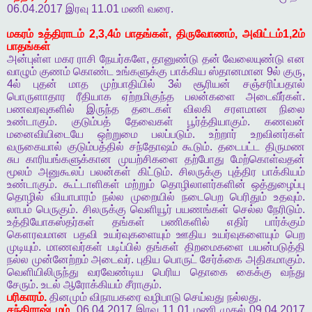
06.04.2017
இரவு
11.01
மணி
வரை
.
மகரம்
உத்திராடம்
2,3,4
ம்
பாதங்கள்
,
திருவோணம்
,
அவிட்டம்
1,2
ம்
பாதங்கள்
அன்புள்ள
மகர
ராசி
நேயர்களே
,
தானுண்டு
தன்
வேலையுண்டு
என
வாழும்
குணம்
கொண்ட
உங்களுக்கு
பாக்கிய
ஸ்தானமான
9
ல்
குரு
,
4
ல்
புதன்
மாத
முற்பாதியில்
3
ல்
சூரியன்
சஞ்சரிப்பதால்
பொருளாதார
ரீதியாக
ஏற்றமிகுந்த
பலன்களை
அடைவீர்கள்
.
பணவரவுகளில்
இருந்த
தடைகள்
விலகி
சரளமான
நிலை
உண்டாகும்
.
குடும்பத்
தேவைகள்
பூர்த்தியாகும்
.
கணவன்
மனைவியிடையே
ஒற்றுமை
பலப்படும்
.
உற்றார்
உறவினர்கள்
வருகையால்
குடும்பத்தில்
சந்தோஷம்
கூடும்
.
தடைபட்ட
திருமண
சுப
காரியங்களுக்கான
முயற்சிகளை
தற்போது
மேற்கொள்வதன்
மூலம்
அனுகூலப்
பலன்கள்
கிட்டும்
.
சிலருக்கு
புத்திர
பாக்கியம்
உண்டாகும்
.
கூட்டாளிகள்
மற்றும்
தொழிலாளர்களின்
ஒத்துழைப்பு
தொழில்
வியாபாரம்
நல்ல
முறையில்
நடைபெற
பெரிதும்
உதவும்
.
லாபம்
பெருகும்
.
சிலருக்கு
வெளியூர்
பயணங்கள்
செல்ல
நேரிடும்
.
உத்தியோகஸ்தர்கள்
தங்கள்
பணிகளில்
எதிர்
பார்க்கும்
கௌரவமான
பதவி
உயர்வுகளையும்
ஊதிய
உயர்வுகளையும்
பெற
முடியும்
.
மாணவர்கள்
படிப்பில்
தங்கள்
திறமைகளை
பயன்படுத்தி
நல்ல
முன்னேற்றம்
அடைவர்
.
புதிய
பொருட்
சேர்க்கை
அதிகமாகும்
.
வெளியிலிருந்து
வரவேண்டிய
பெரிய
தொகை
கைக்கு
வந்து
சேரும்
.
உடல்
ஆரோக்கியம்
சீராகும்
.
பரிகாரம்
.
தினமும்
விநாயகரை
வழிபாடு
செய்வது
நல்லது
.
சந்திராஷ்டமம்
06.04.2017
இரவு
11.01
மணி
முதல்
09.04.2017