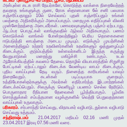
கடகம்
புனர்பூசம்
4
ம்
பாதம்
,
பூசம்
,
ஆயில்யம்
அன்புள்ள
கடக
ராசி
நேயர்களே
,
கொடுத்த
வாக்கை
நிறைவேற்றத்
தவறாத
உங்களுக்கு
ருண
,
ரோக
ஸ்தானமான
6
ல்
சனி
பலமாக
சஞ்சரிப்பதாலும்
10
ல்
செவ்வாய்
புதன்
சஞ்சரிப்பதும்
உங்கள்
பலத்தை
அதிகரிக்கும்
அமைப்பாகும்
.
மறைமுக
எதிர்ப்புகள்
விலகி
முன்னேற்றத்தை
அடைவீர்கள்
.
பணவரவுகளுக்கு
பஞ்சம்
ஏற்படாது
.
ஆடம்பர
பொருட்கள்
வாங்குவதில்
ஆர்வம்
அதிகமாகும்
.
பணம்
கொடுக்கல்
வாங்கல்
போன்றவற்றிலும்
பெரிய
தொகைகளை
ஈடுபடுத்தி
லாபத்தை
அடைய
முடியும்
.
எடுக்கும்
முயற்சிகள்
அனைத்திலும்
உற்றார்
உறவினர்களின்
உதவிகளும்
ஒத்துழைப்பும்
கிடைக்கும்
.
குடும்பத்தில்
உள்ளவர்களிடம்
இருந்த
கருத்து
வேறுபாடுகள்
மறைந்து
மகிழ்ச்சி
உண்டாகும்
.
உடல்
ஆரோக்கியத்தில்
கவனம்
தேவை
.
தொழில்
வியாபாரத்தில்
சிறுசிறு
போட்டிகள்
ஏற்பட்டாலும்
கிடைக்க
வேண்டிய
லாபம்
கிடைக்கும்
.
புதிய
வாய்ப்புகள்
தேடி
வரும்
.
நினைத்த
காரியங்கள்
யாவும்
நிறைவேறும்
.
கடன்கள்
படிப்படியாக
குறையும்
.
உத்தியோகஸ்தர்களுக்கு
அவர்கள்
எதிர்பார்த்த
இடமாற்றங்கள்
கிடைக்கப்பெறும்
.
சிலருக்கு
வெளியூர்
பயணம்
செல்ல
நேரிடும்
.
பொருளாதார
ரீதியான
தேவைகள்
பூர்த்தியாகும்
.
பூர்வீக
சொத்துக்கள்
சம்பந்தமான
வழக்குகளில்
வெற்றி
பெறுவதற்கான
வாய்ப்புகள்
உருவாகும்
.
பரிகாரம்
.
சர்பசாந்தி
செய்வது
,
விநாயகர்
வழிபாடு
,
துர்கை
வழிபாடு
செய்வது
உத்தமம்
.
சந்திராஷ்டமம்
21.04.2017
மதியம்
02.16
மணி
முதல்
23.04.2017
இரவு
07.56
மணி
வரை
.