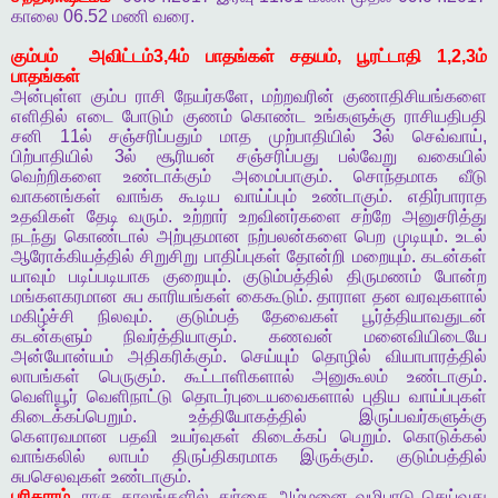
காலை
06.52
மணி
வரை
.
கும்பம்
அவிட்டம்
3,4
ம்
பாதங்கள்
சதயம்
,
பூரட்டாதி
1,2,3
ம்
பாதங்கள்
அன்புள்ள
கும்ப
ராசி
நேயர்களே
,
மற்றவரின்
குணாதிசியங்களை
எளிதில்
எடை
போடும்
குணம்
கொண்ட
உங்களுக்கு
ராசியதிபதி
சனி
11
ல்
சஞ்சரிப்பதும்
மாத
முற்பாதியில்
3
ல்
செவ்வாய்
,
பிற்பாதியில்
3
ல்
சூரியன்
சஞ்சரிப்பது
பல்வேறு
வகையில்
வெற்றிகளை
உண்டாக்கும்
அமைப்பாகும்
.
சொந்தமாக
வீடு
வாகனங்கள்
வாங்க
கூடிய
வாய்ப்பும்
உண்டாகும்
.
எதிர்பாராத
உதவிகள்
தேடி
வரும்
.
உற்றார்
உறவினர்களை
சற்றே
அனுசரித்து
நடந்து
கொண்டால்
அற்புதமான
நற்பலன்களை
பெற
முடியும்
.
உடல்
ஆரோக்கியத்தில்
சிறுசிறு
பாதிப்புகள்
தோன்றி
மறையும்
.
கடன்கள்
யாவும்
படிப்படியாக
குறையும்
.
குடும்பத்தில்
திருமணம்
போன்ற
மங்களகரமான
சுப
காரியங்கள்
கைகூடும்
.
தாராள
தன
வரவுகளால்
மகிழ்ச்சி
நிலவும்
.
குடும்பத்
தேவைகள்
பூர்த்தியாவதுடன்
கடன்களும்
நிவர்த்தியாகும்
.
கணவன்
மனைவியிடையே
அன்யோன்யம்
அதிகரிக்கும்
.
செய்யும்
தொழில்
வியாபாரத்தில்
லாபங்கள்
பெருகும்
.
கூட்டாளிகளால்
அனுகூலம்
உண்டாகும்
.
வெளியூர்
வெளிநாட்டு
தொடர்புடையவைகளால்
புதிய
வாய்ப்புகள்
கிடைக்கப்பெறும்
.
உத்தியோகத்தில்
இருப்பவர்களுக்கு
கௌரவமான
பதவி
உயர்வுகள்
கிடைக்கப்
பெறும்
.
கொடுக்கல்
வாங்கலில்
லாபம்
திருப்திகரமாக
இருக்கும்
.
குடும்பத்தில்
சுபசெலவுகள்
உண்டாகும்
.
பரிகாரம்
.
ராகு
காலங்களில்
துர்கை
அம்மனை
வழிபாடு
செய்வது