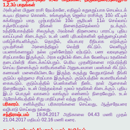
1,2,3
ம்
பாதங்கள்
அன்புள்ள
மிதுன
ராசி
நேயர்களே
,
எதிலும்
சுறுசுறுப்பாக
செயல்படக்
கூடிய
திறமை
கொண்ட
உங்களுக்கு
ஜென்ம
ராசிக்கு
10
ம்
வீட்டில்
சுக்கிரனும்
மாத
முற்பாதியில்
10
ல்
சூரியன்
11
ல்
செவ்வாய்
சஞ்சரிப்பதால்
நீங்கள்
நினைத்ததெல்லாம்
நடக்கும்
.
உத்தியோகத்தில்
சிலருக்கு
அவர்கள்
திறமையை
பாராட்டி
புதிய
வாய்ப்புகள்
கிடைக்கும்
.
உடன்
பணி
புரிபவர்களின்
ஒத்துழைப்புகள்
மகிழ்ச்சியளிக்கும்
.
தொழில்
,
வியாபார
ரீதியாக
எடுக்கும்
முயற்சிகள்
அனைத்திலும்
வெற்றி
கிட்டும்
.
வெளியூர்
பயணங்களாலும்
நல்ல
முன்னேற்றம்
ஏற்படும்
.
பண
வரவுகளும்
சிறப்பாகவே
இருக்கும்
.
அரசு
வழியில்
கிடைக்க
வேண்டிய
உதவிகள்
தடையின்றி
கிடைக்கப்பெறும்
.
பெரிய
முதலீடுகளை
ஈடுபடுத்தி
செய்ய
நினைக்கும்
காரியங்களில்
அனுகூலமான
பலன்கள்
கிட்டும்
.
கணவன்
மனைவியிடையே
இருந்த
கருத்து
வேறுபாடுகள்
நீங்கி
குடும்ப
ஒற்றுமை
சிறப்பாக
இருக்கும்
.
குடும்பத்தில்
சுபகாரியங்கள்
கைகூடும்
.
குடும்பத்தில்
பெண்களின்
நீண்ட
நாள்
ஆசைகள்
நிறைவேறும்
.
உடன்
பிறந்தவர்கள்
மூலம்
உதவிகள்
கிடைக்கும்
.
புதிய
இடம்
பொருள்
வாகனம்
வாங்கும்
எண்ணம்
நிறைவேறும்
.
உடல்
ஆரோக்கியத்தில்
சிறு
பாதிப்புகள்
வந்து
நீங்கும்
.
பரிகாரம்
.
சனிக்குரிய
பரிகாரங்களை
செய்வது
,
ஆஞ்சநேயரை
வழிபாடு
செய்வது
நல்லது
.
சந்திராஷ்டமம்
19.04.2017
அதிகாலை
04.43
மணி
முதல்
21.04.2017
மதியம்
02.16
மணி
வரை
.