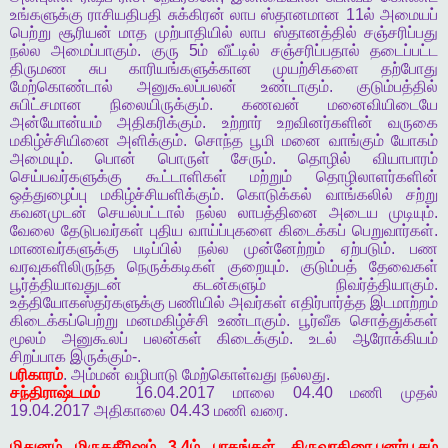
உங்களுக்கு
ராசியதிபதி
சுக்கிரன்
லாப
ஸ்தானமான
11
ல்
அமையப்
பெற்று
சூரியன்
மாத
முற்பாதியில்
லாப
ஸ்தானத்தில்
சஞ்சரிப்பது
நல்ல
அமைப்பாகும்
.
குரு
5
ம்
வீட்டில்
சஞ்சரிப்பதால்
தடைப்பட்ட
திருமண
சுப
காரியங்களுக்கான
முயற்சிகளை
தற்போது
மேற்கொண்டால்
அனுகூலப்பலன்
உண்டாகும்
.
குடும்பத்தில்
சுபிட்சமான
நிலையிருக்கும்
.
கணவன்
மனைவியிடையே
அன்யோன்யம்
அதிகரிக்கும்
.
உற்றார்
உறவினர்களின்
வருகை
மகிழ்ச்சியினை
அளிக்கும்
.
சொந்த
பூமி
மனை
வாங்கும்
யோகம்
அமையும்
.
பொன்
பொருள்
சேரும்
.
தொழில்
வியாபாரம்
செய்பவர்களுக்கு
கூட்டாளிகள்
மற்றும்
தொழிலாளர்களின்
ஒத்துழைப்பு
மகிழ்ச்சியளிக்கும்
.
கொடுக்கல்
வாங்கலில்
சற்று
கவனமுடன்
செயல்பட்டால்
நல்ல
லாபத்தினை
அடைய
முடியும்
.
வேலை
தேடுபவர்கள்
புதிய
வாய்ப்புகளை
கிடைக்கப்
பெறுவார்கள்
.
மாணவர்களுக்கு
படிப்பில்
நல்ல
முன்னேற்றம்
ஏற்படும்
.
பண
வரவுகளிலிருந்த
நெருக்கடிகள்
குறையும்
.
குடும்பத்
தேவைகள்
பூர்த்தியாவதுடன்
கடன்களும்
நிவர்த்தியாகும்
.
உத்தியோகஸ்தர்களுக்கு
பணியில்
அவர்கள்
எதிர்பார்த்த
இடமாற்றம்
கிடைக்கப்பெற்று
மனமகிழ்ச்சி
உண்டாகும்
.
பூர்வீக
சொத்துக்கள்
மூலம்
அனுகூலப்
பலன்கள்
கிடைக்கும்
.
உடல்
ஆரோக்கியம்
சிறப்பாக
இருக்கும்
-.
பரிகாரம்
.
அம்மன்
வழிபாடு
மேற்கொள்வது
நல்லது
.
சந்திராஷ்டமம்
16.04.2017
மாலை
04.40
மணி
முதல்
19.04.2017
அதிகாலை
04.43
மணி
வரை
.
மிதுனம்
மிருகசீரிஷம்
3,4
ம்
பாதங்கள்
,
திருவாதிரை
,
புனர்பூசம்