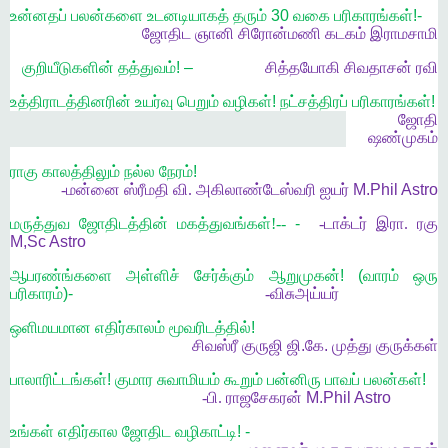
உன்னதப் பலன்களை உடனடியாகத் தரும் 30 வகை பரிகாரங்கள்!-
ஜோதிட
ஞானி சிரோன்மணி கடகம் இராமசாமி
குறியீடுகளின் தத்துவம்! –
சித்தயோகி சிவதாசன் ரவி
உத்திராடத்தினரின் உயர்வு பெறும் வழிகள்! நட்சத்திரப் பரிகாரங்கள்!
ஜோதி
ஷண்முகம்
ராகு காலத்திலும் நல்ல நேரம்!
-
மன்னை
ஸ்ரீமதி
வி
.
அகிலாண்டேஸ்வரி
ஐயர் M.Phil Astro
மருத்துவ
ஜோதிடத்தின்
மகத்துவங்கள்
!--
-
-
டாக்டர்
இரா
.
ரகு
M,Sc Astro
ஆபரண்ங்களை அள்ளிச் சேர்க்கும் ஆறுமுகன்! (வாரம் ஒரு
பரிகாரம்)-
-
விசு
அய்யர்
ஒளிமயமான எதிர்காலம் மூவரிடத்தில்!
சிவஸ்ரீ குருஜி ஜி.கே. முத்து குருக்கள்
பாலாரிட்டங்கள்! குமார சுவாமியம் கூறும் பன்னிரு பாவப் பலன்கள்!
-
பி
.
ராஜசேகரன் M.Phil Astro
உங்கள் எதிர்கால ஜோதிட வழிகாட்டி! -