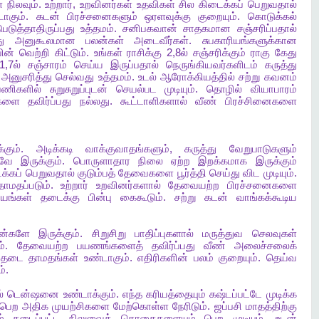
்
நிலவும்
.
உற்றார்
,
உறவினர்கள்
உதவிகள்
சில
கிடைக்கப்
பெறுவதால்
டாகும்
.
கடன்
பிரச்சனைகளும்
ஒரளவுக்கு
குறையும்
.
கொடுக்கல்
ுபடுத்தாதிருப்பது
உத்தமம்
.
சனிபகவான்
சாதகமான
சஞ்சரிப்பதால்
ு
அனுகூலமான
பலன்கள்
அடைவீர்கள்
.
சுபகாரியங்களுக்கான
ின்
வெற்றி
கிட்டும்
.
உங்கள்
ராசிக்கு
2,8
ல்
சஞ்சரிக்கும்
ராகு
கேது
,7
ல்
சஞ்சாரம்
செய்ய
இருப்பதால்
நெருங்கியவர்களிடம்
கருத்து
அனுசரித்து
செல்வது
உத்தமம்
.
உடல்
ஆரோக்கியத்தில்
சற்று
கவனம்
பணிகளில்
சுறுசுறுப்புடன்
செயல்பட
முடியும்
.
தொழில்
வியாபாரம்
களை
தவிர்ப்பது
நல்லது
.
கூட்டாளிகளால்
வீண்
பிரச்சினைகளை
்கும்
.
அடிக்கடி
வாக்குவாதங்களும்
,
கருத்து
வேறுபாடுகளும்
கவே
இருக்கும்
.
பொருளாதார
நிலை
ஏற்ற
இறக்கமாக
இருக்கும்
க்கப்
பெறுவதால்
குடும்பத்
தேவைகளை
பூர்த்தி
செய்து
விட
முடியும்
.
தாமதப்படும்
.
உற்றார்
உறவினர்களால்
தேவையற்ற
பிரச்சனைகளை
ியங்கள்
தடைக்கு
பின்பு
கைகூடும்
.
சற்று
கடன்
வாங்கக்கூடிய
ன்களே
இருக்கும்
.
சிறுசிறு
பாதிப்புகளால்
மருத்துவ
செலவுகள்
ம்
.
தேவையற்ற
பயணங்களைத்
தவிர்ப்பது
வீண்
அலைச்சலைக்
தடை
தாமதங்கள்
உண்டாகும்
.
எதிரிகளின்
பலம்
குறையும்
.
தெய்வ
ம்
.
்
டென்ஷனை
உண்டாக்கும்
.
எந்த
கரியத்தையும்
கஷ்டப்பட்டே
முடிக்க
பெற
அதிக
முயற்சிகளை
மேற்கொள்ள
நேரிடும்
.
ஜப்பசி
மாதத்திற்கு
்
தடைப்பட்ட
நிலுவைத்
தொகைகளையும்
பெற
முடியும்
.
உடன்