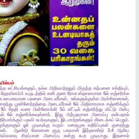
ில்யம்
ந்த
லட்சியங்களும்
,
நல்ல
அறிவாற்றலும்
மிகுந்த
கற்பனை
சக்தியும்
,
ஹேவிளம்பி
வருடத்தில்
சனி
ருண
ரோக
ஸ்தானமான
6
ல்
சஞ்சரிக்க
க
லாபகரமான
பலனை
அடைவீர்கள்
,
உங்களுக்குள்ள
பிரச்சினைகள்
,
றைந்து
முன்னேற்றத்தை
அடைவீர்கள்
6
ல்
அதிசாரமாக
சஞ்சரிக்கும்
9
ம்
தேதி
வரை
பின்னோக்கி
5
ம்
வீட்டில்
சஞ்சரித்து
விட்டு
பின்பு
ல்
6
ல்
சஞ்சரிக்கவுள்ளார்
.
இது
அற்புதமான
அமைப்பு
என்பதால்
ிர்பார்க்கும்
பதவி
உயர்வுகளும்
,
இடமாற்றங்களும்
கிடைக்கப்
பெறும்
.
க்குகளும்
ஓர்
முடிவுக்கு
வரும்
.
மறைமுக
எதிர்ப்புகள்
குறைந்து
கள்
.
ஆண்டு
கோளான
குரு
பகவான்
இந்தாண்டு
3,4
ஆகிய
அவ்வளவு
சிறப்பான
அமைப்பு
என்று
கூற
முடியாது
.
இதனால்