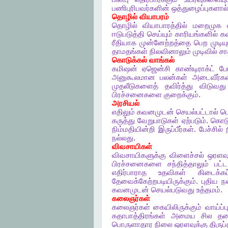
பணிபுரிபவர்களின்
ஒத்துழைப்புகளால
தொழில்
வியாபரம்
தொழில்
வியாபாரத்தில்
மறைமுக
ஈடுபடுத்தி
செய்யும்
காரியங்களில்
க
ரீதியாக
முன்னேற்றத்தை
பெற
முடியு
தாமதங்கள்
நிலவினாலும்
முடிவில்
சா
கொடுக்கல்
வாங்கல்
கமிஷன்
ஏஜென்சி
காண்டிராக்ட்
போ
அனுகூலமான
பலன்கள்
அடைவீர்கள
முதலீடுகளைத்
தவிர்த்து
விடுவது
பிரச்சனைகளை
குறைக்கும்
.
அரசியல்
எதிலும்
கவனமுடன்
செயல்பட்டால்
பெ
கருத்து
வேறுபாடுகள்
ஏற்படும்
.
கொடு
நிம்மதியின்றி
இருப்பீர்கள்
.
பேச்சில்
நல்லது
.
விவசாயிகள்
விவசாயிகளுக்கு
விளைச்சல்
ஒரளவு
பிரச்சனைகளை
சந்தித்தாலும்
பட்ட
எதிர்பாராத
உதவிகள்
கிடைக்கப
தேவைக்கேற்றபடியிருக்கும்
.
புதிய
ந
கவனமுடன்
செயல்படுவது
உத்தமம்
.
கலைஞர்கள்
கலைஞர்கள்
கையிலிருக்கும்
வாய்ப்
கதாபாத்திரங்கள்
அமைய
சில
தட
பொருளாதார
நிலை
ஒரளவுக்கு
திருப்