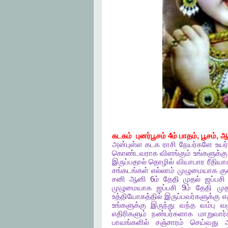
கடகம்
புனர்பூசம்
4
ம்
பாதம்
,
பூசம்
,
ஆய
அன்புள்ள
கடக
ராசி
நேயர்களே
உயர்
கொண்டவராக
விளங்கும்
உங்களுக்கு
இருப்பதால்
தொழில்
வியாபார
ரீதியா
சங்கடங்கள்
எல்லாம்
முழுமையாக
கு
சனி
ஆனி
6
ம்
தேதி
முதல்
ஜப்பசி
முழுமையாக
ஜப்பசி
9
ம்
தேதி
முத
உத்தியோகத்தில்
இருப்பவர்களுக்கு
எத
உங்களுக்கு
இருந்து
வந்த
வம்பு
வழ
எதிரிகளும்
நண்பர்களாக
மாறுவார்
பாவங்களில்
சஞ்சாரம்
செய்வது