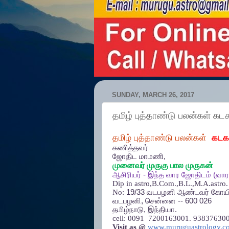
SUNDAY, MARCH 26, 2017
தமிழ் புத்தாண்டு பலன்கள் கடக
தமிழ்
புத்தாண்டு
பலன்கள்
கடக
கணித்தவர்
ஜோதிட
மாமணி
,
முனைவர்
முருகு
பால
முருகன்
ஆசிரியர்
-
இந்த
வார
ஜோதிடம்
(
வார
Dip in astro,B.Com.,B.L.,M.A.astro.
No:
19/33
வடபழனி
ஆண்டவர்
கோயி
வடபழனி
,
சென்னை
-- 600 026
தமிழ்நாடு
,
இந்தியா
.
cell:
0091 7200163001. 938376300
Visit as @
www.muruguastrology.c