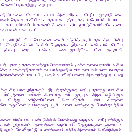
்
வேலைப்பளு
சற்று
குறையும்
.
எதிர்ப்புகளை
வென்று
லாபம்
அடைவீர்கள்
.
பெரிய
முதலீடுகளை
வனம்
தேவை
.
சனியின்
சாதகமான
சஞ்சாரத்தால்
தொழில்
வியாபார
ம்
.
கூட்டாளிகளிடம்
கவனம்
தேவை
.
புதிய
முயற்சிகளில்
சில
தடை
தகப்பலன்
உண்டாகும்
.
ன்றவற்றில்
சில
சோதனைகளைச்
சந்தித்தாலும்
தடைக்கு
பின்பு
்
.
கொடுக்கல்
வாங்கலில்
நெருக்கடி
இருக்கும்
என்பதால்
பெரிய
நல்லது
.
பழைய
கடன்கள்
கடின
முயற்சிக்கு
பின்
வசூலாகி
யர்
,
புகழை
தக்க
வைத்துக்
கொள்ளலாம்
.
மூத்த
தலைவர்களிடம்
சில
த்த
வாக்குறுதிகளைக்
காப்பாற்றுவதில்
சில
தடைகள்
உண்டாவதால்
நிதானத்தைக்
கடைப்பிடிப்பதும்
உடனிருப்பவரை
அனுசரித்து
நடப்பது
க்கு
சிறப்பாக
இருக்கும்
.
நீர்
பற்றாக்குறை
வரப்பு
தகாரறு
என
சில
பாட்டிற்கான
பலனை
அடைந்து
விட
முடியும்
.
அரசு
வழியிலும்
்
பெற்று
மகிழ்ச்சியினை
அடைவீர்கள்
.
பண
வரவுகள்
வீன
கருவிகள்
வாங்குவது
,
பூமி
,
மனை
வாங்குவது
போன்றவற்றில்
புகளை
சிறப்பாக
பயன்படுத்திக்
கொள்வது
உத்தமம்
.
எதிர்பார்க்கும்
ைகள்
இருக்கும்
.
நண்பர்கள்
உதவியால்
நெருக்கடிகள்
குறையும்
.
தி
தரும்
.
வெளிநாட்டு
பயணங்களால்
சற்றே
அலைச்சல்
அதிகரிக்கும்
.