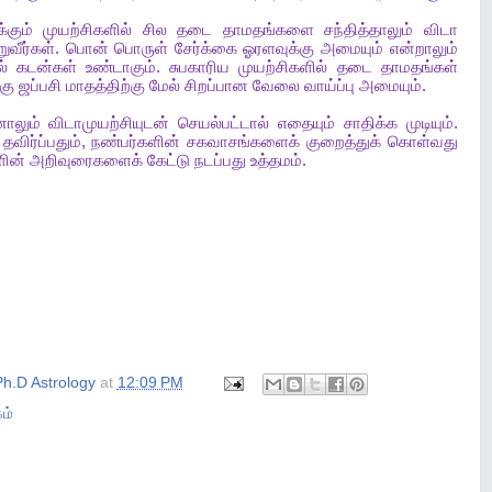
்கும்
முயற்சிகளில்
சில
தடை
தாமதங்களை
சந்தித்தாலும்
விடா
ுவீர்கள்
.
பொன்
பொருள்
சேர்க்கை
ஓரளவுக்கு
அமையும்
என்றாலும்
ல்
கடன்கள்
உண்டாகும்
.
சுபகாரிய
முயற்சிகளில்
தடை
தாமதங்கள்
கு
ஜப்பசி
மாதத்திற்கு
மேல்
சிறப்பான
வேலை
வாய்ப்பு
அமையும்
.
ாலும்
விடாமுயற்சியுடன்
செயல்பட்டால்
எதையும்
சாதிக்க
முடியும்
.
தவிர்ப்பதும்
,
நண்பர்களின்
சகவாசங்களைக்
குறைத்துக்
கொள்வது
ளின்
அறிவுரைகளைக்
கேட்டு
நடப்பது
உத்தமம்
.
h.D Astrology
at
12:09 PM
ம்