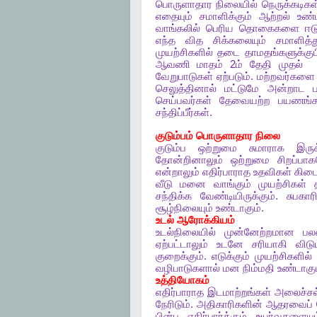
பொருளாதார
நிலையில்
நெருக்கடிகள
எதையும்
சமாளிக்கும்
ஆற்றல்
உண்
வாங்கலில்
பெரிய
தொகைகளை
ஈட
எந்த
வித
சிக்கலையும்
சமாளித்த
முயற்சிகளில்
தடை
தாமதங்களுக்குப
ஆவணி
மாதம்
2
ம்
தேதி
முதல்
1
வேறுபாடுகள்
ஏற்படும்
.
மற்றவர்களை
செலுத்தினால்
மட்டுமே
அன்றாட
செய்பவர்கள்
தேவையற்ற
பயணங்
சந்திப்பீர்கள்
.
குடும்பம்
பொருளாதார
நிலை
குடும்ப
ஒற்றுமை
சுமாராக
இருக
தோன்றினாலும்
ஒற்றுமை
சிறப்பா
என்றாலும்
எதிர்பாராத
உதவிகள்
கிடை
வீடு
மனை
வாங்கும்
முயற்சிகள்
சந்திக்க
வேண்டியிருக்கும்
.
சுபகார
சூழ்நிலையும்
உண்டாகும்
.
உடல்
ஆரோக்கியம்
உடல்நிலையில்
முன்னேற்றமான
பல
ஏற்பட்டாலும்
உடனே
சரியாகி
விடு
குறைக்கும்
.
எடுக்கும்
முயற்சிகளில்
வழிபாடுகளால்
மன
நிம்மதி
உண்டாகு
உத்தியோகம்
எதிர்பாராத
இடமாற்றங்கள்
அலைச்சல
நேரிடும்
.
அதிகாரிகளின்
ஆதரவைப்
பின்பு
எதிர்பார்க்கும்
உயர்வுகளையும