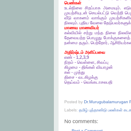
பெண்கள்
உடல்நிலை
சிறப்பாக
அமையும்
.
எடுக
முயற்சியுடன்
செயல்பட்டு
வெற்றி
பெற
வீடு
வாகனம்
வாங்கும்
முயற்சிகளி
நிலவும்
.
புதிய
வேலை
தேடுபவர்களுக்
மாணவ
மாணவியர்
கல்வியில்
சற்று
மந்த
நிலை
நிலவின
தேவையற்ற
பொழுது
போக்குகளைத்
நன்மை
தரும்
.
பெற்றோர்
,
ஆசிரியர்க
அதிர்ஷ்டம்
அளிப்பவை
எண்
- 1,2,3,9
நிறம்
-
வெள்ளை
,
சிவப்பு
கிழமை
-
திங்கள்
வியாழன்
கல்
-
முத்து
திசை
-
வடகிழக்கு
தெய்வம்
-
வெங்கடாசலபதி
Posted by
Dr.Murugubalamurugan P
Labels:
தமிழ் புத்தாண்டு பலன்கள் கடக
No comments:
Post a Comment