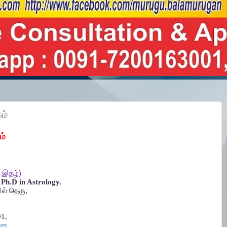
ம்
ம்
இதழ்
)
Ph.D in Astrology.
ல்
தெரு
,
1,
om