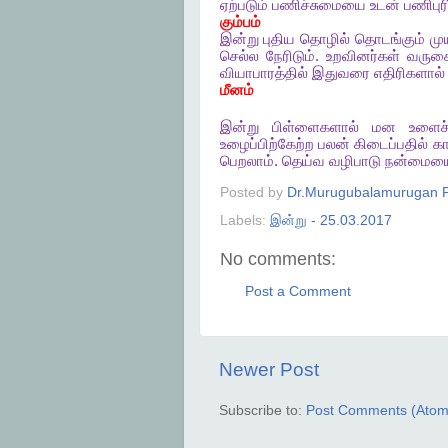
ஏற்படும்
பணிச்சுமையை
உடன்
பணிபுர
கும்பம்
இன்று
புதிய
தொழில்
தொடங்கும்
மு
செல்ல
நேரிடும்
.
உறவினர்கள்
வருக
வியாபாரத்தில்
இதுவரை
எதிரிகளால்
மீனம்
இன்று
பிள்ளைகளால்
மன
உளைச்
உழைப்பிற்கேற்ற
பலன்
கிடைப்பதில்
க
பெறலாம்
.
தெய்வ
வழிபாடு
நன்மைய
Posted by
Dr.Murugubalamurugan P
Labels:
இன்று - 25.03.2017
No comments:
Post a Comment
Newer Post
Subscribe to:
Post Comments (Atom