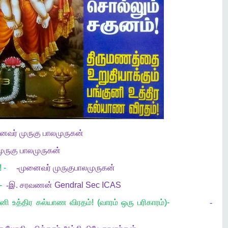
ைவர்
முருகு
பாலமுருகன்
ுருகு
பாலமுருகன்
 -
-
முனைவர்
முருகு
பாலமுருகன்
!-
-
இ
.
சரவணன் Gendral Sec ICAS
்குனி உத்திர கல்யாண விரதம்! (வாரம் ஒரு பரிகாரம்)-
-