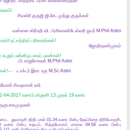
ன ஜோதிட வித்தகர் அம்சி விவேகானந்தன்
கலாம்!
சிவஸ்ரீ குருஜி ஜி.கே. முத்து குருக்கள்
-
மன்னை
ஸ்ரீமதி
வி
.
அகிலாண்டேஸ்வரி
ஐயர் M.Phil Astro
காரம்! நட்சத்திரப் பரிகாரங்கள்!
-
ஜோதிஷண்முகம்
 கூறும் பன்னிரு பாவப் பலன்கள்!
-
பி
.
ராஜசேகரன் M.Phil Astro
கள்
!--
-
-
டாக்டர்
இரா
.
ரகு M,Sc Astro
தயோகி சிவதாசன் ரவி
01-04-2017 வரை) பங்குனி 13 முதல் 19 வரை
ருகு
பாலமுருகன்
ழமை
,
துவாதசி
திதி
பகல்
01.34
வரை
பின்பு
தேய்பிறை
திரியோதசி
,
58
வரை
பின்பு
சதயம்
,
சித்தயோகம்
மாலை
04.58
வரை
பின்பு
ன்
1/2,
சனி
பிரதோஷம்
சிவ
வழிபாடு
உத்தமம்
.