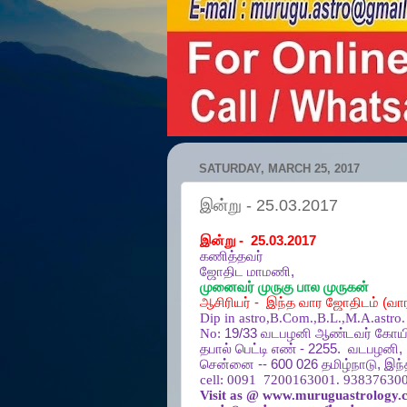
SATURDAY, MARCH 25, 2017
இன்று - 25.03.2017
இன்று
- 25.03.2017
கணித்தவர்
ஜோதிட
மாமணி
,
முனைவர்
முருகு
பால
முருகன்
ஆசிரியர்
-
இந்த
வார
ஜோதிடம்
(
வா
Dip in astro,B.Com.,B.L.,M.A.astro.
No:
19/33
வடபழனி
ஆண்டவர்
கோயி
தபால்
பெட்டி
எண்
- 2255.
வடபழனி
,
சென்னை
-- 600 026
தமிழ்நாடு
,
இந்
cell:
0091 7200163001. 938376300
Visit as @ www.muruguastrology.