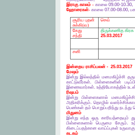
இராகு
காலம் -
காலை
09.00-10.30
ஹோரைகள்-
காலை
07.00-08.00,
பக
சூரிய புதன்
செவ்
சுக்கி(வ)
கேது
திருக்கணித
கிரக
சந்தி
25.03.2017
சனி
இன்றைய
ராசிப்பலன்
- 25.03.2017
மேஷம்
இன்று
இல்லத்தில்
மனமகிழ்ச்சி
தரு
காட்டுவீர்கள்
.
பிள்ளைகளின்
படிப்ப
இணைவார்கள்
.
உத்தியோகத்தில்
உடன
ரிஷபம்
இன்று
பிள்ளைகளால்
மனமகிழ்ச்ச
அதிகரிக்கும்
.
தொழில்
வளர்ச்சிக்கா
பெண்கள்
தம்
பொறுப்பறிந்து
நடந்து
மிதுனம்
இன்று
எந்த
ஒரு
காரியத்தையும்
த
பிள்ளைகளால்
பெருமை
சேரும்
.
உ
கிடைப்பதற்கான
வாய்ப்புகள்
உருவாகு
கடகம்