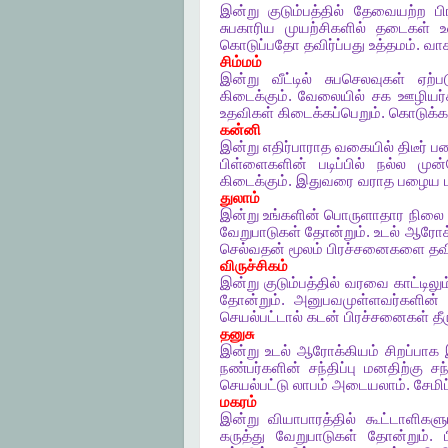
இன்று
குடும்பத்தில்
தேவையற்ற
ப
சுபகாரிய
முயற்சிகளில்
தடைகள்
உ
கொடுப்பதோ
தவிர்ப்பது
உத்தமம்
.
வாக
சிம்மம்
இன்று
வீட்டில்
சுபசெலவுகள்
ஏற்பட
கிடைக்கும்
.
வேலையில்
சக
ஊழியர்
உதவிகள்
கிடைக்கப்பெறும்
.
கொடுக்க
கன்னி
இன்று
எதிர்பாராத
வகையில்
திடீர்
ப
பிள்ளைகளின்
படிப்பில்
நல்ல
முன்
கிடைக்கும்
.
இதுவரை
வராத
பழைய
துலாம்
இன்று
உங்களின்
பொருளாதார
நிலை
வேறுபாடுகள்
தோன்றும்
.
உடல்
ஆரோக்
செல்வதன்
மூலம்
பிரச்சனைகளை
தவ
விருச்சிகம்
இன்று
குடும்பத்தில்
வரவை
காட்டிலும
தோன்றும்
.
அனுபவமுள்ளவர்களின்
செயல்பட்டால்
கடன்
பிரச்சனைகள்
தீ
தனுசு
இன்று
உடல்
ஆரோக்கியம்
சிறப்பாக
நண்பர்களின்
சந்திப்பு
மனதிற்கு
ச
செயல்பட்டு
லாபம்
அடையலாம்
.
சேமிப்
மகரம்
இன்று
வியாபாரத்தில்
கூட்டாளிகளு
கருத்து
வேறுபாடுகள்
தோன்றும்
.