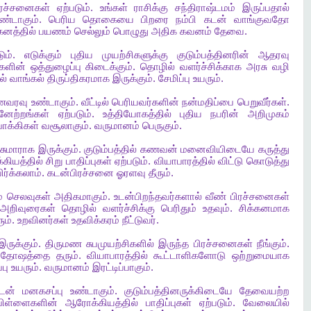
ிரச்சனைகள்
ஏற்படும்
.
உங்கள்
ராசிக்கு
சந்திராஷ்டமம்
இருப்பதால்
ண்டாகும்
.
பெரிய
தொகையை
பிறரை
நம்பி
கடன்
வாங்குவதோ
னத்தில்
பயணம்
செல்லும்
பொழுது
அதிக
கவனம்
தேவை
.
ும்
.
எடுக்கும்
புதிய
முயற்சிகளுக்கு
குடும்பத்தினரின்
ஆதரவு
களின்
ஒத்துழைப்பு
கிடைக்கும்
.
தொழில்
வளர்ச்சிக்காக
அரசு
வழி
ல்
வாங்கல்
திருப்திகரமாக
இருக்கும்
.
சேமிப்பு
உயரும்
.
ணவரவு
உண்டாகும்
.
வீட்டில்
பெரியவர்களின்
நன்மதிப்பை
பெறுவீர்கள்
.
னேற்றங்கள்
ஏற்படும்
.
உத்தியோகத்தில்
புதிய
நபரின்
அறிமுகம்
பாக்கிகள்
வசூலாகும்
.
வருமானம்
பெருகும்
.
சுமாராக
இருக்கும்
.
குடும்பத்தில்
கணவன்
மனைவியிடையே
கருத்து
கியத்தில்
சிறு
பாதிப்புகள்
ஏற்படும்
.
வியாபாரத்தில்
விட்டு
கொடுத்து
ிர்க்கலாம்
.
கடன்பிரச்சனை
ஓரளவு
தீரும்
.
்
செலவுகள்
அதிகமாகும்
.
உடன்பிறந்தவர்களால்
வீண்
பிரச்சனைகள்
அறிவுரைகள்
தொழில்
வளர்ச்சிக்கு
பெரிதும்
உதவும்
.
சிக்கனமாக
ரும்
.
உறவினர்கள்
உதவிக்கரம்
நீட்டுவர்
.
இருக்கும்
.
திருமண
சுபமுயற்சிகளில்
இருந்த
பிரச்சனைகள்
நீங்கும்
.
ந்தோஷத்தை
தரும்
.
வியாபாரத்தில்
கூட்டாளிகளோடு
ஒற்றுமையாக
பு
உயரும்
.
வருமானம்
இரட்டிப்பாகும்
.
டன்
மனகசப்பு
உண்டாகும்
.
குடும்பத்தினருக்கிடையே
தேவையற்ற
பிள்ளைகளின்
ஆரோக்கியத்தில்
பாதிப்புகள்
ஏற்படும்
.
வேலையில்