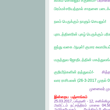
காகம் சொல்லும் சகுணம்!-
பிரசன்
பிரம்மச்சரியத்தால் சாதனை படைக்
நலம் பெருக்கும் நாளும் செயலும்!
புராடத்தினரின் புகழ் பெருக்கும் பரி
ஐந்து வகை ஆயுள்! குமார சுவாமியம்
மருத்துவ
ஜோதிடத்தின்
மகத்துவங்
குறியீடுகளின் தத்துவம்!-
சித்
வார ராசிபலன் (26-3-2017 முதல் 
முனைவர்
மு
இன்றைய
பஞ்சாங்கம்
25.03.2017,
பங்குனி
- 12,
சனிக்கி
அவிட்டம்
நட்சத்திரம்
மாலை
04.
அமிர்தயோகம்
,
நேத்திரம்
0,
ஜீவ