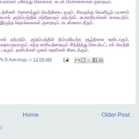
ிபவர்கள்
பகிர்ந்து
கொள்வர்
.
கடன்
பிரச்சனைகள்
குறையும்
.
யற்சிகள்
அனைத்தும்
வெற்றியை
தரும்
.
சிலருக்கு
வெளியூர்
பயணம்
ையால்
குடும்பத்தில்
சந்தோஷம்
ஏற்படும்
.
சுபகாரியங்கள்
கைகூடும்
.
இருந்த
தொல்லைகள்
குறையும்
.
கடன்சுமை
தீரும்
.
சல்
ஏற்படும்
.
குடும்பத்தில்
நிம்மதியற்ற
சூழ்நிலை
உண்டாகும்
.
ாலதாமதமாகும்
.
எந்த
காரியத்தையும்
சிந்தித்து
செயல்பட்டால்
வெற்றி
ை
தரும்
.
நண்பர்கள்
மூலம்
உதவிகள்
கிடைக்கும்
.
h.D Astrology
at
12:00 AM
Home
Older Post
)