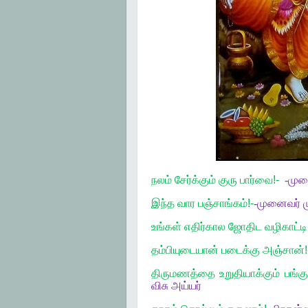
நலம் சேர்க்கும் குரு பார்வை!-
-
முன
இந்த வார பஞ்சாங்கம்!-
-
முனைவர்
ம
உங்கள் எதிர்கால ஜோதிட வழிகாட்டி!
தம்பியுடையான் படைக்கு அஞ்சான்
திருமணத்தை உறுதியாக்கும் பங
விசு
அய்யர்