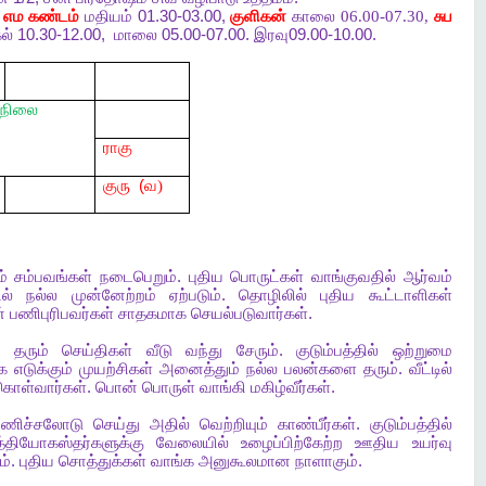
,
எம
கண்டம்
மதியம்
01.30-03.00,
குளிகன்
காலை 06.00-07.30,
சுப
ல்
10.30-12.00,
மாலை
05.00-07.00.
இரவு
09.00-10.00.
நிலை
ராகு
குரு
(
வ)
ம்
சம்பவங்கள்
நடைபெறும்
.
புதிய
பொருட்கள்
வாங்குவதில்
ஆர்வம்
ில்
நல்ல
முன்னேற்றம்
ஏற்படும்
.
தொழிலில்
புதிய
கூட்டாளிகள்
்
பணிபுரிபவர்கள்
சாதகமாக
செயல்படுவார்கள்
.
ி
தரும்
செய்திகள்
வீடு
வந்து
சேரும்
.
குடும்பத்தில்
ஒற்றுமை
க
எடுக்கும்
முயற்சிகள்
அனைத்தும்
நல்ல
பலன்களை
தரும்
.
வீட்டில்
கொள்வார்கள்
.
பொன்
பொருள்
வாங்கி
மகிழ்வீர்கள்
.
ுணிச்சலோடு
செய்து
அதில்
வெற்றியும்
காண்பீர்கள்
.
குடும்பத்தில்
த்தியோகஸ்தர்களுக்கு
வேலையில்
உழைப்பிற்கேற்ற
ஊதிய
உயர்வு
ம்
.
புதிய
சொத்துக்கள்
வாங்க
அனுகூலமான
நாளாகும்
.