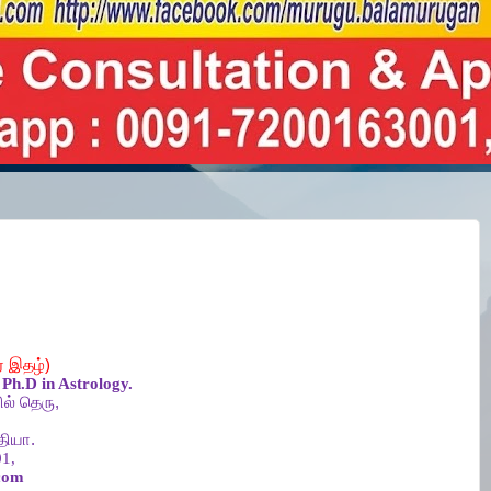
ர
இதழ்
)
Ph.D in Astrology.
ல்
தெரு
,
தியா
.
1,
com