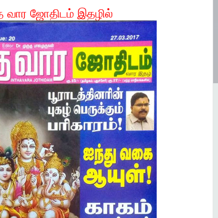
த வார ஜோதிடம் இதழில்