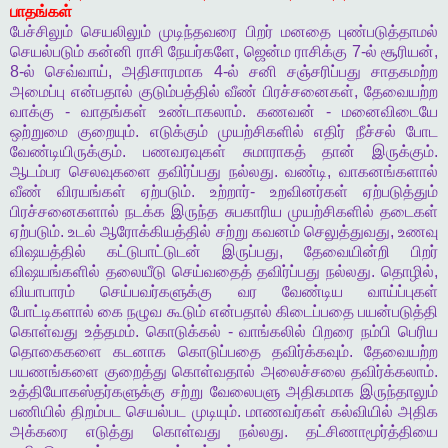
பாதங்கள்
பேச்சிலும்
செயலிலும்
முடிந்தவரை
பிறர்
மனதை
புண்படுத்தாமல்
செயல்படும்
கன்னி
ராசி
நேயர்களே
,
ஜென்ம
ராசிக்கு
7-
ல்
சூரியன்
,
8-
ல்
செவ்வாய்
,
அதிசாரமாக
4-
ல்
சனி
சஞ்சரிப்பது
சாதகமற்ற
அமைப்பு
என்பதால்
குடும்பத்தில்
வீண்
பிரச்சனைகள்
,
தேவையற்ற
வாக்கு
-
வாதங்கள்
உண்டாகலாம்
.
கணவன்
-
மனைவிடையே
ஒற்றுமை
குறையும்
.
எடுக்கும்
முயற்சிகளில்
எதிர்
நீச்சல்
போட
வேண்டியிருக்கும்
.
பணவரவுகள்
சுமாராகத்
தான்
இருக்கும்
.
ஆடம்பர
செலவுகளை
தவிர்ப்பது
நல்லது
.
வண்டி
,
வாகனங்களால்
வீண்
விரயங்கள்
ஏற்படும்
.
உற்றார்
-
உறவினர்கள்
ஏற்படுத்தும்
பிரச்சனைகளால்
நடக்க
இருந்த
சுபகாரிய
முயற்சிகளில்
தடைகள்
ஏற்படும்
.
உடல்
ஆரோக்கியத்தில்
சற்று
கவனம்
செலுத்துவது
,
உணவு
விஷயத்தில்
கட்டுபாட்டுடன்
இருப்பது
,
தேவையின்றி
பிறர்
விஷயங்களில்
தலையீடு
செய்வதைத்
தவிர்ப்பது
நல்லது
.
தொழில்
,
வியாபாரம்
செய்பவர்களுக்கு
வர
வேண்டிய
வாய்ப்புகள்
போட்டிகளால்
கை
நழுவ
கூடும்
என்பதால்
கிடைப்பதை
பயன்படுத்தி
கொள்வது
உத்தமம்
.
கொடுக்கல்
-
வாங்கலில்
பிறரை
நம்பி
பெரிய
தொகைகளை
கடனாக
கொடுப்பதை
தவிர்க்கவும்
.
தேவையற்ற
பயணங்களை
குறைத்து
கொள்வதால்
அலைச்சலை
தவிர்க்கலாம்
.
உத்தியோகஸ்தர்களுக்கு
சற்று
வேலைபளு
அதிகமாக
இருந்தாலும்
பணியில்
திறம்பட
செயல்பட
முடியும்
.
மாணவர்கள்
கல்வியில்
அதிக
அக்கரை
எடுத்து
கொள்வது
நல்லது
.
தட்சிணாமூர்த்தியை