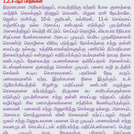
1,2,3-
ஆம்
பாதங்கள்
நிதானமான
அறிவாற்றலும்
,
சமயத்திற்கு
ஏற்றார்
போல
குணத்தை
மாற்றிக்
கொள்ளும்
திறனும்
கொண்ட
மிதுன
ராசி
நேயர்களே
,
ஜென்ம
ராசிக்கு
10-
ல்
சூரியன்
,
சுக்கிரன்
, 11-
ல்
செவ்வாய்
சஞ்சரிப்பது
நல்ல
அமைப்பு
என்பதால்
எடுக்கும்
முயற்சிகள்
அனைத்திலும்
வெற்றி
கிட்டும்
.
செய்யும்
தொழில்
,
வியாபார
ரீதியாக
சிறப்பான
மேன்மைகளை
அடைய
முடியும்
.
பெரிய
முதலீடுகளைக்
கொண்டு
தொழிலை
விரிவு
படுத்தும்
நோக்கத்தை
சற்று
தள்ளி
வைப்பது
நல்லது
.
உத்தியோகஸ்தர்களுக்கு
பணியில்
நிம்மதியான
நிலையிருக்கும்
என்றாலும்
எதிர்பார்க்கும்
உயர்வுகளில்
தாமத
நிலை
உண்டாகும்
.
தேவையற்ற
பயணங்களை
தவிர்ப்பதால்
அலைச்சல்
,
டென்ஷன்களை
குறைத்து
கொள்ள
முடியும்
.
பலரை
வழி
நடத்திச்
செல்லக்
கூடிய
கௌரவமானப்
பதவிகள்
தேடி
வரும்
.
பணவரவுகளில்
ஏற்ற
,
இறக்கமான
நிலை
இருக்கும்
.
உடல்
ஆரோக்கியத்தில்
சிறுசிறு
பாதிப்புகள்
உண்டாகி
மருத்துவ
செலவுகளை
ஏற்படுத்தும்
.
திருமண
சுப
காரியங்களுக்காக
எடுக்கும்
முயற்சிகளை
சற்று
தள்ளி
வைப்பது
உத்தமம்
.
புத்திர
வழியிலும்
சில
மனசஞ்சலங்களை
சந்திக்க
வேண்டியிருக்கும்
.
கணவன்
-
மனைவி
சற்று
அனுசரித்து
செல்வது
நல்லது
.
அசையும்
,
அசையா
சொத்துகளால்
வீண்
செலவுகள்
ஏற்பட்டாலும்
அதன்
மூலம்
சற்று
அனுகூலமான
பலனை
பெற
முடியும்
.
மாணவர்கள்
சற்று
கவனமுடன்
செயல்பட்டால்
எதிர்பார்த்த
மதிப்பெண்களைப்
பெற்று
விட
முடியும்
.
ராகு
,
கேதுவுக்கு
பரிகாரம்
செய்வது