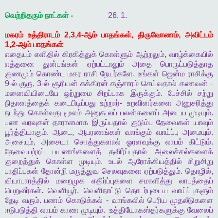
வெற்றிதரும்
நாட்கள்
-
26, 1.
மகரம்
உத்திராடம்
2,3,4-
ஆம்
பாதங்கள்
,
திருவோணம்
,
அவிட்டம்
1,2-
ஆம்
பாதங்கள்
எதையும்
எளிதில்
கிரகித்துக்
கொள்ளும்
ஆற்றலும்
,
வாழ்க்கையில்
எத்தனை
துன்பங்கள்
ஏற்பட்டாலும்
அதை
பொருட்படுத்தாத
குணமும்
கொண்ட
மகர
ராசி
நேயர்களே
,
உங்கள்
ஜென்ம
ராசிக்கு
9-
ல்
குரு
, 3-
ல்
சூரியன்
சுக்கிரன்
சஞ்சாரம்
செய்வதால்
கணவன்
-
மனைவியிடையே
ஒற்றுமை
சிறப்பாக
இருக்கும்
.
பேச்சில்
சற்று
நிதானத்தைக்
கடைபிடிப்பது
உற்றார்
-
உறவினர்களை
அனுசரித்து
நடந்து
கொள்வது
மூலம்
அனுகூலப்
பலன்களைப்
அடைய
முடியும்
.
பண
வரவுகள்
தாராளமாக
இருப்பதால்
குடும்ப
தேவைகள்
யாவும்
பூர்த்தியாகும்
.
ஆடை
,
ஆபரணங்கள்
வாங்கும்
வாய்ப்பு
அமையும்
.
அசையும்
,
அசையா
சொத்துகளால்
ஓரளவுக்கு
லாபம்
கிட்டும்
.
தேவையற்றப்
பயணங்களைத்
தவிர்ப்பதால்
அலைச்சல்களைக்
குறைத்துக்
கொள்ள
முடியும்
.
உடல்
ஆரோக்கியத்தில்
சிறுசிறு
பாதிப்புகள்
தோன்றி
மருத்துவ
செலவுகளை
ஏற்படுத்தும்
.
தொழில்
,
வியாபாரத்தில்
மறைமுக
எதிர்ப்புகளை
சமாளித்து
லாபத்தைப்
பெறுவீர்கள்
.
வெளியூர்
,
வெளிநாட்டு
தொடர்புடைய
வாய்ப்புகளும்
தேடி
வரும்
.
பணம்
கொடுக்கல்
-
வாங்கலில்
பெரிய
முதலீடுகளை
ஈடுபடுத்தி
லாபம்
காண
முடியும்
.
உத்தியோகஸ்தர்களுக்கு
வேலைப்