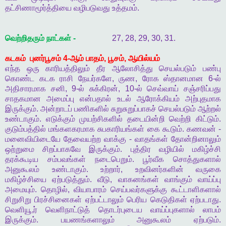
தட்சிணாமூர்த்தியை
வழிபடுவது
உத்தமம்
.
வெற்றிதரும்
நாட்கள்
-
27, 28, 29, 30, 31.
கடகம்
புனர்பூசம்
4-
ஆம்
பாதம்
,
பூசம்
,
ஆயில்யம்
எந்த
ஒரு
காரியத்திலும்
தீர
ஆலோசித்து
செயல்படும்
பண்பு
கொண்ட
கடக
ராசி
நேயர்களே
,
ருண
,
ரோக
ஸ்தானமான
6-
ல்
அதிசாரமாக
சனி
, 9-
ல்
சுக்கிரன்
, 10-
ல்
செவ்வாய்
சஞ்சரிப்பது
சாதகமான
அமைப்பு
என்பதால்
உடல்
ஆரோக்கியம்
அற்புதமாக
இருக்கும்
.
அன்றாடப்
பணிகளில்
சுறுசுறுப்பாகச்
செயல்படும்
ஆற்றல்
உண்டாகும்
.
எடுக்கும்
முயற்சிகளில்
தடையின்றி
வெற்றி
கிட்டும்
.
குடும்பத்தில்
மங்களகரமாக
சுபகாரியங்கள்
கை
கூடும்
.
கணவன்
-
மனைவியிடையே
தேவையற்ற
வாக்கு
-
வாதங்கள்
தோன்றினாலும்
ஒற்றுமை
சிறப்பாகவே
இருக்கும்
.
புத்திர
வழியில்
மகிழ்ச்சி
தரக்கூடிய
சம்பவங்கள்
நடைபெறும்
.
பூர்வீக
சொத்துகளால்
அனுகூலம்
உண்டாகும்
.
உற்றார்
,
உறவினர்களின்
வருகை
மகிழ்ச்சியை
ஏற்படுத்தும்
.
வீடு
,
வாகனங்கள்
வாங்கும்
வாய்ப்பு
அமையும்
.
தொழில்
,
வியாபாரம்
செய்பவர்களுக்கு
கூட்டாளிகளால்
சிறுசிறு
பிரச்சினைகள்
ஏற்பட்டாலும்
பெரிய
கெடுதிகள்
ஏற்படாது
.
வெளியூ
,
ர்
வெளிநாட்டுத்
தொடர்புடைய
வாய்ப்புகளால்
லாபம்
இருக்கும்
.
பயணங்களாலும்
அனுகூலம்
ஏற்படும்
.