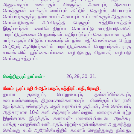
அனுகூலமும்
உண்டாகும்
.
சிலருக்கு
அசையும்
,
அசையா
சொத்துகள்
வாங்கும்
வாய்ப்பும்
கிட்டும்
.
தொழில்
,
வியாபாரம்
செய்பவர்களுக்கு
நல்ல
லாபம்
அமையும்
.
கூட்டாளிகளும்
ஆதரவாக
செயல்படுவதால்
அபிவிருத்தி
பெருகும்
.
உத்தியோகத்தில்
இருப்பவர்கள்
பணயில்
திறம்பட
செயல்பட்டு
உயரதிகாரிகளின்
பாராட்டுதல்களை
பெறுவார்கள்
.
எதிர்பார்க்கும்
கௌரவமான
பதவி
உயர்வுகளும்
கிட்டும்
.
மாணவர்கள்
நல்ல
மதிப்பெண்களை
பெற்று
பெற்றோர்
ஆசிரியர்களின்
பாராட்டுதல்களைப்
பெறுவார்கள்
.
ராகு
காலங்களில்
துர்க்கையம்மனை
வழிபடுவது
,
விநாயகர்
வழிபாடு
செய்வது
உத்தமம்
.
வெற்றிதரும்
நாட்கள்
-
26, 29, 30, 31.
மீனம்
பூரட்டாதி
4-
ஆம்
பாதம்
,
உத்திரட்டாதி
,
ரேவதி
.
தயாள
குணமும்
,
பொறுமையும்
,
தன்னம்பிக்கையும்
,
உடையவர்களாவும்
,
திறமைசாலிகளாகவும்
விளங்கும்
மீன
ராசி
நேயர்களே
,
உங்களுக்கு
ஜென்ம
ராசியில்
சூரியன்
, 2-
ல்
செவ்வாய்
,
அதிசாரமாக
10-
ல்
சனி
சஞ்சாரம்
செய்வதால்
பணவரவுகள்
ஏற்ற
இறக்கமாக
இருக்கும்
.
கணவன்
-
மனைவியிடையே
அடிக்கடி
வாக்கு
-
வாதங்கள்
உண்டாகும்
.
உற்றார்
-
உறவினர்களை
அனுசரித்து
செல்வது
உடல்
ஆரோக்கியத்தில்
கவனம்
செலுத்துவது
நல்லது
.