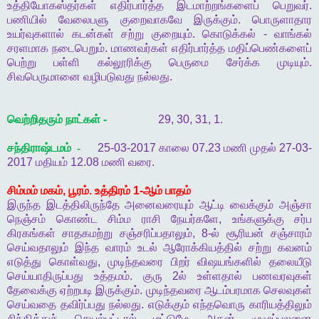
உத்தியோகஸ்தர்கள்
எதிர்பார்த்த
இடமாற்றங்களைப்
பெறுவர்
.
பணியில்
வேலைபளு
குறைவாகவே
இருக்கும்
.
பொருளாதார
உயர்வுகளால்
கடன்கள்
சற்று
குறையும்
.
கொடுக்கல்
-
வாங்கல்
சரளமாக
நடைபெறும்
.
மாணவர்கள்
எதிர்பார்த்த
மதிப்பெண்களைப்
பெற்று
பள்ளி
கல்லூரிக்கு
பெருமை
சேர்க்க
முடியும்
.
சிவபெருமானை
வழிபடுவது
நல்லது
.
வெற்றிதரும்
நாட்கள்
-
29, 30, 31, 1.
சந்திராஷ்டமம் -
25-03-2017
காலை
07.23
மணி
முதல்
27-03-
2017
மதியம்
12.08
மணி
வரை
.
சிம்மம்
மகம்
,
பூரம்
.
உத்திரம்
1-
ஆம்
பாதம்
இருந்த
இடத்திலிருந்தே
அனைவரையும்
ஆட்டி
வைக்கும்
அஞ்சா
நெஞ்சம்
கொண்ட
சிம்ம
ராசி
நேயர்களே
,
உங்களுக்கு
சர்ப
கிரகங்கள்
சாதகமற்று
சஞ்சரிப்பதாலும்
, 8-
ல்
சூரியன்
சஞ்சாரம்
செய்வதாலும்
இந்த
வாரம்
உடல்
ஆரோக்கியத்தில்
சற்று
கவனம்
எடுத்து
கொள்வது
,
முடிந்தவரை
பிறர்
விஷயங்களில்
தலையீடு
செய்யாதிருப்பது
உத்தமம்
.
குரு
2
ல்
உள்ளதால்
பணவரவுகள்
தேவைக்கு
ஏற்றபடி
இருக்கும்
.
முடிந்தவரை
ஆடம்பரமாக
செலவுகள்
செய்வதை
தவிர்ப்பது
நல்லது
.
எடுக்கும்
எந்தவொரு
காரியத்திலும்
சிந்தித்துச்
செயல்பட்டால்
மட்டுமே
அதன்
முழுப்பலனை