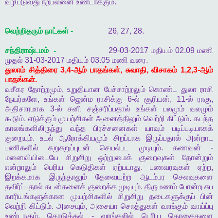
வழிபடுவது
நற்பலனை
உண்டாக்கும்
.
வெற்றிதரும்
நாட்கள்
-
26, 27, 28.
சந்திராஷ்டமம் -
29-03-2017
மதியம்
02.09
மணி
முதல்
31-03-2017
மதியம்
03.05
மணி
வரை
.
துலாம்
சித்திரை
3,4-
ஆம்
பாதங்கள்
,
சுவாதி
,
விசாகம்
1,2,3-
ஆம்
பாதங்கள்
.
வசீகர
தோற்றமும்
,
உறுதியான
பேச்சாற்றலும்
கொண்ட
துலா
ராசி
நேயர்களே
,
உங்கள்
ஜென்ம
ராசிக்கு
6-
ல்
சூரியன்
, 11-
ல்
ராகு
,
அதிசாரமாக
3-
ல்
சனி
சஞ்சரிப்பதால்
உங்கள்
பலமும்
வலமும்
கூடும்
.
எடுக்கும்
முயற்சிகள்
அனைத்திலும்
வெற்றி
கிட்டும்
.
கடந்த
காலங்களிலிருந்து
வந்த
பிரச்சனைகள்
யாவும்
படிப்படியாகக்
குறையும்
.
உடல்
ஆரோக்கியமும்
சிறப்பாக
இருப்பதால்
அன்றாட
பணிகளில்
சுறுசுறுப்புடன்
செயல்பட
முடியும்
.
கணவன்
-
மனைவியிடையே
சிறுசிறு
ஒற்றுமைக்
குறைவுகள்
தோன்றும்
என்றாலும்
பெரிய
கெடுதிகள்
ஏற்படாது
.
பணவரவுகள்
ஏற்ற
,
இறக்கமாக
இருந்தாலும்
தேவையற்ற
ஆடம்பர
செலவுகளை
தவிர்ப்பதால்
கடன்களைக்
குறைக்க
முடியும்
.
திருமணம்
போன்ற
சுப
காரியங்களுக்கான
முயற்சிகளில்
சிறுசிறு
தடைகளுக்குப்
பின்
வெற்றி
கிட்டும்
.
அசையும்
,
அசையா
சொத்துகள்
வாங்கும்
வாய்ப்பு
உண்டாகும்
.
கொடுக்கல்
-
வாங்கலில்
பெரிய
தொகைகளை