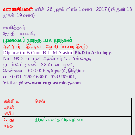
வார
ராசிப்பலன்
மார்ச்
26
முதல்
ஏப்ரல்
1
வரை
2017 (
பங்குனி
13
முதல்
19
வரை
)
கணித்தவர்
ஜோதிட
மாமணி
,
முனைவர்
முருகு
பால
முருகன்
ஆசிரியர்
-
இந்த
வார
ஜோதிடம்
(
வார
இதழ்
)
Dip in astro,B.Com.,B.L.,M.A.astro.
Ph.D in Astrology.
No:
19/33
வடபழனி
ஆண்டவர்
கோயில்
தெரு
,
தபால்
பெட்டி
எண்
- 2255.
வடபழனி
,
சென்னை
-- 600 026
தமிழ்நாடு
,
இந்தியா
.
cell:
0091 7200163001. 9383763001,
Visit as @ www.muruguastrology.com
சுக்கி வ
செவ்
புதன்
சூரிய
கேது
திருக்கணித
கிரக
நிலை
சந்தி