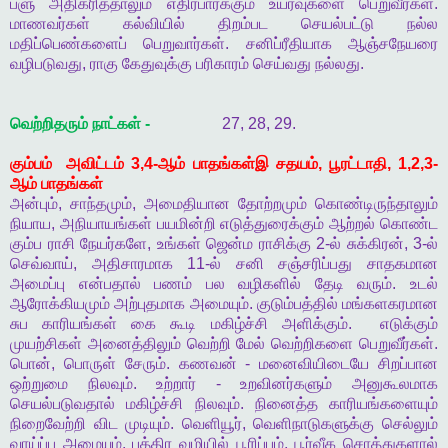
பளு
அதிகரித்தாலும்
எதிர்பார்க்கும்
உயர்வுகளை
பெறுவீர்கள்
.
மாணவர்கள்
கல்வியில்
திறம்பட
செயல்பட்டு
நல்ல
மதிப்பெண்களைப்
பெறுவார்கள்
.
சனிப்ரீதியாக
ஆஞ்சநேயரை
வழிபடுவது
,
ராகு
கேதுவுக்கு
பரிகாரம்
செய்வது
நல்லது
.
வெற்றிதரும்
நாட்கள்
-
27, 28, 29.
கும்பம்
அவிட்டம்
3,4-
ஆம்
பாதங்கள்இ
சதயம்
,
பூரட்டாதி
, 1,2,3-
ஆம்
பாதங்கள்
அன்பும்
,
சாந்தமும்
,
அமைதியான
தோற்றமும்
கொண்டிருந்தாலும்
நியாய
,
அநியாயங்கள்
பயமின்றி
எடுத்துரைக்கும்
ஆற்றல்
கொண்ட
கும்ப
ராசி
நேயர்களே
,
உங்கள்
ஜென்ம
ராசிக்கு
2-
ல்
சுக்கிரன்
, 3-
ல்
செவ்வாய்
,
அதிசாரமாக
11-
ல்
சனி
சஞ்சரிப்பது
சாதகமான
அமைப்பு
என்பதால்
பணம்
பல
வழிகளில்
தேடி
வரும்
.
உடல்
ஆரோக்கியமும்
அற்புதமாக
அமையும்
.
குடும்பத்தில்
மங்களகரமான
சுப
காரியங்கள்
கை
கூடி
மகிழ்ச்சி
அளிக்கும்
.
எடுக்கும்
முயற்சிகள்
அனைத்திலும்
வெற்றி
மேல்
வெற்றிகளை
பெறுவீர்கள்
.
பொன்
,
பொருள்
சேரும்
.
கணவன்
-
மனைவியிடையே
சிறப்பான
ஒற்றுமை
நிலவும்
.
உற்றார்
-
உறவினர்களும்
அனுகூலமாக
செயல்படுவதால்
மகிழ்ச்சி
நிலவும்
.
நினைத்த
காரியங்களையும்
நிறைவேற்றி
விட
முடியும்
.
வெளியூர்
,
வெளிநாடுகளுக்கு
செல்லும்
வாய்ப்பு
அமையும்
.
புத்திர
வழியில்
பூரிப்பும்
,
பூர்வீக
சொத்துகளால்