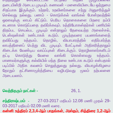
தடையின்றி
அடைய
முடியும்
.
கணவன்
-
மனைவியிடையே
ஒற்றுமை
சிறப்பாக
இருக்கும்
.
உற்றார்
,
உறவினர்களை
சற்று
அனுசரித்துச்
செல்வது
நல்லது
.
பணம்
-
கொடுக்கல்
வாங்கல்
போன்றவற்றில்
ஒரளவுக்கு
லாபம்
கிட்டும்
.
பெரிய
தொகைகளை
பிறரை
நம்பி
கடனாக
கொடுப்பதை
தவிர்க்கவும்
.
உத்தியோகஸ்தர்கள்
பணியில்
திறம்பட
செயல்பட
முடியும்
என்றாலும்
தேவையற்ற
அலைச்சல்
,
டென்ஷன்கள்
உண்டாகக்
கூடும்
.
முடிந்தவரை
பயணங்களைத்
தவிர்ப்பது
உத்தமம்
.
தொழில்
,
வியாபாரத்தில்
எதிர்பார்த்த
லாபத்தினைப்
பெற்று
விட
முடியும்
.
போட்டிகள்
அதிகரித்தாலும்
கிடைக்க
வேண்டிய
வாய்ப்புகள்
கிடைக்கும்
.
தொழிலாளர்களிடம்
தட்டி
கொடுத்து
வேலை
வாங்கி
கொள்ளவது
உத்தமம்
.
மாணவர்களுக்கு
கல்வியில்
மந்த
நிலை
உண்டாக
கூடும்
என்பதால்
படிப்பில்
அதிக
கவனம்
செலுத்துவது
நல்லது
.
வியாழக்கிழமை
தோறும்
தட்சிணாமூர்த்தியை
வழிபடுவது
மூலம்
நற்பலனை
அடையலாம்
.
வெற்றிதரும்
நாட்கள்
-
26, 1.
சந்திராஷ்டமம் -
27-03-2017
மதியம்
12.08
மணி
முதல்
29-
03-2017
மதியம்
02.09
மணி
வரை
.
கன்னி
உத்திரம்
2,3,4-
ஆம்
பாதங்கள்
,
அஸ்தம்
,
சித்திரை
1,2-
ஆம்