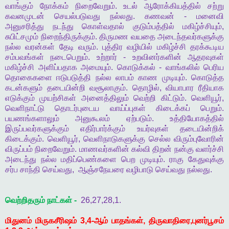
வாங்கும்
நோக்கம்
நிறைவேறும்
.
உடல்
ஆரோக்கியத்தில்
சற்று
கவனமுடன்
செயல்படுவது
நல்லது
.
கணவன்
-
மனைவி
அனுசரித்து
நடந்து
கொள்வதால்
குடும்பத்தில்
மகிழ்ச்சியும்
,
சுபிட்சமும்
நிறைந்திருக்கும்
.
திருமண
வயதை
அடைந்தவர்களுக்கு
நல்ல
வரன்கள்
தேடி
வரும்
.
புத்திர
வழியில்
மகிழ்ச்சி
தரக்கூடிய
சம்பவங்கள்
நடைபெறும்
.
உற்றார்
-
உறவினர்களின்
ஆதரவுகள்
மகிழ்ச்சி
அளிப்பதாக
அமையும்
.
கொடுக்கல்
-
வாங்கலில்
பெரிய
தொகைகளை
ஈடுபடுத்தி
நல்ல
லாபம்
காண
முடியும்
.
கொடுத்த
கடன்களும்
தடையின்றி
வசூலாகும்
.
தொழில்
,
வியாபார
ரீதியாக
எடுக்கும்
முயற்சிகள்
அனைத்திலும்
வெற்றி
கிட்டும்
.
வெளியூர்
,
வெளிநாட்டு
தொடர்புடைய
வாய்ப்புகள்
கிடைக்கப்
பெறும்
.
பயணங்களாலும்
அனுகூலம்
ஏற்படும்
.
உத்தியோகத்தில்
இருப்பவர்களுக்கும்
எதிர்பார்க்கும்
உயர்வுகள்
தடையின்றிக்
கிடைக்கும்
.
வெளியூர்
,
வெளிநாடுகளுக்கு
செல்ல
விரும்புவோரின்
விருப்பம்
நிறைவேறும்
.
மாணவர்களின்
கல்வி
திறன்
நன்கு
வளர்ச்சி
அடைந்து
நல்ல
மதிப்பெண்களை
பெற
முடியும்
.
ராகு
கேதுவுக்கு
சர்ப
சாந்தி
செய்வது
,
ஆஞ்சநேயரை
வழிபாடு
செய்வது
நல்லது
.
வெற்றிதரும்
நாட்கள்
-
26,27,28,1.
மிதுனம்
மிருகசீரிஷம்
3,4-
ஆம்
பாதங்கள்
,
திருவாதிரை
,
புனர்பூசம்