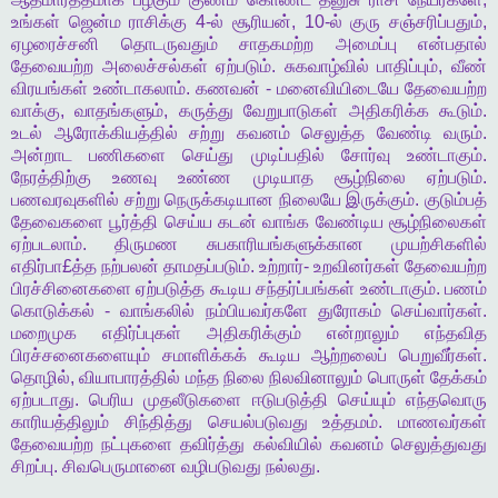
உங்கள்
ஜென்ம
ராசிக்கு
4-
ல்
சூரியன்
, 10-
ல்
குரு
சஞ்சரிப்பதும்
,
ஏழரைச்சனி
தொடருவதும்
சாதகமற்ற
அமைப்பு
என்பதால்
தேவையற்ற
அலைச்சல்கள்
ஏற்படும்
.
சுகவாழ்வில்
பாதிப்பும்
,
வீண்
விரயங்கள்
உண்டாகலாம்
.
கணவன்
-
மனைவியிடையே
தேவையற்ற
வாக்கு
,
வாதங்களும்
,
கருத்து
வேறுபாடுகள்
அதிகரிக்க
கூடும்
.
உடல்
ஆரோக்கியத்தில்
சற்று
கவனம்
செலுத்த
வேண்டி
வரும்
.
அன்றாட
பணிகளை
செய்து
முடிப்பதில்
சோர்வு
உண்டாகும்
.
நேரத்திற்கு
உணவு
உண்ண
முடியாத
சூழ்நிலை
ஏற்படும்
.
பணவரவுகளில்
சற்று
நெருக்கடியான
நிலையே
இருக்கும்
.
குடும்பத்
தேவைகளை
பூர்த்தி
செய்ய
கடன்
வாங்க
வேண்டிய
சூழ்நிலைகள்
ஏற்படலாம்
.
திருமண
சுபகாரியங்களுக்கான
முயற்சிகளில்
எதிர்பா
£
த்த
நற்பலன்
தாமதப்படும்
.
உற்றார்
-
உறவினர்கள்
தேவையற்ற
பிரச்சினைகளை
ஏற்படுத்த
கூடிய
சந்தர்ப்பங்கள்
உண்டாகும்
.
பணம்
கொடுக்கல்
-
வாங்கலில்
நம்பியவர்களே
துரோகம்
செய்வார்கள்
.
மறைமுக
எதிர்ப்புகள்
அதிகரிக்கும்
என்றாலும்
எந்தவித
பிரச்சனைகளையும்
சமாளிக்கக்
கூடிய
ஆற்றலைப்
பெறுவீர்கள்
.
தொழில்
,
வியாபாரத்தில்
மந்த
நிலை
நிலவினாலும்
பொருள்
தேக்கம்
ஏற்படாது
.
பெரிய
முதலீடுகளை
ஈடுபடுத்தி
செய்யும்
எந்தவொரு
காரியத்திலும்
சிந்தித்து
செயல்படுவது
உத்தமம்
.
மாணவர்கள்
தேவையற்ற
நட்புகளை
தவிர்த்து
கல்வியில்
கவனம்
செலுத்துவது
சிறப்பு
.
சிவபெருமானை
வழிபடுவது
நல்லது
.