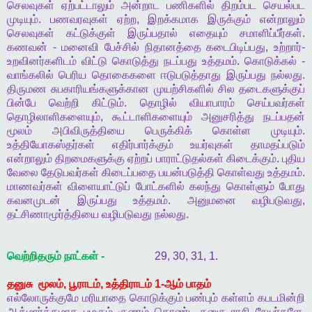
செலவுகள்
ஏற்பட்டாலும்
அன்றாட
பணிகளில்
திறம்பட
செயல்பட
முடியும்
.
பணவரவுகள்
ஏற்ற
,
இறக்கமாக
இருக்கும்
என்றாலும்
செலவுகள்
கட்டுக்குள்
இருப்பதால்
எதையும்
சமாளிப்பீர்கள்
.
கணவன்
-
மனைவி
பேச்சில்
நிதானத்தை
கடைபிடிப்பது
,
உற்றார்
-
உறவினர்களிடம்
விட்டு
கொடுத்து
நடப்பது
உத்தமம்
.
கொடுக்கல்
-
வாங்கலில்
பெரிய
தொகைகளை
ஈடுபடுத்தாது
இருப்பது
நல்லது
.
திருமண
சுபகாரியங்களுக்கான
முயற்சிகளில்
சில
தடைகளுக்குப்
பின்பே
வெற்றி
கிட்டும்
.
தொழில்
வியாபாரம்
செய்பவர்கள்
தொழிலாளிகளையும்
,
கூட்டாளிகளையும்
அனுசரித்து
நடப்பதன்
மூலம்
அபிவிருத்தியை
பெருக்கிக்
கொள்ள
முடியும்
.
உத்தியோகஸ்தர்கள்
எதிர்பார்க்கும்
உயர்வுகள்
தாமதப்படும்
என்றாலும்
திறமைகளுக்கு
ஏற்றப்
பாராட்டுதல்கள்
கிடைக்கும்
.
புதிய
வேலை
தேடுபவர்கள்
கிடைப்பதை
பயன்படுத்தி
கொள்வது
உத்தமம்
.
மாணவர்கள்
விளையாட்டுப்
போட்களில்
கலந்து
கொள்ளும்
போது
கவனமுடன்
இருப்பது
உத்தமம்
.
அனுமனை
வழிபடுவது
,
தட்சிணாமூர்த்தியை
வழிபடுவது
நல்லது
.
வெற்றிதரும்
நாட்கள்
-
29, 30, 31, 1.
தனுசு
மூலம்
,
பூராடம்
,
உத்திராடம்
1-
ஆம்
பாதம்
எல்லோருக்குமே
மரியாதை
கொடுக்கும்
பண்பும்
கள்ளம்
கபடமின்றி
ஆத்மார்த்தமாக
பழகும்
குணம்
கொண்ட
தனுசு
ராசி
நேயர்களே
,