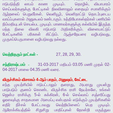
ஈடுபடுத்தி
லாபம்
காண
முடியும்
.
தொழில்
,
வியாபாரம்
செய்பவர்களுக்கு
போட்டிகள்
நிலவினாலும்
எதையும்
சமாளிக்கும்
ஆற்றலைப்
பெறுவீர்கள்
.
வெளியூர்
,
வெளிநாட்டு
தொடர்புடைய
வாய்ப்புகளால்
அனுகூலம்
உண்டாகும்
.
உத்தியோகஸ்தர்கள்
பணியில்
நிம்மதியுடன்
செயல்பட
முடியும்
.
மாணவர்களுக்கு
கல்வியில்
இருந்த
மந்த
நிலை
விலகி
ஈடுபாடு
அதிகரிக்கும்
.
விளையாட்டுப்
போட்டிகளில்
பரிசுகள்
கிட்டும்
.
ஆஞ்சநேயரை
வழிபடுவது
,
முருகப்பெருமானை
வழிபடுவது
நல்லது
.
வெற்றிதரும்
நாட்கள்
-
27, 28, 29, 30.
சந்திராஷ்டமம் -
31-03-2017
மதியம்
03.05
மணி
முதல்
02-
04-2017
மாலை
04.35
மணி
வரை
.
விருச்சிகம்
விசாகம்
4-
ஆம்
பாதம்
,
அனுஷம்
,
கேட்டை
எந்த
முயற்சியில்
ஈடுபட்டாலும்
தளராது
,
அயராது
முயன்று
பாடுபடும்
குணம்
கொண்ட
விருச்சிக
ராசி
நேயர்களே
,
உங்கள்
ஜென்ம
ராசிக்கு
5-
ல்
சுக்கிரன்
, 6-
ல்
செவ்வாய்
சஞ்சரிப்பது
ஓரளவுக்கு
சாதகமான
அமைப்பு
என்பதால்
எடுக்கும்
முயற்சிகளில்
எதிர்
நீச்சல்
போட்டாவது
வெற்றியினைப்
பெற
முடியும்
.
ஆரோக்கியத்தில்
சிறுசிறு
பாதிப்புகள்
தோன்றி
மருத்துவ