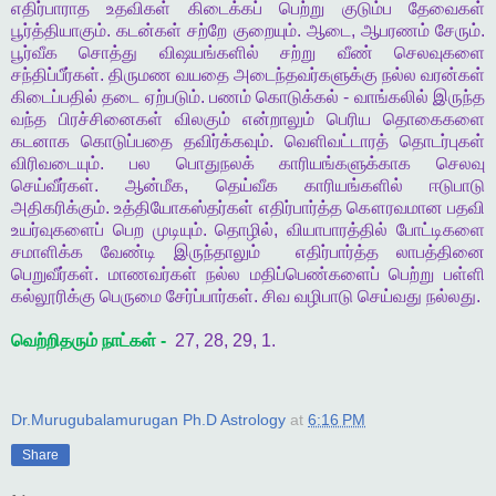
எதிர்பாராத
உதவிகள்
கிடைக்கப்
பெற்று
குடும்ப
தேவைகள்
பூர்த்தியாகும்
.
கடன்கள்
சற்றே
குறையும்
.
ஆடை
,
ஆபரணம்
சேரும்
.
பூர்வீக
சொத்து
விஷயங்களில்
சற்று
வீண்
செலவுகளை
சந்திப்பீர்கள்
.
திருமண
வயதை
அடைந்தவர்களுக்கு
நல்ல
வரன்கள்
கிடைப்பதில்
தடை
ஏற்படும்
.
பணம்
கொடுக்கல்
-
வாங்கலில்
இருந்த
வந்த
பிரச்சினைகள்
விலகும்
என்றாலும்
பெரிய
தொகைகளை
கடனாக
கொடுப்பதை
தவிர்க்கவும்
.
வெளிவட்டாரத்
தொடர்புகள்
விரிவடையும்
.
பல
பொதுநலக்
காரியங்களுக்காக
செலவு
செய்வீர்கள்
.
ஆன்மீக
,
தெய்வீக
காரியங்களில்
ஈடுபாடு
அதிகரிக்கும்
.
உத்தியோகஸ்தர்கள்
எதிர்பார்த்த
கௌரவமான
பதவி
உயர்வுகளைப்
பெற
முடியும்
.
தொழில்
,
வியாபாரத்தில்
போட்டிகளை
சமாளிக்க
வேண்டி
இருந்தாலும்
எதிர்பார்த்த
லாபத்தினை
பெறுவீர்கள்
.
மாணவர்கள்
நல்ல
மதிப்பெண்களைப்
பெற்று
பள்ளி
கல்லூரிக்கு
பெருமை
சேர்ப்பார்கள்
.
சிவ
வழிபாடு
செய்வது
நல்லது
.
வெற்றிதரும்
நாட்கள்
-
27, 28, 29, 1.
Dr.Murugubalamurugan Ph.D Astrology
at
6:16 PM
Share