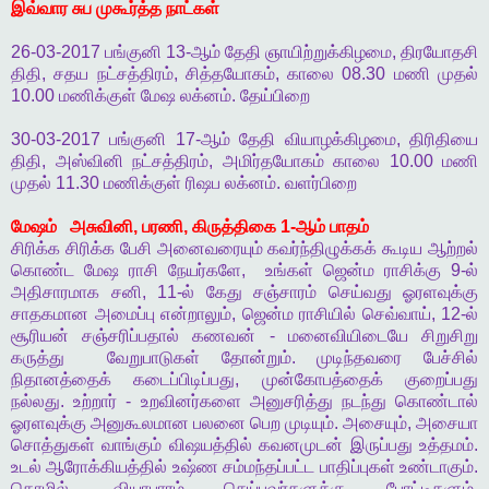
இவ்வார
சுப
முகூர்த்த
நாட்கள்
26-03-2017
பங்குனி
13-
ஆம்
தேதி
ஞாயிற்றுக்கிழமை
,
திரயோதசி
திதி
,
சதய
நட்சத்திரம்
,
சித்தயோகம்
,
காலை
08.30
மணி
முதல்
10.00
மணிக்குள்
மேஷ
லக்னம்
.
தேய்பிறை
30-03-2017
பங்குனி
17-
ஆம்
தேதி
வியாழக்கிழமை
,
திரிதியை
திதி
,
அஸ்வினி
நட்சத்திரம்
,
அமிர்தயோகம்
காலை
10.00
மணி
முதல்
11.30
மணிக்குள்
ரிஷப
லக்னம்
.
வளர்பிறை
மேஷம்
அசுவினி
,
பரணி
,
கிருத்திகை
1-
ஆம்
பாதம்
சிரிக்க
சிரிக்க
பேசி
அனைவரையும்
கவர்ந்திழுக்கக்
கூடிய
ஆற்றல்
கொண்ட
மேஷ
ராசி
நேயர்களே
,
உங்கள்
ஜென்ம
ராசிக்கு
9-
ல்
அதிசாரமாக
சனி
, 11-
ல்
கேது
சஞ்சாரம்
செய்வது
ஓரளவுக்கு
சாதகமான
அமைப்பு
என்றாலும்
,
ஜென்ம
ராசியில்
செவ்வாய்
, 12-
ல்
சூரியன்
சஞ்சரிப்பதால்
கணவன்
-
மனைவியிடையே
சிறுசிறு
கருத்து
வேறுபாடுகள்
தோன்றும்
.
முடிந்தவரை
பேச்சில்
நிதானத்தைக்
கடைப்பிடிப்பது
,
முன்கோபத்தைக்
குறைப்பது
நல்லது
.
உற்றார்
-
உறவினர்களை
அனுசரித்து
நடந்து
கொண்டால்
ஓரளவுக்கு
அனுகூலமான
பலனை
பெற
முடியும்
.
அசையும்
,
அசையா
சொத்துகள்
வாங்கும்
விஷயத்தில்
கவனமுடன்
இருப்பது
உத்தமம்
.
உடல்
ஆரோக்கியத்தில்
உஷ்ண
சம்மந்தப்பட்ட
பாதிப்புகள்
உண்டாகும்
.
தொழில்
,
வியாபாரம்
செய்பவர்களுக்கு
போட்டிகளும்
,