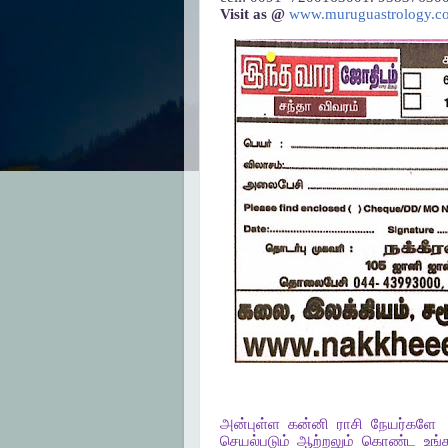
Visit as @
www.muruguastrology.c
அன்புள்ள
கன்னி
ராசி
நேயர்களே
செயல்படும்
ஆற்றலும்
கொண்ட
உங்