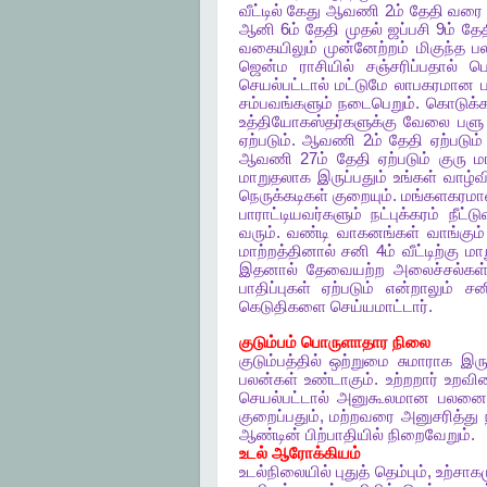
வீட்டில்
கேது
ஆவணி
2
ம்
தேதி
வரை
ஆனி
6
ம்
தேதி
முதல்
ஜப்பசி
9
ம்
தே
வகையிலும்
முன்னேற்றம்
மிகுந்த
ப
ஜென்ம
ராசியில்
சஞ்சரிப்பதால்
ப
செயல்பட்டால்
மட்டுமே
லாபகரமான
சம்பவங்களும்
நடைபெறும்
.
கொடுக்க
உத்தியோகஸ்தர்களுக்கு
வேலை
பளு
ஏற்படும்
.
ஆவணி
2
ம்
தேதி
ஏற்படும்
ஆவணி
27
ம்
தேதி
ஏற்படும்
குரு
ம
மாறுதலாக
இருப்பதும்
உங்கள்
வாழ்வ
நெருக்கடிகள்
குறையும்
.
மங்களகரம
பாராட்டியவர்களும்
நட்புக்கரம்
நீட்ட
வரும்
.
வண்டி
வாகனங்கள்
வாங்கும்
மாற்றத்தினால்
சனி
4
ம்
வீட்டிற்கு
மா
இதனால்
தேவையற்ற
அலைச்சல்கள
பாதிப்புகள்
ஏற்படும்
என்றாலும்
சன
கெடுதிகளை
செய்யமாட்டார்
.
குடும்பம்
பொருளாதார
நிலை
குடும்பத்தில்
ஒற்றுமை
சுமாராக
இரு
பலன்கள்
உண்டாகும்
.
உற்றறார்
உறவின
செயல்பட்டால்
அனுகூலமான
பலனைப
குறைப்பதும்
,
மற்றவரை
அனுசரித்து
ஆண்டின்
பிற்பாதியில்
நிறைவேறும்
.
உடல்
ஆரோக்கியம்
உடல்நிலையில்
புதுத்
தெம்பும்
,
உற்சாகம