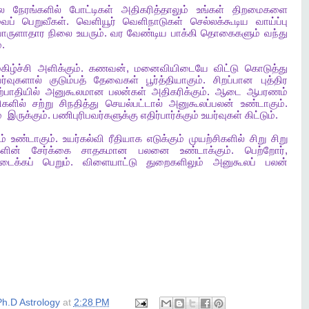
ல
நேரங்களில்
போட்டிகள்
அதிகரித்தாலும்
உங்கள்
திறமைகளை
ைப்
பெறுவீகள்
.
வெளியூர்
வெளிநாடுகள்
செல்லக்கூடிய
வாய்ப்பு
ொருளாதார
நிலை
உயரும்
.
வர
வேண்டிய
பாக்கி
தொகைகளும்
வந்து
்
.
கிழ்ச்சி
அளிக்கும்
.
கணவன்
,
மனைவியிடையே
விட்டு
கொடுத்து
ர்வுகளால்
குடும்பத்
தேவைகள்
பூர்த்தியாகும்
.
சிறப்பான
புத்திர
ற்பாதியில்
அனுகூலமான
பலன்கள்
அதிகரிக்கும்
.
ஆடை
ஆபரணம்
ிகளில்
சற்று
சிநதித்து
செயல்பட்டால்
அனுகூலப்பலன்
உண்டாகும்
.
்
இருக்கும்
.
பணிபுரிபவர்களுக்கு
எதிர்பார்க்கும்
உயர்வுகள்
கிட்டும்
.
ம்
உண்டாகும்
.
உயர்கல்வி
ரீதியாக
எடுக்கும்
முயற்சிகளில்
சிறு
சிறு
களின்
சேர்க்கை
சாதகமான
பலனை
உண்டாக்கும்
.
பெற்றோர்
,
டைக்கப்
பெறும்
.
விளையாட்டு
துறைகளிலும்
அனுகூலப்
பலன்
h.D Astrology
at
2:28 PM