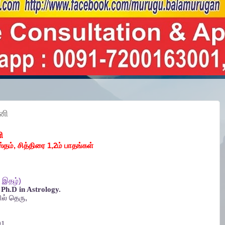
னி
ி
்தம்
,
சித்திரை
1,2
ம்
பாதங்கள்
இதழ்
)
Ph.D in Astrology.
ல்
தெரு
,
1,