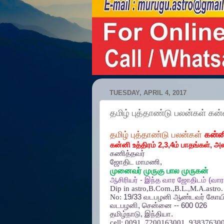
TUESDAY, APRIL 4, 2017
தமிழ் புத்தாண்டு பலன்கள் கன்
கன்ன
தமிழ்
புத்தாண்டு
பலன்கள்
கன்னி
உத்திரம்
2,3,4
ம்
பாதங்கள்
,
அஸ
கணித்தவர்
ஜோதிட
மாமணி
,
முனைவர்
முருகு
பால
முருகன்
ஆசிரியர்
-
இந்த
வார
ஜோதிடம்
(
வார
Dip in astro,B.Com.,B.L.,M.A.astro.
No:
19/33
வடபழனி
ஆண்டவர்
கோயி
வடபழனி
,
சென்னை
-- 600 026
தமிழ்நாடு
,
இந்தியா
.
cell:
0091 7200163001. 938376300