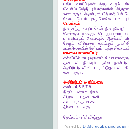
புதிய
வாய்ப்புகள்
தேடி
வரும்
.
சி
வெளிப்படுத்தி
ரசிகர்களின்
ஆதரவ
உண்டாகும்
.
ஆண்டின்
பிற்பாதியில்
ப
சேரும்
.
பெயர்
,
புகழ்
மேன்மையடையும
பெண்கள்
நினைத்த
காரியங்கள்
நிறைவேறி
ம
செல்வது
நல்லது
.
பொருளாதார
உய
பாக்கியமும்
அமையும்
.
ஆண்டின்
பி
சேரும்
.
வீடுமனை
வாங்கும்
முயற்ச
உடல்நிலையில்
சேர்வும்
,
மந்த
நிலையும
மாணவ
மாணவியர்
கல்வியில்
உயர்வுகளும்
மேன்மைகளு
தடைகள்
நிலவும்
.
நல்ல
நண்பர்
ஆசிரியர்களின்
பாராட்டுதல்கள்
கி
உண்டாகும்
.
அதிர்ஷ்டம்
அளிப்பவை
எண்
- 4,5,6,7,8
நிறம்
-
பச்சை
,
நீலம்
கிழமை
-
புதன்
,
சனி
கல்
-
மரகத
பச்சை
திசை
-
வடக்கு
தெய்வம்
-
ஸ்ரீ
விஷ்ணு
Posted by
Dr.Murugubalamurugan P