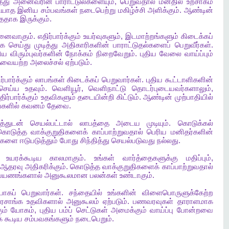
த்து
அனைவரின்
பாராட்டுல்களையும்
,
பெறுவதால்
மனதில்
உற்சாகம்
டியாத
இனிய
சம்பவங்கள்
நடைபெற்று
மகிழ்ச்சி
அளிக்கும்
.
ஆண்டின்
்ததாக
இருக்கும்
.
ினைவாகும்
.
எதிர்பார்க்கும்
உயர்வுகளும்
,
இடமாற்றங்களும்
கிடைக்கப்
ாக
செய்து
முடித்து
அதிகாரிகளின்
பாராட்டுதல்களைப்
பெறுவீர்கள்
.
ிய
விரும்புவர்களின்
நோக்கம்
நிறைவேறும்
.
புதிய
வேலை
வாய்ப்பும்
ேவையற்ற
அலைச்சல்
ஏற்படும்
.
ர்பார்க்கும்
லாபங்கள்
கிடைக்கப்
பெறுவார்கள்
.
புதிய
கூட்டாளிகளின்
செய்ய
உதவும்
.
வெளியூர்
,
வெளிநாட்டு
தொடர்புடையவர்களாலும்
,
திர்பார்க்கும்
உதவிகளும்
தடையின்றி
கிட்டும்
.
ஆண்டின்
முற்பாதியில்
்களில்
கவனம்
தேவை
.
்துடன்
செயல்பட்டால்
லாபத்தை
அடைய
முடியும்
.
கொடுக்கல்
கொடுத்த
வாக்குறுதிகளைக்
காப்பாற்றுவதால்
பெரிய
மனிதர்களின்
களை
ஈடுபடுத்தும்
போது
சிந்தித்து
செயல்படுவது
நல்லது
.
உயரக்கூடிய
காலமாகும்
.
உங்கள்
வார்த்தைகளுக்கு
மதிப்பும்
,
ஆதரவு
அதிகரிக்கும்
.
கொடுத்த
வாக்குறுதிகளைக்
காப்பாற்றுவதால்
பயணங்களால்
அனுகூலமான
பலன்கள்
உண்டாகும்
.
்பாகப்
பெறுவார்கள்
.
சந்தையில்
உங்களின்
விளைபொருளுக்கேற்ற
ரசாங்க
உதவிகளால்
அனுகூலம்
ஏற்படும்
.
பணவரவுகள்
தாராளமாக
ும்
யோகம்
,
புதிய
பம்ப்
செட்டுகள்
அமைக்கும்
வாய்ப்பு
போன்றவை
்
கூடிய
சம்பவகங்களும்
நடைபெறும்
.