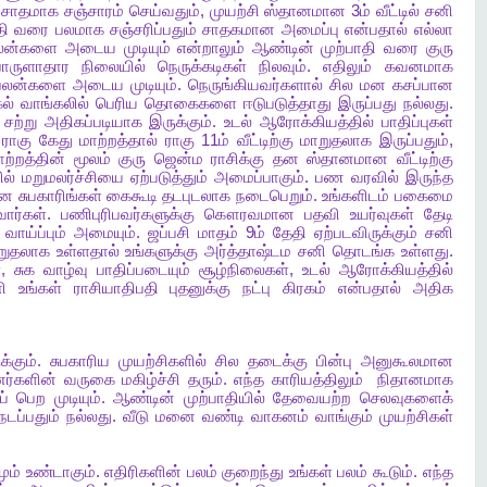
சாதமாக
சஞ்சாரம்
செய்வதும்
,
முயற்சி
ஸ்தானமான
3
ம்
வீட்டில்
சனி
தி
வரை
பலமாக
சஞ்சரிப்பதும்
சாதகமான
அமைப்பு
என்பதால்
எல்லா
லன்களை
அடைய
முடியும்
என்றாலும்
ஆண்டின்
முற்பாதி
வரை
குரு
ொருளாதார
நிலையில்
நெருக்கடிகள்
நிலவும்
.
எதிலும்
கவனமாக
பலன்களை
அடைய
முடியும்
.
நெருங்கியவர்களால்
சில
மன
கசப்பான
ல்
வாங்கலில்
பெரிய
தொகைகளை
ஈடுபடுத்தாது
இருப்பது
நல்லது
.
சற்று
அதிகப்படியாக
இருக்கும்
.
உடல்
ஆரோக்கியத்தில்
பாதிப்புகள்
ராகு
கேது
மாற்றத்தால்
ராகு
11
ம்
வீட்டிற்கு
மாறுதலாக
இருப்பதும்
,
ாற்றத்தின்
மூலம்
குரு
ஜென்ம
ராசிக்கு
தன
ஸ்தானமான
வீட்டிற்கு
ில்
மறுமலர்ச்சியை
ஏற்படுத்தும்
அமைப்பாகும்
.
பண
வரவில்
இருந்த
ான
சுபகாரிங்கள்
கைகூடி
தடபுடலாக
நடைபெறும்
.
உங்களிடம்
பகைமை
ுவார்கள்
.
பணிபுரிபவர்களுக்கு
கௌரவமான
பதவி
உயர்வுகள்
தேடி
வாய்ப்பும்
அமையும்
.
ஜப்பசி
மாதம்
9
ம்
தேதி
ஏற்படவிருக்கும்
சனி
றுதலாக
உள்ளதால்
உங்களுக்கு
அர்த்தாஷ்டம
சனி
தொடங்க
உள்ளது
.
்
,
சுக
வாழ்வு
பாதிப்படையும்
சூழ்நிலைகள்
,
உடல்
ஆரோக்கியத்தில்
ி
உங்கள்
ராசியாதிபதி
புதனுக்கு
நட்பு
கிரகம்
என்பதால்
அதிக
க்கும்
.
சுபகாரிய
முயற்சிகளில்
சில
தடைக்கு
பின்பு
அனுகூலமான
ர்களின்
வருகை
மகிழ்ச்சி
தரும்
.
எந்த
காரியத்திலும்
நிதானமாக
்
பெற
முடியும்
.
ஆண்டின்
முற்பாதியில்
தேவையற்ற
செலவுகளைக்
நடப்பதும்
நல்லது
.
வீடு
மனை
வண்டி
வாகனம்
வாங்கும்
முயற்சிகள்
ும்
உண்டாகும்
.
எதிரிகளின்
பலம்
குறைந்து
உங்கள்
பலம்
கூடும்
.
எந்த