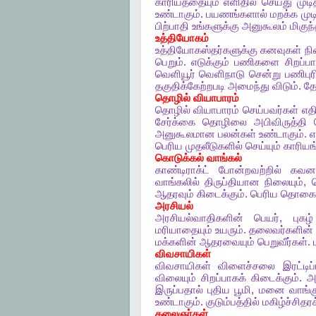
காரியத்தையும்
எளிதில்
செய்து
முடி
உண்டாகும்
.
பயணங்களால்
மறக்க
மு
பிற்பாதி
உங்களுக்கு
அனுகூலம்
மிகுந
உத்தியோகம்
உத்தியோகஸ்தர்களுக்கு
கனவுகள்
ந
பெறும்
.
எடுக்கும்
பணிகளை
சிறப்ப
வெளியூர்
வெளிநாடு
சென்று
பணிபுர
தகுதிக்கேற்றபடி
அமைந்து
விடும்
.
த
தொழில்
வியாபாரம்
தொழில்
வியாபாரம்
செய்பவர்கள்
எதி
சேர்க்கை
தொழிலை
அபிவிருத்தி
அனுகூலமான
பலன்கள்
உண்டாகும்
.
எ
பெரிய
முதலீடுகளில்
செய்யும்
காரியங
கொடுக்கல்
வாங்கல்
காண்டிராக்ட்
போன்றவற்றில்
கவனத
வாங்கலில்
திருப்தியான
நிலையும்
,
ஆதரவும்
கிடைக்கும்
.
பெரிய
தொகை
அரசியல்
அரசியல்வாதிகளின்
பெயர்
,
புகழ்
மரியாதையும்
உயரும்
.
தலைவர்களின்
மக்களின்
ஆதரவையும்
பெறுவீர்கள்
.
விவசாயிகள்
விவசாயிகள்
விளைச்சலை
இரட்டிப
விலையும்
சிறப்பாகக்
கிடைக்கும்
.
அ
இருப்பதால்
புதிய
பூமி
,
மனை
வாங்க
உண்டாகும்
.
குடும்பத்தில்
மகிழ்ச்சிதரக
கலைஞர்கள்