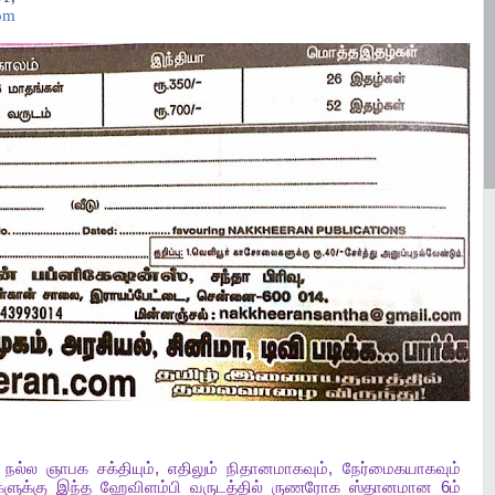
om
நல்ல
ஞாபக
சக்தியும்
,
எதிலும்
நிதானமாகவும்
,
நேர்மைகயாகவும்
களுக்கு
இந்த
ஹேவிளம்பி
வருடத்தில்
ருணரோக
ஸ்தானமான
6
ம்