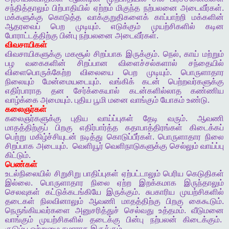
சந்தித்தாலும்
பிற்பாதியில்
ஏற்றம்
மிகுந்த
நற்பலனை
அடைவீர்கள்
.
மக்களுக்கு
கொடுத்த
வாக்குறுதிகளைக்
காப்பாற்றி
மக்களின்
ஆதரவைப்
பெற
முடியும்
.
எடுக்கும்
முயற்சிகளில்
கடின
போராட்டத்திற்கு
பின்பு
நற்பலனை
அடைவீர்கள்
.
விவசாயிகள்
விவசாயிகளுக்கு
மகசூல்
சிறப்பாக
இருக்கும்
.
நெல்
,
காய்
மற்றும்
பழ
வகைகளின்
சிறப்பான
விளைச்சல்களால்
சந்தையில்
விளைபொருக்கேற்ற
விலையை
பெற
முடியும்
.
பொருளாதார
நிலையும்
மேன்மையடையும்
.
வங்கிக்
கடன்
பெற்றவர்களுக்கு
எதிர்பாராத
தன
சேர்க்கையால்
கடன்களில்லாத
கண்ணிய
வாழ்க்கை
அமையும்
.
புதிய
பூமி
மனை
வாங்கும்
யோகம்
உண்டு
.
கலைஞர்கள்
கலைஞர்களுக்கு
புதிய
வாய்ப்புகள்
தேடி
வரும்
.
ஆவணி
மாதத்திற்குப்
பிறகு
எதிர்பார்த்த
கதாபாத்திரங்கள்
கிடைக்கப்
பெற்று
மகிழ்ச்சியுடன்
நடித்து
கொடுப்பீர்கள்
.
பொருளாதார
நிலை
சிறப்பாக
அடையும்
.
வெளியூர்
வெளிநாடுகளுக்கு
செல்லும்
வாய்ப்பு
கிட்டும்
.
பெண்கள்
உடல்நிலையில்
சிறுசிறு
பாதிப்புகள்
ஏற்பட்டாலும்
பெரிய
கெடுதிகள்
இல்லை
.
பொருளாதார
நிலை
ஏற்ற
இறக்கமாக
இருந்தாலும்
செலவுகள்
கட்டுக்கடங்கியே
இருக்கும்
.
சுபகாரிய
முயற்சிகளில்
தடைகள்
நிலவினாலும்
ஆவணி
மாதத்திற்கு
பிறகு
கைகூடும்
.
நெருங்கியவர்களை
அனுசரித்துச்
செல்வது
உத்தமம்
.
வீடுமனை
வாங்கும்
முயற்சிகளில்
தடைக்கு
பின்பு
நற்பலன்
கிடைக்கும்
.
குடும்ப
ஒற்றுமை
சுமாராக
இருக்கும்
.