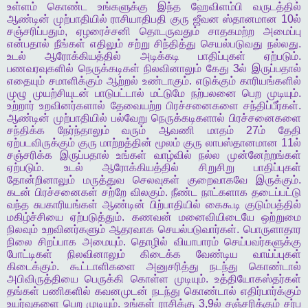
உள்ளம்
கொண்ட
உங்களுக்கு
இந்த
ஹேவிளம்பி
வருடத்தில்
ஆண்டின்
முற்பாதியில்
ராசியாதிபதி
குரு
ஜீவன
ஸ்தானமான
10
ல்
சஞ்சரிப்பதும்
,
ஏழரைச்சனி
தொடருவதும்
சாதகமற்ற
அமைப்பு
என்பதால்
நீங்கள்
எதிலும்
சற்று
சிந்தித்து
செயல்படுவது
நல்லது
.
உடல்
ஆரோக்கியத்தில்
அடிக்கடி
பாதிப்புகள்
ஏற்படும்
.
பணவரவுகளில்
நெருக்கடிகள்
நிலவினாலும்
கேது
3
ல்
இருப்பதால்
எதையும்
சமாளிக்கும்
ஆற்றல்
உண்டாகும்
.
எடுக்கும்
காரியங்களில்
முழு
முயற்சியுடன்
பாடுபட்டால்
மட்டுமே
நற்பலனை
பெற
முடியும்
.
உற்றார்
உறவினர்களால்
தேவையற்ற
பிரச்சனைகளை
சந்திப்பீர்கள்
.
ஆண்டின்
முற்பாதியில்
பல்வேறு
நெருக்கடிகளால்
பிரச்சனைகளை
சந்திக்க
நேர்ந்தாலும்
வரும்
ஆவணி
மாதம்
27
ம்
தேதி
ஏற்படவிருக்கும்
குரு
மாற்றத்தின்
மூலம்
குரு
லாபஸ்தானமான
11
ல்
சஞ்சரிக்க
இருப்பதால்
உங்கள்
வாழ்வில்
நல்ல
முன்னேற்றங்கள்
ஏற்படும்
.
உடல்
ஆரோக்கியத்தில்
சிறுசிறு
பாதிப்புகள்
தோன்றினாலும்
மருத்துவ
செலவுகள்
குறைவாகவே
இருக்கும்
.
கடன்
பிரச்சனைகள்
சற்றே
விலகும்
.
நீண்ட
நாட்களாக
தடைப்பட்டு
வந்த
சுபகாரியங்கள்
ஆண்டின்
பிற்பாதியில்
கைகூடி
குடும்பத்தில்
மகிழ்ச்சியை
ஏற்படுத்தும்
.
கணவன்
மனைவியிடையே
ஒற்றுமை
நிலவும்
உறவினர்களும்
ஆதரவாக
செயல்படுவார்கள்
.
பொருளாதார
நிலை
சிறப்பாக
அமையும்
.
தொழில்
வியாபாரம்
செய்பவர்களுக்கு
போட்டிகள்
நிலவினாலும்
கிடைக்க
வேண்டிய
வாய்ப்புகள்
கிடைக்கும்
.
கூட்டாளிகளை
அனுசரித்து
நடந்து
கொண்டால்
அபிவிருத்தியை
பெருக்கி
கொள்ள
முடியும்
.
உத்தியோகஸ்தர்கள்
தங்கள்
பணிகளில்
கவனமுடன்
நடந்து
கொண்டால்
எதிர்பார்க்கும்
உயர்வுகளை
பெற
முடியும்
.
உங்கள்
ராசிக்கு
3,9
ல்
சஞ்சரிக்கும்
சர்ப