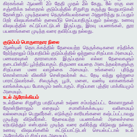
கிரகங்கள்
ஆவணி
2
ம்
தேதி
முதல்
2
ல்
கேது
, 8
ல்
ராகு
என
சஞ்சரிக்க
உள்ளதால்
குடும்பத்தில்
சிறுசிறு
கருத்து
வேறுபாடுகள்
தோன்றும்
.
முடிந்தவரை
நெருங்கியவர்களை
அனுசரித்து
நடப்பதும்
பிறர்
விஷயங்களில்
தலையீடு
செய்யாதிருப்பதும்
நல்லது
.
உணவு
விஷயத்தில்
கட்டுப்பாட்டுடன்
இருப்பது
,
இரவு
பயணங்கள்
,
தூர
பயணங்களை
முடிந்த
வரை
தவிர்ப்பது
நல்லது
.
குடும்பம்
பொருளாதார
நிலை
ஆண்டின்
தொடக்கத்தில்
தேவையற்ற
நெருக்கடிகளை
சந்திக்க
நேர்ந்தாலும்
பிற்பாதியில்
குடும்பத்தில்
ஒற்றுமை
சிறப்பாக
அமையும்
.
பணவரவுகள்
தாராளமாக
இருப்பதால்
எல்லா
தேவைகளும்
தடையின்றிப்
பூர்த்தியாகும்
.
திருமண
வயதை
அடைந்தவர்களுக்கு
சிறப்பான
மண
வாழ்க்கை
அமையும்
.
உங்களைப்
புரிந்து
கொள்ளாமல்
விலகிச்
சென்றவர்கள்
கூட
தேடி
வந்து
ஒற்றுமை
பாராட்டுவார்கள்
.
சிலருக்கு
பூமி
,
மனை
,
வண்டி
வாகனங்கள்
வாங்கக்கூடிய
யோகமும்
உண்டாகும்
.
சிறப்பான
புத்திர
பாக்கியமும்
அமையும்
.
உடல்
ஆரோக்கியம்
உடல்நிலை
சிறுசிறு
பாதிப்புகள்
உஷ்ண
சம்மந்தப்பட்ட
கோளாறுகள்
தோன்றினாலும்
எதையும்
சமாளிக்கக்கூடிய
வலிமையும்
வல்லமையும்
பெறுவீர்கள்
.
எடுக்கும்
காரியங்களை
கஷ்டப்பட்டாவது
முடித்து
விடுவீர்கள்
.
தேவையற்ற
பயணங்கள்
அலைச்சலை
ஏற்படுத்தும்
என்பதால்
முடிந்த
வரை
தவிர்த்து
விடுவது
நல்லது
.
உணவு
விஷயங்களில்
கட்டுப்பாட்டுடன்
செயல்பட்டால்
உடல்
ஆரோக்கியம்
சிறப்பாக
அமையும்
.