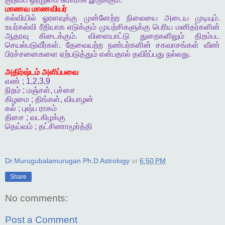
மாணவ
மாணவியர்
கல்வியில்
ஓரளவுக்கு
முன்னேற்ற
நிலையை
அடைய
முடியும்
.
உயர்கல்வி
ரீதியாக
எடுக்கும்
முயற்சிகளுக்கு
பெரிய
மனிதர்களின்
ஆதரவு
கிடைக்கும்
.
விளையாட்டு
துறைகளிலும்
திறம்பட
செயல்படுவீர்கள்
.
தேவையற்ற
நண்பர்களின்
சகவாசங்கள்
வீண்
பிரச்சனைகளை
ஏற்படுத்தும்
என்பதால்
தவிர்ப்பது
நல்லது
.
அதிர்ஷ்டம்
அளிப்பவை
எண்
; 1,2,3,9
நிறம்
;
மஞ்சள்
,
பச்சை
கிழமை
;
திங்கள்
,
வியாழன்
கல்
;
புஷ்ப
ராகம்
திசை
;
வடகிழக்கு
தெய்வம்
;
தட்சிணாமூர்த்தி
Dr.Murugubalamurugan Ph.D Astrology
at
6:50 PM
Share
No comments:
Post a Comment