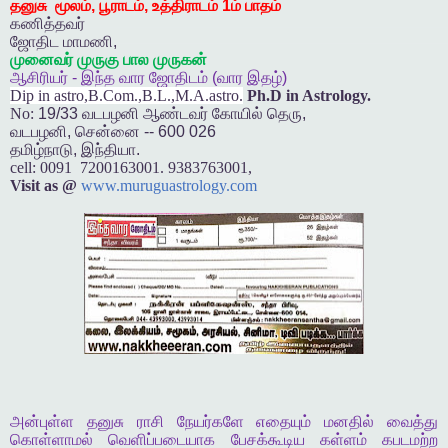
தனுசு
மூலம்
,
பூராடம்
,
உத்திராடம்
1
ம்
பாதம்
கணித்தவர்
ஜோதிட
மாமணி
,
முனைவர்
முருகு
பால
முருகன்
ஆசிரியர்
-
இந்த
வார
ஜோதிடம்
(
வார
இதழ்
)
Dip in astro,B.Com.,B.L.,M.A.astro.
Ph.D in Astrology.
No:
19/33
வடபழனி
ஆண்டவர்
கோயில்
தெரு
,
வடபழனி
,
சென்னை
-- 600 026
தமிழ்நாடு
,
இந்தியா
.
cell:
0091 7200163001. 9383763001,
Visit as @
www.muruguastrology.com
அன்புள்ள
தனுசு
ராசி
நேயர்களே
எதையும்
மனதில்
வைத்து
கொள்ளாமல்
வெளிப்படையாக
பேசக்கூடிய
கள்ளம்
கபடமற்ற