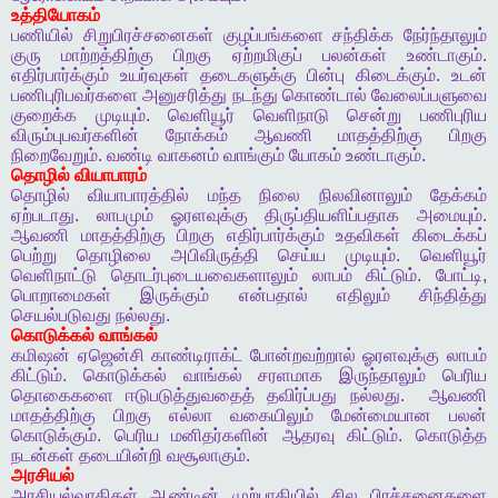
உத்தியோகம்
பணியில்
சிறுபிரச்சனைகள்
குழப்பங்களை
சந்திக்க
நேர்ந்தாலும்
குரு
மாற்றத்திற்கு
பிறகு
ஏற்றமிகுப்
பலன்கள்
உண்டாகும்
.
எதிர்பார்க்கும்
உயர்வுகள்
தடைகளுக்கு
பின்பு
கிடைக்கும்
.
உடன்
பணிபுரிபவர்களை
அனுசரித்து
நடந்து
கொண்டால்
வேலைப்பளுவை
குறைக்க
முடியும்
.
வெளியூர்
வெளிநாடு
சென்று
பணிபுரிய
விரும்புபவர்களின்
நோக்கம்
ஆவணி
மாதத்திற்கு
பிறகு
நிறைவேறும்
.
வண்டி
வாகனம்
வாங்கும்
யோகம்
உண்டாகும்
.
தொழில்
வியாபாரம்
தொழில்
வியாபாரத்தில்
மந்த
நிலை
நிலவினாலும்
தேக்கம்
ஏற்படாது
.
லாபமும்
ஓரளவுக்கு
திருப்தியளிப்பதாக
அமையும்
.
ஆவணி
மாதத்திற்கு
பிறகு
எதிர்பார்க்கும்
உதவிகள்
கிடைக்கப்
பெற்று
தொழிலை
அபிவிருத்தி
செய்ய
முடியும்
.
வெளியூர்
வெளிநாட்டு
தொடர்புடையவைகளாலும்
லாபம்
கிட்டும்
.
போட்டி
,
பொறாமைகள்
இருக்கும்
என்பதால்
எதிலும்
சிந்தித்து
செயல்படுவது
நல்லது
.
கொடுக்கல்
வாங்கல்
கமிஷன்
ஏஜென்சி
காண்டிராக்ட்
போன்றவற்றால்
ஓரளவுக்கு
லாபம்
கிட்டும்
.
கொடுக்கல்
வாங்கல்
சரளமாக
இருந்தாலும்
பெரிய
தொகைகளை
ஈடுபடுத்துவதைத்
தவிர்ப்பது
நல்லது
.
ஆவணி
மாதத்திற்கு
பிறகு
எல்லா
வகையிலும்
மேன்மையான
பலன்
கொடுக்கும்
.
பெரிய
மனிதர்களின்
ஆதரவு
கிட்டும்
.
கொடுத்த
நடன்கள்
தடையின்றி
வசூலாகும்
.
அரசியல்
அரசியல்வாதிகள்
ஆண்டின்
முற்பாதியில்
சில
பிரச்சனைகளை