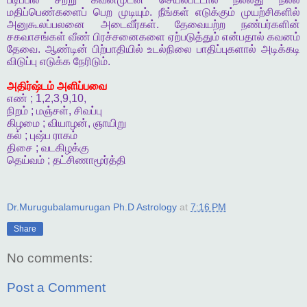
மதிப்பெண்களைப்
பெற
முடியும்
.
நீங்கள்
எடுக்கும்
முயற்சிகளில்
அனுகூலப்பலனை
அடைவீர்கள்
.
தேவையற்ற
நண்பர்களின்
சகவாசங்கள்
வீண்
பிரச்சனைகளை
ஏற்படுத்தும்
என்பதால்
கவனம்
தேவை
.
ஆண்டின்
பிற்பாதியில்
உடல்நிலை
பாதிப்புகளால்
அடிக்கடி
விடுப்பு
எடுக்க
நேரிடும்
.
அதிர்ஷ்டம்
அளிப்பவை
எண்
; 1,2,3,9,10,
நிறம்
;
மஞ்சள்
,
சிவப்பு
கிழமை
;
வியாழன்
,
ஞாயிறு
கல்
;
புஷ்ப
ராகம்
திசை
;
வடகிழக்கு
தெய்வம்
;
தட்சிணாமூர்த்தி
Dr.Murugubalamurugan Ph.D Astrology
at
7:16 PM
Share
No comments:
Post a Comment