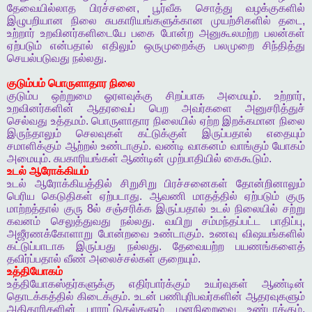
தேவையில்லாத
பிரச்சனை
,
பூர்வீக
சொத்து
வழக்குகளில்
இழுபறியான
நிலை
சுபகாரியங்களுக்கான
முயற்சிகளில்
தடை
,
உற்றார்
உறவினர்களிடையே
பகை
போன்ற
அனுகூலமற்ற
பலன்கள்
ஏற்படும்
என்பதால்
எதிலும்
ஒருமுறைக்கு
பலமுறை
சிந்தித்து
செயல்படுவது
நல்லது
.
குடும்பம்
பொருளாதார
நிலை
குடும்ப
ஒற்றுமை
ஓரளவுக்கு
சிறப்பாக
அமையும்
.
உற்றார்
,
உறவினர்களின்
ஆதரவைப்
பெற
அவர்களை
அனுசரித்துச்
செல்வது
உத்தமம்
.
பொருளாதார
நிலையில்
ஏற்ற
இறக்கமான
நிலை
இருந்தாலும்
செலவுகள்
கட்டுக்குள்
இருப்பதால்
எதையும்
சமாளிக்கும்
ஆற்றல்
உண்டாகும்
.
வண்டி
வாகனம்
வாங்கும்
யோகம்
அமையும்
.
சுபகாரியங்கள்
ஆண்டின்
முற்பாதியில்
கைகூடும்
.
உடல்
ஆரோக்கியம்
உடல்
ஆரோக்கியத்தில்
சிறுசிறு
பிரச்சனைகள்
தோன்றினாலும்
பெரிய
கெடுதிகள்
ஏற்படாது
.
ஆவணி
மாதத்தில்
ஏற்படும்
குரு
மாற்றத்தால்
குரு
8
ல்
சஞ்சரிக்க
இருப்பதால்
உடல்
நிலையில்
சற்று
கவனம்
செலுத்துவது
நல்லது
.
வயிறு
சம்மந்தப்பட்ட
பாதிப்பு
,
அஜீரணக்கோளாறு
போன்றவை
உண்டாகும்
.
உணவு
விஷயங்களில்
கட்டுப்பாடாக
இருப்பது
நல்லது
.
தேவையற்ற
பயணங்களைத்
தவிர்ப்பதால்
வீண்
அலைச்சல்கள்
குறையும்
.
உத்தியோகம்
உத்தியோகஸ்தர்களுக்கு
எதிர்பார்க்கும்
உயர்வுகள்
ஆண்டின்
தொடக்கத்தில்
கிடைக்கும்
.
உடன்
பணிபுரிபவர்களின்
ஆதரவுகளும்
அதிகாரிகளின்
பாராட்டுதல்களும்
மனநிறைவை
உண்டாக்கும்
.