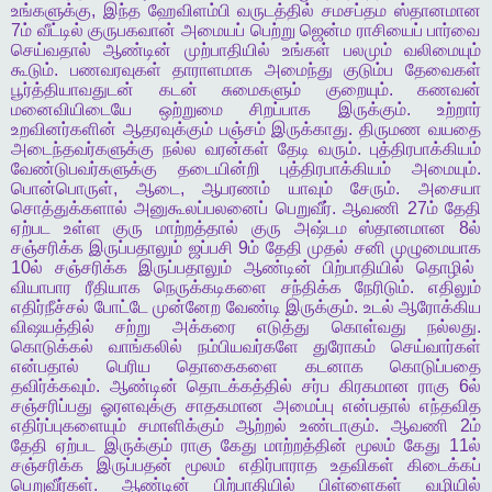
உங்களுக்கு
,
இந்த
ஹேவிளம்பி
வருடத்தில்
சமசப்தம
ஸ்தானமான
7
ம்
வீட்டில்
குருபகவான்
அமையப்
பெற்று
ஜென்ம
ராசியைப்
பார்வை
செய்வதால்
ஆண்டின்
முற்பாதியில்
உங்கள்
பலமும்
வலிமையும்
கூடும்
.
பணவரவுகள்
தாராளமாக
அமைந்து
குடும்ப
தேவைகள்
பூர்த்தியாவதுடன்
கடன்
சுமைகளும்
குறையும்
.
கணவன்
மனைவியிடையே
ஒற்றுமை
சிறப்பாக
இருக்கும்
.
உற்றார்
உறவினர்களின்
ஆதரவுக்கும்
பஞ்சம்
இருக்காது
.
திருமண
வயதை
அடைந்தவர்களுக்கு
நல்ல
வரன்கள்
தேடி
வரும்
.
புத்திரபாக்கியம்
வேண்டுபவர்களுக்கு
தடையின்றி
புத்திரபாக்கியம்
அமையும்
.
பொன்பொருள்
,
ஆடை
,
ஆபரணம்
யாவும்
சேரும்
.
அசையா
சொத்துக்களால்
அனுகூலப்பலனைப்
பெறுவீர்
.
ஆவணி
27
ம்
தேதி
ஏற்பட
உள்ள
குரு
மாற்றத்தால்
குரு
அஷ்டம
ஸ்தானமான
8
ல்
சஞ்சரிக்க
இருப்பதாலும்
ஜப்பசி
9
ம்
தேதி
முதல்
சனி
முழுமையாக
10
ல்
சஞ்சரிக்க
இருப்பதாலும்
ஆண்டின்
பிற்பாதியில்
தொழில்
வியாபார
ரீதியாக
நெருக்கடிகளை
சந்திக்க
நேரிடும்
.
எதிலும்
எதிர்நீச்சல்
போட்டே
முன்னேற
வேண்டி
இருக்கும்
.
உடல்
ஆரோக்கிய
விஷயத்தில்
சற்று
அக்கரை
எடுத்து
கொள்வது
நல்லது
.
கொடுக்கல்
வாங்கலில்
நம்பியவர்களே
துரோகம்
செய்வார்கள்
என்பதால்
பெரிய
தொகைகளை
கடனாக
கொடுப்பதை
தவிர்க்கவும்
.
ஆண்டின்
தொடக்கத்தில்
சர்ப
கிரகமான
ராகு
6
ல்
சஞ்சரிப்பது
ஓரளவுக்கு
சாதகமான
அமைப்பு
என்பதால்
எந்தவித
எதிர்ப்புகளையும்
சமாளிக்கும்
ஆற்றல்
உண்டாகும்
.
ஆவணி
2
ம்
தேதி
ஏற்பட
இருக்கும்
ராகு
கேது
மாற்றத்தின்
மூலம்
கேது
11
ல்
சஞ்சரிக்க
இருப்பதன்
மூலம்
எதிர்பாராத
உதவிகள்
கிடைக்கப்
பெறுவீர்கள்
.
ஆண்டின்
பிற்பாதியில்
பிள்ளைகள்
வழியில்