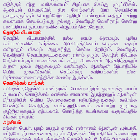
எடுக்கும்
எந்த
பணிகளையும்
சிறப்பாக
செய்து
முடிப்பீர்கள்
.
ஆண்டின்
பிற்பாதியில்
சில
நேரங்களில்
பிறர்
செய்கின்ற
தவறுகளுக்கும்
பொறுப்பேற்க
நேரிடும்
என்பதால்
எதிலும்
சற்று
கவனமாக
செயல்படுவது
நல்லது
.
வெளியூர்
வெளிநாடு
சென்று
பணிபுரிய
விரும்புபவர்களின்
விருப்பம்
நிறைவேறும்
.
தொழில்
வியாபாரம்
தொழில்
வியாபாரத்தில்
நல்ல
லாபம்
அமையும்
.
புதிய
கூட்டாளிகளின்
சேர்க்கை
அபிவிருத்தியைப்
பெருக்க
உதவும்
என்றாலும்
மிகவும்
அனுசரித்து
செல்ல
நேரிடும்
.
வெளியூர்
,
வெளிநாடு
தொடர்புடையவைகள்
ஏற்றம்
தரும்
.
தொழில்
ரீதியாக
மேற்கொள்ளும்
பயணங்களால்
சற்று
அலைச்சல்
அதிகரித்தாலும்
அதன்
மூலம்
அனுகூலமும்
உண்டாகும்
.
ஆண்டின்
பிற்பாதியில்
பெரிய
முதலீடுகளில்
செய்கின்ற
காரியங்களில்
வீண்
பிரச்சனைகளை
சந்திக்க
வேண்டி
இருக்கும்
.
கொடுக்கல்
வாங்கல்
கமிஷன்
ஏஜென்சி
காண்டிராக்ட்
போன்றவற்றில்
ஓரளவுக்கு
லாபம்
அமையும்
.
கொடுக்கல்
வாங்கல்
சரளமாக
இருந்தாலும்
ஆண்டின்
பிற்பாதியில்
பெரிய
தொகைகளை
ஈடுபடுத்துவதைத்
தவிர்க்க
வேண்டும்
.
கொடுத்த
வாக்குறுதிகளைக்
காப்பாற்ற
முடியாத
சூழ்நிலைகளும்
ஏற்படலாம்
.
கொடுத்த
கடன்களை
வசூலப்பதில்
சிக்கல்
ஏற்படும்
.
அரசியல்
உங்கள்
பெயர்
,
புகழ்
உயரும்
காலம்
என்றாலும்
ஆண்டின்
முற்பாதி
மட்டுமே
நற்பலன்களைத்
தரும்
.
ஆண்டின்
பிற்பாதியில்
தேவையற்ற
பிரச்சனைகள்
சங்கடங்களைக்
கொடுக்கும்
.
பேச்சில்
நிதானத்தை