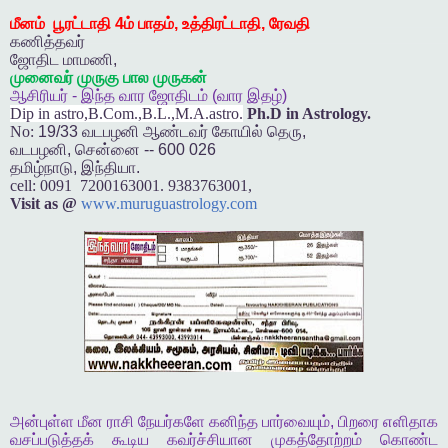
மீனம்
பூரட்டாதி
4
ம்
பாதம்
,
உத்திரட்டாதி
,
ரேவதி
கணித்தவர்
ஜோதிட
மாமணி
,
முனைவர்
முருகு
பால
முருகன்
ஆசிரியர்
-
இந்த
வார
ஜோதிடம்
(
வார
இதழ்
)
Dip in astro,B.Com.,B.L.,M.A.astro.
Ph.D in Astrology.
No:
19/33
வடபழனி
ஆண்டவர்
கோயில்
தெரு
,
வடபழனி
,
சென்னை
-- 600 026
தமிழ்நாடு
,
இந்தியா
.
cell:
0091 7200163001. 9383763001,
Visit as @
www.muruguastrology.com
அன்புள்ள
மீன
ராசி
நேயர்களே
கனிந்த
பார்வையும்
,
பிறரை
எளிதாக
வசப்படுத்தக்
கூடிய
கவர்ச்சியான
முகத்தோற்றம்
கொண்ட