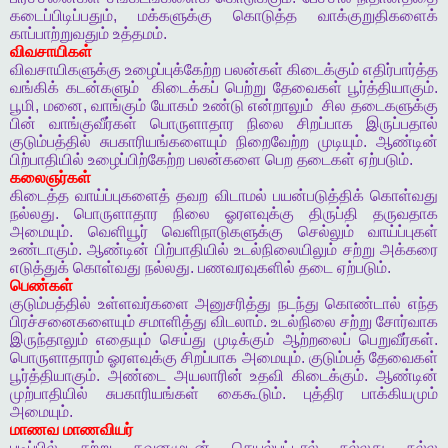
கடைப்பிடிப்பதும்
,
மக்களுக்கு
கொடுத்த
வாக்குறுதிகளைக்
காப்பாற்றுவதும்
உத்தமம்
.
விவசாயிகள்
விவசாயிகளுக்கு
உழைப்புக்கேற்ற
பலன்கள்
கிடைக்கும்
எதிர்பார்த்த
வங்கிக்
கடன்களும்
கிடைக்கப்
பெற்று
தேவைகள்
பூர்த்தியாகும்
.
பூமி
,
மனை
,
வாங்கும்
யோகம்
உண்டு
என்றாலும்
சில
தடைகளுக்கு
பின்
வாங்குவீர்கள்
பொருளாதார
நிலை
சிறப்பாக
இருப்பதால்
குடும்பத்தில்
சுபகாரியங்களையும்
நிறைவேற்ற
முடியும்
.
ஆண்டின்
பிற்பாதியில்
உழைப்பிற்கேற்ற
பலன்களை
பெற
தடைகள்
ஏற்படும்
.
கலைஞர்கள்
கிடைத்த
வாய்ப்புகளைத்
தவற
விடாமல்
பயன்படுத்திக்
கொள்வது
நல்லது
.
பொருளாதார
நிலை
ஓரளவுக்கு
திருப்தி
தருவதாக
அமையும்
.
வெளியூர்
வெளிநாடுகளுக்கு
செல்லும்
வாய்ப்புகள்
உண்டாகும்
.
ஆண்டின்
பிற்பாதியில்
உடல்நிலையிலும்
சற்று
அக்கரை
எடுத்துக்
கொள்வது
நல்லது
.
பணவரவுகளில்
தடை
ஏற்படும்
.
பெண்கள்
குடும்பத்தில்
உள்ளவர்களை
அனுசரித்து
நடந்து
கொண்டால்
எந்த
பிரச்சனைகளையும்
சமாளித்து
விடலாம்
.
உடல்நிலை
சற்று
சோர்வாக
இருந்தாலும்
எதையும்
செய்து
முடிக்கும்
ஆற்றலைப்
பெறுவீர்கள்
.
பொருளாதாரம்
ஓரளவுக்கு
சிறப்பாக
அமையும்
.
குடும்பத்
தேவைகள்
பூர்த்தியாகும்
.
அண்டை
அயலாரின்
உதவி
கிடைக்கும்
.
ஆண்டின்
முற்பாதியில்
சுபகாரியங்கள்
கைகூடும்
.
புத்திர
பாக்கியமும்
அமையும்
.
மாணவ
மாணவியர்
படிப்பில்
சற்று
கவனமுடன்
செயல்பட்டால்
நல்லது
நல்ல