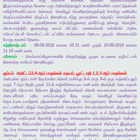
காரியங்களுக்காக
சிறு
தொகை
செலவிட
நேரிடும்
.
உத்தியோகத்தில்
இருப்பவர்களுக்கு
வேலை
பளு
அதிகரித்தாலும்
உயரதிகாரிகளின்
பாராட்டுதல்கள்
மகிழ்ச்சியளிப்பதாக
அமையும்
.
வெளியூர்
வெளிநாடுகளுக்குச்
சென்று
பணிபுரிய
விரும்புபவர்களின்
விருப்பம்
நிறைவேற
சற்று
தாமதநிலை
ஏற்படும்
.
கொடுக்கல்
-
வாங்கலில்
பெரிய
முதலீடுகளை
ஈடுபடுத்துவதை
தவிர்ப்பது
நல்லது
.
தொழில்
,
வியாபாரத்தில்
ஓரளவுக்கு
லாபம்
கிட்டும்
.
மாணவர்கள்
கல்வியில்
அதிக
ஈடுபாட்டுடன்
செயல்பட்டால்
மட்டுமே
உயர்வுகளை
அடைய
முடியும்
.
விளையாடும்
போது
கவனம்
தேவை
.
சந்திராஷ்டமம்
- 08-09-2018
காலை
10.31
மணி
முதல்
10-09-2018
காலை
11.10
மணி
வரை
.
பரிகாரம்
-
செவ்வாய்கிழமைகளில்
விரதமிருந்து
முருக
கடவுளை
வழிபட்டால்
நினைத்த
காரியம்
நிறைவேறும்
.
கும்பம்
அவிட்டம்
3,4-
ஆம்
பாதங்கள்
சதயம்
,
பூரட்டாதி
1,2,3-
ஆம்
பாதங்கள்
அன்புள்ள
கும்ப
ராசி
நேயர்களே
உங்கள்
ராசிக்கு
6-
ல்
ராகு
9-
ல்
குரு
சஞ்சரிப்பதும்
வரும்
7-
ஆம்
தேதி
முதல்
11-
ல்
சஞ்சரிக்ககூடிய
சனி
வக்ர
நிவர்த்தி
அடைவதால்
தொழில்
வியாபார
ரீதியாக
இருந்த
தேக்கங்கள்
விலகி
லாபகரமான
பலன்களை
அடைவீர்கள்
.
புதிய
வாய்ப்புகளும்
தேடி
வரும்
.
வெளியூர்
வெளிநாட்டு
தொடர்புடையவற்றால்
நற்பலன்கள்
கிடைக்கும்
.
பொருளாதார
நிலையும்
உயரும்
.
கூட்டாளிகள்
மற்றும்
தொழிலாளர்கள்
சாதகமாக
செயல்படுவார்கள்
.
திருமண
சுப
காரியங்களுக்கான
முயற்சிகளில்
தாமதப்பலன்
உண்டாகும்
.
உடல்
ஆரோக்கியத்தில்
சிறுசிறு
பாதிப்புகள்
தோன்றி
மருத்துவ
செலவுகளை
ஏற்படுத்தினாலும்
அன்றாட
பணிகளை
சிறப்பாகவே
செய்து
முடிப்பீர்கள்
.
பண
வரவுகள்
சிறப்பாக
இருக்கும்
.
ஆடம்பர
செலவுகளை
குறைத்து
கொள்வதன்
மூலம்
சேமிக்க
முடியும்
.
ஒரு
சிலரின்
அசையும்
அசையா
சொத்துக்கள்
வாங்கும்
எண்ணம்
நிறைவேறுவதற்கான