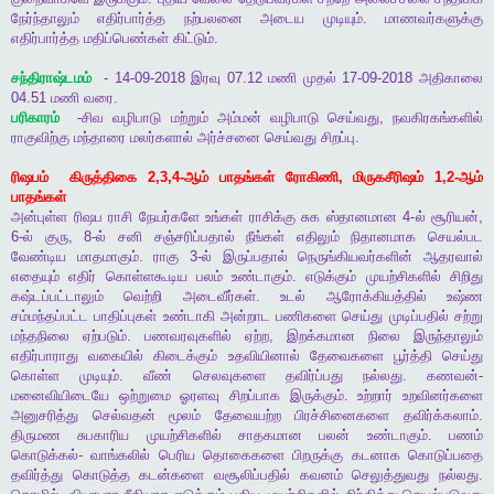
நேர்ந்தாலும்
எதிர்பார்த்த
நற்பலனை
அடைய
முடியும்
.
மாணவர்களுக்கு
எதிர்பார்த்த
மதிப்பெண்கள்
கிட்டும்
.
சந்திராஷ்டமம்
- 14-09-2018
இரவு
07.12
மணி
முதல்
17-09-2018
அதிகாலை
04.51
மணி
வரை
.
பரிகாரம்
-
சிவ
வழிபாடு
மற்றும்
அம்மன்
வழிபாடு
செய்வது
,
நவகிரகங்களில்
ராகுவிற்கு
மந்தாரை
மலர்களால்
அர்ச்சனை
செய்வது
சிறப்பு
.
ரிஷபம்
கிருத்திகை
2,3,4-
ஆம்
பாதங்கள்
ரோகிணி
,
மிருகசீரிஷம்
1,2-
ஆம்
பாதங்கள்
அன்புள்ள
ரிஷப
ராசி
நேயர்களே
உங்கள்
ராசிக்கு
சுக
ஸ்தானமான
4-
ல்
சூரியன்
,
6-
ல்
குரு
, 8-
ல்
சனி
சஞ்சரிப்பதால்
நீங்கள்
எதிலும்
நிதானமாக
செயல்பட
வேண்டிய
மாதமாகும்
.
ராகு
3-
ல்
இருப்பதால்
நெருங்கியவர்களின்
ஆதரவால்
எதையும்
எதிர்
கொள்ளகூடிய
பலம்
உண்டாகும்
.
எடுக்கும்
முயற்சிகளில்
சிறிது
கஷ்டப்பட்டாலும்
வெற்றி
அடைவீர்கள்
.
உடல்
ஆரோக்கியத்தில்
உஷ்ண
சம்மந்தப்பட்ட
பாதிப்புகள்
உண்டாகி
அன்றாட
பணிகளை
செய்து
முடிப்பதில்
சற்று
மந்தநிலை
ஏற்படும்
.
பணவரவுகளில்
ஏற்ற
,
இறக்கமான
நிலை
இருந்தாலும்
எதிர்பாராது
வகையில்
கிடைக்கும்
உதவியினால்
தேவைகளை
பூர்த்தி
செய்து
கொள்ள
முடியும்
.
வீண்
செலவுகளை
தவிர்ப்பது
நல்லது
.
கணவன்
-
மனைவியிடையே
ஒற்றுமை
ஓரளவு
சிறப்பாக
இருக்கும்
.
உற்றார்
உறவினர்களை
அனுசரித்து
செல்வதன்
மூலம்
தேவையற்ற
பிரச்சினைகளை
தவிர்க்கலாம்
.
திருமண
சுபகாரிய
முயற்சிகளில்
சாதகமான
பலன்
உண்டாகும்
.
பணம்
கொடுக்கல்
-
வாங்கலில்
பெரிய
தொகைகளை
பிறருக்கு
கடனாக
கொடுப்பதை
தவிர்த்து
கொடுத்த
கடன்களை
வசூலிப்பதில்
கவனம்
செலுத்துவது
நல்லது
.