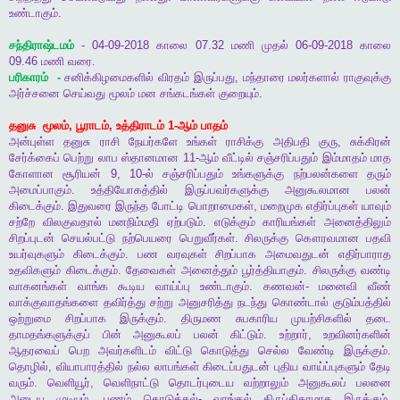
உண்டாகும்
.
சந்திராஷ்டமம்
- 04-09-2018
காலை
07.32
மணி
முதல்
06-09-2018
காலை
09.46
மணி
வரை
.
பரிகாரம்
-
சனிக்கிழமைகளில்
விரதம்
இருப்பது
,
மந்தாரை
மலர்களால்
ராகுவுக்கு
அர்ச்சனை
செய்வது
மூலம்
மன
சங்கடங்கள்
குறையும்
.
தனுசு
மூலம்
,
பூராடம்
,
உத்திராடம்
1-
ஆம்
பாதம்
அன்புள்ள
தனுசு
ராசி
நேயர்களே
உங்கள்
ராசிக்கு
அதிபதி
குரு
,
சுக்கிரன்
சேர்க்கைப்
பெற்று
லாப
ஸ்தானமான
11-
ஆம்
வீட்டில்
சஞ்சரிப்பதும்
இம்மாதம்
மாத
கோளான
சூரியன்
9, 10-
ல்
சஞ்சரிப்பதும்
உங்களுக்கு
நற்பலன்களை
தரும்
அமைப்பாகும்
.
உத்தியோகத்தில்
இருப்பவர்களுக்கு
அனுகூலமான
பலன்
கிடைக்கும்
.
இதுவரை
இருந்த
போட்டி
பொறாமைகள்
,
மறைமுக
எதிர்ப்புகள்
யாவும்
சற்றே
விலகுவதால்
மனநிம்மதி
ஏற்படும்
.
எடுக்கும்
காரியங்கள்
அனைத்திலும்
சிறப்புடன்
செயல்பட்டு
நற்பெயரை
பெறுவீர்கள்
.
சிலருக்கு
கௌரவமான
பதவி
உயர்வுகளும்
கிடைக்கும்
.
பண
வரவுகள்
சிறப்பாக
அமைவதுடன்
எதிர்பாராத
உதவிகளும்
கிடைக்கும்
.
தேவைகள்
அனைத்தும்
பூர்த்தியாகும்
.
சிலருக்கு
வண்டி
வாகனங்கள்
வாங்க
கூடிய
வாய்ப்பு
உண்டாகும்
.
கணவன்
-
மனைவி
வீண்
வாக்குவாதங்களை
தவிர்த்து
சற்று
அனுசரித்து
நடந்து
கொண்டால்
குடும்பத்தில்
ஒற்றுமை
சிறப்பாக
இருக்கும்
.
திருமண
சுபகாரிய
முயற்சிகளில்
தடை
தாமதங்களுக்குப்
பின்
அனுகூலப்
பலன்
கிட்டும்
.
உற்றார்
,
உறவினர்களின்
ஆதரவைப்
பெற
அவர்களிடம்
விட்டு
கொடுத்து
செல்ல
வேண்டி
இருக்கும்
.
தொழில்
,
வியாபாரத்தில்
நல்ல
லாபங்கள்
கிடைப்பதுடன்
புதிய
வாய்ப்புகளும்
தேடி
வரும்
.
வெளியூர்
,
வெளிநாட்டு
தொடர்புடைய
வற்றாலும்
அனுகூலப்
பலனை
அடைய
முடியும்
.
பணம்
கொடுக்கல்
-
வாங்கல்
திருப்திகரமாக
இருக்கும்
.