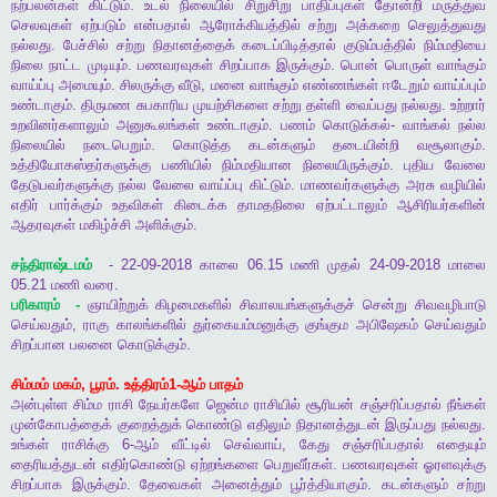
நற்பலன்கள்
கிட்டும்
.
உடல்
நிலையில்
சிறுசிறு
பாதிப்புகள்
தோன்றி
மருத்துவ
செலவுகள்
ஏற்படும்
என்பதால்
ஆரோக்கியத்தில்
சற்று
அக்கறை
செலுத்துவது
நல்லது
.
பேச்சில்
சற்று
நிதானத்தைக்
கடைப்பிடித்தால்
குடும்பத்தில்
நிம்மதியை
நிலை
நாட்ட
முடியும்
.
பணவரவுகள்
சிறப்பாக
இருக்கும்
.
பொன்
பொருள்
வாங்கும்
வாய்ப்பு
அமையும்
.
சிலருக்கு
வீடு
,
மனை
வாங்கும்
எண்ணங்கள்
ஈடேறும்
வாய்ப்பும்
உண்டாகும்
.
திருமண
சுபகாரிய
முயற்சிகளை
சற்று
தள்ளி
வைப்பது
நல்லது
.
உற்றார்
உறவினர்களாலும்
அனுகூலங்கள்
உண்டாகும்
.
பணம்
கொடுக்கல்
-
வாங்கல்
நல்ல
நிலையில்
நடைபெறும்
.
கொடுத்த
கடன்களும்
தடையின்றி
வசூலாகும்
.
உத்தியோகஸ்தர்களுக்கு
பணியில்
நிம்மதியான
நிலையிருக்கும்
.
புதிய
வேலை
தேடுபவர்களுக்கு
நல்ல
வேலை
வாய்ப்பு
கிட்டும்
.
மாணவர்களுக்கு
அரசு
வழியில்
எதிர்
பார்க்கும்
உதவிகள்
கிடைக்க
தாமதநிலை
ஏற்பட்டாலும்
ஆசிரியர்களின்
ஆதரவுகள்
மகிழ்ச்சி
அளிக்கும்
.
சந்திராஷ்டமம்
- 22-09-2018
காலை
06.15
மணி
முதல்
24-09-2018
மாலை
05.21
மணி
வரை
.
பரிகாரம்
-
ஞாயிற்றுக்
கிழமைகளில்
சிவாலயங்களுக்குச்
சென்று
சிவவழிபாடு
செய்வதும்
,
ராகு
காலங்களில்
துர்கையம்மனுக்கு
குங்கும
அபிஷேகம்
செய்வதும்
சிறப்பான
பலனை
கொடுக்கும்
.
சிம்மம்
மகம்
,
பூரம்
.
உத்திரம்
1-
ஆம்
பாதம்
அன்புள்ள
சிம்ம
ராசி
நேயர்களே
ஜென்ம
ராசியில்
சூரியன்
சஞ்சரிப்பதால்
நீங்கள்
முன்கோபத்தைக்
குறைத்துக்
கொண்டு
எதிலும்
நிதானத்துடன்
இருப்பது
நல்லது
.
உங்கள்
ராசிக்கு
6-
ஆம்
வீட்டில்
செவ்வாய்
,
கேது
சஞ்சரிப்பதால்
எதையும்
தைரியத்துடன்
எதிர்கொண்டு
ஏற்றங்களை
பெறுவீர்கள்
.
பணவரவுகள்
ஓரளவுக்கு
சிறப்பாக
இருக்கும்
.
தேவைகள்
அனைத்தும்
பூர்த்தியாகும்
.
கடன்களும்
சற்று