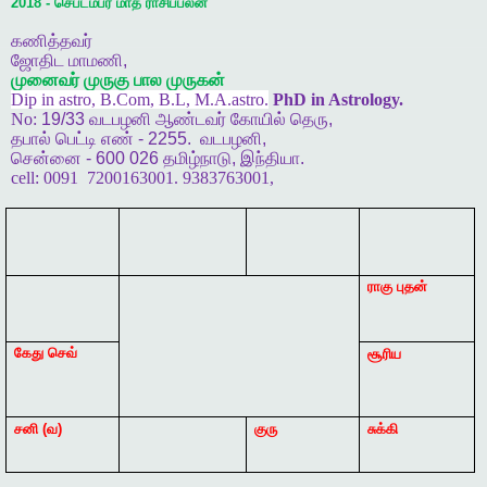
2018 -
செப்டம்பர்
மாத
ராசிப்பலன்
கணித்தவர்
ஜோதிட
மாமணி
,
முனைவர்
முருகு
பால
முருகன்
Dip in astro, B.Com, B.L, M.A.astro.
PhD in Astrology.
No:
19/33
வடபழனி
ஆண்டவர்
கோயில்
தெரு
,
தபால்
பெட்டி
எண்
- 2255.
வடபழனி
,
சென்னை
- 600 026
தமிழ்நாடு
,
இந்தியா
.
cell:
0091
7200163001. 9383763001,
ராகு
புதன்
கேது
செவ்
சூரிய
சனி
(
வ
)
குரு
சுக்கி