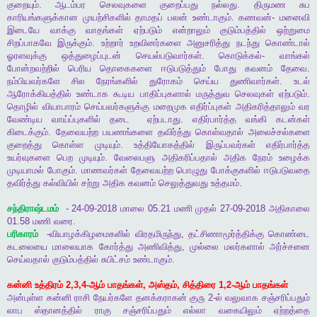
குறையும்
.
ஆடம்பர
செலவுகளை
குறைப்பது
நல்லது
.
திருமண
சுப
காரியங்களுக்கான
முயற்சிகளில்
தாமதப்
பலன்
உண்டாகும்
.
கணவன்
-
மனைவி
இடையே
வாக்கு
வாதங்கள்
ஏற்படும்
என்றாலும்
குடும்பத்தில்
ஒற்றுமை
சிறப்பாகவே
இருக்கும்
.
உற்றார்
உறவினர்களை
அனுசரித்து
நடந்து
கொண்டால்
ஓரளவுக்கு
ஒத்துழைப்புடன்
செயல்படுவார்கள்
.
கொடுக்கல்
-
வாங்கல்
போன்றவற்றில்
பெரிய
தொகைகளை
ஈடுபடுத்தும்
போது
கவனம்
தேவை
.
நம்பியவர்களே
சில
நேரங்களில்
துரோகம்
செய்ய
துணிவார்கள்
.
உடல்
ஆரோக்கியத்தில்
உண்டாக
கூடிய
பாதிப்புகளால்
மருத்துவ
செலவுகள்
ஏற்படும்
.
தொழில்
வியாபாரம்
செய்பவர்களுக்கு
மறைமுக
எதிர்ப்புகள்
அதிகரித்தாலும்
வர
வேண்டிய
வாய்ப்புகளில்
தடை
ஏற்படாது
.
எதிர்பார்த்த
வங்கி
கடன்கள்
கிடைக்கும்
.
தேவையற்ற
பயணங்களை
தவிர்த்து
கொள்வதால்
அலைச்சல்களை
குறைத்து
கொள்ள
முடியும்
.
உத்தியோகத்தில்
இருப்பவர்கள்
எதிர்பார்த்த
உயர்வுகளை
பெற
முடியும்
.
வேலைபளு
அதிகரிப்பதால்
அதிக
நேரம்
உழைக்க
முடியாமல்
போகும்
.
மாணவர்கள்
தேவையற்ற
பொழுது
போக்குகளில்
ஈடுபடுவதை
தவிர்த்து
கல்வியில்
சற்று
அதிக
கவனம்
செலுத்துவது
உத்தமம்
.
சந்திராஷ்டமம்
- 24-09-2018
மாலை
05.21
மணி
முதல்
27-09-2018
அதிகாலை
01.58
மணி
வரை
.
பரிகாரம்
-
வியாழக்கிழமைகளில்
விரதமிருந்து
,
தட்சிணாமூர்த்திக்கு
கொண்டை
கடலையை
மாலையாக
கோர்த்து
அணிவித்து
,
முல்லை
மலர்களால்
அர்ச்சனை
செய்வதால்
குடும்பத்தில்
சுபிட்சம்
உண்டாகும்
.
கன்னி
உத்திரம்
2,3,4-
ஆம்
பாதங்கள்
,
அஸ்தம்
,
சித்திரை
1,2-
ஆம்
பாதங்கள்
அன்புள்ள
கன்னி
ராசி
நேயர்களே
தனக்கராகன்
குரு
2-
ல்
வலுவாக
சஞ்சரிப்பதும்
லாப
ஸ்தானத்தில்
ராகு
சஞ்சரிப்பதும்
எல்லா
வகையிலும்
ஏற்றத்தை