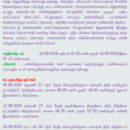
சற்று
அனுசரித்து
செல்வது
நல்லது
.
தொழில்
,
வியாபாரம்
செய்பவர்கள்
பேச்சில்
நிதானத்தை
கடைப்பிடித்து
கூட்டாளிகளையும்
,
தொழிலாளர்களையும்
அனுசரித்து
நடந்து
கொண்டால்
அபிவிருத்தியை
பெருக்கிக்
கொள்ள
முடியும்
.
புதிய
வாய்ப்புகள்
கிடைக்கப்
பெறுவதால்
லாபமும்
அதிகரிக்கும்
.
பயணங்கள்
மேற்கொள்ளும்
வாய்ப்பு
அமையும்
.
உத்தியோகஸ்தர்கள்
தங்கள்
பணிகளில்
திறம்பட
செயல்பட்டு
அனைவரின்
பாராட்டுதல்களை
பெறுவார்கள்
.
நிலுவையில்
இருந்த
சம்பளத்
தொகைகள்
கைக்கு
கிடைக்கும்
.
புதிய
வேலை
தேடுபவர்களுக்கு
நல்ல
வேலை
வாய்ப்பு
அமையும்
.
மாணவர்கள்
நல்ல
மதிப்பெண்களை
பெற்று
பள்ளி
கல்லூரிக்கு
பெருமை
சேர்ப்பார்கள்
.
சந்திராஷ்டமம்
- 12-09-2018
மதியம்
01.30
மணி
முதல்
14-09-2018
இரவு
07.12
மணி
வரை
.
பரிகாரம்
-
சனிக்கிழமைகளில்
சனி
பகவானை
வழிபடுவதும்
,
சனிக்கவசம்
படிப்பதும்
,
உடல்
ஊனமுற்றவர்களுக்கு
உதவுவதும்
நல்லது
.
சுப
முகூர்த்த
நாட்கள்
06.09.2018
ஆவணி
21
ஆம்
தேதி
வியாழக்கிழமை
ஏகாதசி
திதி
புனர்பூசம்
நட்சத்திரம்
அமிர்தயோகம்
காலை
09.00
மணி
முதல்
10.00
மணிக்குள்
துலாம்
இலக்கினம்
.
தேய்பிறை
12.09.2018
ஆவணி
27
ஆம்
தேதி
புதன்கிழமை
திருதியை
திதி
சித்திரை
நட்சத்திரம்
சித்தயோகம்
காலை
06.30
மணி
முதல்
07.30
மணிக்குள்
கன்னி
இலக்கினம்
.
வளர்பிறை
20.09.2018
புரட்டாசி
04
ஆம்
தேதி
வியாழக்கிழமை
ஏகாதசி
திதி
உத்திராடம்