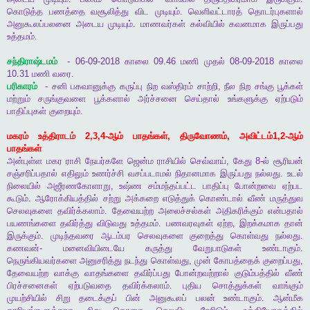
கொடுத்த
பணத்தை
வசூலித்து
விட
முடியும்
.
வெளிவட்டாரத்
தொடர்புகளால்
அனுகூலப்பலனை
அடைய
முடியும்
.
மாணவர்கள்
கல்வியில்
கவனமாக
இருப்பது
உத்தமம்
.
சந்திராஷ்டமம்
- 06-09-2018
காலை
09.46
மணி
முதல்
08-09-2018
காலை
10.31
மணி
வரை
.
பரிகாரம்
-
சனி
பகவானுக்கு
கருப்பு
நிற
வஸ்திரம்
சாற்றி
,
நீல
நிற
சங்கு
பூக்கள்
மற்றும்
சருங்குவளை
பூக்களால்
அர்ச்சனை
செய்தால்
உங்களுக்கு
ஏற்படும்
பாதிப்புகள்
குறையும்
.
மகரம்
உத்திராடம்
2,3,4-
ஆம்
பாதங்கள்
,
திருவோணம்
,
அவிட்டம்
1,2-
ஆம்
பாதங்கள்
அன்புள்ள
மகர
ராசி
நேயர்களே
ஜென்ம
ராசியில்
செவ்வாய்
,
கேது
8-
ல்
சூரியன்
சஞ்சரிப்பதால்
எதிலும்
உணர்ச்சி
வசப்படாமல்
நிதானமாக
இருப்பது
நல்லது
.
உடல்
நிலையில்
அஜீரணகோளாறு
,
உஷ்ண
சம்மந்தப்பட்ட
பாதிப்பு
போன்றவை
ஏற்பட
கூடும்
.
ஆரோக்கியத்தில்
சற்று
அக்கறை
எடுத்துக்
கொண்டால்
வீண்
மருத்துவ
செலவுகளை
தவிர்க்கலாம்
.
தேவையற்ற
அலைச்சல்கள்
அதிகரிக்கும்
என்பதால்
பயணங்களை
தவிர்த்து
விடுவது
உத்தமம்
.
பணவரவுகள்
ஏற்ற
,
இறக்கமாக
தான்
இருக்கும்
.
முடிந்தவரை
ஆடம்பர
செலவுகளை
குறைத்து
கொள்வது
நல்லது
.
கணவன்
-
மனைவியிடையே
கருத்து
வேறுபாடுகள்
உண்டாகும்
.
நெருங்கியவர்களை
அனுசரித்து
நடந்து
கொள்வது
,
முன்
கோபத்தைக்
குறைப்பது
,
தேவையற்ற
வாக்கு
வாதங்களை
தவிர்ப்பது
போன்றவற்றால்
குடும்பத்தில்
வீண்
பிரச்சனைகள்
ஏற்படுவதை
தவிர்க்கலாம்
.
புதிய
சொத்துக்கள்
வாங்கும்
முயற்சியில்
சிறு
தடைக்குப்
பின்
அனுகூலப்
பலன்
உண்டாகும்
.
ஆன்மீக