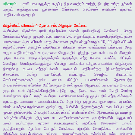
பரிகாரம்
-
சனி
பகவானுக்கு
கருப்பு
நிற
வஸ்திரம்
சாற்றி
,
நீல
நிற
சங்கு
பூக்கள்
மற்றும்
சருங்குவளை
பூக்களால்
அர்ச்சனை
செய்தால்
சனியால்
ஏற்படும்
பாதிப்புகள்
குறையும்
.
விருச்சிகம்
விசாகம்
4-
ஆம்
பாதம்
,
அனுஷம்
,
கேட்டை
அன்புள்ள
விருச்சிக
ராசி
நேயர்களே
உங்கள்
ராசியதிபதி
செவ்வாய்
,
கேது
சேர்க்கைப்
பெற்று
முயற்சி
ஸ்தானமான
3-
ல்
சஞ்சரிப்பதால்
சகலவிதத்திலும்
நல்ல
பலன்களை
அடைவீர்கள்
.
மாத
கோளான
சூரியன்
இம்மாதம்
10, 11-
ஆம்
வீட்டில்
சஞ்சரிப்பதால்
தொழில்
உத்தியோக
ரீதியாக
நல்ல
வாய்ப்புகள்
உங்களை
தேடி
வரும்
.
எதிர்பார்க்கும்
உயர்வுகளை
பெறுவதில்
இருந்த
தடைகள்
யாவும்
விலகும்
.
புதிய
வேலை
தேடுபவர்களுக்கும்
தகுதிக்கு
ஏற்ற
வேலை
வாய்ப்பு
கிட்டும்
.
வெளியூர்
வெளிநாடுகளுக்குச்
சென்று
பணிபுரிய
விரும்புவர்களின்
விருப்பமும்
நிறைவேற
கூடிய
சந்தர்ப்பங்கள்
அமையும்
.
எதிர்பார்த்த
இடமாற்றங்களும்
கிடைக்கப்
பெற்று
மனநிம்மதி
உண்டாகும்
.
தொழில்
,
வியாபாரம்
செய்பவர்களுக்கும்
நல்ல
லாபம்
கிட்டும்
.
பயணங்களால்
தேவையற்ற
அலைசல்களை
சந்திக்க
நேர்ந்தாலும்
அதன்
மூலம்
அனுகூலப்
பலனையும்
அடைய
முடியும்
.
உடல்
ஆரோக்கியத்தில்
சற்றே
மந்த
நிலை
கை
கால்
அசதி
சோர்வு
போன்றவை
ஏற்பட்டாலும்
அன்றாட
பணிகளை
செய்து
முடிப்பதில்
எந்த
சிக்கலும்
ஏற்படாது
.
கணவன்
-
மனைவியிடையே
சிறு
சிறு
ஒற்றுமை
குறைவுகள்
ஏற்படும்
.
வீண்
வாக்குவாதங்களை
தவிர்ப்பது
,
பேச்சில்
நிதானத்தைக்
கடைப்பிடிப்பதன்
மூலம்
குடும்பத்தில்
அமைதி
நிலவும்
.
உற்றார்
உறவினர்களின்
ஆதரவுகள்
ஓரளவுக்கு
மகிழ்ச்சியளிக்கும்
.
திருமண
சுப
காரியங்களுக்கான
முயற்சிகளில்
அனுகூலப்
பலன்
உண்டாகும்
.
தாராள
தனவரவுகளால்
குடும்பத்
தேவைகள்
யாவும்
பூர்த்தியாகும்
.
ஆடம்பர
பொருட்
சேர்க்கை
ஏற்படும்
.
கொடுக்கல்
-
வாங்கலில்
சிந்தித்து
செயல்படுவது
நல்லது
.
மாணவர்களுக்கு
கல்வியில்
நல்ல
ஈடுபாடு