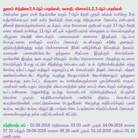
துலாம்
சித்திரை
3,4-
ஆம்
பாதங்கள்
,
சுவாதி
,
விசாகம்
1,2,3-
ஆம்
பாதங்கள்
அன்புள்ள
துலா
ராசி
நேயர்களே
வரும்
7-
ஆம்
தேதி
முதல்
உங்கள்
ராசிக்கு
3-
ல்
சஞ்சரிக்ககூடிய
சனி
வக்ர
நிவர்த்தி
அடைவது
அற்புதமான
அமைப்பு
என்பதால்
நீங்கள்
நினைத்ததெல்லாம்
நடக்கும்
.
மாத
கோளான
சூரியன்
வரும்
17-
ஆம்
தேதி
வரை
உங்கள்
ராசிக்கு
11-
ஆம்
வீட்டில்
சஞ்சரிப்பதால்
உங்களுடைய
செயல்களுக்கு
பரிபூரண
வெற்றி
கிடைக்கும்
.
பணவரவுகள்
சரளமாக
இருக்கும்
.
ஆடம்பர
பொருட்களை
வாங்கும்
வாய்ப்பு
அமையும்
.
கடன்களும்
சற்றே
குறையும்
.
குடும்பத்திலிருந்து
வந்த
பிரச்சனைகள்
நீங்கி
மகிழ்ச்சியும்
நிம்மதியும்
நிலவும்
.
கணவன்
-
மனைவியிடையே
ஒற்றுமை
சிறப்பாக
இருக்கும்
.
கொடுக்கல்
-
வாங்கலில்
இருந்த
தடைகளும்
விலகும்
.
பெரிய
தொகைகளை
பிறருக்கு
கடனாக
கொடுக்கும்
போது
மட்டும்
சிந்தித்து
செயல்படவும்
.
உடல்
ஆரோக்கியத்தில்
சற்று
சோர்வு
ஏற்பட்டாலும்
எதிலும்
சுறுசுறுப்புடன்
செயல்படும்
திறன்
அமையும்
.
உற்றார்
உறவினர்களிடையே
சிறுசிறு
கருத்து
வேறுபாடுகள்
தோன்றினாலும்
ஒற்றுமை
குறையாது
.
தடைப்பட்ட
திருமண
சுப
காரியங்களுக்கான
முயற்சிகளில்
சாதகப்
பலன்கள்
உண்டாகும்
.
தொழில்
வியாபாரத்தில்
நல்ல
லாபம்
கிடைக்கும்
என்றாலும்
,
கூட்டாளிகளை
அனுசரித்து
நடந்து
கொண்டால்
அபிவிருத்தியைப்
பெருக்கி
கொள்ள
முடியும்
.
உத்தியோகஸ்தர்கள்
பணியில்
திறம்பட
செயல்பட்டு
உயரதிகாரிகளின்
பாராட்டுதல்களை
பெறுவீர்கள்
.
சிலருக்கு
எதிர்பார்க்கும்
பதவி
உயர்வு
,
ஊதிய
உயர்வு
மற்றும்
இடமாற்றம்
கிடைப்பதற்கான
சந்தர்ப்பங்கள்
அமையும்
.
மாணவர்களுக்கு
நல்ல
மதிப்பெண்கள்
கிட்டும்
.
சந்திராஷ்டமம்
-
02-09-2018
அதிகாலை
03.03
மணி
முதல்
04-09-2018
காலை
07.32
மற்றும்
29-09-2018
காலை
08.28
மணி
முதல்
01-10-2018
மதியம்
01.18
மணி
வரை
.