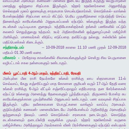
வாய்ப்புகள்
அமையும்
.
கணவன்
-
மனைவி
இடையே
இருந்த
கருத்து
வேறுபாடுகள்
மறைந்து
ஒற்றுமை
சிறப்பாக
இருக்கும்
.
உற்றார்
உறவினர்களை
அனுசரித்து
செல்வதன்
மூலம்
ஓரளவுக்கு
சாதகமாக
செயல்படுவார்கள்
.
கொடுக்கல்
-
வாங்கல்
போன்றவற்றில்
சிறப்பான
லாபம்
கிட்டும்
.
பெரிய
முதலீடுகளை
ஈடுபடுத்தி
செய்ய
நினைக்கும்
காரியங்களில்
அனுகூலப்பலன்
ஏற்படும்
.
உங்களுக்கு
இருந்த
வந்த
கடன்கள்
படிப்படியாக
குறையும்
.
உத்தியோகஸ்தர்கள்
தங்கள்
பணிகளில்
மட்டும்
கவனம்
செலுத்துவது
உத்தமம்
.
உயர்
அதிகாரிகளின்
ஒத்துழைப்புகள்
மகிழ்ச்சி
அளிக்கும்
.
மாணவர்கள்
விடுப்பு
எடுப்பதை
தவிர்ப்பது
நல்லது
.
கல்வியில்
நல்ல
மதிப்பெண்கள்
கிடைக்கும்
.
சந்திராஷ்டமம்
-- 10-09-2018
காலை
11.10
மணி
முதல்
12-09-2018
மதியம்
01.30
மணி
வரை
.
பரிகாரம்
-
பிரதோஷ
காலங்களில்
சிவாலயங்களுக்குச்
சென்று
சிவ
பெருமானை
வழிபட்டால்
சகல
நன்மைகளும்
உண்டாகும்
.
மீனம்
பூரட்டாதி
4-
ஆம்
பாதம்
,
உத்திரட்டாதி
,
ரேவதி
அன்புள்ள
மீன
ராசி
நேயர்களே
உங்கள்
ராசிக்கு
லாப
ஸ்தானமான
11-
ல்
செவ்வாய்
,
கேது
சஞ்சரிப்பதும்
மாத
கோளான
சூரியன்
வரும்
17-
ஆம்
தேதி
வரை
உங்கள்
ராசிக்கு
6-
ஆம்
வீட்டில்
சஞ்சரிப்பதாலும்
எதிர்பாராத
தன
சேர்க்கைகள்
ஏற்பட்டு
உங்களது
அனைத்து
தேவைகளும்
பூர்த்தியாகும்
.
திருமணம்
போன்ற
சுப
காரியங்களுக்கான
முயற்சிகளில்
அனுகூலம்
உண்டாகும்
.
பண
வரவுகள்
சிறப்பாக
இருக்கும்
.
புதிய
நவீனகரமான
பொருட்களை
வாங்கும்
வாய்ப்பு
அமையும்
.
குடும்பத்தில்
கணவன்
-
மனைவியிடையே
அன்யோன்யம்
அதிகரித்து
அமைதியும்
ஒற்றுமையும்
நிலவும்
.
பணம்
கொடுக்கல்
-
சரளமாக
நடைபெறும்
.
கொடுத்த
கடன்களையும்
தடையின்றி
வசூலிக்க
முடியும்
.
உற்றார்
உறவினர்கள்
வருகை
மகிழ்ச்சியை
அளித்தாலும்
அவர்களால்
வீண்
பிரச்சினைகளும்
ஏற்படும்
என்பதால்