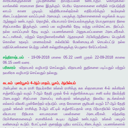
காரியங்களுக்கான
முயற்சிகளில்
தாமதப்பலன்
உண்டாகும்
.
கொடுக்கல்
-
வாங்கலில்
சரளமான
நிலை
இருக்கும்
.
பெரிய
தொகைகளை
எளிதில்
ஈடுபடுத்தி
லாபம்
காண
முடியும்
.
உத்தியோகஸ்தர்கள்
எதிர்பார்க்கும்
உயர்வுகள்
கிடைப்பதற்கான
வாய்ப்புகள்
அமையும்
.
பலருக்கு
ஆலோசனைகள்
வழங்கக்
கூடிய
ஆற்றலும்
உண்டாகும்
.
தொழில்
,
வியாபாரம்
செய்பவர்களுக்கு
பொருளாதார
நிலை
சிறப்பாகவே
இருக்கும்
.
பணம்
பல
வழிகளில்
தேடி
வந்து
பாக்கெட்டை
நிரப்பும்
.
நல்ல
வாய்ப்புகள்
தேடி
வரும்
.
பயணங்களால்
அனுகூலப்பலனை
அடைவீர்கள்
.
கூட்டாளிகள்
,
மற்றும்
தொழிலாளர்களின்
ஆதரவுகள்
அபிவிருத்தியை
பெருக்கி
கொள்ள
உதவும்
.
மாணவர்கள்
கல்வியில்
மேன்மையுடன்
செயல்பட்டு
நல்ல
மதிப்பெண்களை
பெற்று
பள்ளி
கல்லூரிகளுக்கு
பெருமை
சேர்ப்பார்கள்
.
சந்திராஷ்டமம்
- 19-09-2018
மாலை
05.22
மணி
முதல்
22-09-2018
காலை
06.15
மணி
வரை
.
பரிகாரம்
-
விநாயகர்
வழிபாடு
செய்வதும்
,
விநாயகர்
துதிகளை
படிப்பதும்
மற்றும்
நவகிரக
வழிபாடு
செய்வதும்
நல்லது
.
கடகம்
புனர்பூசம்
4-
ஆம்
பாதம்
,
பூசம்
,
ஆயில்யம்
அன்புள்ள
கடக
ராசி
நேயர்களே
உங்கள்
ராசிக்கு
சுக
ஸ்தானமான
4-
ல்
சுக்கிரன்
சஞ்சரிப்பதும்
வரும்
7-
ஆம்
தேதி
முதல்
6-
ல்
சஞ்சரிக்ககூடிய
சனி
வக்ர
நிவர்த்தி
அடைவதும்
சிறப்பான
அமைப்பு
என்பதால்
உங்களுக்கு
நிலவிய
தடங்கல்கள்
எல்லாம்
விலகி
முன்னேற்றம்
ஏற்படும்
.
மாத
கோளான
சூரியன்
வரும்
17-
ஆம்
தேதி
முதல்
உங்கள்
ராசிக்கு
3-
ஆம்
வீட்டில்
சஞ்சரிப்பதால்
மாத
பிற்பாதியில்
தொழில்
வியாபார
ரீதியாக
லாபகரமான
பலன்களை
அடைவீர்கள்
.
எந்தவித
பிரச்சினைகளையும்
சமாளிக்கக்
கூடிய
ஆற்றல்
உண்டாகும்
.
உங்கள்
பலமும்
வலிமையும்
கூடும்
.
போட்டிகள்
குறைந்து
புதிய
வாய்ப்பு
கிடைக்கும்
.
பயணங்களால்