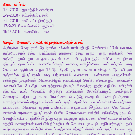
கிரக
மாற்றம்
1-9-2018 -
துலாத்தில்
சுக்கிரன்
2-9-2018 -
சிம்மத்தில்
புதன்
7-9-2018 -
சனி
வக்ர
நிவர்த்தி
17-9-2018 -
கன்னியில்
சூரியன்
19-9-2018 -
கன்னியில்
புதன்
மேஷம்
அசுவனி
,
பரணி
,
கிருத்திகை
1-
ஆம்
பாதம்
அன்புள்ள
மேஷ
ராசி
நேயர்களே
உங்கள்
ராசியதிபதி
செவ்வாய்
10-
ல்
பலமாக
சஞ்சரிப்பதால்
நல்ல
வாய்ப்புகள்
உங்களை
தேடி
வரும்
.
குரு
,
சுக்கிரன்
7-
ல்
சஞ்சரிப்பதால்
தாராள
தனவரவுகள்
உண்டாகி
குடும்பத்தில்
சுபிட்சமான
நிலை
ஏற்படும்
.
தடைப்பட்ட
சுபகாரியங்களும்
கைகூடி
மகிழ்ச்சியை
உண்டாக்கும்
.
மாத
கோளான
சூரியன்
வரும்
17-
ஆம்
தேதி
முதல்
உங்கள்
ராசிக்கு
6-
ஆம்
வீட்டில்
சஞ்சரிக்க
இருப்பதால்
மாத
பிற்பாதியில்
வளமான
பலன்களை
பெறுவீர்கள்
.
எடுக்கும்
முயற்சிகள்
அனைத்திலும்
தடையின்றி
வெற்றி
கிடைக்கும்
.
கணவன்
-
மனைவியிடையே
சிறப்பான
ஒற்றுமை
நிலவும்
.
சிலருக்கு
புத்திர
வழியில்
மகிழ்ச்சி
ஏற்படும்
.
உடல்
நிலையில்
சிறுசிறு
பாதிப்புகள்
தோன்றினாலும்
மருத்துவச்
செலவுகள்
ஏற்படாது
.
கடன்
பிரச்சினைகள்
சற்றே
குறையும்
.
அசையும்
அசையா
சொத்துக்களால்
அனுகூலங்கள்
உண்டாகும்
.
ஆன்மீக
பயணங்கள்
செல்வதற்கான
வாய்ப்புகள்
அமையும்
.
உற்றார்
உறவினர்கள்
சாதகமாக
இருப்பார்கள்
.
கொடுக்கல்
-
வாங்கல்
சரளமாக
இருப்பதால்
பெரிய
தொகைளை
எளிதில்
ஈடுபடுத்த
முடியும்
.
தொழில்
வியாபாரத்தில்
இருந்து
வந்த
மறைமுக
எதிர்ப்புகள்
விலகி
லாபம்
ஏற்படும்
.
உத்தியோகஸ்தர்கள்
பணியில்
நிம்மதியுடன்
செயல்பட
முடியும்
.
எதிர்பார்க்கும்
பதவி
உயர்வுகளும்
தடையின்றிக்
கிடைப்பதற்கான
சந்தர்ப்பங்கள்
உண்டாகும்
.
வேலைபளு
குறைவாகவே
இருக்கும்
.
புதிய
வேலை
தேடுபவர்கள்
சற்றே
அலைச்சலை
சந்திக்க