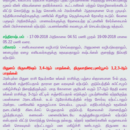
தொழில்
,
வியாபார
ரீதியாக
எடுக்கும்
புதிய
முயற்சிகளில்
சிந்தித்து
செயல்படுவது
மூலம்
வீண்
விரயங்களை
தவிர்க்கலாம்
.
கூட்டாளிகள்
மற்றும்
தொழிலாளர்களிடம்
விட்டு
கொடுத்து
நடந்து
கொண்டால்
அவர்களின்
ஆதரவுகளை
பெற
முடியும்
.
உத்தியோகஸ்தர்களுக்கு
பணியில்
சிறுசிறு
நெருக்கடிகள்
தோன்ற
கூடும்
.
வேலை
பளுவும்
அதிகரிக்கும்
.
மாணவர்களுக்கு
தேவையற்ற
நட்புகளின்
சேர்க்கையால்
வீண்
பிரச்சனைகள்
ஏற்படும்
.
பயணங்களில்
கவனமுடன்
செயல்படுவது
உத்தமம்
.
சந்திராஷ்டமம்
- 17-09-2018
அதிகாலை
04.51
மணி
முதல்
19-09-2018
மாலை
05.22
மணி
வரை
.
பரிகாரம்
-
சனிபகவானை
வழிபாடு
செய்வதாலும்
,
அனுமனை
வழிபடுவதாலும்
,
ஊனமுற்ற
ஏழை
எளியவர்களுக்கு
உதவுவதாலும்
கஷ்டங்கள்
குறைந்து
நிம்மதி
ஏற்படும்
.
மிதுனம்
மிருகசீரிஷம்
3,4-
ஆம்
பாதங்கள்
,
திருவாதிரை
,
புனர்பூசம்
1,2,3-
ஆம்
பாதங்கள்
அன்புள்ள
மிதுன
ராசி
நேயர்களே
உங்கள்
ராசிக்கு
பஞ்சம
ஸ்தானமான
5-
ல்
குரு
,
சுக்கிரன்
சஞ்சரிப்பதால்
தாராள
தன
வரவுகள்
ஏற்படும்
.
குடும்பத்தில்
சுபிட்சமும்
மகிழ்ச்சியும்
நிறைந்திருக்கும்
.
மாத
கோளான
சூரியன்
வரும்
17-
ஆம்
தேதி
வரை
உங்கள்
ராசிக்கு
3-
ஆம்
வீட்டில்
சஞ்சரிப்பதால்
எடுக்கும்
முயற்சிகளில்
ஏற்றமிகுந்த
பலன்களை
அடைவீர்கள்
.
உடல்
ஆரோக்கியத்தில்
சற்று
சோர்வு
ஏற்பட்டாலும்
அன்றாட
பணிகளில்
சுறுசுறுப்பாக
செயல்பட
முடியும்
.
எதிர்பார்க்கும்
உதவிகள்
தடையின்றி
கிடைக்கப்
பெறுவதால்
குடும்பத்
தேவைகள்
அனைத்தும்
பூர்த்தியாகும்
.
கணவன்
-
மனைவியிடையே
கருத்துவேறுபாடுகள்
ஏற்படும்
என்பதால்
விட்டு
கொடுத்து
செல்வது
நல்லது
.
உற்றார்
உறவினர்களின்
வருகையால்
வீண்
செலவுகள்
ஏற்பட்டாலும்
மன
மகிழ்ச்சி
உண்டாகும்
.
திருமண
சுப