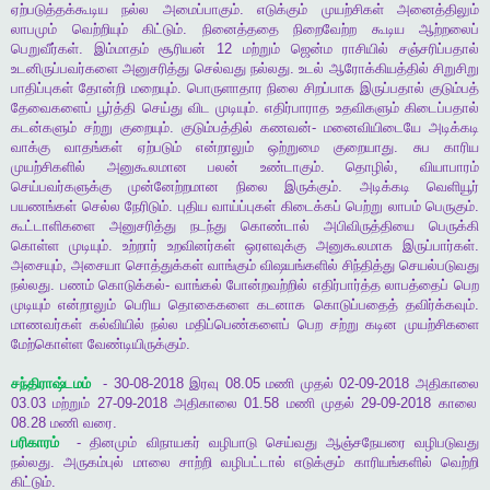
ஏற்படுத்தக்கூடிய
நல்ல
அமைப்பாகும்
.
எடுக்கும்
முயற்சிகள்
அனைத்திலும்
லாபமும்
வெற்றியும்
கிட்டும்
.
நினைத்ததை
நிறைவேற்ற
கூடிய
ஆற்றலைப்
பெறுவீர்கள்
.
இம்மாதம்
சூரியன்
12
மற்றும்
ஜென்ம
ராசியில்
சஞ்சரிப்பதால்
உடனிருப்பவர்களை
அனுசரித்து
செல்வது
நல்லது
.
உடல்
ஆரோக்கியத்தில்
சிறுசிறு
பாதிப்புகள்
தோன்றி
மறையும்
.
பொருளாதார
நிலை
சிறப்பாக
இருப்பதால்
குடும்பத்
தேவைகளைப்
பூர்த்தி
செய்து
விட
முடியும்
.
எதிர்பாராத
உதவிகளும்
கிடைப்பதால்
கடன்களும்
சற்று
குறையும்
.
குடும்பத்தில்
கணவன்
-
மனைவியிடையே
அடிக்கடி
வாக்கு
வாதங்கள்
ஏற்படும்
என்றாலும்
ஒற்றுமை
குறையாது
.
சுப
காரிய
முயற்சிகளில்
அனுகூலமான
பலன்
உண்டாகும்
.
தொழில்
,
வியாபாரம்
செய்பவர்களுக்கு
முன்னேற்றமான
நிலை
இருக்கும்
.
அடிக்கடி
வெளியூர்
பயணங்கள்
செல்ல
நேரிடும்
.
புதிய
வாய்ப்புகள்
கிடைக்கப்
பெற்று
லாபம்
பெருகும்
.
கூட்டாளிகளை
அனுசரித்து
நடந்து
கொண்டால்
அபிவிருத்தியை
பெருக்கி
கொள்ள
முடியும்
.
உற்றார்
உறவினர்கள்
ஒரளவுக்கு
அனுகூலமாக
இருப்பார்கள்
.
அசையும்
,
அசையா
சொத்துக்கள்
வாங்கும்
விஷயங்களில்
சிந்தித்து
செயல்படுவது
நல்லது
.
பணம்
கொடுக்கல்
-
வாங்கல்
போன்றவற்றில்
எதிர்பார்த்த
லாபத்தைப்
பெற
முடியும்
என்றாலும்
பெரிய
தொகைகளை
கடனாக
கொடுப்பதைத்
தவிர்க்கவும்
.
மாணவர்கள்
கல்வியில்
நல்ல
மதிப்பெண்களைப்
பெற
சற்று
கடின
முயற்சிகளை
மேற்கொள்ள
வேண்டியிருக்கும்
.
சந்திராஷ்டமம்
- 30-08-2018
இரவு
08.05
மணி
முதல்
02-09-2018
அதிகாலை
03.03
மற்றும்
27-09-2018
அதிகாலை
01.58
மணி
முதல்
29-09-2018
காலை
08.28
மணி
வரை
.
பரிகாரம்
-
தினமும்
விநாயகர்
வழிபாடு
செய்வது
ஆஞ்சநேயரை
வழிபடுவது
நல்லது
.
அருகம்புல்
மாலை
சாற்றி
வழிபட்டால்
எடுக்கும்
காரியங்களில்
வெற்றி
கிட்டும்
.