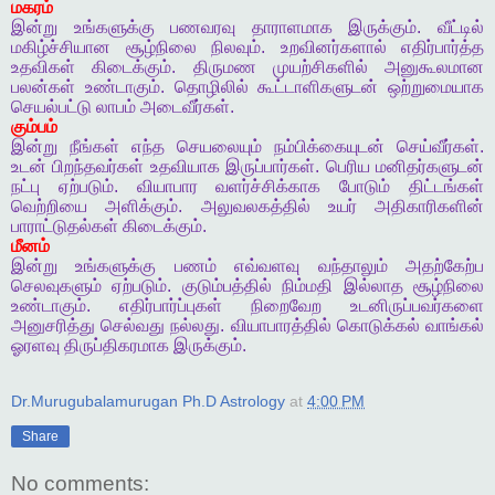
மகரம்
இன்று
உங்களுக்கு
பணவரவு
தாராளமாக
இருக்கும்
.
வீட்டில்
மகிழ்ச்சியான
சூழ்நிலை
நிலவும்
.
உறவினர்களால்
எதிர்பார்த்த
உதவிகள்
கிடைக்கும்
.
திருமண
முயற்சிகளில்
அனுகூலமான
பலன்கள்
உண்டாகும்
.
தொழிலில்
கூட்டாளிகளுடன்
ஒற்றுமையாக
செயல்பட்டு
லாபம்
அடைவீர்கள்
.
கும்பம்
இன்று
நீங்கள்
எந்த
செயலையும்
நம்பிக்கையுடன்
செய்வீர்கள்
.
உடன்
பிறந்தவர்கள்
உதவியாக
இருப்பார்கள்
.
பெரிய
மனிதர்களுடன்
நட்பு
ஏற்படும்
.
வியாபார
வளர்ச்சிக்காக
போடும்
திட்டங்கள்
வெற்றியை
அளிக்கும்
.
அலுவலகத்தில்
உயர்
அதிகாரிகளின்
பாராட்டுதல்கள்
கிடைக்கும்
.
மீனம்
இன்று
உங்களுக்கு
பணம்
எவ்வளவு
வந்தாலும்
அதற்கேற்ப
செலவுகளும்
ஏற்படும்
.
குடும்பத்தில்
நிம்மதி
இல்லாத
சூழ்நிலை
உண்டாகும்
.
எதிர்பார்ப்புகள்
நிறைவேற
உடனிருப்பவர்களை
அனுசரித்து
செல்வது
நல்லது
.
வியாபாரத்தில்
கொடுக்கல்
வாங்கல்
ஓரளவு
திருப்திகரமாக
இருக்கும்
.
Dr.Murugubalamurugan Ph.D Astrology
at
4:00 PM
Share
No comments: