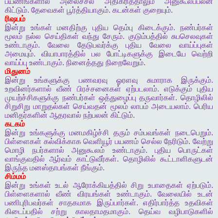
பயணங்களால்
அலைச்சல்
அதிகரித்தாலும்
அனுகூலப்பலன்
கிட்டும்
.
தேவைகள்
பூர்த்தியாகும்
.
கடன்கள்
குறையும்
.
ரிஷபம்
இன்று
உங்கள்
மனதிற்கு
புதிய
தெம்பு
கிடைக்கும்
.
நண்பர்கள்
மூலம்
நல்ல
செய்திகள்
வந்து
சேரும்
.
குடும்பத்தில்
சுபசெலவுகள்
உண்டாகும்
.
வேலை
தேடுபவர்க்கு
புதிய
வேலை
வாய்ப்புகள்
அமையும்
.
வியாபாரத்தில்
பல
போட்டிகளுக்கு
இடையே
வெற்றி
வாய்ப்பு
உண்டாகும்
.
நினைத்தது
நிறைவேறும்
.
மிதுனம்
இன்று
உங்களுக்கு
பணவரவு
ஓரளவு
சுமாராக
இருக்கும்
.
உறவினர்களால்
வீண்
பிரச்சனைகள்
ஏற்படலாம்
.
எடுக்கும்
புதிய
முயற்ச்சிகளுக்கு
நண்பர்கள்
ஒத்துழைப்பு
தருவார்கள்
.
தொழிலில்
சிறுசிறு
மாறுதல்கள்
செய்வதன்
மூலம்
லாபம்
அடையலாம்
.
பெரிய
மனிதர்களின்
ஆதரவால்
நற்பலன்
கிட்டும்
.
கடகம்
இன்று
உங்களுக்கு
மனமகிழ்ச்சி
தரும்
சம்பவங்கள்
நடைபெறும்
.
பிள்ளைகள்
கல்விக்காக
வெளியூர்
பயணம்
செல்ல
நேரிடும்
.
வேற்று
மொழி
நபர்களால்
அனுகூலம்
உண்டாகும்
.
புதிய
பொருட்கள்
வாங்குவதில்
ஆர்வம்
காட்டுவீர்கள்
.
தொழிலில்
கூட்டாளிகளுடன்
இருந்த
மனஸ்தாபங்கள்
நீங்கும்
.
சிம்மம்
இன்று
உங்கள்
உடல்
ஆரோக்கியத்தில்
சிறு
உபாதைகள்
ஏற்படும்
.
பிள்ளைகளால்
வீண்
விரயங்கள்
உண்டாகும்
.
வேலையில்
உடன்
பணிபுரிபவர்கள்
சாதகமாக
இருப்பார்கள்
.
எதிர்பார்த்த
உதவிகள்
கிடைப்பதில்
சற்று
காலதாமதமாகும்
.
தெய்வ
வழிபாடுகளில்