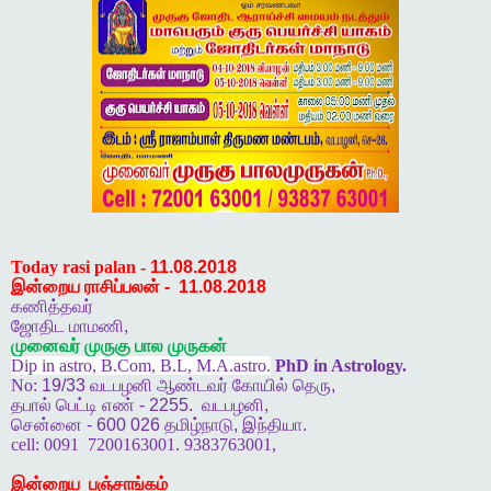
Today rasi palan -
11.08.2018
இன்றைய ராசிப்பலன்
-
11.08.2018
கணித்தவர்
ஜோதிட
மாமணி
,
முனைவர்
முருகு
பால
முருகன்
Dip in astro, B.Com, B.L, M.A.astro.
PhD in Astrology.
No:
19/33
வடபழனி
ஆண்டவர்
கோயில்
தெரு
,
தபால்
பெட்டி
எண்
- 2255.
வடபழனி
,
சென்னை
- 600 026
தமிழ்நாடு
,
இந்தியா
.
cell:
0091
7200163001. 9383763001,
இன்றைய
பஞ்சாங்கம்