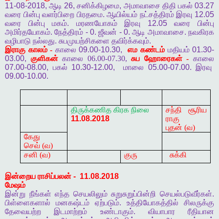
11-08-2018,
ஆடி
26,
சனிக்கிழமை
,
அமாவாசை
திதி
பகல்
03.27
வரை
பின்பு
வளர்பிறை
பிரதமை
.
ஆயில்யம்
நட்சத்திரம்
இரவு
12.05
வரை
பின்பு
மகம்
.
மரணயோகம்
இரவு
12.05
வரை
பின்பு
அமிர்தயோகம்
.
நேத்திரம்
- 0.
ஜீவன்
- 0.
ஆடி
அமாவாசை
.
நவகிரக
வழிபாடு
நல்லது
.
சுபமுயற்சிகளை
தவிர்க்கவும்
.
இராகு
காலம் -
காலை
09.00-10.30,
எம
கண்டம்
மதியம்
01.30-
03.00,
குளிகன்
காலை 06.00-07.30,
சுப
ஹோரைகள் -
காலை
07.00-08.00,
பகல்
10.30-12.00,
மாலை
05.00-07.00.
இரவு
09.00-10.00.
திருக்கணித
கிரக
நிலை
சந்தி சூரிய
11.08.2018
ராகு
புதன் (வ)
கேது
செவ்
(வ)
சனி (வ)
குரு
சுக்கி
இன்றைய
ராசிப்பலன்
-
11.08.2018
மேஷம்
இன்று
நீங்கள்
எந்த
செயலிலும்
சுறுசுறுப்பின்றி
செயல்படுவீர்கள்
.
பிள்ளைகளால்
மனகஷ்டம்
ஏற்படும்
.
உத்தியோகத்தில்
சிலருக்கு
தேவையற்ற
இடமாற்றம்
உண்டாகும்
.
வியாபார
ரீதியான