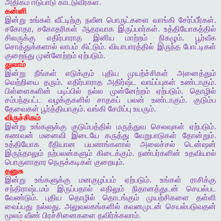
அதிகம்
ஈடுபாடு
காட்டுவீர்கள்
.
கன்னி
இன்று
உங்கள்
வீட்டிற்கு
நவீன
பொருட்களை
வாங்கி
சேர்ப்பீர்கள்
.
சகோதர
,
சகோதரிகள்
ஆதரவாக
இருப்பார்கள்
.
உத்தியோகத்தில்
சிலருக்கு
எதிர்பாராத
இனிய
மாற்றம்
நிகழும்
.
பூர்வீக
சொத்துக்களால்
லாபம்
கிட்டும்
.
வியாபாரத்தில்
இருந்த
போட்டிகள்
குறைந்து
முன்னேற்றம்
ஏற்படும்
.
துலாம்
இன்று
நீங்கள்
எடுக்கும்
புதிய
முயற்ச்சிகள்
அனைத்தும்
வெற்றியை
தரும்
.
எதிர்பாராத
அதிர்ஷ்ட
வாய்ப்புகள்
உண்டாகும்
.
பிள்ளைகளின்
படிப்பில்
நல்ல
முன்னேற்றம்
ஏற்படும்
.
தொழில்
சம்பந்தபட்ட
வழக்குகளில்
சாதகப்
பலன்
உண்டாகும்
.
குடும்ப
தேவைகள்
பூர்த்தியாகும்
.
வங்கி
சேமிப்பு
உயரும்
.
விருச்சிகம்
இன்று
உங்களுக்கு
குடும்பத்தில்
மருத்துவ
செலவுகள்
ஏற்படும்
.
கணவன்
மனைவி
இடையே
கருத்து
வேறுபாடுகள்
தோன்றும்
.
உத்தியோக
ரீதியான
பயணங்களால்
அலைச்சல்
டென்ஷன்
இருந்தாலும்
நற்பலன்களும்
கிடைக்கும்
.
நண்பர்களின்
உதவியால்
பொருளாதார
நெருக்கடிகள்
குறையும்
.
தனுசு
இன்று
உங்களுக்கு
மனகுழப்பம்
ஏற்படும்
.
உங்கள்
ராசிக்கு
சந்திராஷ்டமம்
இருப்பதால்
எதிலும்
நிதானத்துடன்
செயல்பட
வேண்டும்
.
புதிய
தொழில்
தொடங்கும்
முயற்சிகளை
தள்ளி
வைப்பது
நல்லது
.
அலுவலகங்களில்
கவனமுடன்
செயல்படுவதன்
மூலம்
வீண்
பிரச்சினைகளை
தவிர்க்கலாம்
.