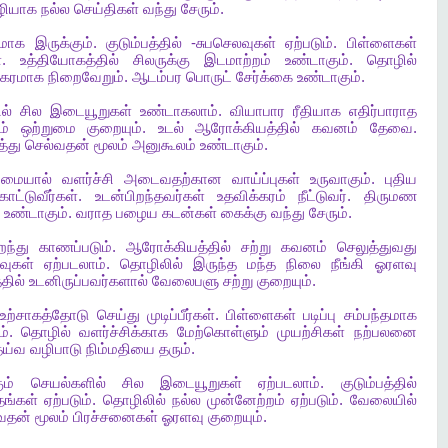
ழியாக
நல்ல
செய்திகள்
வந்து
சேரும்
.
மாக
இருக்கும்
.
குடும்பத்தில்
-
சுபசெலவுகள்
ஏற்படும்
.
பிள்ளைகள்
்
.
உத்தியோகத்தில்
சிலருக்கு
இடமாற்றம்
உண்டாகும்
.
தொழில்
ிகரமாக
நிறைவேறும்
.
ஆடம்பர
பொருட்
சேர்க்கை
உண்டாகும்
.
ல்
சில
இடையூறுகள்
உண்டாகலாம்
.
வியாபார
ரீதியாக
எதிர்பாராத
ம்
ஒற்றுமை
குறையும்
.
உடல்
ஆரோக்கியத்தில்
கவனம்
தேவை
.
்து
செல்வதன்
மூலம்
அனுகூலம்
உண்டாகும்
.
றமையால்
வளர்ச்சி
அடைவதற்கான
வாய்ப்புகள்
உருவாகும்
.
புதிய
காட்டுவீர்கள்
.
உடன்பிறந்தவர்கள்
உதவிக்கரம்
நீட்டுவர்
.
திருமண
உண்டாகும்
.
வராத
பழைய
கடன்கள்
கைக்கு
வந்து
சேரும்
.
ந்து
காணப்படும்
.
ஆரோக்கியத்தில்
சற்று
கவனம்
செலுத்துவது
வுகள்
ஏற்படலாம்
.
தொழிலில்
இருந்த
மந்த
நிலை
நீங்கி
ஓரளவு
தில்
உடனிருப்பவர்களால்
வேலைபளு
சற்று
குறையும்
.
உற்சாகத்தோடு
செய்து
முடிப்பீர்கள்
.
பிள்ளைகள்
படிப்பு
சம்பந்தமாக
ம்
.
தொழில்
வளர்ச்சிக்காக
மேற்கொள்ளும்
முயற்சிகள்
நற்பலனை
ய்வ
வழிபாடு
நிம்மதியை
தரும்
.
ம்
செயல்களில்
சில
இடையூறுகள்
ஏற்படலாம்
.
குடும்பத்தில்
ங்கள்
ஏற்படும்
.
தொழிலில்
நல்ல
முன்னேற்றம்
ஏற்படும்
.
வேலையில்
வதன்
மூலம்
பிரச்சனைகள்
ஓரளவு
குறையும்
.