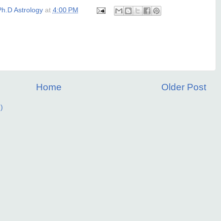
h.D Astrology
at
4:00 PM
Home
Older Post
)