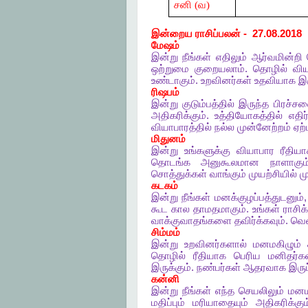
சனி
(வ)
இன்றைய
ராசிப்பலன்
-
27.08.2018
மேஷம்
இன்று
நீங்கள்
எதிலும்
ஆர்வமின்றி
ஒற்றுமை
குறையலாம்
.
தொழில்
விய
உண்டாகும்
.
உறவினர்கள்
உதவியாக
இர
ரிஷபம்
இன்று
குடும்பத்தில்
இருந்த
பிரச்ச
அதிகரிக்கும்
.
உத்தியோகத்தில்
எதிர
வியாபாரத்தில்
நல்ல
முன்னேற்றம்
ஏற்
மிதுனம்
இன்று
உங்களுக்கு
வியாபார
ரீதிய
தொடங்க
அனுகூலமான
நாளாகும
சொத்துக்கள்
வாங்கும்
முயற்சியில்
ம
கடகம்
இன்று
நீங்கள்
மனக்குழப்பத்துடனும்
கூட
கால
தாமதமாகும்
.
உங்கள்
ராசிக
வாக்குவாதங்களை
தவிர்க்கவும்
.
வெள
சிம்மம்
இன்று
உறவினர்களால்
மனமகிழும்
தொழில்
ரீதியாக
பெரிய
மனிதர்க
இருக்கும்
.
நண்பர்கள்
ஆதரவாக
இருப
கன்னி
இன்று
நீங்கள்
எந்த
செயலிலும்
மனமக
மதிப்பும்
மரியாதையும்
அதிகரிக்கும