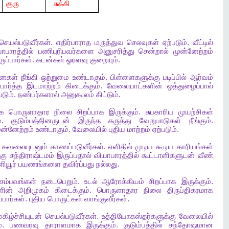
குரு
சுக்கி
செயல்படுவீர்கள்
.
எதிர்பாராத
மருத்துவ
செலவுகள்
ஏற்படும்
.
வீட்டில்
ாபாரத்தில்
பணிபுரிபவர்களை
அனுசரித்து
சென்றால்
முன்னேற்றம்
ுப்பார்கள்
.
கடன்கள்
ஓரளவு
குறையும்
.
னைகள்
நீங்கி
ஒற்றுமை
உண்டாகும்
.
பிள்ளைகளுக்கு
படிப்பில்
ஆர்வம்
்பார்த்த
இடமாற்றம்
கிடைக்கும்
.
வேலையாட்களின்
ஒத்துழைப்பால்
படும்
.
நண்பர்களால்
அனுகூலம்
கிட்டும்
.
ாக
பொருளாதார
நிலை
சிறப்பாக
இருக்கும்
.
சுபகாரிய
முயற்சிகள்
்
.
குடும்பத்தினருடன்
இருந்த
கருத்து
வேறுபாடுகள்
நீங்கும்
.
ுன்னேற்றம்
உண்டாகும்
.
வேலையில்
புதிய
மாற்றம்
ஏற்படும்
.
,
கவலையுடனும்
காணப்படுவீர்கள்
.
எளிதில்
முடிய
கூடிய
காரியங்கள்
்கு
சந்திராஷ்டமம்
இருப்பதால்
வியாபாரத்தில்
கூட்டாளிகளுடன்
வீண்
ியூர்
பயணங்களை
தவிர்ப்பது
நல்லது
.
சம்பவங்கள்
நடைபெறும்
.
உடல்
ஆரோக்கியம்
சிறப்பாக
இருக்கும்
.
ளின்
அறிமுகம்
கிடைக்கும்
.
பொருளாதார
நிலை
திருப்திகரமாக
்பார்கள்
.
புதிய
பொருட்கள்
வாங்குவீர்கள்
.
ிழ்ச்சியுடன்
செயல்படுவீர்கள்
.
உத்தியோகஸ்தர்களுக்கு
வேலையில்
்
.
பணவரவு
தாராளமாக
இருக்கும்
.
குடும்பத்தில்
சந்தோஷமான