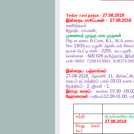
Today rasi palan -
27.08.2018
இன்றைய ராசிப்பலன்
-
27.08.2018
கணித்தவர்
ஜோதிட
மாமணி
,
முனைவர்
முருகு
பால
முருகன்
Dip in astro, B.Com, B.L, M.A.astro
No:
19/33
வடபழனி
ஆண்டவர்
கோயி
தபால்
பெட்டி
எண்
- 2255.
வடபழனி
,
சென்னை
- 600 026
தமிழ்நாடு
,
இந்த
cell:
0091
7200163001. 938376300
இன்றைய
பஞ்சாங்கம்
27-08-2018,
ஆவணி
11,
திங்கட்க
சதயம்
நட்சத்திரம்
பகல்
03.03
வரை
நேத்திரம்
- 2.
ஜீவன்
- 1.
இராகு
காலம்-
காலை
07.30 -09.0
ஹோரைகள்-
மதியம்
12.00-01.00,
மத
சந்தி
திருக்கணித
கி
27.08.2018
கேது
செவ்
(
வ)