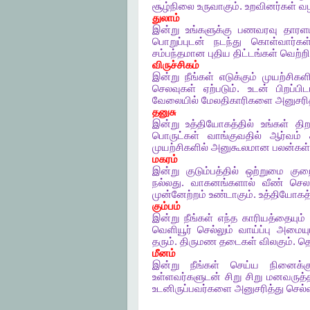
சூழ்நிலை
உருவாகும்
.
உறவினர்கள்
வ
துலாம்
இன்று
உங்களுக்கு
பணவரவு
தாரள
பொறுப்புடன்
நடந்து
கொள்வார்கள
சம்பந்தமான
புதிய
திட்டங்கள்
வெற்ற
விருச்சிகம்
இன்று
நீங்கள்
எடுக்கும்
முயற்சிகளி
செலவுகள்
ஏற்படும்
.
உடன்
பிறப்பிட
வேலையில்
மேலதிகாரிகளை
அனுசரித
தனுசு
இன்று
உத்தியோகத்தில்
உங்கள்
தி
பொருட்கள்
வாங்குவதில்
ஆர்வம்
முயற்சிகளில்
அனுகூலமான
பலன்கள்
மகரம்
இன்று
குடும்பத்தில்
ஒற்றுமை
குறை
நல்லது
.
வாகனங்களால்
வீண்
செல
முன்னேற்றம்
உண்டாகும்
.
உத்தியோகத்
கும்பம்
இன்று
நீங்கள்
எந்த
காரியத்தையும்
வெளியூர்
செல்லும்
வாய்ப்பு
அமையு
தரும்
.
திருமண
தடைகள்
விலகும்
.
தெ
மீனம்
இன்று
நீங்கள்
செய்ய
நினைக்கு
உள்ளவர்களுடன்
சிறு
சிறு
மனவருத்த
உடனிருப்பவர்களை
அனுசரித்து
செல்