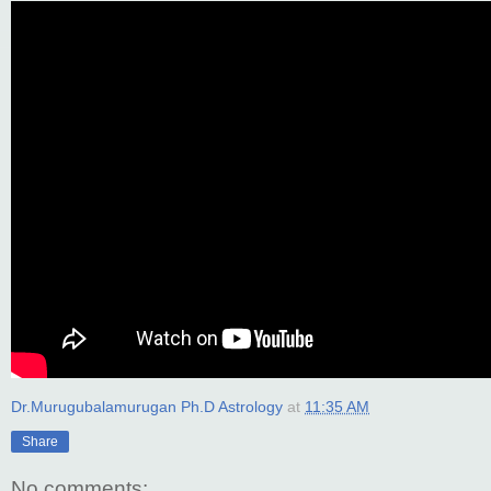
Dr.Murugubalamurugan Ph.D Astrology
at
11:35 AM
Share
No comments: