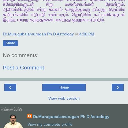
சகோதரிகளுடன்
சிறு
மனஸ்தாபங்கள்
தோன்றும்
.
ஆரோக்கியத்தில்
சற்று
கவனம்
செலுத்துவது
நல்லது
.
தெய்வீக
காரியங்களில்
ஈடுபாடு
உண்டாகும்
.
தொழிலில்
கூட்டாளிகளுடன்
இருந்த
மாற்று
கருத்துக்கள்
மறைந்து
ஒற்றுமை
ஏற்படும்
.
Dr.Murugubalamurugan Ph.D Astrology
at
4:00 PM
Share
No comments:
Post a Comment
‹
›
Home
View web version
என்னைப்பற்றி
Dr.Murugubalamurugan Ph.D Astrology
View my complete profile