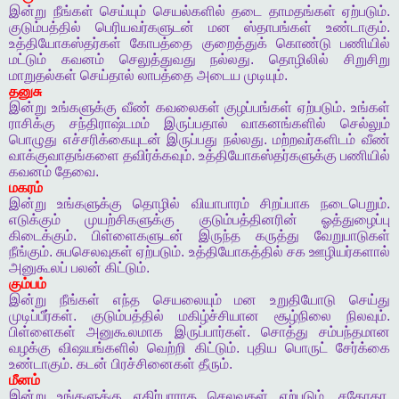
இன்று
நீங்கள்
செய்யும்
செயல்களில்
தடை
தாமதங்கள்
ஏற்படும்
.
குடும்பத்தில்
பெரியவர்களுடன்
மன
ஸ்தாபங்கள்
உண்டாகும்
.
உத்தியோகஸ்தர்கள்
கோபத்தை
குறைத்துக்
கொண்டு
பணியில்
மட்டும்
கவனம்
செலுத்துவது
நல்லது
.
தொழிலில்
சிறுசிறு
மாறுதல்கள்
செய்தால்
லாபத்தை
அடைய
முடியும்
.
தனுசு
இன்று
உங்களுக்கு
வீண்
கவலைகள்
குழப்பங்கள்
ஏற்படும்
.
உங்கள்
ராசிக்கு
சந்திராஷ்டமம்
இருப்பதால்
வாகனங்களில்
செல்லும்
பொழுது
எச்சரிக்கையுடன்
இருப்பது
நல்லது
.
மற்றவர்களிடம்
வீண்
வாக்குவாதங்களை
தவிர்க்கவும்
.
உத்தியோகஸ்தர்களுக்கு
பணியில்
கவனம்
தேவை
.
மகரம்
இன்று
உங்களுக்கு
தொழில்
வியாபாரம்
சிறப்பாக
நடைபெறும்
.
எடுக்கும்
முயற்சிகளுக்கு
குடும்பத்தினரின்
ஓத்துழைப்பு
கிடைக்கும்
.
பிள்ளைகளுடன்
இருந்த
கருத்து
வேறுபாடுகள்
நீங்கும்
.
சுபசெலவுகள்
ஏற்படும்
.
உத்தியோகத்தில்
சக
ஊழியர்களால்
அனுகூலப்
பலன்
கிட்டும்
.
கும்பம்
இன்று
நீங்கள்
எந்த
செயலையும்
மன
உறுதியோடு
செய்து
முடிப்பீர்கள்
.
குடும்பத்தில்
மகிழ்ச்சியான
சூழ்நிலை
நிலவும்
.
பிள்ளைகள்
அனுகூலமாக
இருப்பார்கள்
.
சொத்து
சம்பந்தமான
வழக்கு
விஷயங்களில்
வெற்றி
கிட்டும்
.
புதிய
பொருட்
சேர்க்கை
உண்டாகும்
.
கடன்
பிரச்சினைகள்
தீரும்
.
மீனம்
இன்று
உங்களுக்கு
எதிர்பாராத
செலவுகள்
ஏற்படும்
.
சகோதர
,