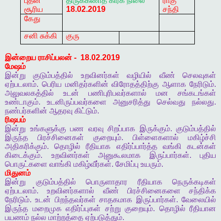
புதன்
திருக்கணித
கிரக
நிலை
ராகு
சூரிய
18.02.2019
சந்தி
கேது
சனி சுக்கி
குரு
இன்றைய
ராசிப்பலன்
-
18.02.2019
மேஷம்
இன்று
குடும்பத்தில்
உறவினர்கள்
வழியில்
வீண்
செலவுகள்
ஏற்படலாம்
.
பெரிய
மனிதர்களின்
விரோதத்திற்கு
ஆளாக
நேரிடும்
.
அலுவலகத்தில்
உடன்
பணிபுரிபவர்களால்
மன
சங்கடங்கள்
உண்டாகும்
.
உடனிருப்பவர்களை
அனுசரித்து
செல்வது
நல்லது
.
நண்பர்களின்
ஆதரவு
கிட்டும்
.
ரிஷபம்
இன்று
உங்களுக்கு
பண
வரவு
சிறப்பாக
இருக்கும்
.
குடும்பத்தில்
இருந்த
பிரச்சினைகள்
குறையும்
.
பிள்ளைகளால்
மகிழ்ச்சி
அதிகரிக்கும்
.
தொழில்
ரீதியாக
எதிர்ப்பார்த்த
வங்கி
கடன்கள்
கிடைக்கும்
.
உறவினர்கள்
அனுகூலமாக
இருப்பார்கள்
.
புதிய
பொருட்களை
வாங்கி
மகிழ்வீர்கள்
.
சேமிப்பு
உயரும்
.
மிதுனம்
இன்று
குடும்பத்தில்
பொருளாதார
ரீதியாக
நெருக்கடிகள்
ஏற்படலாம்
.
உறவினர்களால்
வீண்
பிரச்சினைகளை
சந்திக்க
நேரிடும்
.
உடன்
பிறந்தவர்கள்
சாதகமாக
இருப்பார்கள்
.
வேலையில்
இருந்த
மறைமுக
எதிர்ப்புகள்
சற்று
குறையும்
.
தொழில்
ரீதியான
பயணம்
நல்ல
மாற்றத்தை
ஏற்படுத்தும்
.