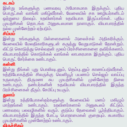
கடகம்
இன்று
உங்களுக்கு
பணவரவு
அமோகமாக
இருக்கும்
.
புதிய
பொருட்கள்
வாங்கி
மகிழ்வீர்கள்
.
வேலையில்
சக
ஊழியர்களிடம்
ஒற்றுமை
நிலவும்
.
உறவினர்கள்
உதவியாக
இருப்பார்கள்
.
புதிய
முயற்சிகள்
தொடங்க
அனுகூலமான
நாளாகும்
.
வியாபாரத்தில்
நல்ல
முன்னேற்றம்
ஏற்படும்
.
சிம்மம்
இன்று
உங்களுக்கு
பிள்ளைகளால்
அலைச்சல்
அதிகரிக்கும்
.
வேலையில்
மேலதிகாரிகளுடன்
கருத்து
வேறுபாடுகள்
தோன்றும்
.
விட்டு
கொடுத்து
செல்வதன்
மூலம்
பிரச்சினைகளை
தவிர்க்கலாம்
.
வியாபாரத்தில்
கொடுக்கல்
வாங்கல்
லாபகரமாக
இருக்கும்
.
புதிய
பொருட்
சேர்க்கை
உண்டாகும்
.
கன்னி
இன்று
நீங்கள்
புது
பொலிவுடனும்
,
தெம்புடனும்
காணப்படுவீர்கள்
.
உத்தியோகத்தில்
சிலருக்கு
வெளியூர்
பயணம்
செல்லும்
வாய்ப்பு
உருவாகும்
.
திருமண
சுப
முயற்சிகளில்
முன்னேற்ற
நிலை
உண்டாகும்
.
நண்பர்களின்
உதவியால்
வியாபாரத்தில்
இருந்த
பிரச்சினைகள்
தீரும்
.
சேமிப்பு
உயரும்
.
துலாம்
இன்று
உத்தியோகஸ்தர்களுக்கு
வேலையில்
மனம்
மகிழும்
மாற்றங்கள்
உண்டாகும்
.
உறவினர்களால்
அனுகூலம்
கிட்டும்
.
பணவரவு
பலவழிகளில்
வரும்
.
குடும்ப
தேவைகள்
பூர்த்தியாகும்
.
வியாபாரத்தில்
இருந்த
போட்டி
பொறாமைகள்
குறையும்
.
சுபகாரிய
முயற்சிகளில்
முன்னேற்றம்
உண்டாகும்
.
விருச்சிகம்