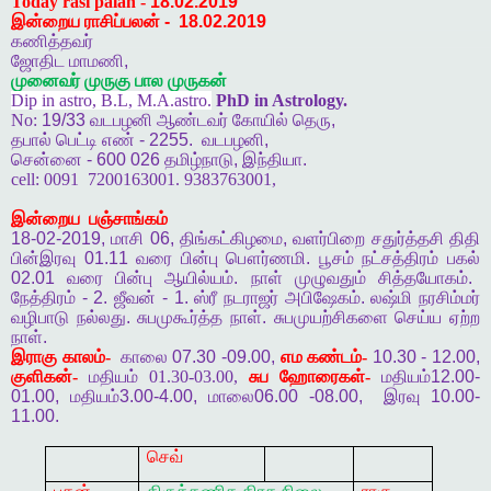
Today rasi palan -
18.02.2019
இன்றைய ராசிப்பலன்
-
18.02.2019
கணித்தவர்
ஜோதிட
மாமணி
,
முனைவர்
முருகு
பால
முருகன்
Dip in astro, B.L, M.A.astro.
PhD in Astrology.
No:
19/33
வடபழனி
ஆண்டவர்
கோயில்
தெரு
,
தபால்
பெட்டி
எண்
- 2255.
வடபழனி
,
சென்னை
- 600 026
தமிழ்நாடு
,
இந்தியா
.
cell:
0091
7200163001. 9383763001,
இன்றைய
பஞ்சாங்கம்
18-02-2019,
மாசி
06,
திங்கட்கிழமை
,
வளர்பிறை
சதுர்த்தசி
திதி
பின்இரவு
01.11
வரை
பின்பு
பௌர்ணமி
.
பூசம்
நட்சத்திரம்
பகல்
02.01
வரை
பின்பு
ஆயில்யம்
.
நாள்
முழுவதும்
சித்தயோகம்
.
நேத்திரம்
- 2.
ஜீவன்
- 1.
ஸ்ரீ
நடராஜர்
அபிஷேகம்
.
லஷ்மி
நரசிம்மர்
வழிபாடு
நல்லது
.
சுபமுகூர்த்த
நாள்
.
சுபமுயற்சிகளை
செய்ய
ஏற்ற
நாள்
.
இராகு
காலம்-
காலை
07.30 -09.00,
எம
கண்டம்-
10.30 - 12.00,
குளிகன்-
மதியம் 01.30-03.00,
சுப
ஹோரைகள்-
மதியம்
12.00-
01.00,
மதியம்
3.00-4.00,
மாலை
06.00 -08.00,
இரவு
10.00-
11.00.
செவ்